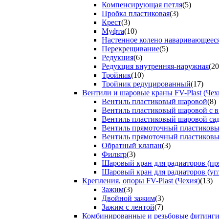
Компенсирующая петля
(5)
Пробка пластиковая
(3)
Крест
(3)
Муфта
(10)
Настенное колено наваривающеес
Перекрещивание
(5)
Редукция
(6)
Редукция внутренняя-наружная
(20
Тройник
(10)
Тройник редуцированный
(17)
Вентили и шаровые краны FV-Plast (Чех
Вентиль пластиковый шаровой
(8)
Вентиль пластиковый шаровой с 
Вентиль пластиковый шаровой са
Вентиль прямоточный пластиков
Вентиль прямоточный пластиков
Обратный клапан
(3)
Фильтр
(3)
Шаровый кран для радиаторов (пр
Шаровый кран для радиаторов (уг
Крепления, опоры FV-Plast (Чехия)
(13)
Зажим
(3)
Двойной зажим
(3)
Зажим с лентой
(7)
Комбинированные и резьбовые фитинг