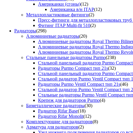
Американки (сгоны)
(12)
Американка в/н ITAP
(12)
Металлопластиковые фитинги
(2)
Пресс-фитинги для металлопластиковых труб
Фитинг ITAP Multi-fit 510
(2)
Радиаторы
(298)
Алюминиевые радиаторы
(20)
Алюминиевые радиаторы Royal Thermo Biline
Алюминиевые радиаторы Royal Thermo Indigo
Алюминиевые радиаторы Royal Thermo Revolu
Стальные панельные радиаторы Purmo
(238)
Стальной панельный радиатор Purmo Compact
Радиаторы Purmo Compact тип 21s
(32)
Стальной панельный радиатор Purmo Compact
Стальной радиатор Purmo Ventil Compact тип 
Радиаторы Purmo Ventil Compact тип 21s
(46)
Стальной радиатор Purmo Ventil Compact тип 
Стальные радиаторы Purmo Ventil Compact тип
Крепеж для радиаторов Purmo
(4)
Биметаллические радиаторы
(30)
Радиатор Rifar Base
(18)
Радиатор Rifar Monolit
(12)
Комплектующие для радиаторов
(8)
Арматура для радиаторов
(2)
Узел нижнего подключения радиаторов со вс