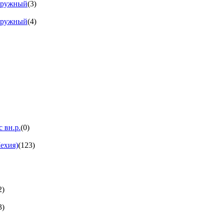
аружный
(3)
аружный
(4)
 вн.р.
(0)
ехия)
(123)
2)
3)