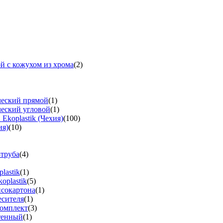
й с кожухом из хрома
(2)
ческий прямой
(1)
ческий угловой
(1)
koplastik (Чехия)
(100)
ия)
(10)
-труба
(4)
lastik
(1)
oplastik
(5)
псокартона
(1)
есителя
(1)
омплект
(3)
тенный
(1)