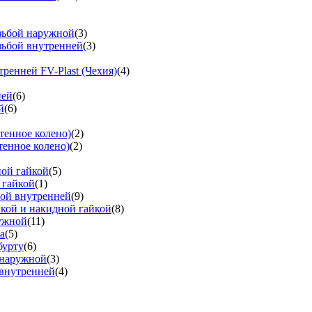
езьбой наружной
(3)
зьбой внутренней
(3)
тренней FV-Plast (Чехия)
(4)
ней
(6)
й
(6)
тенное колено)
(2)
тенное колено)
(2)
ной гайкой
(5)
 гайкой
(1)
бой внутренней
(9)
вкой и накидной гайкой
(8)
ружной
(11)
а
(5)
бурту
(6)
 наружной
(3)
 внутренней
(4)