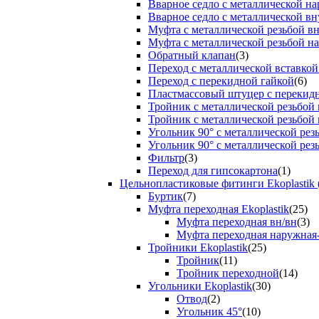
Вварное седло с металлической н
Вварное седло с металлической вн
Муфта с металлической резьбой в
Муфта с металлической резьбой н
Обратный клапан
(3)
Переход с металлической вставкой
Переход с перекидной гайкой
(6)
Пластмассовый штуцер с перекид
Тройник с металлической резьбой
Тройник с металлической резьбой
Угольник 90° с металлической ре
Угольник 90° с металлической рез
Фильтр
(3)
Переход для гипсокартона
(1)
Цельнопластиковые фитинги Ekoplastik 
Буртик
(7)
Муфта переходная Ekoplastik
(25)
Муфта переходная вн/вн
(3)
Муфта переходная наружная
Тройники Ekoplastik
(25)
Тройник
(11)
Тройник переходной
(14)
Угольники Ekoplastik
(30)
Отвод
(2)
Угольник 45°
(10)