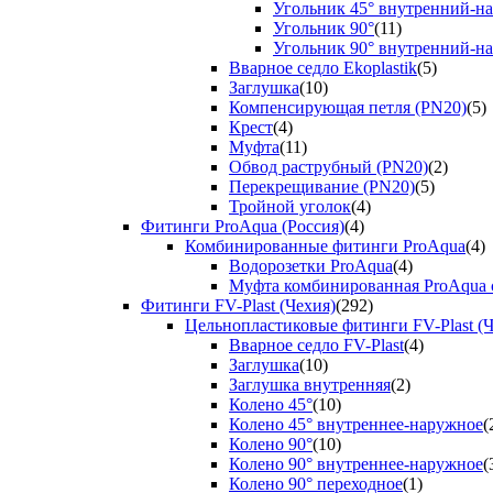
Угольник 45° внутренний-н
Угольник 90°
(11)
Угольник 90° внутренний-н
Вварное седло Ekoplastik
(5)
Заглушка
(10)
Компенсирующая петля (PN20)
(5)
Крест
(4)
Муфта
(11)
Обвод раструбный (PN20)
(2)
Перекрещивание (PN20)
(5)
Тройной уголок
(4)
Фитинги ProAqua (Россия)
(4)
Комбинированные фитинги ProAqua
(4)
Водорозетки ProAqua
(4)
Муфта комбинированная ProAqua с
Фитинги FV-Plast (Чехия)
(292)
Цельнопластиковые фитинги FV-Plast (Ч
Вварное седло FV-Plast
(4)
Заглушка
(10)
Заглушка внутренняя
(2)
Колено 45°
(10)
Колено 45° внутреннее-наружное
(
Колено 90°
(10)
Колено 90° внутреннее-наружное
(
Колено 90° переходное
(1)