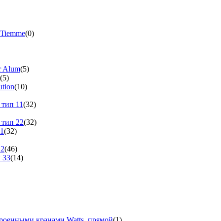
 Tiemme
(0)
r Alum
(5)
(5)
tion
(10)
 тип 11
(32)
 тип 22
(32)
11
(32)
22
(46)
 33
(14)
троенными кранами Watts, прямой
(1)