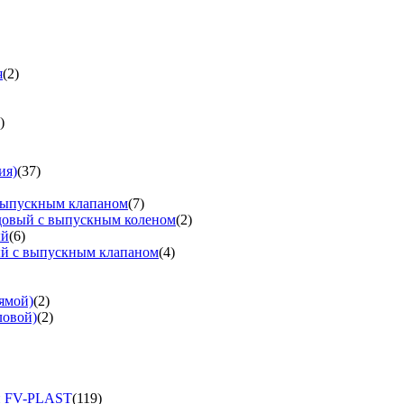
я
(2)
)
ия)
(37)
выпускным клапаном
(7)
довый с выпускным коленом
(2)
ый
(6)
ый с выпускным клапаном
(4)
ямой)
(2)
ловой)
(2)
и FV-PLAST
(119)