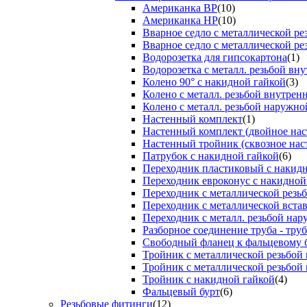
Американка ВР
(10)
Американка НР
(10)
Вварное седло с металлической р
Вварное седло с металлической ре
Водорозетка для гипсокартона
(1)
Водорозетка с металл. резьбой вну
Колено 90° с накидной гайкой
(3)
Колено с металл. резьбой внутрен
Колено с металл. резьбой наружно
Настенный комплект
(1)
Настенный комплект (двойное нас
Настенный тройник (сквозное нас
Патрубок с накидной гайкой
(6)
Переходник пластиковый с накид
Переходник евроконус с накидной
Переходник с металлической резь
Переходник с металлической вста
Переходник с металл. резьбой на
Разборное соединение труба - труб
Свободный фланец к фальцевому 
Тройник с металлической резьбой
Тройник с металлической резьбой
Тройник с накидной гайкой
(4)
Фальцевый бурт
(6)
Резьбовые фитинги
(12)