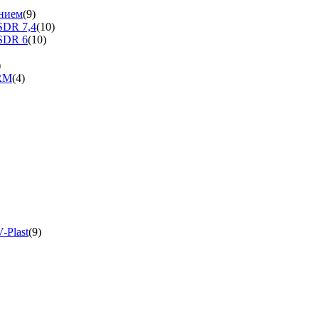
нием
(9)
SDR 7,4
(10)
SDR 6
(10)
)
ERM
(4)
-Plast
(9)