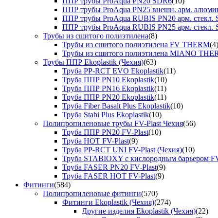
ППР трубы ProAqua PN20 SDR6
(10)
ППР трубы ProAqua PN25 внешн. арм. алюми
ППР трубы ProAqua RUBIS PN20 арм. стекл. 
ППР трубы ProAqua RUBIS PN25 арм. стекл. 
Трубы из сшитого полиэтилена
(8)
Трубы из сшитого полиэтилена FV THERM
(4
Трубы из сшитого полиэтилена MIANO TH
Трубы ППР Ekoplastik (Чехия)
(63)
Труба PP-RCT EVO Ekoplastik
(11)
Труба ППР PN10 Ekoplastik
(10)
Труба ППР PN16 Ekoplastik
(11)
Труба ППР PN20 Ekoplastik
(11)
Труба Fiber Basalt Plus Ekoplastik
(10)
Труба Stabi Plus Ekoplastik
(10)
Полипропиленовые трубы FV-Plast Чехия
(56)
Труба ППР PN20 FV-Plast
(10)
Труба HOT FV-Plast
(9)
Труба PP-RCT UNI FV-Plast (Чехия)
(10)
Труба STABIOXY с кислородным барьером FV
Труба FASER PN20 FV-Plast
(9)
Труба FASER HOT FV-Plast
(9)
Фитинги
(584)
Полипропиленовые фитинги
(570)
Фитинги Ekoplastik (Чехия)
(274)
Другие изделия Ekoplastik (Чехия)
(22)