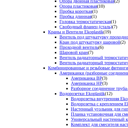
Опора двойная пластиковая
(2)
Опора пластиковая
(10)
Пробка короткая
(1)
Пробка длинная
(1)
Головка термостатическая
(1)
Свободный фланец (сталь)
(7)
Краны и Вентили Ekoplastik
(19)
Вентиль под штукатурку проходно
Кран под штукатурку шаровой
(2)
Проходной вентиль
(6)
Шаровой кран
(7)
Вентиль радиаторный термостати
Вентиль радиаторный термостати
Комбинированные и резьбовые фитинги E
Американки (разборные соединен
Американка ВР
(3)
Американка НР
(3)
Разборное соединение труба
Водорозетки Ekoplastik
(12)
Водорозетка внутренняя Ekop
Водорозетка с креплением Ek
Настенный угольник для ги
Планка установочная для см
Универсальный настенный к
Комплект для смесителя нас