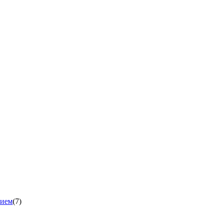
нием
(7)