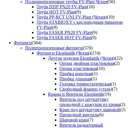
Полипропиленовые трубы FV-Plast Чехия
(56)
Труба ППР PN20 FV-Plast
(10)
Труба HOT FV-Plast
(9)
Труба PP-RCT UNI FV-Plast (Чехия)
(10)
Труба STABIOXY с кислородным барьером
FV-Plast
(9)
Труба FASER PN20 FV-Plast
(9)
Труба FASER HOT FV-Plast
(9)
Фитинги
(584)
Полипропиленовые фитинги
(570)
Фитинги Ekoplastik (Чехия)
(274)
Другие изделия Ekoplastik (Чехия)
(22)
Опора двойная пластиковая
(2)
Опора пластиковая
(10)
Пробка короткая
(1)
Пробка длинная
(1)
Головка термостатическая
(1)
Свободный фланец (сталь)
(7)
Краны и Вентили Ekoplastik
(19)
Вентиль под штукатурку
проходной с кожухом из хрома
(2)
Кран под штукатурку шаровой
(2)
Проходной вентиль
(6)
Шаровой кран
(7)
Вентиль радиаторный