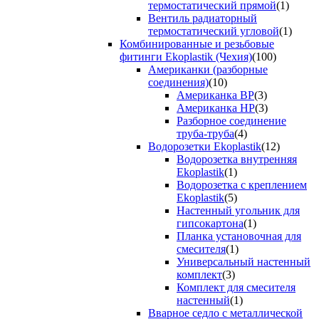
термостатический прямой
(1)
Вентиль радиаторный
термостатический угловой
(1)
Комбинированные и резьбовые
фитинги Ekoplastik (Чехия)
(100)
Американки (разборные
соединения)
(10)
Американка ВР
(3)
Американка НР
(3)
Разборное соединение
труба-труба
(4)
Водорозетки Ekoplastik
(12)
Водорозетка внутренняя
Ekoplastik
(1)
Водорозетка с креплением
Ekoplastik
(5)
Настенный угольник для
гипсокартона
(1)
Планка установочная для
смесителя
(1)
Универсальный настенный
комплект
(3)
Комплект для смесителя
настенный
(1)
Вварное седло с металлической