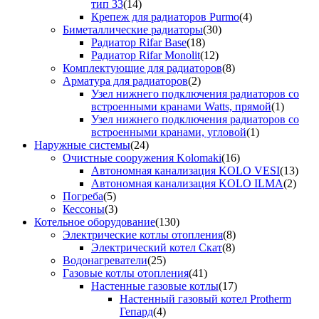
тип 33
(14)
Крепеж для радиаторов Purmo
(4)
Биметаллические радиаторы
(30)
Радиатор Rifar Base
(18)
Радиатор Rifar Monolit
(12)
Комплектующие для радиаторов
(8)
Арматура для радиаторов
(2)
Узел нижнего подключения радиаторов со
встроенными кранами Watts, прямой
(1)
Узел нижнего подключения радиаторов со
встроенными кранами, угловой
(1)
Наружные системы
(24)
Очистные сооружения Kolomaki
(16)
Автономная канализация KOLO VESI
(13)
Автономная канализация KOLO ILMA
(2)
Погреба
(5)
Кессоны
(3)
Котельное оборудование
(130)
Электрические котлы отопления
(8)
Электрический котел Скат
(8)
Водонагреватели
(25)
Газовые котлы отопления
(41)
Настенные газовые котлы
(17)
Настенный газовый котел Protherm
Гепард
(4)