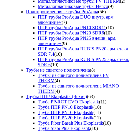
Металлопластиковые трубы FV THERM
(2)
Металлопластиковые трубы Henco
(9)
Полипропиленовые трубы ProAqua
(56)
ППР трубы ProAqua DUO внутр. арм.
алюминием
(7)
ППР трубы ProAqua PN10 SDR11
(10)
ППР трубы ProAqua PN20 SDR6
(10)
ППР трубы ProAqua PN25 внешн. арм.
алюминием
(9)
ППР трубы ProAqua RUBIS PN20 арм. стекл.
SDR 7,4
(10)
ППР трубы ProAqua RUBIS PN25 арм. стекл.
SDR 6
(10)
Трубы из сшитого полиэтилена
(8)
Трубы из сшитого полиэтилена FV
THERM
(4)
Трубы из сшитого полиэтилена MIANO
THERM
(4)
Трубы ППР Ekoplastik (Чехия)
(63)
Труба PP-RCT EVO Ekoplastik
(11)
Труба ППР PN10 Ekoplastik
(10)
Труба ППР PN16 Ekoplastik
(11)
Труба ППР PN20 Ekoplastik
(11)
Труба Fiber Basalt Plus Ekoplastik
(10)
Труба Stabi Plus Ekoplastik
(10)