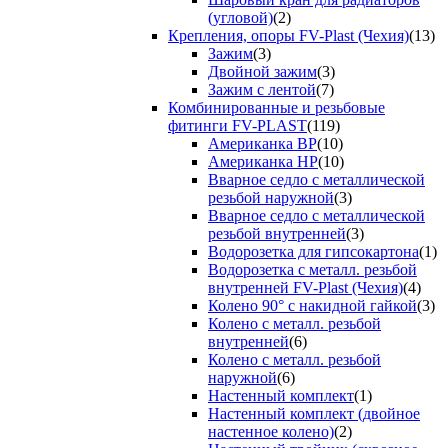
(угловой)
(2)
Крепления, опоры FV-Plast (Чехия)
(13)
Зажим
(3)
Двойной зажим
(3)
Зажим с лентой
(7)
Комбинированные и резьбовые
фитинги FV-PLAST
(119)
Американка ВР
(10)
Американка НР
(10)
Вварное седло с металлической
резьбой наружной
(3)
Вварное седло с металлической
резьбой внутренней
(3)
Водорозетка для гипсокартона
(1)
Водорозетка с металл. резьбой
внутренней FV-Plast (Чехия)
(4)
Колено 90° с накидной гайкой
(3)
Колено с металл. резьбой
внутренней
(6)
Колено с металл. резьбой
наружной
(6)
Настенный комплект
(1)
Настенный комплект (двойное
настенное колено)
(2)