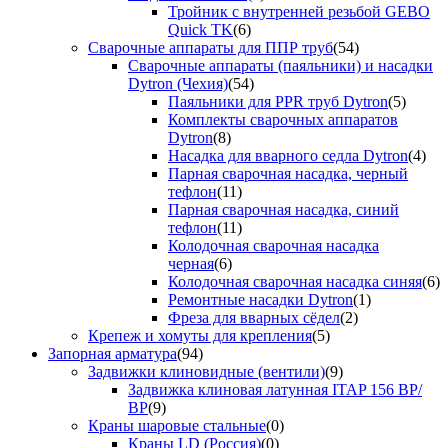
Тройник с внутренней резьбой GEBO
Quick TK
(6)
Сварочные аппараты для ППР труб
(54)
Сварочные аппараты (паяльники) и насадки
Dytron (Чехия)
(54)
Паяльники для PPR труб Dytron
(5)
Комплекты сварочных аппаратов
Dytron
(8)
Насадка для вварного седла Dytron
(4)
Парная сварочная насадка, черный
тефлон
(11)
Парная сварочная насадка, синий
тефлон
(11)
Колодочная сварочная насадка
черная
(6)
Колодочная сварочная насадка синяя
(6)
Ремонтные насадки Dytron
(1)
Фреза для вварных сёдел
(2)
Крепеж и хомуты для крепления
(5)
Запорная арматура
(94)
Задвижки клиновидные (вентили)
(9)
Задвижка клиновая латунная ITAP 156 ВР/
ВР
(9)
Краны шаровые стальные
(0)
Краны LD (Россия)
(0)