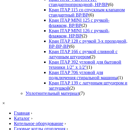
стандартнопроходной, НР/ВР
(6)
Кран ITAP 115 со спускным клапаном
стандартный ВР/ВР
(6)
Кран ITAP MINI 125 с ручкой-
флажком, ВР/ВР
(2)
Кран ITAP MINI 126 с ручкой-
флажком, НР/ВР
(2)
Кран ITAP 128 с ручкой 3-х проходной,
ВР-ВР-ВР
(6)
Кран ITAP 166 с ручкой сливной с
латунным штуцером
(2)
Кран ITAP 392 угловой для бытовой
техники 1/2" х 1/2"
(1)
Кран ITAP 706 угловой для
подключения стиральной машины
(1)
Кран ITAP 139 с латунным штуцером и
заглушкой
(2)
Уплотнительный материал
(7)
×
Главная
›
Каталог
›
Котельное оборудование
›
Газовые котлы отопления
›