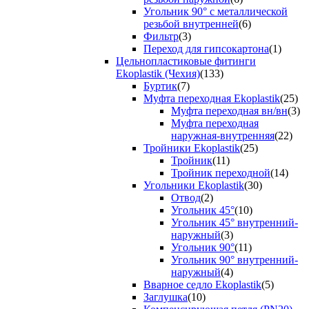
Угольник 90° с металлической
резьбой внутренней
(6)
Фильтр
(3)
Переход для гипсокартона
(1)
Цельнопластиковые фитинги
Ekoplastik (Чехия)
(133)
Буртик
(7)
Муфта переходная Ekoplastik
(25)
Муфта переходная вн/вн
(3)
Муфта переходная
наружная-внутренняя
(22)
Тройники Ekoplastik
(25)
Тройник
(11)
Тройник переходной
(14)
Угольники Ekoplastik
(30)
Отвод
(2)
Угольник 45°
(10)
Угольник 45° внутренний-
наружный
(3)
Угольник 90°
(11)
Угольник 90° внутренний-
наружный
(4)
Вварное седло Ekoplastik
(5)
Заглушка
(10)