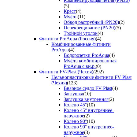
Компенсирующая петля (PN20)
(5)
Крест
(4)
Муфта
(11)
Обвод раструбный (PN20)
(2)
Перекрещивание (PN20)
(5)
Тройной уголок
(4)
Фитинги ProAqua (Россия)
(4)
Комбинированные фитинги
ProAqua
(4)
Водорозетки ProAqua
(4)
Муфта комбинированная
ProAqua с вн.р.
(0)
Фитинги FV-Plast (Чехия)
(292)
Цельнопластиковые фитинги FV-Plast
(Чехия)
(123)
Вварное седло FV-Plast
(4)
Заглушка
(10)
Заглушка внутренняя
(2)
Колено 45°
(10)
Колено 45° внутреннее-
наружное
(2)
Колено 90°
(10)
Колено 90° внутреннее-
наружное
(3)