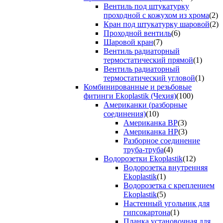
Вентиль под штукатурку
проходной с кожухом из хрома
(2)
Кран под штукатурку шаровой
(2)
Проходной вентиль
(6)
Шаровой кран
(7)
Вентиль радиаторный
термостатический прямой
(1)
Вентиль радиаторный
термостатический угловой
(1)
Комбинированные и резьбовые
фитинги Ekoplastik (Чехия)
(100)
Американки (разборные
соединения)
(10)
Американка ВР
(3)
Американка НР
(3)
Разборное соединение
труба-труба
(4)
Водорозетки Ekoplastik
(12)
Водорозетка внутренняя
Ekoplastik
(1)
Водорозетка с креплением
Ekoplastik
(5)
Настенный угольник для
гипсокартона
(1)
Планка установочная для