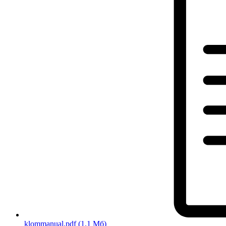
klommanual.pdf
(1.1 Мб)