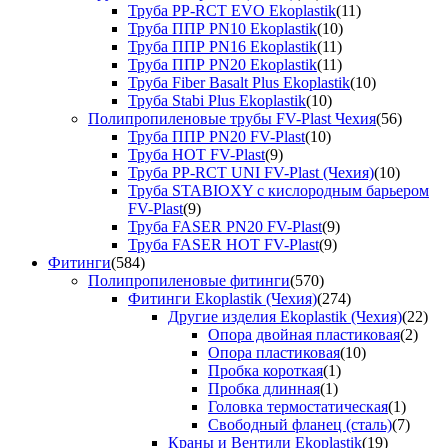
Труба PP-RCT EVO Ekoplastik
(11)
Труба ППР PN10 Ekoplastik
(10)
Труба ППР PN16 Ekoplastik
(11)
Труба ППР PN20 Ekoplastik
(11)
Труба Fiber Basalt Plus Ekoplastik
(10)
Труба Stabi Plus Ekoplastik
(10)
Полипропиленовые трубы FV-Plast Чехия
(56)
Труба ППР PN20 FV-Plast
(10)
Труба HOT FV-Plast
(9)
Труба PP-RCT UNI FV-Plast (Чехия)
(10)
Труба STABIOXY с кислородным барьером
FV-Plast
(9)
Труба FASER PN20 FV-Plast
(9)
Труба FASER HOT FV-Plast
(9)
Фитинги
(584)
Полипропиленовые фитинги
(570)
Фитинги Ekoplastik (Чехия)
(274)
Другие изделия Ekoplastik (Чехия)
(22)
Опора двойная пластиковая
(2)
Опора пластиковая
(10)
Пробка короткая
(1)
Пробка длинная
(1)
Головка термостатическая
(1)
Свободный фланец (сталь)
(7)
Краны и Вентили Ekoplastik
(19)