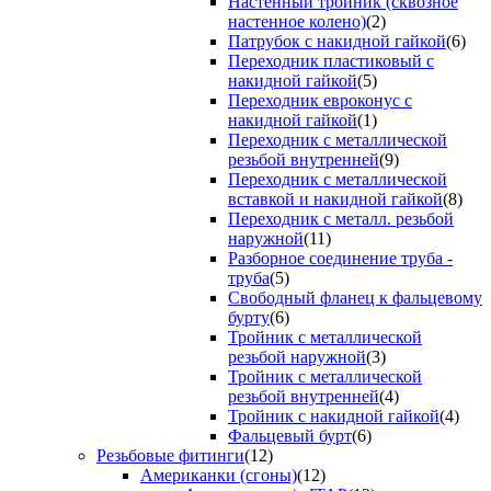
Настенный тройник (сквозное
настенное колено)
(2)
Патрубок с накидной гайкой
(6)
Переходник пластиковый с
накидной гайкой
(5)
Переходник евроконус с
накидной гайкой
(1)
Переходник с металлической
резьбой внутренней
(9)
Переходник с металлической
вставкой и накидной гайкой
(8)
Переходник с металл. резьбой
наружной
(11)
Разборное соединение труба -
труба
(5)
Свободный фланец к фальцевому
бурту
(6)
Тройник с металлической
резьбой наружной
(3)
Тройник с металлической
резьбой внутренней
(4)
Тройник с накидной гайкой
(4)
Фальцевый бурт
(6)
Резьбовые фитинги
(12)
Американки (сгоны)
(12)