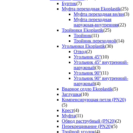
Буртик
(7)
Муфта переходная Ekoplastik
(25)
Муфта переходная вн/вн
(3)
Муфта переходная
наружная-внутренняя
(22)
Тройники Ekoplastik
(25)
Тройник
(11)
Тройник переходной
(14)
Угольники Ekoplastik
(30)
Отвод
(2)
Угольник 45°
(10)
Угольник 45° внутренний-
наружный
(3)
Угольник 90°
(11)
Угольник 90° внутренний-
наружный
(4)
Вварное седло Ekoplastik
(5)
Заглушка
(10)
Компенсирующая петля (PN20)
(5)
Крест
(4)
Муфта
(11)
Обвод раструбный (PN20)
(2)
Перекрещивание (PN20)
(5)
Тройной уголок
(4)