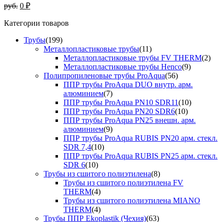
руб.
0 ₽
Категории товаров
Трубы
(199)
Металлопластиковые трубы
(11)
Металлопластиковые трубы FV THERM
(2)
Металлопластиковые трубы Henco
(9)
Полипропиленовые трубы ProAqua
(56)
ППР трубы ProAqua DUO внутр. арм.
алюминием
(7)
ППР трубы ProAqua PN10 SDR11
(10)
ППР трубы ProAqua PN20 SDR6
(10)
ППР трубы ProAqua PN25 внешн. арм.
алюминием
(9)
ППР трубы ProAqua RUBIS PN20 арм. стекл.
SDR 7,4
(10)
ППР трубы ProAqua RUBIS PN25 арм. стекл.
SDR 6
(10)
Трубы из сшитого полиэтилена
(8)
Трубы из сшитого полиэтилена FV
THERM
(4)
Трубы из сшитого полиэтилена MIANO
THERM
(4)
Трубы ППР Ekoplastik (Чехия)
(63)