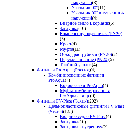
наружный
(3)
Угольник 90°
(11)
Угольник 90° внутренний-
наружный
(4)
Вварное седло Ekoplastik
(5)
Заглушка
(10)
Компенсирующая петля (PN20)
(5)
Крест
(4)
Муфта
(11)
Обвод раструбный (PN20)
(2)
Перекрещивание (PN20)
(5)
Тройной уголок
(4)
Фитинги ProAqua (Россия)
(4)
Комбинированные фитинги
ProAqua
(4)
Водорозетки ProAqua
(4)
Муфта комбинированная
ProAqua с вн.р.
(0)
Фитинги FV-Plast (Чехия)
(292)
Цельнопластиковые фитинги FV-Plast
(Чехия)
(123)
Вварное седло FV-Plast
(4)
Заглушка
(10)
Заглушка внутренняя
(2)