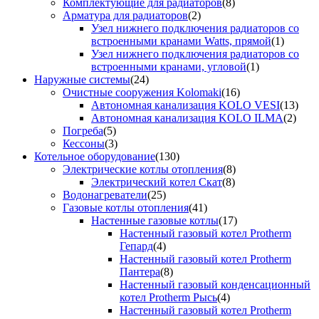
Комплектующие для радиаторов
(8)
Арматура для радиаторов
(2)
Узел нижнего подключения радиаторов со
встроенными кранами Watts, прямой
(1)
Узел нижнего подключения радиаторов со
встроенными кранами, угловой
(1)
Наружные системы
(24)
Очистные сооружения Kolomaki
(16)
Автономная канализация KOLO VESI
(13)
Автономная канализация KOLO ILMA
(2)
Погреба
(5)
Кессоны
(3)
Котельное оборудование
(130)
Электрические котлы отопления
(8)
Электрический котел Скат
(8)
Водонагреватели
(25)
Газовые котлы отопления
(41)
Настенные газовые котлы
(17)
Настенный газовый котел Protherm
Гепард
(4)
Настенный газовый котел Protherm
Пантера
(8)
Настенный газовый конденсационный
котел Protherm Рысь
(4)
Настенный газовый котел Protherm