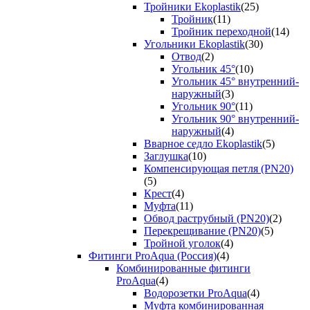
Тройники Ekoplastik
(25)
Тройник
(11)
Тройник переходной
(14)
Угольники Ekoplastik
(30)
Отвод
(2)
Угольник 45°
(10)
Угольник 45° внутренний-
наружный
(3)
Угольник 90°
(11)
Угольник 90° внутренний-
наружный
(4)
Вварное седло Ekoplastik
(5)
Заглушка
(10)
Компенсирующая петля (PN20)
(5)
Крест
(4)
Муфта
(11)
Обвод раструбный (PN20)
(2)
Перекрещивание (PN20)
(5)
Тройной уголок
(4)
Фитинги ProAqua (Россия)
(4)
Комбинированные фитинги
ProAqua
(4)
Водорозетки ProAqua
(4)
Муфта комбинированная