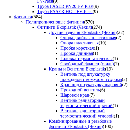
FV-Plast
(9)
Труба FASER PN20 FV-Plast
(9)
Труба FASER HOT FV-Plast
(9)
Фитинги
(584)
Полипропиленовые фитинги
(570)
Фитинги Ekoplastik (Чехия)
(274)
Другие изделия Ekoplastik (Чехия)
(22)
Опора двойная пластиковая
(2)
Опора пластиковая
(10)
Пробка короткая
(1)
Пробка длинная
(1)
Головка термостатическая
(1)
Свободный фланец (сталь)
(7)
Краны и Вентили Ekoplastik
(19)
Вентиль под штукатурку
проходной с кожухом из хрома
(2)
Кран под штукатурку шаровой
(2)
Проходной вентиль
(6)
Шаровой кран
(7)
Вентиль радиаторный
термостатический прямой
(1)
Вентиль радиаторный
термостатический угловой
(1)
Комбинированные и резьбовые
фитинги Ekoplastik (Чехия)
(100)