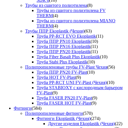
SDR 6
(10)
Трубы из сшитого полиэтилена
(8)
Трубы из сшитого полиэтилена FV
THERM
(4)
Трубы из сшитого полиэтилена MIANO
THERM
(4)
Трубы ППР Ekoplastik (Чехия)
(63)
Труба PP-RCT EVO Ekoplastik
(11)
Труба ППР PN10 Ekoplastik
(10)
Труба ППР PN16 Ekoplastik
(11)
Труба ППР PN20 Ekoplastik
(11)
Труба Fiber Basalt Plus Ekoplastik
(10)
Труба Stabi Plus Ekoplastik
(10)
Полипропиленовые трубы FV-Plast Чехия
(56)
Труба ППР PN20 FV-Plast
(10)
Труба HOT FV-Plast
(9)
Труба PP-RCT UNI FV-Plast (Чехия)
(10)
Труба STABIOXY с кислородным барьером
FV-Plast
(9)
Труба FASER PN20 FV-Plast
(9)
Труба FASER HOT FV-Plast
(9)
Фитинги
(584)
Полипропиленовые фитинги
(570)
Фитинги Ekoplastik (Чехия)
(274)
Другие изделия Ekoplastik (Чехия)
(22)