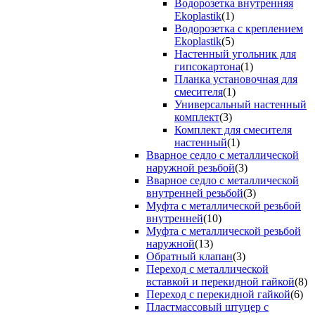
Водорозетка внутренняя
Ekoplastik
(1)
Водорозетка с креплением
Ekoplastik
(5)
Настенный угольник для
гипсокартона
(1)
Планка установочная для
смесителя
(1)
Универсальный настенный
комплект
(3)
Комплект для смесителя
настенный
(1)
Вварное седло с металлической
наружной резьбой
(3)
Вварное седло с металлической
внутренней резьбой
(3)
Муфта с металлической резьбой
внутренней
(10)
Муфта с металлической резьбой
наружной
(13)
Обратный клапан
(3)
Переход с металлической
вставкой и перекидной гайкой
(8)
Переход с перекидной гайкой
(6)
Пластмассовый штуцер с