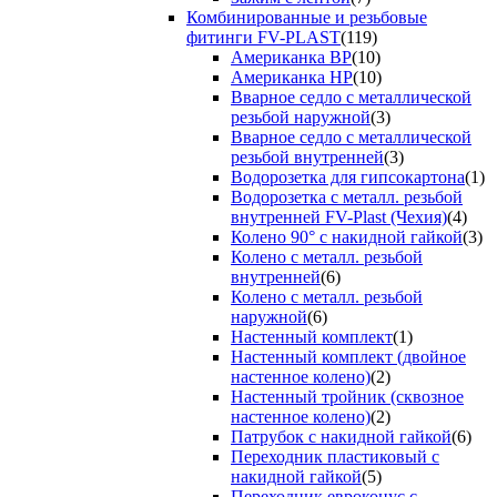
Комбинированные и резьбовые
фитинги FV-PLAST
(119)
Американка ВР
(10)
Американка НР
(10)
Вварное седло с металлической
резьбой наружной
(3)
Вварное седло с металлической
резьбой внутренней
(3)
Водорозетка для гипсокартона
(1)
Водорозетка с металл. резьбой
внутренней FV-Plast (Чехия)
(4)
Колено 90° с накидной гайкой
(3)
Колено с металл. резьбой
внутренней
(6)
Колено с металл. резьбой
наружной
(6)
Настенный комплект
(1)
Настенный комплект (двойное
настенное колено)
(2)
Настенный тройник (сквозное
настенное колено)
(2)
Патрубок с накидной гайкой
(6)
Переходник пластиковый с
накидной гайкой
(5)
Переходник евроконус с