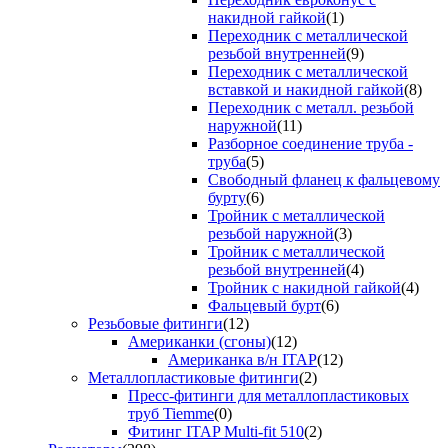
накидной гайкой
(1)
Переходник с металлической
резьбой внутренней
(9)
Переходник с металлической
вставкой и накидной гайкой
(8)
Переходник с металл. резьбой
наружной
(11)
Разборное соединение труба -
труба
(5)
Свободный фланец к фальцевому
бурту
(6)
Тройник с металлической
резьбой наружной
(3)
Тройник с металлической
резьбой внутренней
(4)
Тройник с накидной гайкой
(4)
Фальцевый бурт
(6)
Резьбовые фитинги
(12)
Американки (сгоны)
(12)
Американка в/н ITAP
(12)
Металлопластиковые фитинги
(2)
Пресс-фитинги для металлопластиковых
труб Tiemme
(0)
Фитинг ITAP Multi-fit 510
(2)