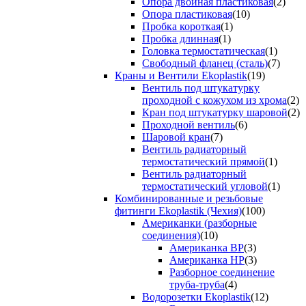
Опора двойная пластиковая
(2)
Опора пластиковая
(10)
Пробка короткая
(1)
Пробка длинная
(1)
Головка термостатическая
(1)
Свободный фланец (сталь)
(7)
Краны и Вентили Ekoplastik
(19)
Вентиль под штукатурку
проходной с кожухом из хрома
(2)
Кран под штукатурку шаровой
(2)
Проходной вентиль
(6)
Шаровой кран
(7)
Вентиль радиаторный
термостатический прямой
(1)
Вентиль радиаторный
термостатический угловой
(1)
Комбинированные и резьбовые
фитинги Ekoplastik (Чехия)
(100)
Американки (разборные
соединения)
(10)
Американка ВР
(3)
Американка НР
(3)
Разборное соединение
труба-труба
(4)
Водорозетки Ekoplastik
(12)