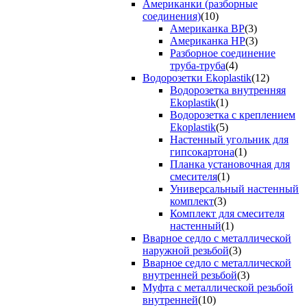
Американки (разборные
соединения)
(10)
Американка ВР
(3)
Американка НР
(3)
Разборное соединение
труба-труба
(4)
Водорозетки Ekoplastik
(12)
Водорозетка внутренняя
Ekoplastik
(1)
Водорозетка с креплением
Ekoplastik
(5)
Настенный угольник для
гипсокартона
(1)
Планка установочная для
смесителя
(1)
Универсальный настенный
комплект
(3)
Комплект для смесителя
настенный
(1)
Вварное седло с металлической
наружной резьбой
(3)
Вварное седло с металлической
внутренней резьбой
(3)
Муфта с металлической резьбой
внутренней
(10)