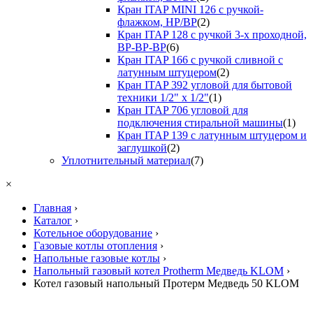
Кран ITAP MINI 126 с ручкой-
флажком, НР/ВР
(2)
Кран ITAP 128 с ручкой 3-х проходной,
ВР-ВР-ВР
(6)
Кран ITAP 166 с ручкой сливной с
латунным штуцером
(2)
Кран ITAP 392 угловой для бытовой
техники 1/2" х 1/2"
(1)
Кран ITAP 706 угловой для
подключения стиральной машины
(1)
Кран ITAP 139 с латунным штуцером и
заглушкой
(2)
Уплотнительный материал
(7)
×
Главная
›
Каталог
›
Котельное оборудование
›
Газовые котлы отопления
›
Напольные газовые котлы
›
Напольный газовый котел Protherm Медведь KLOM
›
Котел газовый напольный Протерм Медведь 50 KLOM