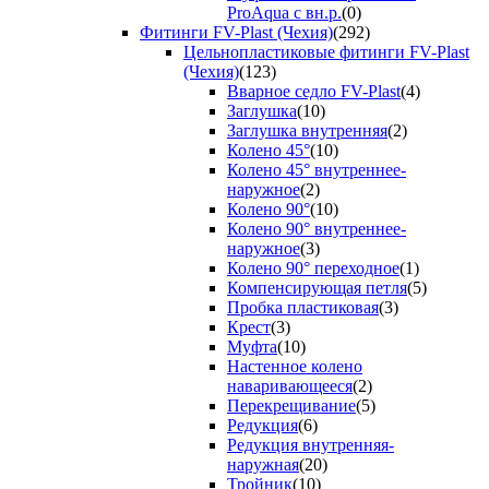
ProAqua с вн.р.
(0)
Фитинги FV-Plast (Чехия)
(292)
Цельнопластиковые фитинги FV-Plast
(Чехия)
(123)
Вварное седло FV-Plast
(4)
Заглушка
(10)
Заглушка внутренняя
(2)
Колено 45°
(10)
Колено 45° внутреннее-
наружное
(2)
Колено 90°
(10)
Колено 90° внутреннее-
наружное
(3)
Колено 90° переходное
(1)
Компенсирующая петля
(5)
Пробка пластиковая
(3)
Крест
(3)
Муфта
(10)
Настенное колено
наваривающееся
(2)
Перекрещивание
(5)
Редукция
(6)
Редукция внутренняя-
наружная
(20)
Тройник
(10)