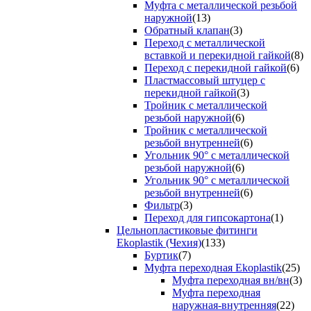
Муфта с металлической резьбой
наружной
(13)
Обратный клапан
(3)
Переход с металлической
вставкой и перекидной гайкой
(8)
Переход с перекидной гайкой
(6)
Пластмассовый штуцер с
перекидной гайкой
(3)
Тройник с металлической
резьбой наружной
(6)
Тройник с металлической
резьбой внутренней
(6)
Угольник 90° с металлической
резьбой наружной
(6)
Угольник 90° с металлической
резьбой внутренней
(6)
Фильтр
(3)
Переход для гипсокартона
(1)
Цельнопластиковые фитинги
Ekoplastik (Чехия)
(133)
Буртик
(7)
Муфта переходная Ekoplastik
(25)
Муфта переходная вн/вн
(3)
Муфта переходная
наружная-внутренняя
(22)