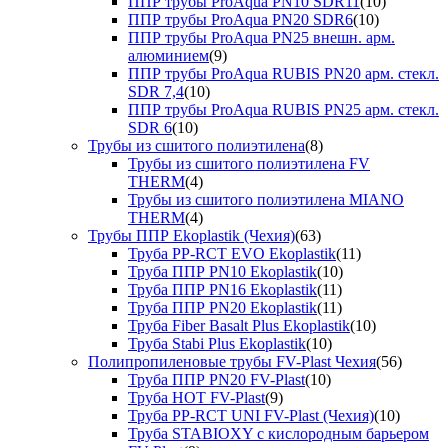
ППР трубы ProAqua PN10 SDR11
(10)
ППР трубы ProAqua PN20 SDR6
(10)
ППР трубы ProAqua PN25 внешн. арм.
алюминием
(9)
ППР трубы ProAqua RUBIS PN20 арм. стекл.
SDR 7,4
(10)
ППР трубы ProAqua RUBIS PN25 арм. стекл.
SDR 6
(10)
Трубы из сшитого полиэтилена
(8)
Трубы из сшитого полиэтилена FV
THERM
(4)
Трубы из сшитого полиэтилена MIANO
THERM
(4)
Трубы ППР Ekoplastik (Чехия)
(63)
Труба PP-RCT EVO Ekoplastik
(11)
Труба ППР PN10 Ekoplastik
(10)
Труба ППР PN16 Ekoplastik
(11)
Труба ППР PN20 Ekoplastik
(11)
Труба Fiber Basalt Plus Ekoplastik
(10)
Труба Stabi Plus Ekoplastik
(10)
Полипропиленовые трубы FV-Plast Чехия
(56)
Труба ППР PN20 FV-Plast
(10)
Труба HOT FV-Plast
(9)
Труба PP-RCT UNI FV-Plast (Чехия)
(10)
Труба STABIOXY с кислородным барьером