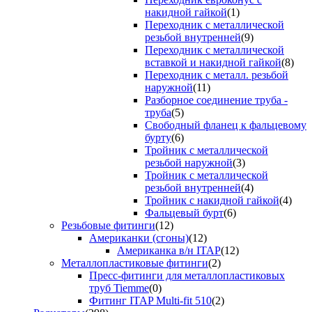
накидной гайкой
(1)
Переходник с металлической
резьбой внутренней
(9)
Переходник с металлической
вставкой и накидной гайкой
(8)
Переходник с металл. резьбой
наружной
(11)
Разборное соединение труба -
труба
(5)
Свободный фланец к фальцевому
бурту
(6)
Тройник с металлической
резьбой наружной
(3)
Тройник с металлической
резьбой внутренней
(4)
Тройник с накидной гайкой
(4)
Фальцевый бурт
(6)
Резьбовые фитинги
(12)
Американки (сгоны)
(12)
Американка в/н ITAP
(12)
Металлопластиковые фитинги
(2)
Пресс-фитинги для металлопластиковых
труб Tiemme
(0)
Фитинг ITAP Multi-fit 510
(2)