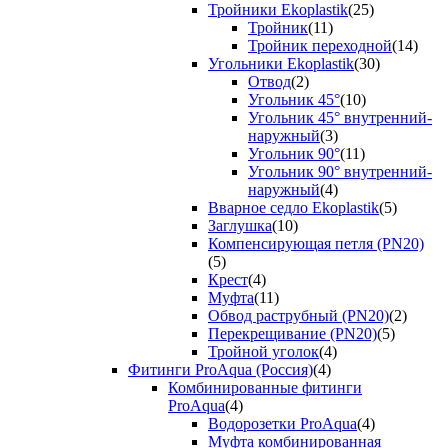
Тройники Ekoplastik
(25)
Тройник
(11)
Тройник переходной
(14)
Угольники Ekoplastik
(30)
Отвод
(2)
Угольник 45°
(10)
Угольник 45° внутренний-
наружный
(3)
Угольник 90°
(11)
Угольник 90° внутренний-
наружный
(4)
Вварное седло Ekoplastik
(5)
Заглушка
(10)
Компенсирующая петля (PN20)
(5)
Крест
(4)
Муфта
(11)
Обвод раструбный (PN20)
(2)
Перекрещивание (PN20)
(5)
Тройной уголок
(4)
Фитинги ProAqua (Россия)
(4)
Комбинированные фитинги
ProAqua
(4)
Водорозетки ProAqua
(4)
Муфта комбинированная