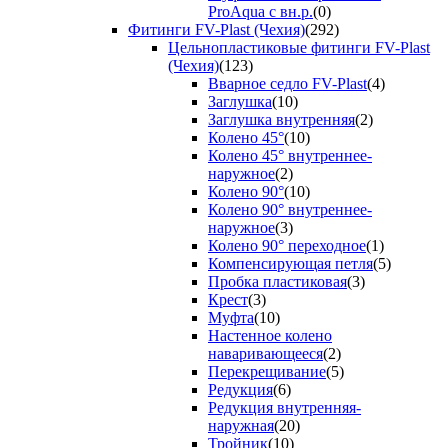
ProAqua с вн.р.
(0)
Фитинги FV-Plast (Чехия)
(292)
Цельнопластиковые фитинги FV-Plast
(Чехия)
(123)
Вварное седло FV-Plast
(4)
Заглушка
(10)
Заглушка внутренняя
(2)
Колено 45°
(10)
Колено 45° внутреннее-
наружное
(2)
Колено 90°
(10)
Колено 90° внутреннее-
наружное
(3)
Колено 90° переходное
(1)
Компенсирующая петля
(5)
Пробка пластиковая
(3)
Крест
(3)
Муфта
(10)
Настенное колено
наваривающееся
(2)
Перекрещивание
(5)
Редукция
(6)
Редукция внутренняя-
наружная
(20)
Тройник
(10)