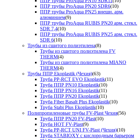
ППР трубы ProAqua PN10 SDR11
(10)
ППР трубы ProAqua PN20 SDR6
(10)
ППР трубы ProAqua PN25 внешн. арм.
алюминием
(9)
ППР трубы ProAqua RUBIS PN20 арм. стекл.
SDR 7,4
(10)
ППР трубы ProAqua RUBIS PN25 арм. стекл.
SDR 6
(10)
Трубы из сшитого полиэтилена
(8)
Трубы из сшитого полиэтилена FV
THERM
(4)
Трубы из сшитого полиэтилена MIANO
THERM
(4)
Трубы ППР Ekoplastik (Чехия)
(63)
Труба PP-RCT EVO Ekoplastik
(11)
Труба ППР PN10 Ekoplastik
(10)
Труба ППР PN16 Ekoplastik
(11)
Труба ППР PN20 Ekoplastik
(11)
Труба Fiber Basalt Plus Ekoplastik
(10)
Труба Stabi Plus Ekoplastik
(10)
Полипропиленовые трубы FV-Plast Чехия
(56)
Труба ППР PN20 FV-Plast
(10)
Труба HOT FV-Plast
(9)
Труба PP-RCT UNI FV-Plast (Чехия)
(10)
Труба STABIOXY с кислородным барьером