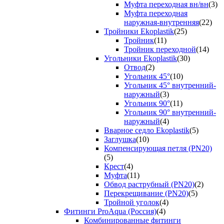
Муфта переходная вн/вн
(3)
Муфта переходная
наружная-внутренняя
(22)
Тройники Ekoplastik
(25)
Тройник
(11)
Тройник переходной
(14)
Угольники Ekoplastik
(30)
Отвод
(2)
Угольник 45°
(10)
Угольник 45° внутренний-
наружный
(3)
Угольник 90°
(11)
Угольник 90° внутренний-
наружный
(4)
Вварное седло Ekoplastik
(5)
Заглушка
(10)
Компенсирующая петля (PN20)
(5)
Крест
(4)
Муфта
(11)
Обвод раструбный (PN20)
(2)
Перекрещивание (PN20)
(5)
Тройной уголок
(4)
Фитинги ProAqua (Россия)
(4)
Комбинированные фитинги