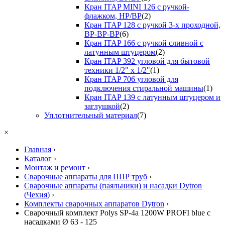
Кран ITAP MINI 126 с ручкой-
флажком, НР/ВР
(2)
Кран ITAP 128 с ручкой 3-х проходной,
ВР-ВР-ВР
(6)
Кран ITAP 166 с ручкой сливной с
латунным штуцером
(2)
Кран ITAP 392 угловой для бытовой
техники 1/2" х 1/2"
(1)
Кран ITAP 706 угловой для
подключения стиральной машины
(1)
Кран ITAP 139 с латунным штуцером и
заглушкой
(2)
Уплотнительный материал
(7)
×
Главная
›
Каталог
›
Монтаж и ремонт
›
Сварочные аппараты для ППР труб
›
Сварочные аппараты (паяльники) и насадки Dytron
(Чехия)
›
Комплекты сварочных аппаратов Dytron
›
Сварочный комплект Polys SP-4a 1200W PROFI blue с
насадками Ø 63 - 125