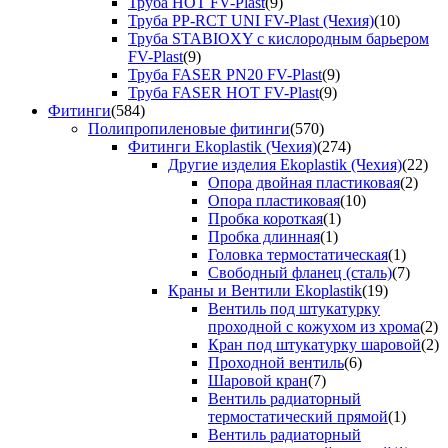
Труба HOT FV-Plast
(9)
Труба PP-RCT UNI FV-Plast (Чехия)
(10)
Труба STABIOXY с кислородным барьером
FV-Plast
(9)
Труба FASER PN20 FV-Plast
(9)
Труба FASER HOT FV-Plast
(9)
Фитинги
(584)
Полипропиленовые фитинги
(570)
Фитинги Ekoplastik (Чехия)
(274)
Другие изделия Ekoplastik (Чехия)
(22)
Опора двойная пластиковая
(2)
Опора пластиковая
(10)
Пробка короткая
(1)
Пробка длинная
(1)
Головка термостатическая
(1)
Свободный фланец (сталь)
(7)
Краны и Вентили Ekoplastik
(19)
Вентиль под штукатурку
проходной с кожухом из хрома
(2)
Кран под штукатурку шаровой
(2)
Проходной вентиль
(6)
Шаровой кран
(7)
Вентиль радиаторный
термостатический прямой
(1)
Вентиль радиаторный