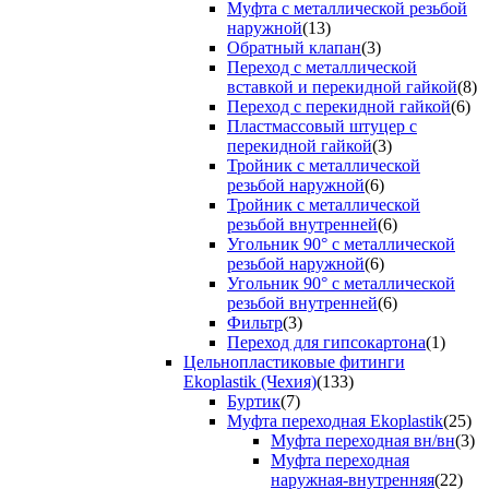
Муфта с металлической резьбой
наружной
(13)
Обратный клапан
(3)
Переход с металлической
вставкой и перекидной гайкой
(8)
Переход с перекидной гайкой
(6)
Пластмассовый штуцер с
перекидной гайкой
(3)
Тройник с металлической
резьбой наружной
(6)
Тройник с металлической
резьбой внутренней
(6)
Угольник 90° с металлической
резьбой наружной
(6)
Угольник 90° с металлической
резьбой внутренней
(6)
Фильтр
(3)
Переход для гипсокартона
(1)
Цельнопластиковые фитинги
Ekoplastik (Чехия)
(133)
Буртик
(7)
Муфта переходная Ekoplastik
(25)
Муфта переходная вн/вн
(3)
Муфта переходная
наружная-внутренняя
(22)