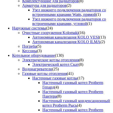
Комплектующие для радиаторов
(8)
Арматура для радиаторов
(2)
Узел нижнего подключения радиаторов со
встроенными кранами Watts, прямой
(1)
Узел нижнего подключения радиаторов со
встроенными кранами, угловой
(1)
Наружные системы
(24)
Очистные сооружения Kolomaki
(16)
Автономная канализация KOLO VESI
(13)
Автономная канализация KOLO ILMA
(2)
Погреба
(5)
Кессоны
(3)
Котельное оборудование
(130)
Электрические котлы отопления
(8)
Электрический котел Скат
(8)
Водонагреватели
(25)
Газовые котлы отопления
(41)
Настенные газовые котлы
(17)
Настенный газовый котел Protherm
Гепард
(4)
Настенный газовый котел Protherm
Пантера
(8)
Настенный газовый конденсационный
котел Protherm Рысь
(4)
Настенный газовый котел Protherm