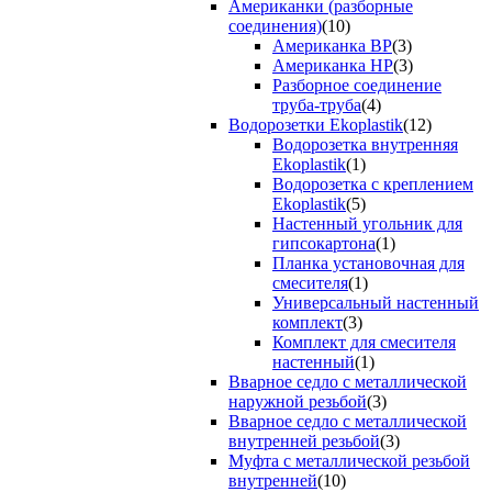
Американки (разборные
соединения)
(10)
Американка ВР
(3)
Американка НР
(3)
Разборное соединение
труба-труба
(4)
Водорозетки Ekoplastik
(12)
Водорозетка внутренняя
Ekoplastik
(1)
Водорозетка с креплением
Ekoplastik
(5)
Настенный угольник для
гипсокартона
(1)
Планка установочная для
смесителя
(1)
Универсальный настенный
комплект
(3)
Комплект для смесителя
настенный
(1)
Вварное седло с металлической
наружной резьбой
(3)
Вварное седло с металлической
внутренней резьбой
(3)
Муфта с металлической резьбой
внутренней
(10)