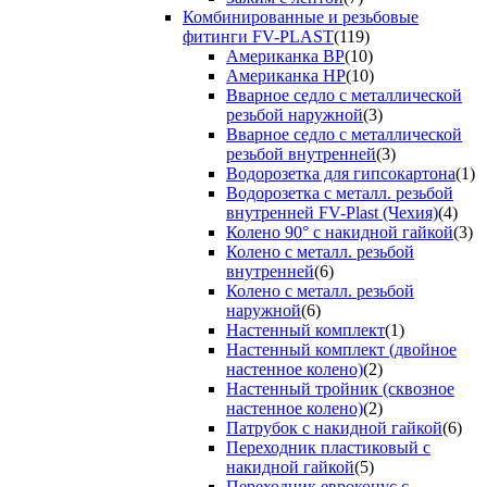
Комбинированные и резьбовые
фитинги FV-PLAST
(119)
Американка ВР
(10)
Американка НР
(10)
Вварное седло с металлической
резьбой наружной
(3)
Вварное седло с металлической
резьбой внутренней
(3)
Водорозетка для гипсокартона
(1)
Водорозетка с металл. резьбой
внутренней FV-Plast (Чехия)
(4)
Колено 90° с накидной гайкой
(3)
Колено с металл. резьбой
внутренней
(6)
Колено с металл. резьбой
наружной
(6)
Настенный комплект
(1)
Настенный комплект (двойное
настенное колено)
(2)
Настенный тройник (сквозное
настенное колено)
(2)
Патрубок с накидной гайкой
(6)
Переходник пластиковый с
накидной гайкой
(5)
Переходник евроконус с