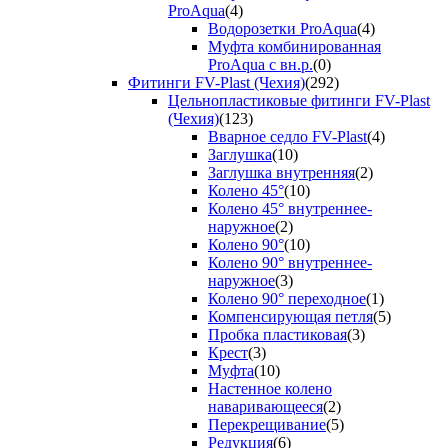
ProAqua
(4)
Водорозетки ProAqua
(4)
Муфта комбинированная
ProAqua с вн.р.
(0)
Фитинги FV-Plast (Чехия)
(292)
Цельнопластиковые фитинги FV-Plast
(Чехия)
(123)
Вварное седло FV-Plast
(4)
Заглушка
(10)
Заглушка внутренняя
(2)
Колено 45°
(10)
Колено 45° внутреннее-
наружное
(2)
Колено 90°
(10)
Колено 90° внутреннее-
наружное
(3)
Колено 90° переходное
(1)
Компенсирующая петля
(5)
Пробка пластиковая
(3)
Крест
(3)
Муфта
(10)
Настенное колено
наваривающееся
(2)
Перекрещивание
(5)
Редукция
(6)