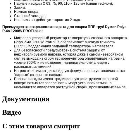
Парные насадки Ø 63, 75, 90, 110 и 125 мм (синий тефлон);
Зажим;
Ножная опора;
Стальной чемодан.
На паяльник действует гарантия 2 года.
Преимущества сварочного аппарата для сварки ППР труб Dytron Polys
P-4a 1200W PROFI blue:
Микропроцессорный регулятор температуры сварочного аппарата
Polys P-4a 1200W Profi blue обеспечивает высокую точность
(±1,5°С) поддержания заданной температуры нагревателя.
Для безопасности предусмотрена система защиты от
неконтролируемого нагрева, которая даже в самом невероятном
случае выхода из строя терморегулятора ограничивает нагрев на
уровне 300ºС и не позволяет нагревательному элементу
расплавить алюминий.
Нагреватель имеет дисковидную форму, на него устанавливаются
"парные" сварочные насадки.
Парные насадки имеют традиционную конструкцию с плоской
поверхностью теплопереноса и могут устанавливаться на
большинство аппаратов раструбной сварки, производимых в мире.
Документация
Видео
С этим товаром смотрят