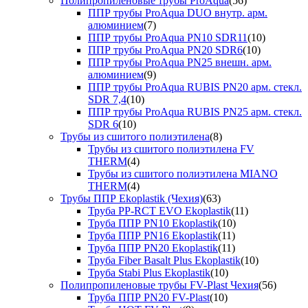
Полипропиленовые трубы ProAqua
(56)
ППР трубы ProAqua DUO внутр. арм.
алюминием
(7)
ППР трубы ProAqua PN10 SDR11
(10)
ППР трубы ProAqua PN20 SDR6
(10)
ППР трубы ProAqua PN25 внешн. арм.
алюминием
(9)
ППР трубы ProAqua RUBIS PN20 арм. стекл.
SDR 7,4
(10)
ППР трубы ProAqua RUBIS PN25 арм. стекл.
SDR 6
(10)
Трубы из сшитого полиэтилена
(8)
Трубы из сшитого полиэтилена FV
THERM
(4)
Трубы из сшитого полиэтилена MIANO
THERM
(4)
Трубы ППР Ekoplastik (Чехия)
(63)
Труба PP-RCT EVO Ekoplastik
(11)
Труба ППР PN10 Ekoplastik
(10)
Труба ППР PN16 Ekoplastik
(11)
Труба ППР PN20 Ekoplastik
(11)
Труба Fiber Basalt Plus Ekoplastik
(10)
Труба Stabi Plus Ekoplastik
(10)
Полипропиленовые трубы FV-Plast Чехия
(56)
Труба ППР PN20 FV-Plast
(10)