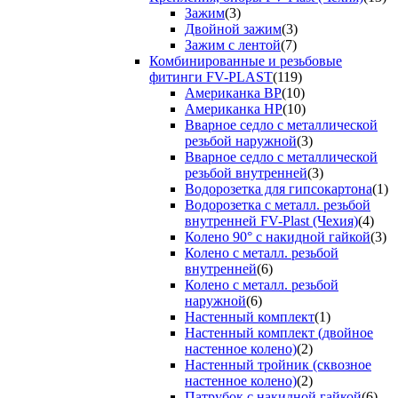
Зажим
(3)
Двойной зажим
(3)
Зажим с лентой
(7)
Комбинированные и резьбовые
фитинги FV-PLAST
(119)
Американка ВР
(10)
Американка НР
(10)
Вварное седло с металлической
резьбой наружной
(3)
Вварное седло с металлической
резьбой внутренней
(3)
Водорозетка для гипсокартона
(1)
Водорозетка с металл. резьбой
внутренней FV-Plast (Чехия)
(4)
Колено 90° с накидной гайкой
(3)
Колено с металл. резьбой
внутренней
(6)
Колено с металл. резьбой
наружной
(6)
Настенный комплект
(1)
Настенный комплект (двойное
настенное колено)
(2)
Настенный тройник (сквозное
настенное колено)
(2)
Патрубок с накидной гайкой
(6)