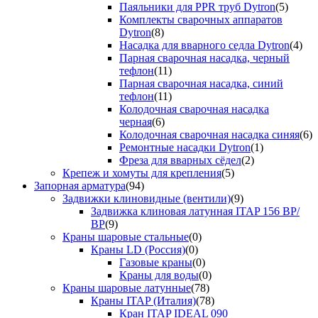
Паяльники для PPR труб Dytron
(5)
Комплекты сварочных аппаратов
Dytron
(8)
Насадка для вварного седла Dytron
(4)
Парная сварочная насадка, черный
тефлон
(11)
Парная сварочная насадка, синий
тефлон
(11)
Колодочная сварочная насадка
черная
(6)
Колодочная сварочная насадка синяя
(6)
Ремонтные насадки Dytron
(1)
Фреза для вварных сёдел
(2)
Крепеж и хомуты для крепления
(5)
Запорная арматура
(94)
Задвижки клиновидные (вентили)
(9)
Задвижка клиновая латунная ITAP 156 ВР/
ВР
(9)
Краны шаровые стальные
(0)
Краны LD (Россия)
(0)
Газовые краны
(0)
Краны для воды
(0)
Краны шаровые латунные
(78)
Краны ITAP (Италия)
(78)
Кран ITAP IDEAL 090