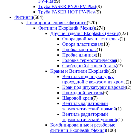
FV-Plast
(9)
Труба FASER PN20 FV-Plast
(9)
Труба FASER HOT FV-Plast
(9)
Фитинги
(584)
Полипропиленовые фитинги
(570)
Фитинги Ekoplastik (Чехия)
(274)
Другие изделия Ekoplastik (Чехия)
(22)
Опора двойная пластиковая
(2)
Опора пластиковая
(10)
Пробка короткая
(1)
Пробка длинная
(1)
Головка термостатическая
(1)
Свободный фланец (сталь)
(7)
Краны и Вентили Ekoplastik
(19)
Вентиль под штукатурку
проходной с кожухом из хрома
(2)
Кран под штукатурку шаровой
(2)
Проходной вентиль
(6)
Шаровой кран
(7)
Вентиль радиаторный
термостатический прямой
(1)
Вентиль радиаторный
термостатический угловой
(1)
Комбинированные и резьбовые
фитинги Ekoplastik (Чехия)
(100)