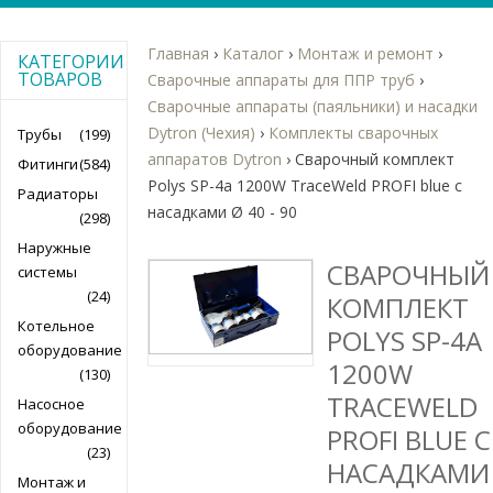
Главная
›
Каталог
›
Монтаж и ремонт
›
КАТЕГОРИИ
ТОВАРОВ
Сварочные аппараты для ППР труб
›
Сварочные аппараты (паяльники) и насадки
Dytron (Чехия)
›
Комплекты сварочных
Трубы
(199)
аппаратов Dytron
›
Сварочный комплект
Фитинги
(584)
Polys SP-4a 1200W TraceWeld PROFI blue с
Радиаторы
насадками Ø 40 - 90
(298)
Наружные
СВАРОЧНЫЙ
системы
(24)
КОМПЛЕКТ
Котельное
POLYS SP-4A
оборудование
1200W
(130)
TRACEWELD
Насосное
оборудование
PROFI BLUE С
(23)
НАСАДКАМИ
Монтаж и