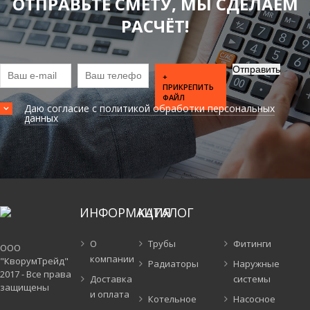
ОТПРАВЬТЕ СМЕТУ, МЫ СДЕЛАЕМ
РАСЧЁТ!
+
ПРИКРЕПИТЬ
ФАЙЛ
Даю согласие с
политикой обработки персональных
данных
ИНФОРМАЦИЯ
КАТАЛОГ
О
Трубы
Фитинги
ООО
компании
"КворумТрейд"
Радиаторы
Наружные
2017 - Все права
Доставка
системы
защищены
и оплата
Котельное
Насосное