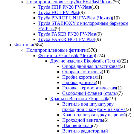
Полипропиленовые трубы FV-Plast Чехия
(56)
Труба ППР PN20 FV-Plast
(10)
Труба HOT FV-Plast
(9)
Труба PP-RCT UNI FV-Plast (Чехия)
(10)
Труба STABIOXY с кислородным барьером
FV-Plast
(9)
Труба FASER PN20 FV-Plast
(9)
Труба FASER HOT FV-Plast
(9)
Фитинги
(584)
Полипропиленовые фитинги
(570)
Фитинги Ekoplastik (Чехия)
(274)
Другие изделия Ekoplastik (Чехия)
(22)
Опора двойная пластиковая
(2)
Опора пластиковая
(10)
Пробка короткая
(1)
Пробка длинная
(1)
Головка термостатическая
(1)
Свободный фланец (сталь)
(7)
Краны и Вентили Ekoplastik
(19)
Вентиль под штукатурку
проходной с кожухом из хрома
(2)
Кран под штукатурку шаровой
(2)
Проходной вентиль
(6)
Шаровой кран
(7)
Вентиль радиаторный