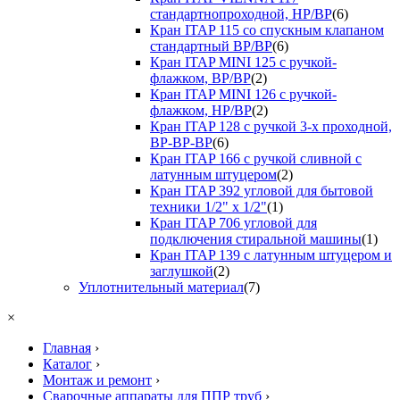
стандартнопроходной, НР/ВР
(6)
Кран ITAP 115 со спускным клапаном
стандартный ВР/ВР
(6)
Кран ITAP MINI 125 с ручкой-
флажком, ВР/ВР
(2)
Кран ITAP MINI 126 с ручкой-
флажком, НР/ВР
(2)
Кран ITAP 128 с ручкой 3-х проходной,
ВР-ВР-ВР
(6)
Кран ITAP 166 с ручкой сливной с
латунным штуцером
(2)
Кран ITAP 392 угловой для бытовой
техники 1/2" х 1/2"
(1)
Кран ITAP 706 угловой для
подключения стиральной машины
(1)
Кран ITAP 139 с латунным штуцером и
заглушкой
(2)
Уплотнительный материал
(7)
×
Главная
›
Каталог
›
Монтаж и ремонт
›
Сварочные аппараты для ППР труб
›