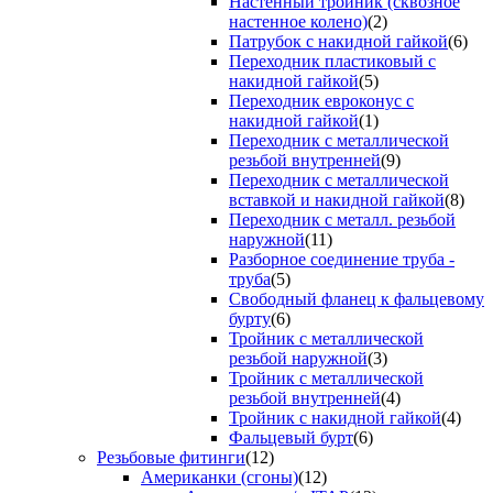
Настенный тройник (сквозное
настенное колено)
(2)
Патрубок с накидной гайкой
(6)
Переходник пластиковый с
накидной гайкой
(5)
Переходник евроконус с
накидной гайкой
(1)
Переходник с металлической
резьбой внутренней
(9)
Переходник с металлической
вставкой и накидной гайкой
(8)
Переходник с металл. резьбой
наружной
(11)
Разборное соединение труба -
труба
(5)
Свободный фланец к фальцевому
бурту
(6)
Тройник с металлической
резьбой наружной
(3)
Тройник с металлической
резьбой внутренней
(4)
Тройник с накидной гайкой
(4)
Фальцевый бурт
(6)
Резьбовые фитинги
(12)
Американки (сгоны)
(12)