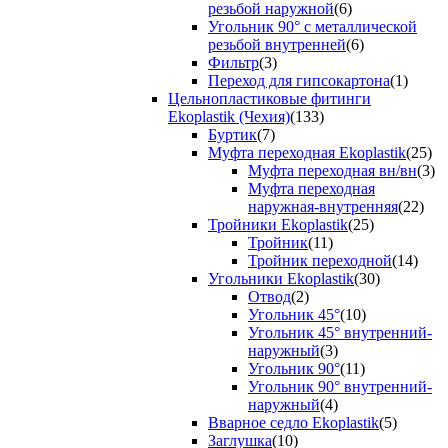
резьбой наружной
(6)
Угольник 90° с металлической
резьбой внутренней
(6)
Фильтр
(3)
Переход для гипсокартона
(1)
Цельнопластиковые фитинги
Ekoplastik (Чехия)
(133)
Буртик
(7)
Муфта переходная Ekoplastik
(25)
Муфта переходная вн/вн
(3)
Муфта переходная
наружная-внутренняя
(22)
Тройники Ekoplastik
(25)
Тройник
(11)
Тройник переходной
(14)
Угольники Ekoplastik
(30)
Отвод
(2)
Угольник 45°
(10)
Угольник 45° внутренний-
наружный
(3)
Угольник 90°
(11)
Угольник 90° внутренний-
наружный
(4)
Вварное седло Ekoplastik
(5)
Заглушка
(10)