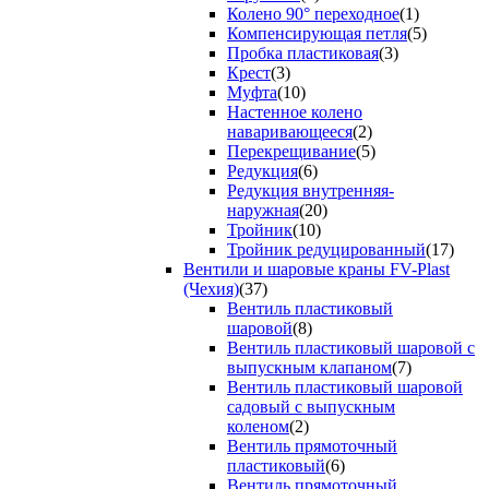
Колено 90° переходное
(1)
Компенсирующая петля
(5)
Пробка пластиковая
(3)
Крест
(3)
Муфта
(10)
Настенное колено
наваривающееся
(2)
Перекрещивание
(5)
Редукция
(6)
Редукция внутренняя-
наружная
(20)
Тройник
(10)
Тройник редуцированный
(17)
Вентили и шаровые краны FV-Plast
(Чехия)
(37)
Вентиль пластиковый
шаровой
(8)
Вентиль пластиковый шаровой с
выпускным клапаном
(7)
Вентиль пластиковый шаровой
садовый с выпускным
коленом
(2)
Вентиль прямоточный
пластиковый
(6)
Вентиль прямоточный