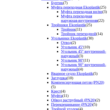
Буртик
(7)
Муфта переходная Ekoplastik
(25)
Муфта переходная вн/вн
(3)
Муфта переходная
наружная-внутренняя
(22)
Тройники Ekoplastik
(25)
Тройник
(11)
Тройник переходной
(14)
Угольники Ekoplastik
(30)
Отвод
(2)
Угольник 45°
(10)
Угольник 45° внутренний-
наружный
(3)
Угольник 90°
(11)
Угольник 90° внутренний-
наружный
(4)
Вварное седло Ekoplastik
(5)
Заглушка
(10)
Компенсирующая петля (PN20)
(5)
Крест
(4)
Муфта
(11)
Обвод раструбный (PN20)
(2)
Перекрещивание (PN20)
(5)
Тройной уголок
(4)