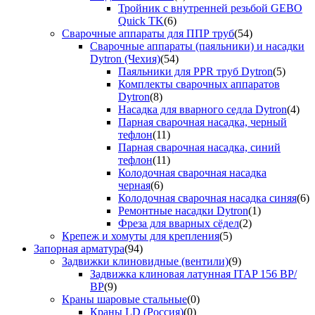
Тройник с внутренней резьбой GEBO
Quick TK
(6)
Сварочные аппараты для ППР труб
(54)
Сварочные аппараты (паяльники) и насадки
Dytron (Чехия)
(54)
Паяльники для PPR труб Dytron
(5)
Комплекты сварочных аппаратов
Dytron
(8)
Насадка для вварного седла Dytron
(4)
Парная сварочная насадка, черный
тефлон
(11)
Парная сварочная насадка, синий
тефлон
(11)
Колодочная сварочная насадка
черная
(6)
Колодочная сварочная насадка синяя
(6)
Ремонтные насадки Dytron
(1)
Фреза для вварных сёдел
(2)
Крепеж и хомуты для крепления
(5)
Запорная арматура
(94)
Задвижки клиновидные (вентили)
(9)
Задвижка клиновая латунная ITAP 156 ВР/
ВР
(9)
Краны шаровые стальные
(0)
Краны LD (Россия)
(0)