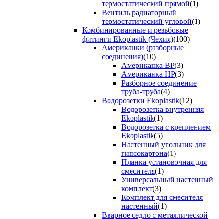
термостатический прямой
(1)
Вентиль радиаторный
термостатический угловой
(1)
Комбинированные и резьбовые
фитинги Ekoplastik (Чехия)
(100)
Американки (разборные
соединения)
(10)
Американка ВР
(3)
Американка НР
(3)
Разборное соединение
труба-труба
(4)
Водорозетки Ekoplastik
(12)
Водорозетка внутренняя
Ekoplastik
(1)
Водорозетка с креплением
Ekoplastik
(5)
Настенный угольник для
гипсокартона
(1)
Планка установочная для
смесителя
(1)
Универсальный настенный
комплект
(3)
Комплект для смесителя
настенный
(1)
Вварное седло с металлической