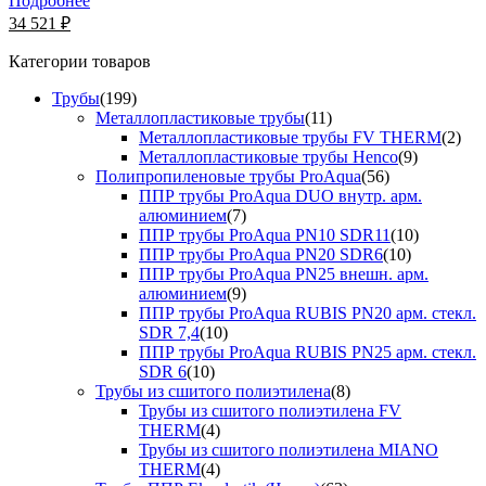
Подробнее
34 521 ₽
Категории товаров
Трубы
(199)
Металлопластиковые трубы
(11)
Металлопластиковые трубы FV THERM
(2)
Металлопластиковые трубы Henco
(9)
Полипропиленовые трубы ProAqua
(56)
ППР трубы ProAqua DUO внутр. арм.
алюминием
(7)
ППР трубы ProAqua PN10 SDR11
(10)
ППР трубы ProAqua PN20 SDR6
(10)
ППР трубы ProAqua PN25 внешн. арм.
алюминием
(9)
ППР трубы ProAqua RUBIS PN20 арм. стекл.
SDR 7,4
(10)
ППР трубы ProAqua RUBIS PN25 арм. стекл.
SDR 6
(10)
Трубы из сшитого полиэтилена
(8)
Трубы из сшитого полиэтилена FV
THERM
(4)
Трубы из сшитого полиэтилена MIANO
THERM
(4)