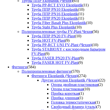
Трубы ППР Ekoplastik (Чехия)
(63)
Труба PP-RCT EVO Ekoplastik
(11)
Труба ППР PN10 Ekoplastik
(10)
Труба ППР PN16 Ekoplastik
(11)
Труба ППР PN20 Ekoplastik
(11)
Труба Fiber Basalt Plus Ekoplastik
(10)
Труба Stabi Plus Ekoplastik
(10)
Полипропиленовые трубы FV-Plast Чехия
(56)
Труба ППР PN20 FV-Plast
(10)
Труба HOT FV-Plast
(9)
Труба PP-RCT UNI FV-Plast (Чехия)
(10)
Труба STABIOXY с кислородным барьером
FV-Plast
(9)
Труба FASER PN20 FV-Plast
(9)
Труба FASER HOT FV-Plast
(9)
Фитинги
(584)
Полипропиленовые фитинги
(570)
Фитинги Ekoplastik (Чехия)
(274)
Другие изделия Ekoplastik (Чехия)
(22)
Опора двойная пластиковая
(2)
Опора пластиковая
(10)
Пробка короткая
(1)
Пробка длинная
(1)
Головка термостатическая
(1)
Свободный фланец (сталь)
(7)