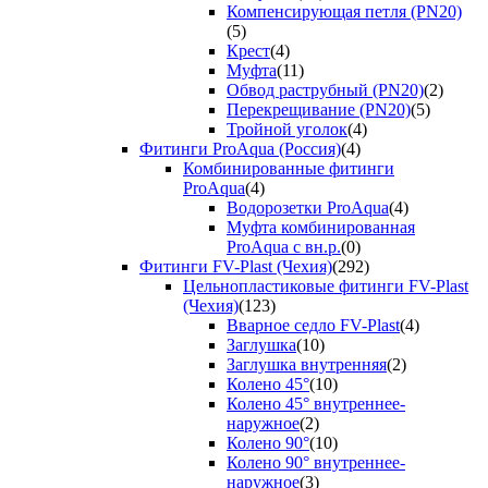
Компенсирующая петля (PN20)
(5)
Крест
(4)
Муфта
(11)
Обвод раструбный (PN20)
(2)
Перекрещивание (PN20)
(5)
Тройной уголок
(4)
Фитинги ProAqua (Россия)
(4)
Комбинированные фитинги
ProAqua
(4)
Водорозетки ProAqua
(4)
Муфта комбинированная
ProAqua с вн.р.
(0)
Фитинги FV-Plast (Чехия)
(292)
Цельнопластиковые фитинги FV-Plast
(Чехия)
(123)
Вварное седло FV-Plast
(4)
Заглушка
(10)
Заглушка внутренняя
(2)
Колено 45°
(10)
Колено 45° внутреннее-
наружное
(2)
Колено 90°
(10)
Колено 90° внутреннее-
наружное
(3)