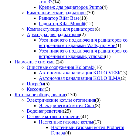
тип 33
(14)
Крепеж для радиаторов Purmo
(4)
Биметаллические радиаторы
(30)
Радиатор Rifar Base
(18)
Радиатор Rifar Monolit
(12)
Комплектующие для радиаторов
(8)
Арматура для радиаторов
(2)
Узел нижнего подключения радиаторов со
встроенными кранами Watts, прямой
(1)
Узел нижнего подключения радиаторов со
встроенными кранами, угловой
(1)
Наружные системы
(24)
Очистные сооружения Kolomaki
(16)
Автономная канализация KOLO VESI
(13)
Автономная канализация KOLO ILMA
(2)
Погреба
(5)
Кессоны
(3)
Котельное оборудование
(130)
Электрические котлы отопления
(8)
Электрический котел Скат
(8)
Водонагреватели
(25)
Газовые котлы отопления
(41)
Настенные газовые котлы
(17)
Настенный газовый котел Protherm
Гепард
(4)