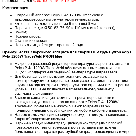
набором насадок
Ø 50, 63, 75, 90, и 110 мм.
Комплектация:
Сварочный аппарат Polys P-4a 1200W TraceWeld с
микропроцессорным регулятором температуры;
Ключ для насадок (внутренний 6-гранник) 6 мм;
Парные насадки Ø 50, 63, 75, 90 и 110 мм (синий тефлон);
Зажим;
Ножная опора;
Стальной чемодан.
На паяльник действует гарантия 2 года.
Преимущества сварочного аппарата для сварки ППР труб Dytron Polys
P-4a 1200W TraceWeld PROFI blue:
Микропроцессорный регулятор температуры сварочного аппарата
Polys P-4a 1200W TraceWeld обеспечивает высокую точность
(±1,5°С) поддержания заданной температуры нагревателя.
Для безопасности предусмотрена система защиты от
неконтролируемого нагрева, которая даже в самом невероятном
случае выхода из строя терморегулятора ограничивает нагрев на
уровне 300ºС и не позволяет нагревательному элементу
расплавить алюминий.
Звуковая сигнализация времени нагрева, перестановки и
охлаждения, установленная на аппарате Polys P-4a 1200W
TraceWeld, помогает избежать ошибок во время сварки
полипропиленовых труб и фитингов любого рабочего диаметра.
Нагреватель имеет дисковидную форму, на него устанавливаются
"парные" сварочные насадки.
Парные насадки имеют традиционную конструкцию с плоской
поверхностью теплопереноса и могут устанавливаться на
большинство аппаратов раструбной сварки, производимых в мире.