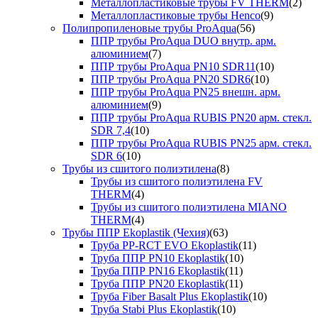
Металлопластиковые трубы FV THERM
(2)
Металлопластиковые трубы Henco
(9)
Полипропиленовые трубы ProAqua
(56)
ППР трубы ProAqua DUO внутр. арм.
алюминием
(7)
ППР трубы ProAqua PN10 SDR11
(10)
ППР трубы ProAqua PN20 SDR6
(10)
ППР трубы ProAqua PN25 внешн. арм.
алюминием
(9)
ППР трубы ProAqua RUBIS PN20 арм. стекл.
SDR 7,4
(10)
ППР трубы ProAqua RUBIS PN25 арм. стекл.
SDR 6
(10)
Трубы из сшитого полиэтилена
(8)
Трубы из сшитого полиэтилена FV
THERM
(4)
Трубы из сшитого полиэтилена MIANO
THERM
(4)
Трубы ППР Ekoplastik (Чехия)
(63)
Труба PP-RCT EVO Ekoplastik
(11)
Труба ППР PN10 Ekoplastik
(10)
Труба ППР PN16 Ekoplastik
(11)
Труба ППР PN20 Ekoplastik
(11)
Труба Fiber Basalt Plus Ekoplastik
(10)
Труба Stabi Plus Ekoplastik
(10)