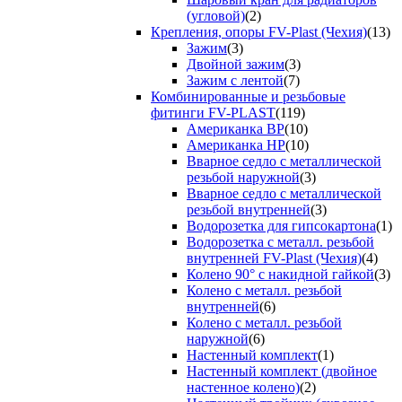
(угловой)
(2)
Крепления, опоры FV-Plast (Чехия)
(13)
Зажим
(3)
Двойной зажим
(3)
Зажим с лентой
(7)
Комбинированные и резьбовые
фитинги FV-PLAST
(119)
Американка ВР
(10)
Американка НР
(10)
Вварное седло с металлической
резьбой наружной
(3)
Вварное седло с металлической
резьбой внутренней
(3)
Водорозетка для гипсокартона
(1)
Водорозетка с металл. резьбой
внутренней FV-Plast (Чехия)
(4)
Колено 90° с накидной гайкой
(3)
Колено с металл. резьбой
внутренней
(6)
Колено с металл. резьбой
наружной
(6)
Настенный комплект
(1)
Настенный комплект (двойное
настенное колено)
(2)