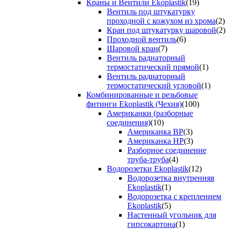
Краны и Вентили Ekoplastik
(19)
Вентиль под штукатурку
проходной с кожухом из хрома
(2)
Кран под штукатурку шаровой
(2)
Проходной вентиль
(6)
Шаровой кран
(7)
Вентиль радиаторный
термостатический прямой
(1)
Вентиль радиаторный
термостатический угловой
(1)
Комбинированные и резьбовые
фитинги Ekoplastik (Чехия)
(100)
Американки (разборные
соединения)
(10)
Американка ВР
(3)
Американка НР
(3)
Разборное соединение
труба-труба
(4)
Водорозетки Ekoplastik
(12)
Водорозетка внутренняя
Ekoplastik
(1)
Водорозетка с креплением
Ekoplastik
(5)
Настенный угольник для
гипсокартона
(1)