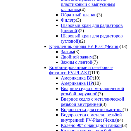
пластиковый с выпускным
клапаном
(4)
Обратный клапан
(3)
Фильтр
(3)
Шаровый кран для радиаторов
(прямой)
(2)
Шаровый кран для радиаторов
(угловой)
(2)
Крепления, опоры FV-Plast (Чехия)
(13)
Зажим
(3)
Двойной зажим
(3)
Зажим с лентой
(7)
Комбинированные и резьбовые
фитинги FV-PLAST
(119)
Американка ВР
(10)
Американка НР
(10)
Вварное седло с металлической
резьбой наружной
(3)
Вварное седло с металлической
резьбой внутренней
(3)
Водорозетка для гипсокартона
(1)
Водорозетка с металл. резьбой
внутренней FV-Plast (Чехия)
(4)
Колено 90° с накидной гайкой
(3)
Колено с металл. резьбой