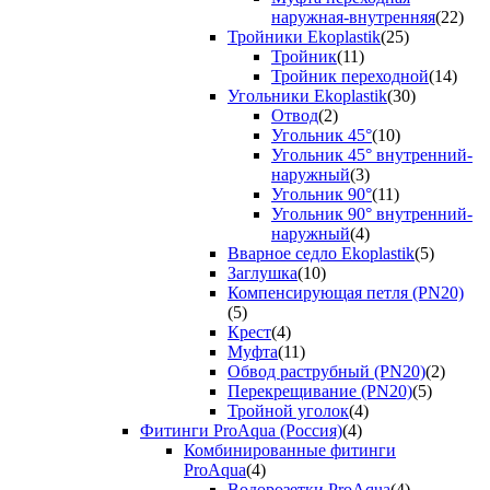
наружная-внутренняя
(22)
Тройники Ekoplastik
(25)
Тройник
(11)
Тройник переходной
(14)
Угольники Ekoplastik
(30)
Отвод
(2)
Угольник 45°
(10)
Угольник 45° внутренний-
наружный
(3)
Угольник 90°
(11)
Угольник 90° внутренний-
наружный
(4)
Вварное седло Ekoplastik
(5)
Заглушка
(10)
Компенсирующая петля (PN20)
(5)
Крест
(4)
Муфта
(11)
Обвод раструбный (PN20)
(2)
Перекрещивание (PN20)
(5)
Тройной уголок
(4)
Фитинги ProAqua (Россия)
(4)
Комбинированные фитинги
ProAqua
(4)
Водорозетки ProAqua
(4)