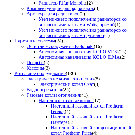
Радиатор Rifar Monolit
(12)
Комплектующие для радиаторов
(8)
Арматура для радиаторов
(2)
Узел нижнего подключения радиаторов со
встроенными кранами Watts, прямой
(1)
Узел нижнего подключения радиаторов со
встроенными кранами, угловой
(1)
Наружные системы
(24)
Очистные сооружения Kolomaki
(16)
Автономная канализация KOLO VESI
(13)
Автономная канализация KOLO ILMA
(2)
Погреба
(5)
Кессоны
(3)
Котельное оборудование
(130)
Электрические котлы отопления
(8)
Электрический котел Скат
(8)
Водонагреватели
(25)
Газовые котлы отопления
(41)
Настенные газовые котлы
(17)
Настенный газовый котел Protherm
Гепард
(4)
Настенный газовый котел Protherm
Пантера
(8)
Настенный газовый конденсационный
котел Protherm Рысь
(4)