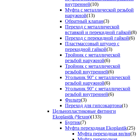
внутренней
(10)
Муфта с металлической резьбой
наружной
(13)
Обратный клапан
(3)
Переход с металлической
вставкой и перекидной гайкой
(8)
Переход с перекидной гайкой
(6)
Пластмассовый штуцер с
перекидной гайкой
(3)
Тройник с металлической
резьбой наружной
(6)
Тройник с металлической
резьбой внутренней
(6)
Угольник 90° с металлической
резьбой наружной
(6)
Угольник 90° с металлической
резьбой внутренней
(6)
Фильтр
(3)
Переход для гипсокартона
(1)
Цельнопластиковые фитинги
Ekoplastik (Чехия)
(133)
Буртик
(7)
Муфта переходная Ekoplastik
(25)
Муфта переходная вн/вн
(3)
Муфта переходная