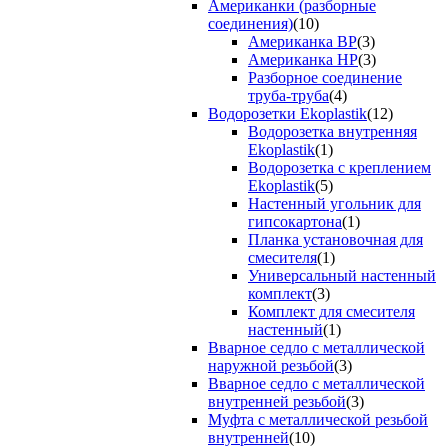
Американки (разборные
соединения)
(10)
Американка ВР
(3)
Американка НР
(3)
Разборное соединение
труба-труба
(4)
Водорозетки Ekoplastik
(12)
Водорозетка внутренняя
Ekoplastik
(1)
Водорозетка с креплением
Ekoplastik
(5)
Настенный угольник для
гипсокартона
(1)
Планка установочная для
смесителя
(1)
Универсальный настенный
комплект
(3)
Комплект для смесителя
настенный
(1)
Вварное седло с металлической
наружной резьбой
(3)
Вварное седло с металлической
внутренней резьбой
(3)
Муфта с металлической резьбой
внутренней
(10)