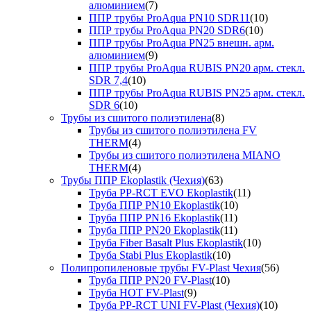
алюминием
(7)
ППР трубы ProAqua PN10 SDR11
(10)
ППР трубы ProAqua PN20 SDR6
(10)
ППР трубы ProAqua PN25 внешн. арм.
алюминием
(9)
ППР трубы ProAqua RUBIS PN20 арм. стекл.
SDR 7,4
(10)
ППР трубы ProAqua RUBIS PN25 арм. стекл.
SDR 6
(10)
Трубы из сшитого полиэтилена
(8)
Трубы из сшитого полиэтилена FV
THERM
(4)
Трубы из сшитого полиэтилена MIANO
THERM
(4)
Трубы ППР Ekoplastik (Чехия)
(63)
Труба PP-RCT EVO Ekoplastik
(11)
Труба ППР PN10 Ekoplastik
(10)
Труба ППР PN16 Ekoplastik
(11)
Труба ППР PN20 Ekoplastik
(11)
Труба Fiber Basalt Plus Ekoplastik
(10)
Труба Stabi Plus Ekoplastik
(10)
Полипропиленовые трубы FV-Plast Чехия
(56)
Труба ППР PN20 FV-Plast
(10)
Труба HOT FV-Plast
(9)
Труба PP-RCT UNI FV-Plast (Чехия)
(10)