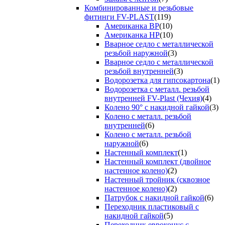
Комбинированные и резьбовые
фитинги FV-PLAST
(119)
Американка ВР
(10)
Американка НР
(10)
Вварное седло с металлической
резьбой наружной
(3)
Вварное седло с металлической
резьбой внутренней
(3)
Водорозетка для гипсокартона
(1)
Водорозетка с металл. резьбой
внутренней FV-Plast (Чехия)
(4)
Колено 90° с накидной гайкой
(3)
Колено с металл. резьбой
внутренней
(6)
Колено с металл. резьбой
наружной
(6)
Настенный комплект
(1)
Настенный комплект (двойное
настенное колено)
(2)
Настенный тройник (сквозное
настенное колено)
(2)
Патрубок с накидной гайкой
(6)
Переходник пластиковый с
накидной гайкой
(5)
Переходник евроконус с