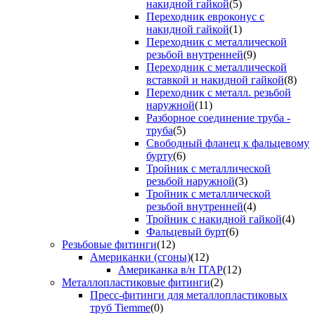
накидной гайкой
(5)
Переходник евроконус с
накидной гайкой
(1)
Переходник с металлической
резьбой внутренней
(9)
Переходник с металлической
вставкой и накидной гайкой
(8)
Переходник с металл. резьбой
наружной
(11)
Разборное соединение труба -
труба
(5)
Свободный фланец к фальцевому
бурту
(6)
Тройник с металлической
резьбой наружной
(3)
Тройник с металлической
резьбой внутренней
(4)
Тройник с накидной гайкой
(4)
Фальцевый бурт
(6)
Резьбовые фитинги
(12)
Американки (сгоны)
(12)
Американка в/н ITAP
(12)
Металлопластиковые фитинги
(2)
Пресс-фитинги для металлопластиковых
труб Tiemme
(0)