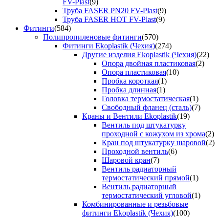
FV-Plast
(9)
Труба FASER PN20 FV-Plast
(9)
Труба FASER HOT FV-Plast
(9)
Фитинги
(584)
Полипропиленовые фитинги
(570)
Фитинги Ekoplastik (Чехия)
(274)
Другие изделия Ekoplastik (Чехия)
(22)
Опора двойная пластиковая
(2)
Опора пластиковая
(10)
Пробка короткая
(1)
Пробка длинная
(1)
Головка термостатическая
(1)
Свободный фланец (сталь)
(7)
Краны и Вентили Ekoplastik
(19)
Вентиль под штукатурку
проходной с кожухом из хрома
(2)
Кран под штукатурку шаровой
(2)
Проходной вентиль
(6)
Шаровой кран
(7)
Вентиль радиаторный
термостатический прямой
(1)
Вентиль радиаторный
термостатический угловой
(1)
Комбинированные и резьбовые
фитинги Ekoplastik (Чехия)
(100)