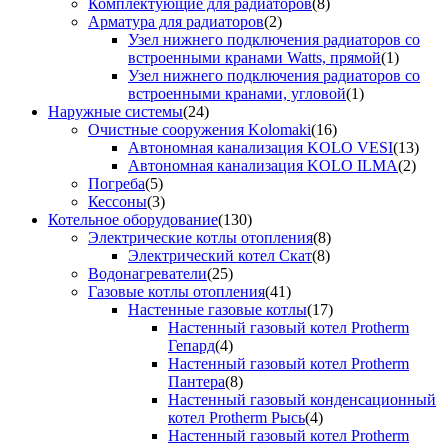
Комплектующие для радиаторов
(8)
Арматура для радиаторов
(2)
Узел нижнего подключения радиаторов со
встроенными кранами Watts, прямой
(1)
Узел нижнего подключения радиаторов со
встроенными кранами, угловой
(1)
Наружные системы
(24)
Очистные сооружения Kolomaki
(16)
Автономная канализация KOLO VESI
(13)
Автономная канализация KOLO ILMA
(2)
Погреба
(5)
Кессоны
(3)
Котельное оборудование
(130)
Электрические котлы отопления
(8)
Электрический котел Скат
(8)
Водонагреватели
(25)
Газовые котлы отопления
(41)
Настенные газовые котлы
(17)
Настенный газовый котел Protherm
Гепард
(4)
Настенный газовый котел Protherm
Пантера
(8)
Настенный газовый конденсационный
котел Protherm Рысь
(4)
Настенный газовый котел Protherm