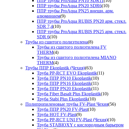
ППР трубы ProAqua PN10 SDR11
(10)
ППР трубы ProAqua PN20 SDR6
(10)
ППР трубы ProAqua PN25 внешн. арм.
алюминием
(9)
ППР трубы ProAqua RUBIS PN20 арм. стекл.
SDR 7,4
(10)
ППР трубы ProAqua RUBIS PN25 арм. стекл.
SDR 6
(10)
Трубы из сшитого полиэтилена
(8)
Трубы из сшитого полиэтилена FV
THERM
(4)
Трубы из сшитого полиэтилена MIANO
THERM
(4)
Трубы ППР Ekoplastik (Чехия)
(63)
Труба PP-RCT EVO Ekoplastik
(11)
Труба ППР PN10 Ekoplastik
(10)
Труба ППР PN16 Ekoplastik
(11)
Труба ППР PN20 Ekoplastik
(11)
Труба Fiber Basalt Plus Ekoplastik
(10)
Труба Stabi Plus Ekoplastik
(10)
Полипропиленовые трубы FV-Plast Чехия
(56)
Труба ППР PN20 FV-Plast
(10)
Труба HOT FV-Plast
(9)
Труба PP-RCT UNI FV-Plast (Чехия)
(10)
Труба STABIOXY с кислородным барьером