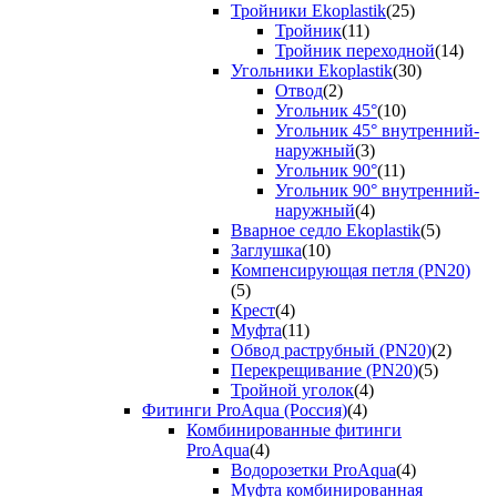
Тройники Ekoplastik
(25)
Тройник
(11)
Тройник переходной
(14)
Угольники Ekoplastik
(30)
Отвод
(2)
Угольник 45°
(10)
Угольник 45° внутренний-
наружный
(3)
Угольник 90°
(11)
Угольник 90° внутренний-
наружный
(4)
Вварное седло Ekoplastik
(5)
Заглушка
(10)
Компенсирующая петля (PN20)
(5)
Крест
(4)
Муфта
(11)
Обвод раструбный (PN20)
(2)
Перекрещивание (PN20)
(5)
Тройной уголок
(4)
Фитинги ProAqua (Россия)
(4)
Комбинированные фитинги
ProAqua
(4)
Водорозетки ProAqua
(4)
Муфта комбинированная