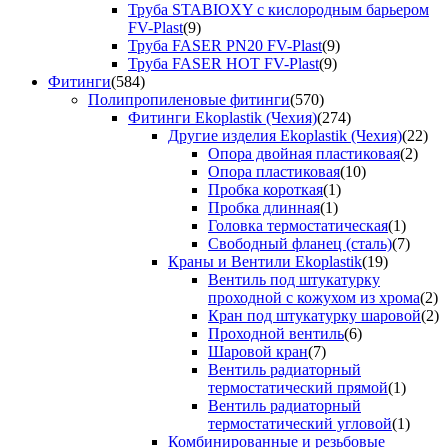
Труба STABIOXY с кислородным барьером
FV-Plast
(9)
Труба FASER PN20 FV-Plast
(9)
Труба FASER HOT FV-Plast
(9)
Фитинги
(584)
Полипропиленовые фитинги
(570)
Фитинги Ekoplastik (Чехия)
(274)
Другие изделия Ekoplastik (Чехия)
(22)
Опора двойная пластиковая
(2)
Опора пластиковая
(10)
Пробка короткая
(1)
Пробка длинная
(1)
Головка термостатическая
(1)
Свободный фланец (сталь)
(7)
Краны и Вентили Ekoplastik
(19)
Вентиль под штукатурку
проходной с кожухом из хрома
(2)
Кран под штукатурку шаровой
(2)
Проходной вентиль
(6)
Шаровой кран
(7)
Вентиль радиаторный
термостатический прямой
(1)
Вентиль радиаторный
термостатический угловой
(1)
Комбинированные и резьбовые