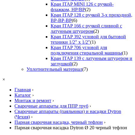
Кран ITAP MINI 126 с ручкой-
флажком, НР/ВР
(2)
Кран ITAP 128 с ручкой 3-х проходной,
ВР-ВР-ВР
(6)
Кран ITAP 166 с ручкой сливной с
латунным штуцером
(2)
Кран ITAP 392 угловой для бытовой
техники 1/2" х 1/2"
(1)
Кран ITAP 706 угловой для
подключения стиральной машины
(1)
Кран ITAP 139 с латунным штуцером и
заглушкой
(2)
Уплотнительный материал
(7)
×
Главная
›
Каталог
›
Монтаж и ремонт
›
Сварочные аппараты для ППР труб
›
Сварочные аппараты (паяльники) и насадки Dytron
(Чехия)
›
Парная сварочная насадка, черный тефлон
›
Парная сварочная насадка Dytron Ø 20 черный тефлон