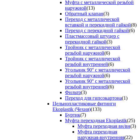
Муфта с металлической резьбой
наружной
(13)
Обратный клапан
(3)
Переход с металлической
вставкой и перекидной гайкой
(8)
Переход с перекидной гайкой
(6)
Пластмассовый штуцер с
перекидной гайкой
(3)
Тройник с металлической
резьбой наружной
(6)
Тройник с металлической
резьбой внутренней
(6)
Угольник 90° с металлической
резьбой наружной
(6)
Угольник 90° с металлической
резьбой внутренней
(6)
Фильтр
(3)
Переход для гипсокартона
(1)
Цельнопластиковые фитинги
Ekoplastik (Чехия)
(133)
Буртик
(7)
Муфта переходная Ekoplastik
(25)
Муфта переходная вн/вн
(3)
Муфта переходная
наружная-внутренняя
(22)