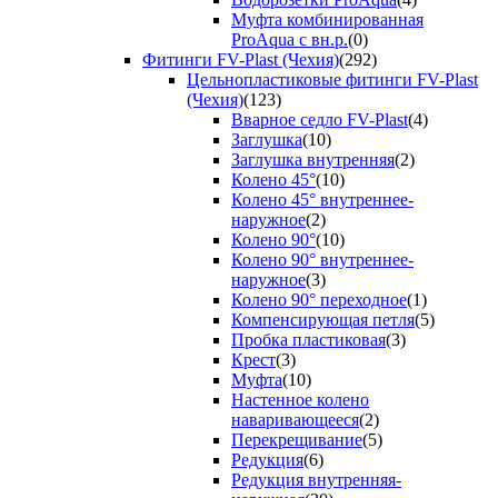
Муфта комбинированная
ProAqua с вн.р.
(0)
Фитинги FV-Plast (Чехия)
(292)
Цельнопластиковые фитинги FV-Plast
(Чехия)
(123)
Вварное седло FV-Plast
(4)
Заглушка
(10)
Заглушка внутренняя
(2)
Колено 45°
(10)
Колено 45° внутреннее-
наружное
(2)
Колено 90°
(10)
Колено 90° внутреннее-
наружное
(3)
Колено 90° переходное
(1)
Компенсирующая петля
(5)
Пробка пластиковая
(3)
Крест
(3)
Муфта
(10)
Настенное колено
наваривающееся
(2)
Перекрещивание
(5)
Редукция
(6)
Редукция внутренняя-