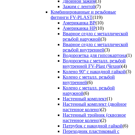
Двойной зажим
(3)
Зажим с лентой
(7)
Комбинированные и резьбовые
фитинги FV-PLAST
(119)
Американка ВР
(10)
Американка НР
(10)
Вварное седло с металлической
резьбой наружной
(3)
Вварное седло с металлической
резьбой внутренней
(3)
Водорозетка для гипсокартона
(1)
Водорозетка с металл. резьбой
внутренней FV-Plast (Чехия)
(4)
Колено 90° с накидной гайкой
(3)
Колено с металл. резьбой
внутренней
(6)
Колено с металл. резьбой
наружной
(6)
Настенный комплект
(1)
Настенный комплект (двойное
настенное колено)
(2)
Настенный тройник (сквозное
настенное колено)
(2)
Патрубок с накидной гайкой
(6)
Переходник пластиковый с