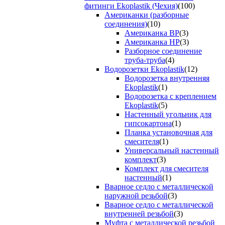
фитинги Ekoplastik (Чехия)
(100)
Американки (разборные
соединения)
(10)
Американка ВР
(3)
Американка НР
(3)
Разборное соединение
труба-труба
(4)
Водорозетки Ekoplastik
(12)
Водорозетка внутренняя
Ekoplastik
(1)
Водорозетка с креплением
Ekoplastik
(5)
Настенный угольник для
гипсокартона
(1)
Планка установочная для
смесителя
(1)
Универсальный настенный
комплект
(3)
Комплект для смесителя
настенный
(1)
Вварное седло с металлической
наружной резьбой
(3)
Вварное седло с металлической
внутренней резьбой
(3)
Муфта с металлической резьбой