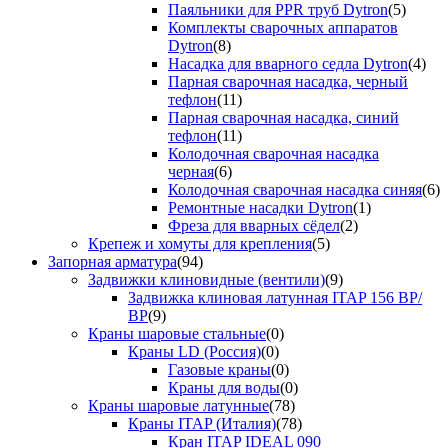
Паяльники для PPR труб Dytron
(5)
Комплекты сварочных аппаратов
Dytron
(8)
Насадка для вварного седла Dytron
(4)
Парная сварочная насадка, черный
тефлон
(11)
Парная сварочная насадка, синий
тефлон
(11)
Колодочная сварочная насадка
черная
(6)
Колодочная сварочная насадка синяя
(6)
Ремонтные насадки Dytron
(1)
Фреза для вварных сёдел
(2)
Крепеж и хомуты для крепления
(5)
Запорная арматура
(94)
Задвижки клиновидные (вентили)
(9)
Задвижка клиновая латунная ITAP 156 ВР/
ВР
(9)
Краны шаровые стальные
(0)
Краны LD (Россия)
(0)
Газовые краны
(0)
Краны для воды
(0)
Краны шаровые латунные
(78)
Краны ITAP (Италия)
(78)
Кран ITAP IDEAL 090