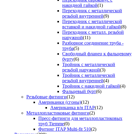
накидной гайкой
(1)
Переходник с металлической
резьбой внутренней
(9)
Переходник с металлической
вставкой и накидной гайкой
(8)
Переходник с металл. резьбой
наружной
(11)
Разборное соединение труба -
труба
(5)
Свободный фланец к фальцевому
бурту
(6)
Тройник с металлической
резьбой наружной
(3)
Тройник с металлической
резьбой внутренней
(4)
Тройник с накидной гайкой
(4)
Фальцевый бурт
(6)
Резьбовые фитинги
(12)
Американки (сгоны)
(12)
Американка в/н ITAP
(12)
Металлопластиковые фитинги
(2)
Пресс-фитинги для металлопластиковых
труб Tiemme
(0)
Фитинг ITAP Multi-fit 510
(2)