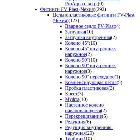
ProAqua с вн.р.
(0)
Фитинги FV-Plast (Чехия)
(292)
Цельнопластиковые фитинги FV-Plast
(Чехия)
(123)
Вварное седло FV-Plast
(4)
Заглушка
(10)
Заглушка внутренняя
(2)
Колено 45°
(10)
Колено 45° внутреннее-
наружное
(2)
Колено 90°
(10)
Колено 90° внутреннее-
наружное
(3)
Колено 90° переходное
(1)
Компенсирующая петля
(5)
Пробка пластиковая
(3)
Крест
(3)
Муфта
(10)
Настенное колено
наваривающееся
(2)
Перекрещивание
(5)
Редукция
(6)
Редукция внутренняя-
наружная
(20)
Тройник
(10)