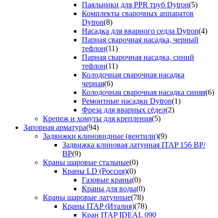
Паяльники для PPR труб Dytron
(5)
Комплекты сварочных аппаратов
Dytron
(8)
Насадка для вварного седла Dytron
(4)
Парная сварочная насадка, черный
тефлон
(11)
Парная сварочная насадка, синий
тефлон
(11)
Колодочная сварочная насадка
черная
(6)
Колодочная сварочная насадка синяя
(6)
Ремонтные насадки Dytron
(1)
Фреза для вварных сёдел
(2)
Крепеж и хомуты для крепления
(5)
Запорная арматура
(94)
Задвижки клиновидные (вентили)
(9)
Задвижка клиновая латунная ITAP 156 ВР/
ВР
(9)
Краны шаровые стальные
(0)
Краны LD (Россия)
(0)
Газовые краны
(0)
Краны для воды
(0)
Краны шаровые латунные
(78)
Краны ITAP (Италия)
(78)
Кран ITAP IDEAL 090