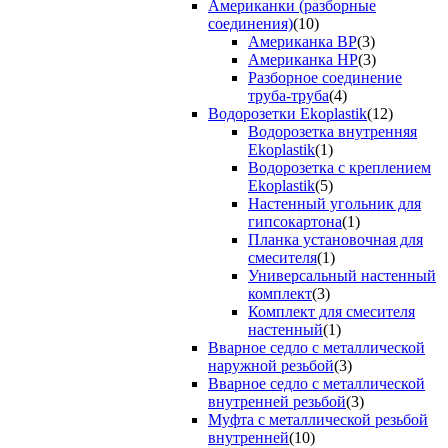
Американки (разборные
соединения)
(10)
Американка ВР
(3)
Американка НР
(3)
Разборное соединение
труба-труба
(4)
Водорозетки Ekoplastik
(12)
Водорозетка внутренняя
Ekoplastik
(1)
Водорозетка с креплением
Ekoplastik
(5)
Настенный угольник для
гипсокартона
(1)
Планка установочная для
смесителя
(1)
Универсальный настенный
комплект
(3)
Комплект для смесителя
настенный
(1)
Вварное седло с металлической
наружной резьбой
(3)
Вварное седло с металлической
внутренней резьбой
(3)
Муфта с металлической резьбой
внутренней
(10)