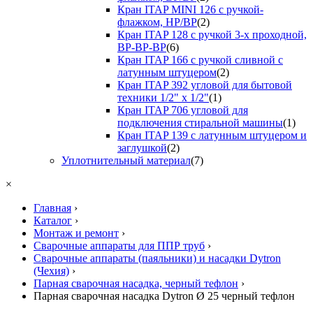
Кран ITAP MINI 126 с ручкой-
флажком, НР/ВР
(2)
Кран ITAP 128 с ручкой 3-х проходной,
ВР-ВР-ВР
(6)
Кран ITAP 166 с ручкой сливной с
латунным штуцером
(2)
Кран ITAP 392 угловой для бытовой
техники 1/2" х 1/2"
(1)
Кран ITAP 706 угловой для
подключения стиральной машины
(1)
Кран ITAP 139 с латунным штуцером и
заглушкой
(2)
Уплотнительный материал
(7)
×
Главная
›
Каталог
›
Монтаж и ремонт
›
Сварочные аппараты для ППР труб
›
Сварочные аппараты (паяльники) и насадки Dytron
(Чехия)
›
Парная сварочная насадка, черный тефлон
›
Парная сварочная насадка Dytron Ø 25 черный тефлон