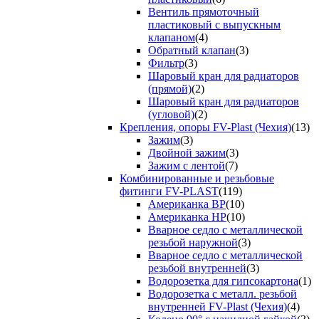
Вентиль прямоточный
пластиковый с выпускным
клапаном
(4)
Обратный клапан
(3)
Фильтр
(3)
Шаровый кран для радиаторов
(прямой)
(2)
Шаровый кран для радиаторов
(угловой)
(2)
Крепления, опоры FV-Plast (Чехия)
(13)
Зажим
(3)
Двойной зажим
(3)
Зажим с лентой
(7)
Комбинированные и резьбовые
фитинги FV-PLAST
(119)
Американка ВР
(10)
Американка НР
(10)
Вварное седло с металлической
резьбой наружной
(3)
Вварное седло с металлической
резьбой внутренней
(3)
Водорозетка для гипсокартона
(1)
Водорозетка с металл. резьбой
внутренней FV-Plast (Чехия)
(4)