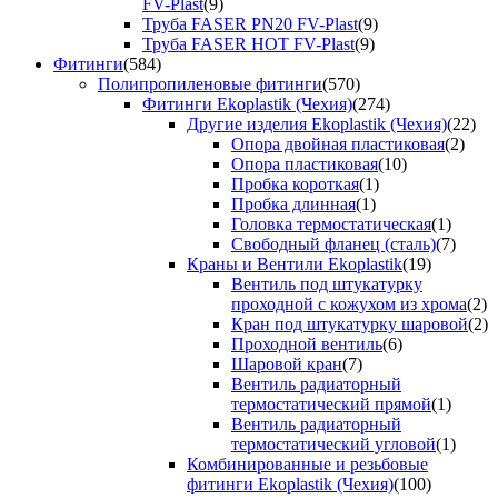
FV-Plast
(9)
Труба FASER PN20 FV-Plast
(9)
Труба FASER HOT FV-Plast
(9)
Фитинги
(584)
Полипропиленовые фитинги
(570)
Фитинги Ekoplastik (Чехия)
(274)
Другие изделия Ekoplastik (Чехия)
(22)
Опора двойная пластиковая
(2)
Опора пластиковая
(10)
Пробка короткая
(1)
Пробка длинная
(1)
Головка термостатическая
(1)
Свободный фланец (сталь)
(7)
Краны и Вентили Ekoplastik
(19)
Вентиль под штукатурку
проходной с кожухом из хрома
(2)
Кран под штукатурку шаровой
(2)
Проходной вентиль
(6)
Шаровой кран
(7)
Вентиль радиаторный
термостатический прямой
(1)
Вентиль радиаторный
термостатический угловой
(1)
Комбинированные и резьбовые
фитинги Ekoplastik (Чехия)
(100)