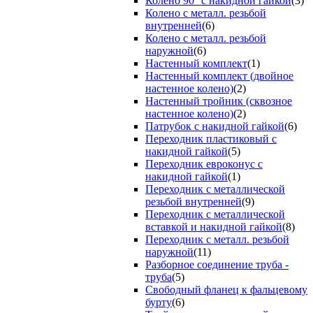
Колено 90° с накидной гайкой
(3)
Колено с металл. резьбой
внутренней
(6)
Колено с металл. резьбой
наружной
(6)
Настенный комплект
(1)
Настенный комплект (двойное
настенное колено)
(2)
Настенный тройник (сквозное
настенное колено)
(2)
Патрубок с накидной гайкой
(6)
Переходник пластиковый с
накидной гайкой
(5)
Переходник евроконус с
накидной гайкой
(1)
Переходник с металлической
резьбой внутренней
(9)
Переходник с металлической
вставкой и накидной гайкой
(8)
Переходник с металл. резьбой
наружной
(11)
Разборное соединение труба -
труба
(5)
Свободный фланец к фальцевому
бурту
(6)