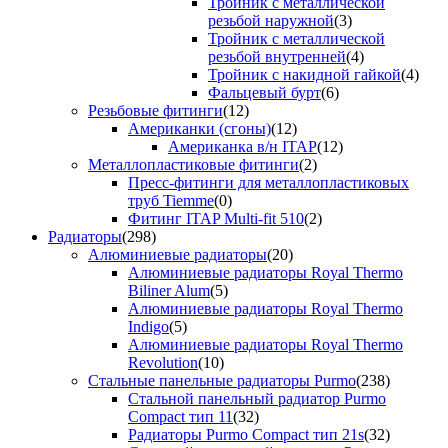
Тройник с металлической
резьбой наружной
(3)
Тройник с металлической
резьбой внутренней
(4)
Тройник с накидной гайкой
(4)
Фальцевый бурт
(6)
Резьбовые фитинги
(12)
Американки (сгоны)
(12)
Американка в/н ITAP
(12)
Металлопластиковые фитинги
(2)
Пресс-фитинги для металлопластиковых
труб Tiemme
(0)
Фитинг ITAP Multi-fit 510
(2)
Радиаторы
(298)
Алюминиевые радиаторы
(20)
Алюминиевые радиаторы Royal Thermo
Biliner Alum
(5)
Алюминиевые радиаторы Royal Thermo
Indigo
(5)
Алюминиевые радиаторы Royal Thermo
Revolution
(10)
Стальные панельные радиаторы Purmo
(238)
Стальной панельный радиатор Purmo
Compact тип 11
(32)
Радиаторы Purmo Compact тип 21s
(32)