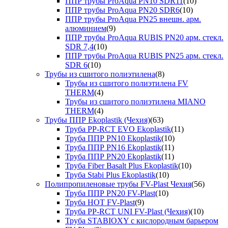
ППР трубы ProAqua PN10 SDR11
(10)
ППР трубы ProAqua PN20 SDR6
(10)
ППР трубы ProAqua PN25 внешн. арм.
алюминием
(9)
ППР трубы ProAqua RUBIS PN20 арм. стекл.
SDR 7,4
(10)
ППР трубы ProAqua RUBIS PN25 арм. стекл.
SDR 6
(10)
Трубы из сшитого полиэтилена
(8)
Трубы из сшитого полиэтилена FV
THERM
(4)
Трубы из сшитого полиэтилена MIANO
THERM
(4)
Трубы ППР Ekoplastik (Чехия)
(63)
Труба PP-RCT EVO Ekoplastik
(11)
Труба ППР PN10 Ekoplastik
(10)
Труба ППР PN16 Ekoplastik
(11)
Труба ППР PN20 Ekoplastik
(11)
Труба Fiber Basalt Plus Ekoplastik
(10)
Труба Stabi Plus Ekoplastik
(10)
Полипропиленовые трубы FV-Plast Чехия
(56)
Труба ППР PN20 FV-Plast
(10)
Труба HOT FV-Plast
(9)
Труба PP-RCT UNI FV-Plast (Чехия)
(10)
Труба STABIOXY с кислородным барьером