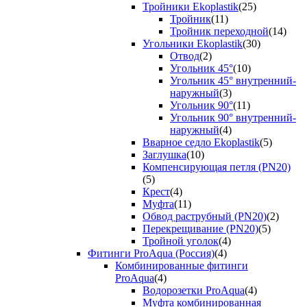
Тройники Ekoplastik
(25)
Тройник
(11)
Тройник переходной
(14)
Угольники Ekoplastik
(30)
Отвод
(2)
Угольник 45°
(10)
Угольник 45° внутренний-
наружный
(3)
Угольник 90°
(11)
Угольник 90° внутренний-
наружный
(4)
Вварное седло Ekoplastik
(5)
Заглушка
(10)
Компенсирующая петля (PN20)
(5)
Крест
(4)
Муфта
(11)
Обвод раструбный (PN20)
(2)
Перекрещивание (PN20)
(5)
Тройной уголок
(4)
Фитинги ProAqua (Россия)
(4)
Комбинированные фитинги
ProAqua
(4)
Водорозетки ProAqua
(4)
Муфта комбинированная