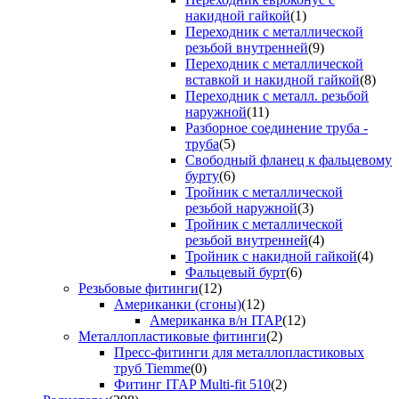
накидной гайкой
(1)
Переходник с металлической
резьбой внутренней
(9)
Переходник с металлической
вставкой и накидной гайкой
(8)
Переходник с металл. резьбой
наружной
(11)
Разборное соединение труба -
труба
(5)
Свободный фланец к фальцевому
бурту
(6)
Тройник с металлической
резьбой наружной
(3)
Тройник с металлической
резьбой внутренней
(4)
Тройник с накидной гайкой
(4)
Фальцевый бурт
(6)
Резьбовые фитинги
(12)
Американки (сгоны)
(12)
Американка в/н ITAP
(12)
Металлопластиковые фитинги
(2)
Пресс-фитинги для металлопластиковых
труб Tiemme
(0)
Фитинг ITAP Multi-fit 510
(2)