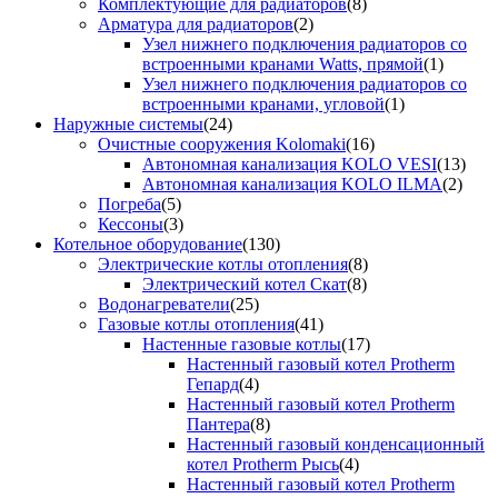
Комплектующие для радиаторов
(8)
Арматура для радиаторов
(2)
Узел нижнего подключения радиаторов со
встроенными кранами Watts, прямой
(1)
Узел нижнего подключения радиаторов со
встроенными кранами, угловой
(1)
Наружные системы
(24)
Очистные сооружения Kolomaki
(16)
Автономная канализация KOLO VESI
(13)
Автономная канализация KOLO ILMA
(2)
Погреба
(5)
Кессоны
(3)
Котельное оборудование
(130)
Электрические котлы отопления
(8)
Электрический котел Скат
(8)
Водонагреватели
(25)
Газовые котлы отопления
(41)
Настенные газовые котлы
(17)
Настенный газовый котел Protherm
Гепард
(4)
Настенный газовый котел Protherm
Пантера
(8)
Настенный газовый конденсационный
котел Protherm Рысь
(4)
Настенный газовый котел Protherm