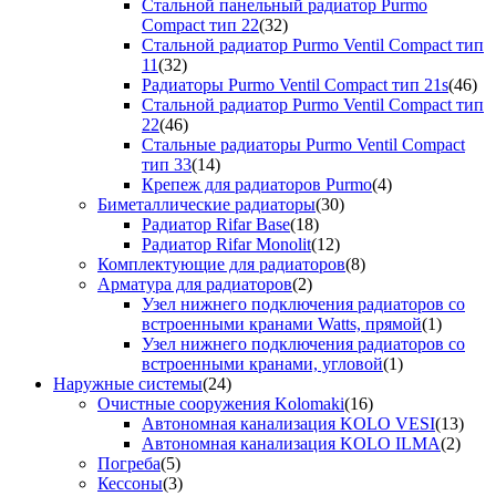
Стальной панельный радиатор Purmo
Compact тип 22
(32)
Стальной радиатор Purmo Ventil Compact тип
11
(32)
Радиаторы Purmo Ventil Compact тип 21s
(46)
Стальной радиатор Purmo Ventil Compact тип
22
(46)
Стальные радиаторы Purmo Ventil Compact
тип 33
(14)
Крепеж для радиаторов Purmo
(4)
Биметаллические радиаторы
(30)
Радиатор Rifar Base
(18)
Радиатор Rifar Monolit
(12)
Комплектующие для радиаторов
(8)
Арматура для радиаторов
(2)
Узел нижнего подключения радиаторов со
встроенными кранами Watts, прямой
(1)
Узел нижнего подключения радиаторов со
встроенными кранами, угловой
(1)
Наружные системы
(24)
Очистные сооружения Kolomaki
(16)
Автономная канализация KOLO VESI
(13)
Автономная канализация KOLO ILMA
(2)
Погреба
(5)
Кессоны
(3)