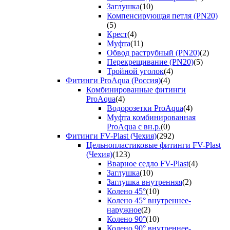
Заглушка
(10)
Компенсирующая петля (PN20)
(5)
Крест
(4)
Муфта
(11)
Обвод раструбный (PN20)
(2)
Перекрещивание (PN20)
(5)
Тройной уголок
(4)
Фитинги ProAqua (Россия)
(4)
Комбинированные фитинги
ProAqua
(4)
Водорозетки ProAqua
(4)
Муфта комбинированная
ProAqua с вн.р.
(0)
Фитинги FV-Plast (Чехия)
(292)
Цельнопластиковые фитинги FV-Plast
(Чехия)
(123)
Вварное седло FV-Plast
(4)
Заглушка
(10)
Заглушка внутренняя
(2)
Колено 45°
(10)
Колено 45° внутреннее-
наружное
(2)
Колено 90°
(10)
Колено 90° внутреннее-