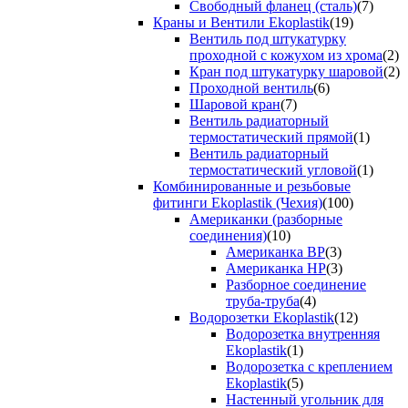
Свободный фланец (сталь)
(7)
Краны и Вентили Ekoplastik
(19)
Вентиль под штукатурку
проходной с кожухом из хрома
(2)
Кран под штукатурку шаровой
(2)
Проходной вентиль
(6)
Шаровой кран
(7)
Вентиль радиаторный
термостатический прямой
(1)
Вентиль радиаторный
термостатический угловой
(1)
Комбинированные и резьбовые
фитинги Ekoplastik (Чехия)
(100)
Американки (разборные
соединения)
(10)
Американка ВР
(3)
Американка НР
(3)
Разборное соединение
труба-труба
(4)
Водорозетки Ekoplastik
(12)
Водорозетка внутренняя
Ekoplastik
(1)
Водорозетка с креплением
Ekoplastik
(5)
Настенный угольник для