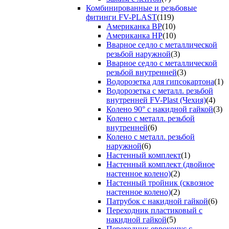
Комбинированные и резьбовые
фитинги FV-PLAST
(119)
Американка ВР
(10)
Американка НР
(10)
Вварное седло с металлической
резьбой наружной
(3)
Вварное седло с металлической
резьбой внутренней
(3)
Водорозетка для гипсокартона
(1)
Водорозетка с металл. резьбой
внутренней FV-Plast (Чехия)
(4)
Колено 90° с накидной гайкой
(3)
Колено с металл. резьбой
внутренней
(6)
Колено с металл. резьбой
наружной
(6)
Настенный комплект
(1)
Настенный комплект (двойное
настенное колено)
(2)
Настенный тройник (сквозное
настенное колено)
(2)
Патрубок с накидной гайкой
(6)
Переходник пластиковый с
накидной гайкой
(5)
Переходник евроконус с