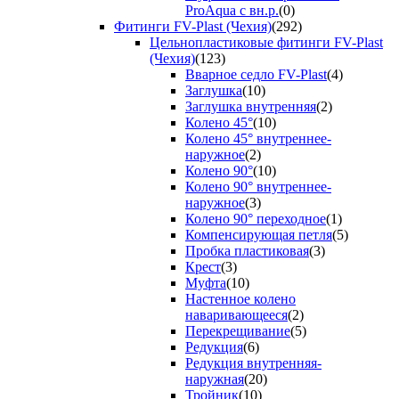
ProAqua с вн.р.
(0)
Фитинги FV-Plast (Чехия)
(292)
Цельнопластиковые фитинги FV-Plast
(Чехия)
(123)
Вварное седло FV-Plast
(4)
Заглушка
(10)
Заглушка внутренняя
(2)
Колено 45°
(10)
Колено 45° внутреннее-
наружное
(2)
Колено 90°
(10)
Колено 90° внутреннее-
наружное
(3)
Колено 90° переходное
(1)
Компенсирующая петля
(5)
Пробка пластиковая
(3)
Крест
(3)
Муфта
(10)
Настенное колено
наваривающееся
(2)
Перекрещивание
(5)
Редукция
(6)
Редукция внутренняя-
наружная
(20)
Тройник
(10)