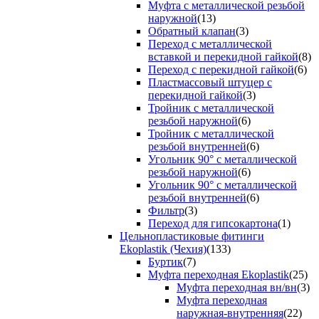
Муфта с металлической резьбой
наружной
(13)
Обратный клапан
(3)
Переход с металлической
вставкой и перекидной гайкой
(8)
Переход с перекидной гайкой
(6)
Пластмассовый штуцер с
перекидной гайкой
(3)
Тройник с металлической
резьбой наружной
(6)
Тройник с металлической
резьбой внутренней
(6)
Угольник 90° с металлической
резьбой наружной
(6)
Угольник 90° с металлической
резьбой внутренней
(6)
Фильтр
(3)
Переход для гипсокартона
(1)
Цельнопластиковые фитинги
Ekoplastik (Чехия)
(133)
Буртик
(7)
Муфта переходная Ekoplastik
(25)
Муфта переходная вн/вн
(3)
Муфта переходная
наружная-внутренняя
(22)