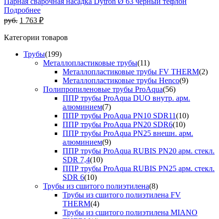
Парная сварочная насадка Dytron Ø 63 черный тефлон
Подробнее
руб.
1 763 ₽
Категории товаров
Трубы
(199)
Металлопластиковые трубы
(11)
Металлопластиковые трубы FV THERM
(2)
Металлопластиковые трубы Henco
(9)
Полипропиленовые трубы ProAqua
(56)
ППР трубы ProAqua DUO внутр. арм.
алюминием
(7)
ППР трубы ProAqua PN10 SDR11
(10)
ППР трубы ProAqua PN20 SDR6
(10)
ППР трубы ProAqua PN25 внешн. арм.
алюминием
(9)
ППР трубы ProAqua RUBIS PN20 арм. стекл.
SDR 7,4
(10)
ППР трубы ProAqua RUBIS PN25 арм. стекл.
SDR 6
(10)
Трубы из сшитого полиэтилена
(8)
Трубы из сшитого полиэтилена FV
THERM
(4)
Трубы из сшитого полиэтилена MIANO