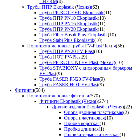
THERM
(4)
Трубы ППР Ekoplastik (Чехия)
(63)
Труба PP-RCT EVO Ekoplastik
(11)
Труба ППР PN10 Ekoplastik
(10)
Труба ППР PN16 Ekoplastik
(11)
Труба ППР PN20 Ekoplastik
(11)
Труба Fiber Basalt Plus Ekoplastik
(10)
Труба Stabi Plus Ekoplastik
(10)
Полипропиленовые трубы FV-Plast Чехия
(56)
Труба ППР PN20 FV-Plast
(10)
Труба HOT FV-Plast
(9)
Труба PP-RCT UNI FV-Plast (Чехия)
(10)
Труба STABIOXY с кислородным барьером
FV-Plast
(9)
Труба FASER PN20 FV-Plast
(9)
Труба FASER HOT FV-Plast
(9)
Фитинги
(584)
Полипропиленовые фитинги
(570)
Фитинги Ekoplastik (Чехия)
(274)
Другие изделия Ekoplastik (Чехия)
(22)
Опора двойная пластиковая
(2)
Опора пластиковая
(10)
Пробка короткая
(1)
Пробка длинная
(1)
Головка термостатическая
(1)