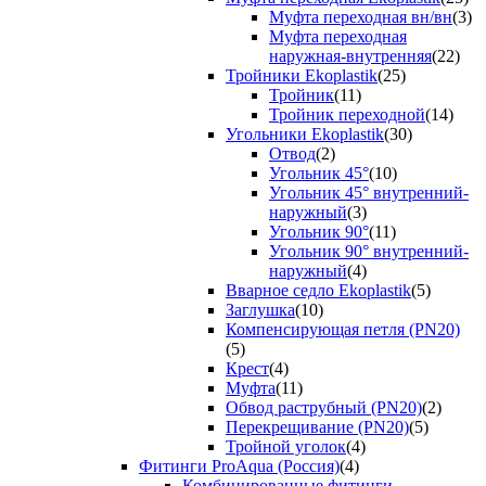
Муфта переходная вн/вн
(3)
Муфта переходная
наружная-внутренняя
(22)
Тройники Ekoplastik
(25)
Тройник
(11)
Тройник переходной
(14)
Угольники Ekoplastik
(30)
Отвод
(2)
Угольник 45°
(10)
Угольник 45° внутренний-
наружный
(3)
Угольник 90°
(11)
Угольник 90° внутренний-
наружный
(4)
Вварное седло Ekoplastik
(5)
Заглушка
(10)
Компенсирующая петля (PN20)
(5)
Крест
(4)
Муфта
(11)
Обвод раструбный (PN20)
(2)
Перекрещивание (PN20)
(5)
Тройной уголок
(4)
Фитинги ProAqua (Россия)
(4)
Комбинированные фитинги