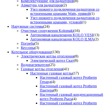
Комплектующие для радиаторов
(8)
Арматура для радиаторов
(2)
Узел нижнего подключения радиаторов со
встроенными кранами Watts, прямой
(1)
Узел нижнего подключения радиаторов со
встроенными кранами, угловой
(1)
Наружные системы
(24)
Очистные сооружения Kolomaki
(16)
Автономная канализация KOLO VESI
(13)
Автономная канализация KOLO ILMA
(2)
Погреба
(5)
Кессоны
(3)
Котельное оборудование
(130)
Электрические котлы отопления
(8)
Электрический котел Скат
(8)
Водонагреватели
(25)
Газовые котлы отопления
(41)
Настенные газовые котлы
(17)
Настенный газовый котел Protherm
Гепард
(4)
Настенный газовый котел Protherm
Пантера
(8)
Настенный газовый конденсационный
котел Protherm Рысь
(4)
Настенный газовый котел Protherm