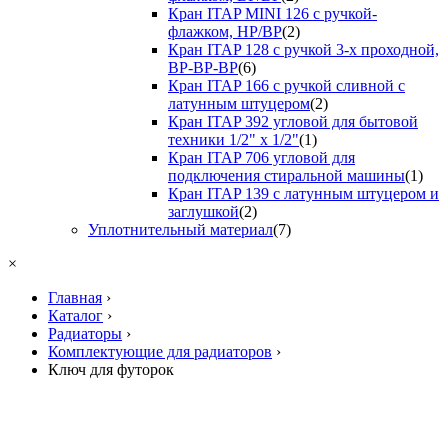
Кран ITAP MINI 126 с ручкой-
флажком, НР/ВР
(2)
Кран ITAP 128 с ручкой 3-х проходной,
ВР-ВР-ВР
(6)
Кран ITAP 166 с ручкой сливной с
латунным штуцером
(2)
Кран ITAP 392 угловой для бытовой
техники 1/2" х 1/2"
(1)
Кран ITAP 706 угловой для
подключения стиральной машины
(1)
Кран ITAP 139 с латунным штуцером и
заглушкой
(2)
Уплотнительный материал
(7)
×
Главная
›
Каталог
›
Радиаторы
›
Комплектующие для радиаторов
›
Ключ для футорок