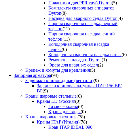
Паяльники для PPR труб Dytron
(5)
Комплекты сварочных аппаратов
Dytron
(8)
Насадка для вварного седла Dytron
(4)
Парная сварочная насадка, черный
тефлон
(11)
Парная сварочная насадка, синий
тефлон
(11)
Колодочная сварочная насадка
черная
(6)
Колодочная сварочная насадка синяя
(6)
Ремонтные насадки Dytron
(1)
Фреза для вварных сёдел
(2)
Крепеж и хомуты для крепления
(5)
Запорная арматура
(94)
Задвижки клиновидные (вентили)
(9)
Задвижка клиновая латунная ITAP 156 ВР/
ВР
(9)
Краны шаровые стальные
(0)
Краны LD (Россия)
(0)
Газовые краны
(0)
Краны для воды
(0)
Краны шаровые латунные
(78)
Краны ITAP (Италия)
(78)
Кран ITAP IDEAL 090