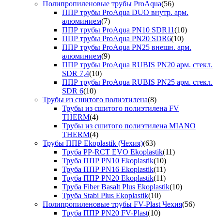
Полипропиленовые трубы ProAqua
(56)
ППР трубы ProAqua DUO внутр. арм.
алюминием
(7)
ППР трубы ProAqua PN10 SDR11
(10)
ППР трубы ProAqua PN20 SDR6
(10)
ППР трубы ProAqua PN25 внешн. арм.
алюминием
(9)
ППР трубы ProAqua RUBIS PN20 арм. стекл.
SDR 7,4
(10)
ППР трубы ProAqua RUBIS PN25 арм. стекл.
SDR 6
(10)
Трубы из сшитого полиэтилена
(8)
Трубы из сшитого полиэтилена FV
THERM
(4)
Трубы из сшитого полиэтилена MIANO
THERM
(4)
Трубы ППР Ekoplastik (Чехия)
(63)
Труба PP-RCT EVO Ekoplastik
(11)
Труба ППР PN10 Ekoplastik
(10)
Труба ППР PN16 Ekoplastik
(11)
Труба ППР PN20 Ekoplastik
(11)
Труба Fiber Basalt Plus Ekoplastik
(10)
Труба Stabi Plus Ekoplastik
(10)
Полипропиленовые трубы FV-Plast Чехия
(56)
Труба ППР PN20 FV-Plast
(10)