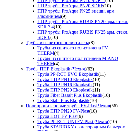
ППР трубы ProAqua PN10 SDR11
(10)
ППР трубы ProAqua PN20 SDR6
(10)
ППР трубы ProAqua PN25 внешн. арм.
алюминием
(9)
ППР трубы ProAqua RUBIS PN20 арм. стекл.
SDR 7,4
(10)
ППР трубы ProAqua RUBIS PN25 арм. стекл.
SDR 6
(10)
Трубы из сшитого полиэтилена
(8)
Трубы из сшитого полиэтилена FV
THERM
(4)
Трубы из сшитого полиэтилена MIANO
THERM
(4)
Трубы ППР Ekoplastik (Чехия)
(63)
Труба PP-RCT EVO Ekoplastik
(11)
Труба ППР PN10 Ekoplastik
(10)
Труба ППР PN16 Ekoplastik
(11)
Труба ППР PN20 Ekoplastik
(11)
Труба Fiber Basalt Plus Ekoplastik
(10)
Труба Stabi Plus Ekoplastik
(10)
Полипропиленовые трубы FV-Plast Чехия
(56)
Труба ППР PN20 FV-Plast
(10)
Труба HOT FV-Plast
(9)
Труба PP-RCT UNI FV-Plast (Чехия)
(10)
Труба STABIOXY с кислородным барьером