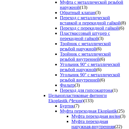
Муфта с металлической резьбой
наружной
(13)
Обратный клапан
(3)
Переход с металлической
вставкой и перекидной гайкой
(8)
Переход с перекидной гайкой
(6)
Пластмассовый штуцер с
перекидной гайкой
(3)
Тройник с металлической
резьбой наружной
(6)
Тройник с металлической
резьбой внутренней
(6)
Угольник 90° с металлической
резьбой наружной
(6)
Угольник 90° с металлической
резьбой внутренней
(6)
Фильтр
(3)
Переход для гипсокартона
(1)
Цельнопластиковые фитинги
Ekoplastik (Чехия)
(133)
Буртик
(7)
Муфта переходная Ekoplastik
(25)
Муфта переходная вн/вн
(3)
Муфта переходная
наружная-внутренняя
(22)