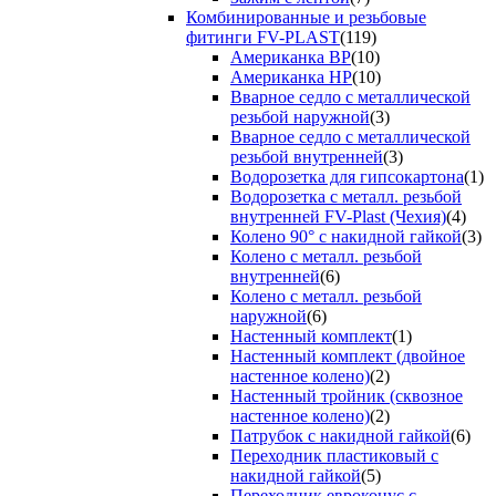
Комбинированные и резьбовые
фитинги FV-PLAST
(119)
Американка ВР
(10)
Американка НР
(10)
Вварное седло с металлической
резьбой наружной
(3)
Вварное седло с металлической
резьбой внутренней
(3)
Водорозетка для гипсокартона
(1)
Водорозетка с металл. резьбой
внутренней FV-Plast (Чехия)
(4)
Колено 90° с накидной гайкой
(3)
Колено с металл. резьбой
внутренней
(6)
Колено с металл. резьбой
наружной
(6)
Настенный комплект
(1)
Настенный комплект (двойное
настенное колено)
(2)
Настенный тройник (сквозное
настенное колено)
(2)
Патрубок с накидной гайкой
(6)
Переходник пластиковый с
накидной гайкой
(5)
Переходник евроконус с