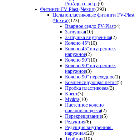
ProAqua с вн.р.
(0)
Фитинги FV-Plast (Чехия)
(292)
Цельнопластиковые фитинги FV-Plast
(Чехия)
(123)
Вварное седло FV-Plast
(4)
Заглушка
(10)
Заглушка внутренняя
(2)
Колено 45°
(10)
Колено 45° внутреннее-
наружное
(2)
Колено 90°
(10)
Колено 90° внутреннее-
наружное
(3)
Колено 90° переходное
(1)
Компенсирующая петля
(5)
Пробка пластиковая
(3)
Крест
(3)
Муфта
(10)
Настенное колено
наваривающееся
(2)
Перекрещивание
(5)
Редукция
(6)
Редукция внутренняя-
наружная
(20)
Тройник
(10)