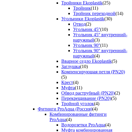
Тройники Ekoplastik
(25)
Тройник
(11)
Тройник переходной
(14)
Угольники Ekoplastik
(30)
Отвод
(2)
Угольник 45°
(10)
Угольник 45° внутренний-
наружный
(3)
Угольник 90°
(11)
Угольник 90° внутренний-
наружный
(4)
Вварное седло Ekoplastik
(5)
Заглушка
(10)
Компенсирующая петля (PN20)
(5)
Крест
(4)
Муфта
(11)
Обвод раструбный (PN20)
(2)
Перекрещивание (PN20)
(5)
Тройной уголок
(4)
Фитинги ProAqua (Россия)
(4)
Комбинированные фитинги
ProAqua
(4)
Водорозетки ProAqua
(4)
Муфта комбинированная