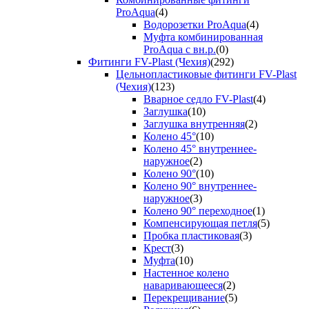
ProAqua
(4)
Водорозетки ProAqua
(4)
Муфта комбинированная
ProAqua с вн.р.
(0)
Фитинги FV-Plast (Чехия)
(292)
Цельнопластиковые фитинги FV-Plast
(Чехия)
(123)
Вварное седло FV-Plast
(4)
Заглушка
(10)
Заглушка внутренняя
(2)
Колено 45°
(10)
Колено 45° внутреннее-
наружное
(2)
Колено 90°
(10)
Колено 90° внутреннее-
наружное
(3)
Колено 90° переходное
(1)
Компенсирующая петля
(5)
Пробка пластиковая
(3)
Крест
(3)
Муфта
(10)
Настенное колено
наваривающееся
(2)
Перекрещивание
(5)