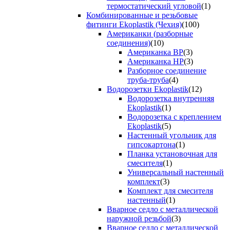
термостатический угловой
(1)
Комбинированные и резьбовые
фитинги Ekoplastik (Чехия)
(100)
Американки (разборные
соединения)
(10)
Американка ВР
(3)
Американка НР
(3)
Разборное соединение
труба-труба
(4)
Водорозетки Ekoplastik
(12)
Водорозетка внутренняя
Ekoplastik
(1)
Водорозетка с креплением
Ekoplastik
(5)
Настенный угольник для
гипсокартона
(1)
Планка установочная для
смесителя
(1)
Универсальный настенный
комплект
(3)
Комплект для смесителя
настенный
(1)
Вварное седло с металлической
наружной резьбой
(3)
Вварное седло с металлической