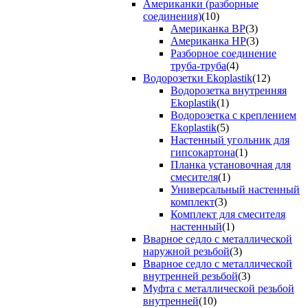
Американки (разборные
соединения)
(10)
Американка ВР
(3)
Американка НР
(3)
Разборное соединение
труба-труба
(4)
Водорозетки Ekoplastik
(12)
Водорозетка внутренняя
Ekoplastik
(1)
Водорозетка с креплением
Ekoplastik
(5)
Настенный угольник для
гипсокартона
(1)
Планка установочная для
смесителя
(1)
Универсальный настенный
комплект
(3)
Комплект для смесителя
настенный
(1)
Вварное седло с металлической
наружной резьбой
(3)
Вварное седло с металлической
внутренней резьбой
(3)
Муфта с металлической резьбой
внутренней
(10)