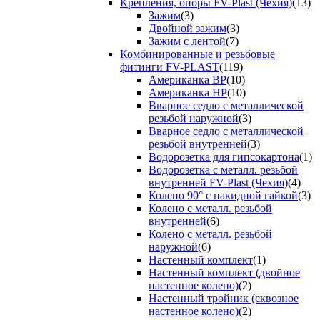
Крепления, опоры FV-Plast (Чехия)
(13)
Зажим
(3)
Двойной зажим
(3)
Зажим с лентой
(7)
Комбинированные и резьбовые
фитинги FV-PLAST
(119)
Американка ВР
(10)
Американка НР
(10)
Вварное седло с металлической
резьбой наружной
(3)
Вварное седло с металлической
резьбой внутренней
(3)
Водорозетка для гипсокартона
(1)
Водорозетка с металл. резьбой
внутренней FV-Plast (Чехия)
(4)
Колено 90° с накидной гайкой
(3)
Колено с металл. резьбой
внутренней
(6)
Колено с металл. резьбой
наружной
(6)
Настенный комплект
(1)
Настенный комплект (двойное
настенное колено)
(2)
Настенный тройник (сквозное
настенное колено)
(2)