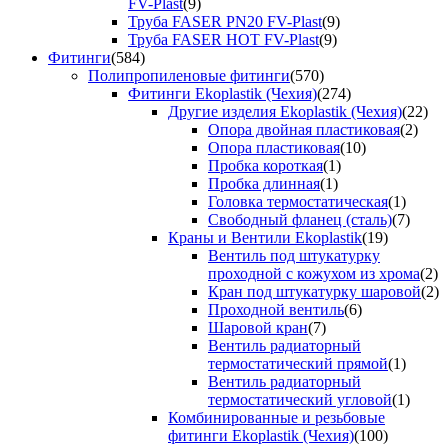
FV-Plast
(9)
Труба FASER PN20 FV-Plast
(9)
Труба FASER HOT FV-Plast
(9)
Фитинги
(584)
Полипропиленовые фитинги
(570)
Фитинги Ekoplastik (Чехия)
(274)
Другие изделия Ekoplastik (Чехия)
(22)
Опора двойная пластиковая
(2)
Опора пластиковая
(10)
Пробка короткая
(1)
Пробка длинная
(1)
Головка термостатическая
(1)
Свободный фланец (сталь)
(7)
Краны и Вентили Ekoplastik
(19)
Вентиль под штукатурку
проходной с кожухом из хрома
(2)
Кран под штукатурку шаровой
(2)
Проходной вентиль
(6)
Шаровой кран
(7)
Вентиль радиаторный
термостатический прямой
(1)
Вентиль радиаторный
термостатический угловой
(1)
Комбинированные и резьбовые
фитинги Ekoplastik (Чехия)
(100)