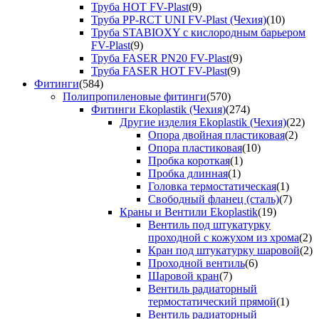
Труба HOT FV-Plast
(9)
Труба PP-RCT UNI FV-Plast (Чехия)
(10)
Труба STABIOXY с кислородным барьером
FV-Plast
(9)
Труба FASER PN20 FV-Plast
(9)
Труба FASER HOT FV-Plast
(9)
Фитинги
(584)
Полипропиленовые фитинги
(570)
Фитинги Ekoplastik (Чехия)
(274)
Другие изделия Ekoplastik (Чехия)
(22)
Опора двойная пластиковая
(2)
Опора пластиковая
(10)
Пробка короткая
(1)
Пробка длинная
(1)
Головка термостатическая
(1)
Свободный фланец (сталь)
(7)
Краны и Вентили Ekoplastik
(19)
Вентиль под штукатурку
проходной с кожухом из хрома
(2)
Кран под штукатурку шаровой
(2)
Проходной вентиль
(6)
Шаровой кран
(7)
Вентиль радиаторный
термостатический прямой
(1)
Вентиль радиаторный