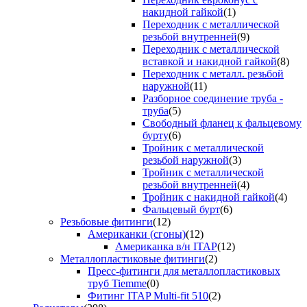
накидной гайкой
(1)
Переходник с металлической
резьбой внутренней
(9)
Переходник с металлической
вставкой и накидной гайкой
(8)
Переходник с металл. резьбой
наружной
(11)
Разборное соединение труба -
труба
(5)
Свободный фланец к фальцевому
бурту
(6)
Тройник с металлической
резьбой наружной
(3)
Тройник с металлической
резьбой внутренней
(4)
Тройник с накидной гайкой
(4)
Фальцевый бурт
(6)
Резьбовые фитинги
(12)
Американки (сгоны)
(12)
Американка в/н ITAP
(12)
Металлопластиковые фитинги
(2)
Пресс-фитинги для металлопластиковых
труб Tiemme
(0)
Фитинг ITAP Multi-fit 510
(2)