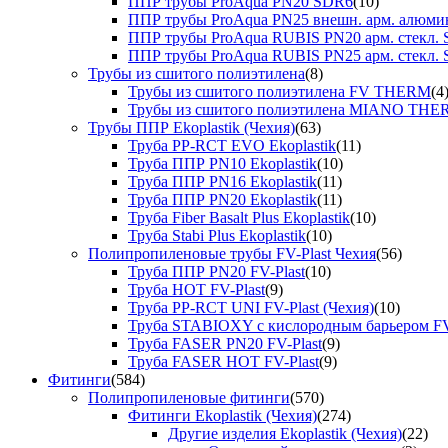
ППР трубы ProAqua PN20 SDR6
(10)
ППР трубы ProAqua PN25 внешн. арм. алюми
ППР трубы ProAqua RUBIS PN20 арм. стекл. 
ППР трубы ProAqua RUBIS PN25 арм. стекл. 
Трубы из сшитого полиэтилена
(8)
Трубы из сшитого полиэтилена FV THERM
(4
Трубы из сшитого полиэтилена MIANO TH
Трубы ППР Ekoplastik (Чехия)
(63)
Труба PP-RCT EVO Ekoplastik
(11)
Труба ППР PN10 Ekoplastik
(10)
Труба ППР PN16 Ekoplastik
(11)
Труба ППР PN20 Ekoplastik
(11)
Труба Fiber Basalt Plus Ekoplastik
(10)
Труба Stabi Plus Ekoplastik
(10)
Полипропиленовые трубы FV-Plast Чехия
(56)
Труба ППР PN20 FV-Plast
(10)
Труба HOT FV-Plast
(9)
Труба PP-RCT UNI FV-Plast (Чехия)
(10)
Труба STABIOXY с кислородным барьером FV
Труба FASER PN20 FV-Plast
(9)
Труба FASER HOT FV-Plast
(9)
Фитинги
(584)
Полипропиленовые фитинги
(570)
Фитинги Ekoplastik (Чехия)
(274)
Другие изделия Ekoplastik (Чехия)
(22)