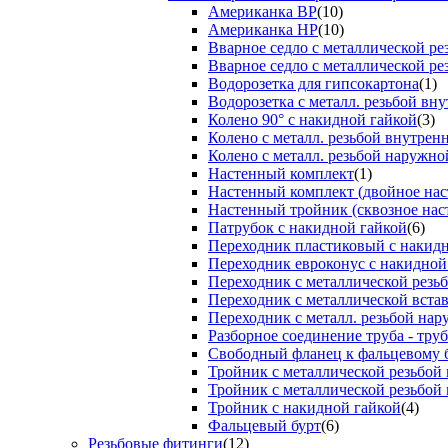
Американка ВР
(10)
Американка НР
(10)
Вварное седло с металлической р
Вварное седло с металлической ре
Водорозетка для гипсокартона
(1)
Водорозетка с металл. резьбой вну
Колено 90° с накидной гайкой
(3)
Колено с металл. резьбой внутрен
Колено с металл. резьбой наружно
Настенный комплект
(1)
Настенный комплект (двойное нас
Настенный тройник (сквозное нас
Патрубок с накидной гайкой
(6)
Переходник пластиковый с накид
Переходник евроконус с накидной
Переходник с металлической резь
Переходник с металлической вста
Переходник с металл. резьбой на
Разборное соединение труба - труб
Свободный фланец к фальцевому 
Тройник с металлической резьбой
Тройник с металлической резьбой
Тройник с накидной гайкой
(4)
Фальцевый бурт
(6)
Резьбовые фитинги
(12)