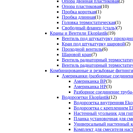
Опора двойная пластиковая
(2)
Опора пластиковая
(10)
Пробка короткая
(1)
Пробка длинная
(1)
Головка термостатическая
(1)
Свободный фланец (сталь)
(7)
Краны и Вентили Ekoplastik
(19)
Вентиль под штукатурку проходно
Кран под штукатурку шаровой
(2)
Проходной вентиль
(6)
Шаровой кран
(7)
Вентиль радиаторный термостати
Вентиль радиаторный термостати
Комбинированные и резьбовые фитинги E
Американки (разборные соединен
Американка ВР
(3)
Американка НР
(3)
Разборное соединение труба
Водорозетки Ekoplastik
(12)
Водорозетка внутренняя Ekop
Водорозетка с креплением Ek
Настенный угольник для ги
Планка установочная для см
Универсальный настенный к
Комплект для смесителя нас