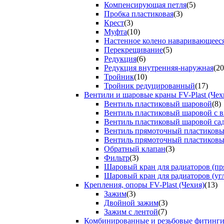
Компенсирующая петля
(5)
Пробка пластиковая
(3)
Крест
(3)
Муфта
(10)
Настенное колено наваривающеес
Перекрещивание
(5)
Редукция
(6)
Редукция внутренняя-наружная
(20
Тройник
(10)
Тройник редуцированный
(17)
Вентили и шаровые краны FV-Plast (Чех
Вентиль пластиковый шаровой
(8)
Вентиль пластиковый шаровой с 
Вентиль пластиковый шаровой са
Вентиль прямоточный пластиков
Вентиль прямоточный пластиков
Обратный клапан
(3)
Фильтр
(3)
Шаровый кран для радиаторов (пр
Шаровый кран для радиаторов (уг
Крепления, опоры FV-Plast (Чехия)
(13)
Зажим
(3)
Двойной зажим
(3)
Зажим с лентой
(7)
Комбинированные и резьбовые фитинг