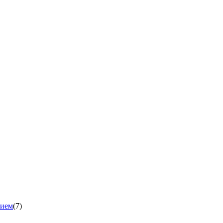
нием
(7)