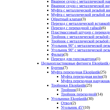
Вварное седло с металлической н
Вварное седло с металлической вн
Муфта с металлической резьбой в
Муфта с металлической резьбой н
Обратный клапан
(3)
Переход с металлической вставкой
Переход с перекидной гайкой
(6)
Пластмассовый штуцер с перекид
Тройник с металлической резьбой
Тройник с металлической резьбой
Угольник 90° с металлической ре
Угольник 90° с металлической рез
Фильтр
(3)
Переход для гипсокартона
(1)
Цельнопластиковые фитинги Ekoplastik 
Буртик
(7)
Муфта переходная Ekoplastik
(25)
Муфта переходная вн/вн
(3)
Муфта переходная наружная
Тройники Ekoplastik
(25)
Тройник
(11)
Тройник переходной
(14)
Угольники Ekoplastik
(30)
Отвод
(2)
Угольник 45°
(10)