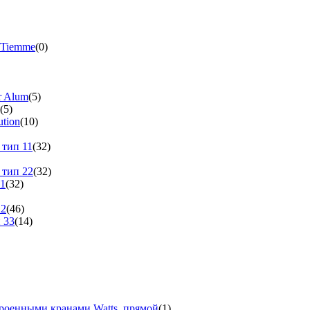
 Tiemme
(0)
r Alum
(5)
(5)
tion
(10)
 тип 11
(32)
 тип 22
(32)
11
(32)
22
(46)
 33
(14)
троенными кранами Watts, прямой
(1)