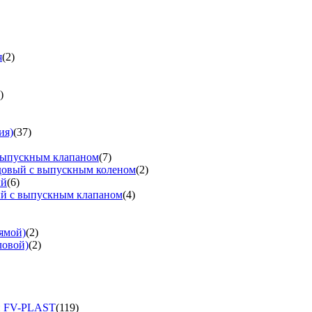
я
(2)
)
ия)
(37)
выпускным клапаном
(7)
довый с выпускным коленом
(2)
ый
(6)
ый с выпускным клапаном
(4)
ямой)
(2)
ловой)
(2)
и FV-PLAST
(119)