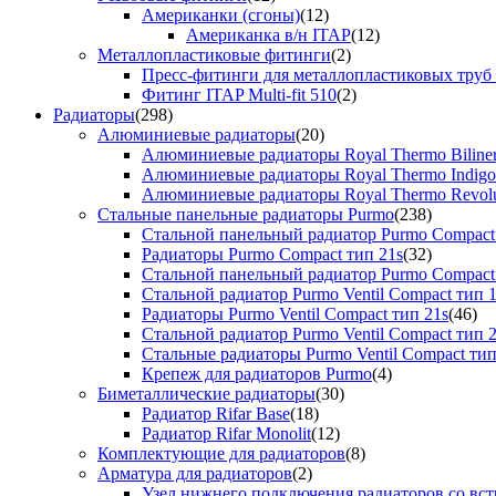
Американки (сгоны)
(12)
Американка в/н ITAP
(12)
Металлопластиковые фитинги
(2)
Пресс-фитинги для металлопластиковых труб
Фитинг ITAP Multi-fit 510
(2)
Радиаторы
(298)
Алюминиевые радиаторы
(20)
Алюминиевые радиаторы Royal Thermo Biline
Алюминиевые радиаторы Royal Thermo Indigo
Алюминиевые радиаторы Royal Thermo Revolu
Стальные панельные радиаторы Purmo
(238)
Стальной панельный радиатор Purmo Compact
Радиаторы Purmo Compact тип 21s
(32)
Стальной панельный радиатор Purmo Compact
Стальной радиатор Purmo Ventil Compact тип 
Радиаторы Purmo Ventil Compact тип 21s
(46)
Стальной радиатор Purmo Ventil Compact тип 
Стальные радиаторы Purmo Ventil Compact тип
Крепеж для радиаторов Purmo
(4)
Биметаллические радиаторы
(30)
Радиатор Rifar Base
(18)
Радиатор Rifar Monolit
(12)
Комплектующие для радиаторов
(8)
Арматура для радиаторов
(2)
Узел нижнего подключения радиаторов со вс