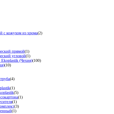
й с кожухом из хрома
(2)
ческий прямой
(1)
ческий угловой
(1)
koplastik (Чехия)
(100)
ия)
(10)
-труба
(4)
lastik
(1)
oplastik
(5)
псокартона
(1)
есителя
(1)
омплект
(3)
тенный
(1)