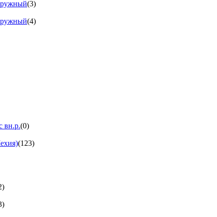
аружный
(3)
аружный
(4)
 вн.р.
(0)
ехия)
(123)
2)
3)