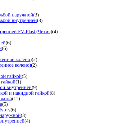
езьбой наружной
(3)
зьбой внутренней
(3)
тренней FV-Plast (Чехия)
(4)
ней
(6)
й
(6)
тенное колено)
(2)
тенное колено)
(2)
ной гайкой
(5)
 гайкой
(1)
бой внутренней
(9)
вкой и накидной гайкой
(8)
ружной
(11)
а
(5)
бурту
(6)
 наружной
(3)
 внутренней
(4)