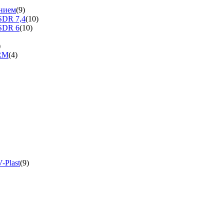
нием
(9)
SDR 7,4
(10)
SDR 6
(10)
)
ERM
(4)
-Plast
(9)