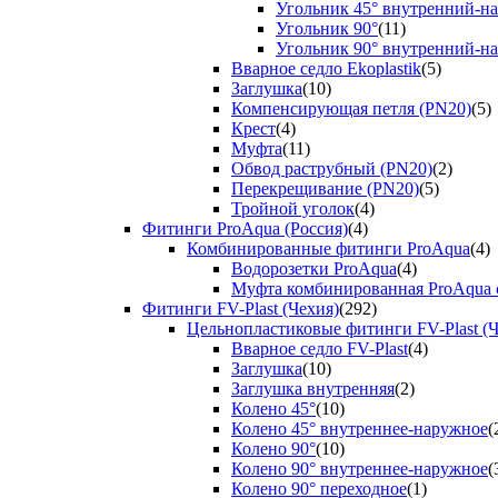
Угольник 45° внутренний-н
Угольник 90°
(11)
Угольник 90° внутренний-н
Вварное седло Ekoplastik
(5)
Заглушка
(10)
Компенсирующая петля (PN20)
(5)
Крест
(4)
Муфта
(11)
Обвод раструбный (PN20)
(2)
Перекрещивание (PN20)
(5)
Тройной уголок
(4)
Фитинги ProAqua (Россия)
(4)
Комбинированные фитинги ProAqua
(4)
Водорозетки ProAqua
(4)
Муфта комбинированная ProAqua с
Фитинги FV-Plast (Чехия)
(292)
Цельнопластиковые фитинги FV-Plast (Ч
Вварное седло FV-Plast
(4)
Заглушка
(10)
Заглушка внутренняя
(2)
Колено 45°
(10)
Колено 45° внутреннее-наружное
(
Колено 90°
(10)
Колено 90° внутреннее-наружное
(
Колено 90° переходное
(1)