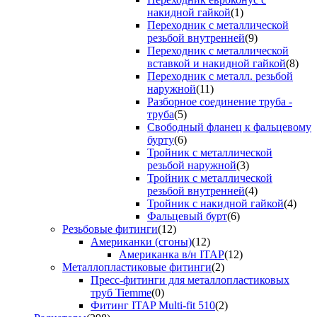
накидной гайкой
(1)
Переходник с металлической
резьбой внутренней
(9)
Переходник с металлической
вставкой и накидной гайкой
(8)
Переходник с металл. резьбой
наружной
(11)
Разборное соединение труба -
труба
(5)
Свободный фланец к фальцевому
бурту
(6)
Тройник с металлической
резьбой наружной
(3)
Тройник с металлической
резьбой внутренней
(4)
Тройник с накидной гайкой
(4)
Фальцевый бурт
(6)
Резьбовые фитинги
(12)
Американки (сгоны)
(12)
Американка в/н ITAP
(12)
Металлопластиковые фитинги
(2)
Пресс-фитинги для металлопластиковых
труб Tiemme
(0)
Фитинг ITAP Multi-fit 510
(2)