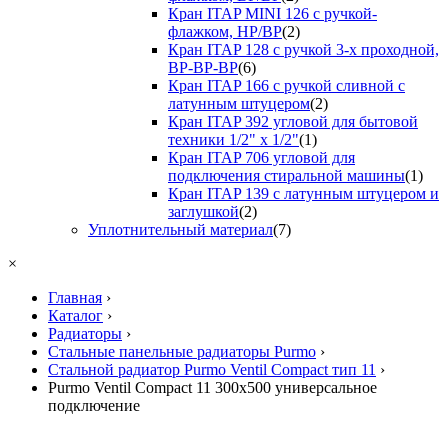
Кран ITAP MINI 126 с ручкой-
флажком, НР/ВР
(2)
Кран ITAP 128 с ручкой 3-х проходной,
ВР-ВР-ВР
(6)
Кран ITAP 166 с ручкой сливной с
латунным штуцером
(2)
Кран ITAP 392 угловой для бытовой
техники 1/2" х 1/2"
(1)
Кран ITAP 706 угловой для
подключения стиральной машины
(1)
Кран ITAP 139 с латунным штуцером и
заглушкой
(2)
Уплотнительный материал
(7)
×
Главная
›
Каталог
›
Радиаторы
›
Стальные панельные радиаторы Purmo
›
Стальной радиатор Purmo Ventil Compact тип 11
›
Purmo Ventil Compact 11 300х500 универсальное
подключение