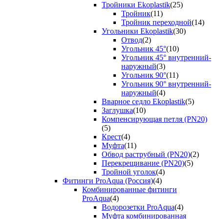
Тройники Ekoplastik
(25)
Тройник
(11)
Тройник переходной
(14)
Угольники Ekoplastik
(30)
Отвод
(2)
Угольник 45°
(10)
Угольник 45° внутренний-
наружный
(3)
Угольник 90°
(11)
Угольник 90° внутренний-
наружный
(4)
Вварное седло Ekoplastik
(5)
Заглушка
(10)
Компенсирующая петля (PN20)
(5)
Крест
(4)
Муфта
(11)
Обвод раструбный (PN20)
(2)
Перекрещивание (PN20)
(5)
Тройной уголок
(4)
Фитинги ProAqua (Россия)
(4)
Комбинированные фитинги
ProAqua
(4)
Водорозетки ProAqua
(4)
Муфта комбинированная