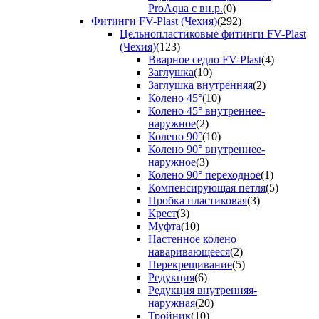
ProAqua с вн.р.
(0)
Фитинги FV-Plast (Чехия)
(292)
Цельнопластиковые фитинги FV-Plast
(Чехия)
(123)
Вварное седло FV-Plast
(4)
Заглушка
(10)
Заглушка внутренняя
(2)
Колено 45°
(10)
Колено 45° внутреннее-
наружное
(2)
Колено 90°
(10)
Колено 90° внутреннее-
наружное
(3)
Колено 90° переходное
(1)
Компенсирующая петля
(5)
Пробка пластиковая
(3)
Крест
(3)
Муфта
(10)
Настенное колено
наваривающееся
(2)
Перекрещивание
(5)
Редукция
(6)
Редукция внутренняя-
наружная
(20)
Тройник
(10)