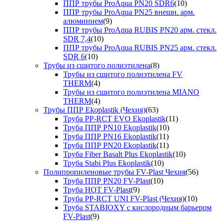
ППР трубы ProAqua PN20 SDR6
(10)
ППР трубы ProAqua PN25 внешн. арм.
алюминием
(9)
ППР трубы ProAqua RUBIS PN20 арм. стекл.
SDR 7,4
(10)
ППР трубы ProAqua RUBIS PN25 арм. стекл.
SDR 6
(10)
Трубы из сшитого полиэтилена
(8)
Трубы из сшитого полиэтилена FV
THERM
(4)
Трубы из сшитого полиэтилена MIANO
THERM
(4)
Трубы ППР Ekoplastik (Чехия)
(63)
Труба PP-RCT EVO Ekoplastik
(11)
Труба ППР PN10 Ekoplastik
(10)
Труба ППР PN16 Ekoplastik
(11)
Труба ППР PN20 Ekoplastik
(11)
Труба Fiber Basalt Plus Ekoplastik
(10)
Труба Stabi Plus Ekoplastik
(10)
Полипропиленовые трубы FV-Plast Чехия
(56)
Труба ППР PN20 FV-Plast
(10)
Труба HOT FV-Plast
(9)
Труба PP-RCT UNI FV-Plast (Чехия)
(10)
Труба STABIOXY с кислородным барьером
FV-Plast
(9)