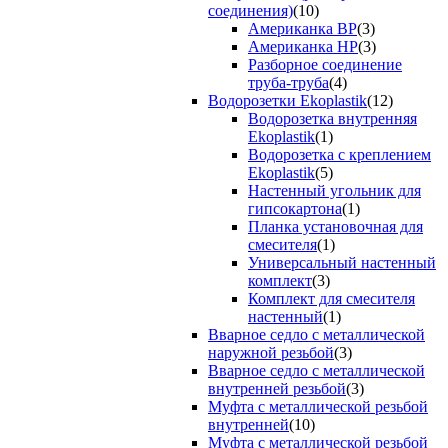
соединения)
(10)
Американка ВР
(3)
Американка НР
(3)
Разборное соединение
труба-труба
(4)
Водорозетки Ekoplastik
(12)
Водорозетка внутренняя
Ekoplastik
(1)
Водорозетка с креплением
Ekoplastik
(5)
Настенный угольник для
гипсокартона
(1)
Планка установочная для
смесителя
(1)
Универсальный настенный
комплект
(3)
Комплект для смесителя
настенный
(1)
Вварное седло с металлической
наружной резьбой
(3)
Вварное седло с металлической
внутренней резьбой
(3)
Муфта с металлической резьбой
внутренней
(10)
Муфта с металлической резьбой