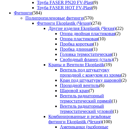
Труба FASER PN20 FV-Plast
(9)
Труба FASER HOT FV-Plast
(9)
Фитинги
(584)
Полипропиленовые фитинги
(570)
Фитинги Ekoplastik (Чехия)
(274)
Другие изделия Ekoplastik (Чехия)
(22)
Опора двойная пластиковая
(2)
Опора пластиковая
(10)
Пробка короткая
(1)
Пробка длинная
(1)
Головка термостатическая
(1)
Свободный фланец (сталь)
(7)
Краны и Вентили Ekoplastik
(19)
Вентиль под штукатурку
проходной с кожухом из хрома
(2)
Кран под штукатурку шаровой
(2)
Проходной вентиль
(6)
Шаровой кран
(7)
Вентиль радиаторный
термостатический прямой
(1)
Вентиль радиаторный
термостатический угловой
(1)
Комбинированные и резьбовые
фитинги Ekoplastik (Чехия)
(100)
Американки (разборные