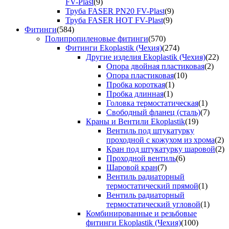
FV-Plast
(9)
Труба FASER PN20 FV-Plast
(9)
Труба FASER HOT FV-Plast
(9)
Фитинги
(584)
Полипропиленовые фитинги
(570)
Фитинги Ekoplastik (Чехия)
(274)
Другие изделия Ekoplastik (Чехия)
(22)
Опора двойная пластиковая
(2)
Опора пластиковая
(10)
Пробка короткая
(1)
Пробка длинная
(1)
Головка термостатическая
(1)
Свободный фланец (сталь)
(7)
Краны и Вентили Ekoplastik
(19)
Вентиль под штукатурку
проходной с кожухом из хрома
(2)
Кран под штукатурку шаровой
(2)
Проходной вентиль
(6)
Шаровой кран
(7)
Вентиль радиаторный
термостатический прямой
(1)
Вентиль радиаторный
термостатический угловой
(1)
Комбинированные и резьбовые
фитинги Ekoplastik (Чехия)
(100)