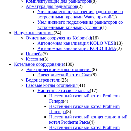
Комплектующие для радиаторов
(8)
Арматура для радиаторов
(2)
Узел нижнего подключения радиаторов со
встроенными кранами Watts, прямой
(1)
Узел нижнего подключения радиаторов со
встроенными кранами, угловой
(1)
Наружные системы
(24)
Очистные сооружения Kolomaki
(16)
Автономная канализация KOLO VESI
(13)
Автономная канализация KOLO ILMA
(2)
Погреба
(5)
Кессоны
(3)
Котельное оборудование
(130)
Электрические котлы отопления
(8)
Электрический котел Скат
(8)
Водонагреватели
(25)
Газовые котлы отопления
(41)
Настенные газовые котлы
(17)
Настенный газовый котел Protherm
Гепард
(4)
Настенный газовый котел Protherm
Пантера
(8)
Настенный газовый конденсационный
котел Protherm Рысь
(4)
Настенный газовый котел Protherm