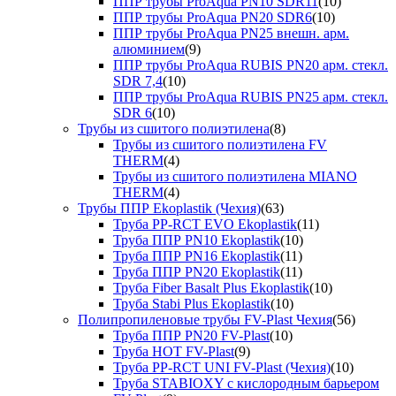
ППР трубы ProAqua PN10 SDR11
(10)
ППР трубы ProAqua PN20 SDR6
(10)
ППР трубы ProAqua PN25 внешн. арм.
алюминием
(9)
ППР трубы ProAqua RUBIS PN20 арм. стекл.
SDR 7,4
(10)
ППР трубы ProAqua RUBIS PN25 арм. стекл.
SDR 6
(10)
Трубы из сшитого полиэтилена
(8)
Трубы из сшитого полиэтилена FV
THERM
(4)
Трубы из сшитого полиэтилена MIANO
THERM
(4)
Трубы ППР Ekoplastik (Чехия)
(63)
Труба PP-RCT EVO Ekoplastik
(11)
Труба ППР PN10 Ekoplastik
(10)
Труба ППР PN16 Ekoplastik
(11)
Труба ППР PN20 Ekoplastik
(11)
Труба Fiber Basalt Plus Ekoplastik
(10)
Труба Stabi Plus Ekoplastik
(10)
Полипропиленовые трубы FV-Plast Чехия
(56)
Труба ППР PN20 FV-Plast
(10)
Труба HOT FV-Plast
(9)
Труба PP-RCT UNI FV-Plast (Чехия)
(10)
Труба STABIOXY с кислородным барьером