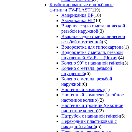
Комбинированные и резьбовые
фитинги FV-PLAST
(119)
Американка ВР
(10)
Американка НР
(10)
Вварное седло с металлической
резьбой наружной
(3)
Вварное седло с металлической
резьбой внутренней
(3)
Водорозетка для гипсокартона
(1)
Водорозетка с металл. резьбой
внутренней FV-Plast (Чехия)
(4)
Колено 90° с накидной гайкой
(3)
Колено с металл. резьбой
внутренней
(6)
Колено с металл. резьбой
наружной
(6)
Настенный комплект
(1)
Настенный комплект (двойное
настенное колено)
(2)
Настенный тройник (сквозное
настенное колено)
(2)
Патрубок с накидной гайкой
(6)
Переходник пластиковый с
накидной гайкой
(5)
Переходник евроконус с