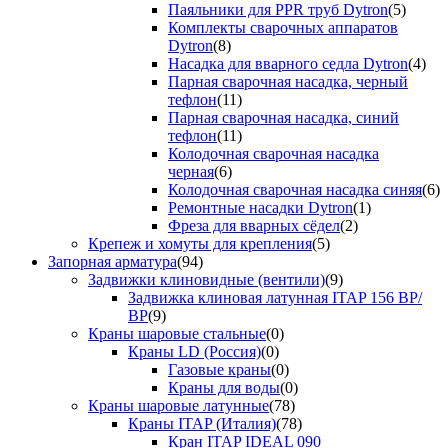
Паяльники для PPR труб Dytron
(5)
Комплекты сварочных аппаратов
Dytron
(8)
Насадка для вварного седла Dytron
(4)
Парная сварочная насадка, черный
тефлон
(11)
Парная сварочная насадка, синий
тефлон
(11)
Колодочная сварочная насадка
черная
(6)
Колодочная сварочная насадка синяя
(6)
Ремонтные насадки Dytron
(1)
Фреза для вварных сёдел
(2)
Крепеж и хомуты для крепления
(5)
Запорная арматура
(94)
Задвижки клиновидные (вентили)
(9)
Задвижка клиновая латунная ITAP 156 ВР/
ВР
(9)
Краны шаровые стальные
(0)
Краны LD (Россия)
(0)
Газовые краны
(0)
Краны для воды
(0)
Краны шаровые латунные
(78)
Краны ITAP (Италия)
(78)
Кран ITAP IDEAL 090