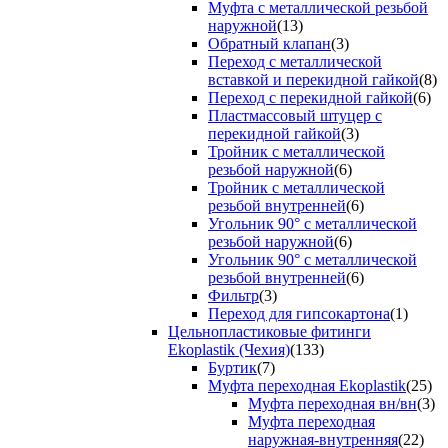
Муфта с металлической резьбой
наружной
(13)
Обратный клапан
(3)
Переход с металлической
вставкой и перекидной гайкой
(8)
Переход с перекидной гайкой
(6)
Пластмассовый штуцер с
перекидной гайкой
(3)
Тройник с металлической
резьбой наружной
(6)
Тройник с металлической
резьбой внутренней
(6)
Угольник 90° с металлической
резьбой наружной
(6)
Угольник 90° с металлической
резьбой внутренней
(6)
Фильтр
(3)
Переход для гипсокартона
(1)
Цельнопластиковые фитинги
Ekoplastik (Чехия)
(133)
Буртик
(7)
Муфта переходная Ekoplastik
(25)
Муфта переходная вн/вн
(3)
Муфта переходная
наружная-внутренняя
(22)