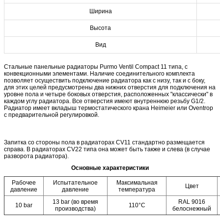
Ширина
Высота
Вид
Стальные панельные радиаторы Purmo Ventil Compact 11 типа, с
конвекционными элементами. Наличие соединительного комплекта
позволяет осуществить подключение радиатора как с низу, так и с боку,
для этих целей предусмотрены два нижних отверстия для подключения на
уровне пола и четыре боковых отверстия, расположенных "классически" в
каждом углу радиатора. Все отверстия имеют внутреннюю резьбу G1/2.
Радиатор имеет вкладыш термостатического крана Heimeier или Oventrop
с предварительной регулировкой.
Запитка со стороны пола в радиаторах CV11 стандартно размещается
справа. В радиаторах CV22 типа она может быть также и слева (в случае
разворота радиатора).
Основные характеристики
Рабочее
Испытательное
Максимальная
Цвет
давление
давление
температура
13 bar (во время
RAL 9016
10 bar
110°C
производства)
белоснежный