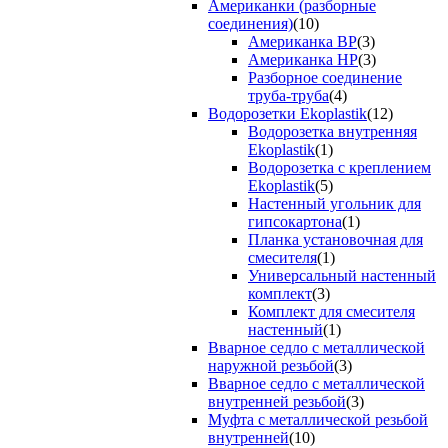
Американки (разборные
соединения)
(10)
Американка ВР
(3)
Американка НР
(3)
Разборное соединение
труба-труба
(4)
Водорозетки Ekoplastik
(12)
Водорозетка внутренняя
Ekoplastik
(1)
Водорозетка с креплением
Ekoplastik
(5)
Настенный угольник для
гипсокартона
(1)
Планка установочная для
смесителя
(1)
Универсальный настенный
комплект
(3)
Комплект для смесителя
настенный
(1)
Вварное седло с металлической
наружной резьбой
(3)
Вварное седло с металлической
внутренней резьбой
(3)
Муфта с металлической резьбой
внутренней
(10)