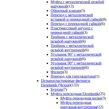
Муфта с металлической резьбой
наружной
(13)
Обратный клапан
(3)
Переход с металлической
вставкой и перекидной гайкой
(8)
Переход с перекидной гайкой
(6)
Пластмассовый штуцер с
перекидной гайкой
(3)
Тройник с металлической
резьбой наружной
(6)
Тройник с металлической
резьбой внутренней
(6)
Угольник 90° с металлической
резьбой наружной
(6)
Угольник 90° с металлической
резьбой внутренней
(6)
Фильтр
(3)
Переход для гипсокартона
(1)
Цельнопластиковые фитинги
Ekoplastik (Чехия)
(133)
Буртик
(7)
Муфта переходная Ekoplastik
(25)
Муфта переходная вн/вн
(3)
Муфта переходная
наружная-внутренняя
(22)