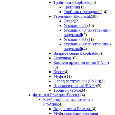
Тройники Ekoplastik
(25)
Тройник
(11)
Тройник переходной
(14)
Угольники Ekoplastik
(30)
Отвод
(2)
Угольник 45°
(10)
Угольник 45° внутренний-
наружный
(3)
Угольник 90°
(11)
Угольник 90° внутренний-
наружный
(4)
Вварное седло Ekoplastik
(5)
Заглушка
(10)
Компенсирующая петля (PN20)
(5)
Крест
(4)
Муфта
(11)
Обвод раструбный (PN20)
(2)
Перекрещивание (PN20)
(5)
Тройной уголок
(4)
Фитинги ProAqua (Россия)
(4)
Комбинированные фитинги
ProAqua
(4)
Водорозетки ProAqua
(4)
Муфта комбинированная