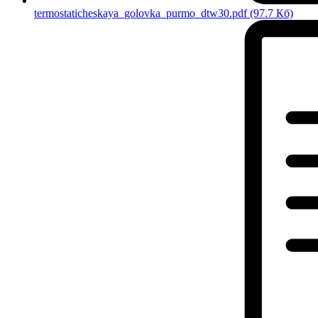
termostaticheskaya_golovka_purmo_dtw30.pdf
(97.7 Кб)