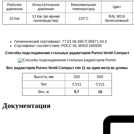
Рабочее
Испытательное
Максимальная
Цвет
давление
давление
температура
13 bar (во время
RAL 9016
10 bar
110°C
производства)
белоснежный
Гигиенический сертификат: 77.01.06.490.П.08971.04.3
Сертификат соответствия: POCC NL.MX03.H00695
Способы подсоединения стальных радиаторов Purmo Ventil Compact
Вес радиаторов Purmo Ventil Compact тип 11 на один метр их длины
Высота, мм
300
500
Тип
CV11
CV11
Вес, кг
9.7
16
Документация