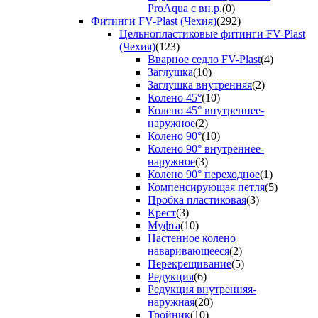
ProAqua с вн.р.
(0)
Фитинги FV-Plast (Чехия)
(292)
Цельнопластиковые фитинги FV-Plast
(Чехия)
(123)
Вварное седло FV-Plast
(4)
Заглушка
(10)
Заглушка внутренняя
(2)
Колено 45°
(10)
Колено 45° внутреннее-
наружное
(2)
Колено 90°
(10)
Колено 90° внутреннее-
наружное
(3)
Колено 90° переходное
(1)
Компенсирующая петля
(5)
Пробка пластиковая
(3)
Крест
(3)
Муфта
(10)
Настенное колено
наваривающееся
(2)
Перекрещивание
(5)
Редукция
(6)
Редукция внутренняя-
наружная
(20)
Тройник
(10)