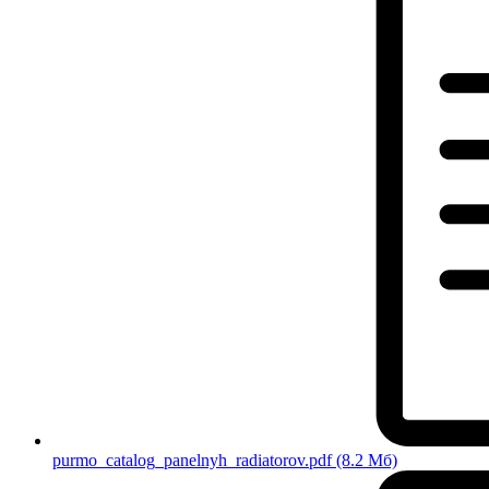
purmo_catalog_panelnyh_radiatorov.pdf
(8.2 Мб)