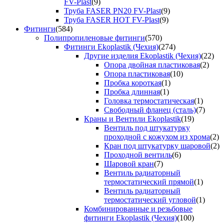
FV-Plast
(9)
Труба FASER PN20 FV-Plast
(9)
Труба FASER HOT FV-Plast
(9)
Фитинги
(584)
Полипропиленовые фитинги
(570)
Фитинги Ekoplastik (Чехия)
(274)
Другие изделия Ekoplastik (Чехия)
(22)
Опора двойная пластиковая
(2)
Опора пластиковая
(10)
Пробка короткая
(1)
Пробка длинная
(1)
Головка термостатическая
(1)
Свободный фланец (сталь)
(7)
Краны и Вентили Ekoplastik
(19)
Вентиль под штукатурку
проходной с кожухом из хрома
(2)
Кран под штукатурку шаровой
(2)
Проходной вентиль
(6)
Шаровой кран
(7)
Вентиль радиаторный
термостатический прямой
(1)
Вентиль радиаторный
термостатический угловой
(1)
Комбинированные и резьбовые
фитинги Ekoplastik (Чехия)
(100)