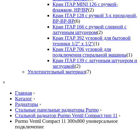
Кран ITAP MINI 126 с ручкой-
флажком, НР/ВР
(2)
Кран ITAP 128 с ручкой 3-х проходной,
ВР-ВР-ВР
(6)
Кран ITAP 166 с ручкой сливной с
латунным штуцером
(2)
Кран ITAP 392 угловой для бытовой
техники 1/2" х 1/2"
(1)
Кран ITAP 706 угловой для
подключения стиральной машины
(1)
Кран ITAP 139 с латунным штуцером и
заглушкой
(2)
Уплотнительный материал
(7)
×
Главная
›
Каталог
›
Радиаторы
›
Стальные панельные радиаторы Purmo
›
Стальной радиатор Purmo Ventil Compact тип 11
›
Purmo Ventil Compact 11 300х800 универсальное
подключение