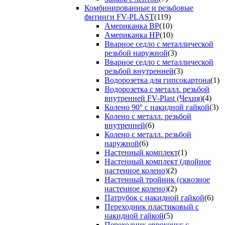
Комбинированные и резьбовые
фитинги FV-PLAST
(119)
Американка ВР
(10)
Американка НР
(10)
Вварное седло с металлической
резьбой наружной
(3)
Вварное седло с металлической
резьбой внутренней
(3)
Водорозетка для гипсокартона
(1)
Водорозетка с металл. резьбой
внутренней FV-Plast (Чехия)
(4)
Колено 90° с накидной гайкой
(3)
Колено с металл. резьбой
внутренней
(6)
Колено с металл. резьбой
наружной
(6)
Настенный комплект
(1)
Настенный комплект (двойное
настенное колено)
(2)
Настенный тройник (сквозное
настенное колено)
(2)
Патрубок с накидной гайкой
(6)
Переходник пластиковый с
накидной гайкой
(5)
Переходник евроконус с