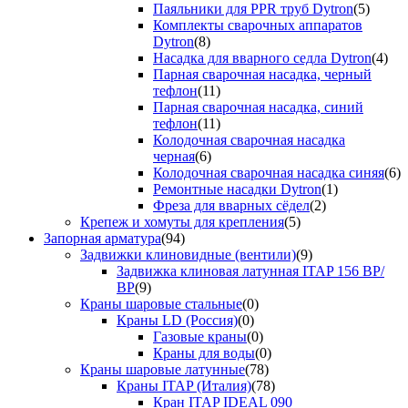
Паяльники для PPR труб Dytron
(5)
Комплекты сварочных аппаратов
Dytron
(8)
Насадка для вварного седла Dytron
(4)
Парная сварочная насадка, черный
тефлон
(11)
Парная сварочная насадка, синий
тефлон
(11)
Колодочная сварочная насадка
черная
(6)
Колодочная сварочная насадка синяя
(6)
Ремонтные насадки Dytron
(1)
Фреза для вварных сёдел
(2)
Крепеж и хомуты для крепления
(5)
Запорная арматура
(94)
Задвижки клиновидные (вентили)
(9)
Задвижка клиновая латунная ITAP 156 ВР/
ВР
(9)
Краны шаровые стальные
(0)
Краны LD (Россия)
(0)
Газовые краны
(0)
Краны для воды
(0)
Краны шаровые латунные
(78)
Краны ITAP (Италия)
(78)
Кран ITAP IDEAL 090