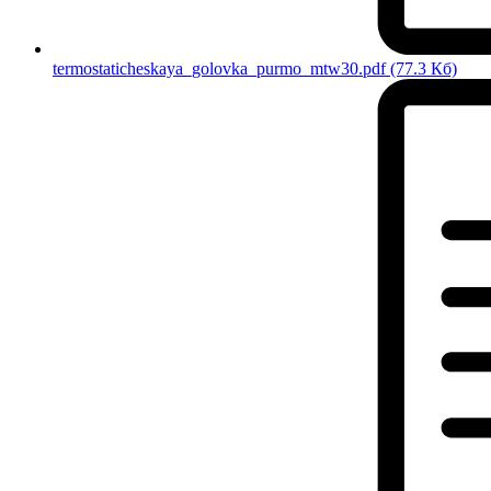
termostaticheskaya_golovka_purmo_mtw30.pdf
(77.3 Кб)