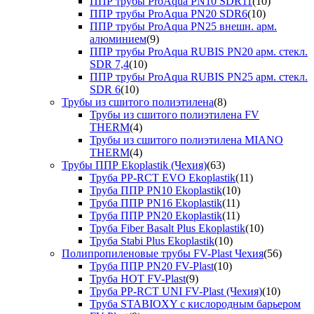
ППР трубы ProAqua PN10 SDR11
(10)
ППР трубы ProAqua PN20 SDR6
(10)
ППР трубы ProAqua PN25 внешн. арм.
алюминием
(9)
ППР трубы ProAqua RUBIS PN20 арм. стекл.
SDR 7,4
(10)
ППР трубы ProAqua RUBIS PN25 арм. стекл.
SDR 6
(10)
Трубы из сшитого полиэтилена
(8)
Трубы из сшитого полиэтилена FV
THERM
(4)
Трубы из сшитого полиэтилена MIANO
THERM
(4)
Трубы ППР Ekoplastik (Чехия)
(63)
Труба PP-RCT EVO Ekoplastik
(11)
Труба ППР PN10 Ekoplastik
(10)
Труба ППР PN16 Ekoplastik
(11)
Труба ППР PN20 Ekoplastik
(11)
Труба Fiber Basalt Plus Ekoplastik
(10)
Труба Stabi Plus Ekoplastik
(10)
Полипропиленовые трубы FV-Plast Чехия
(56)
Труба ППР PN20 FV-Plast
(10)
Труба HOT FV-Plast
(9)
Труба PP-RCT UNI FV-Plast (Чехия)
(10)
Труба STABIOXY с кислородным барьером