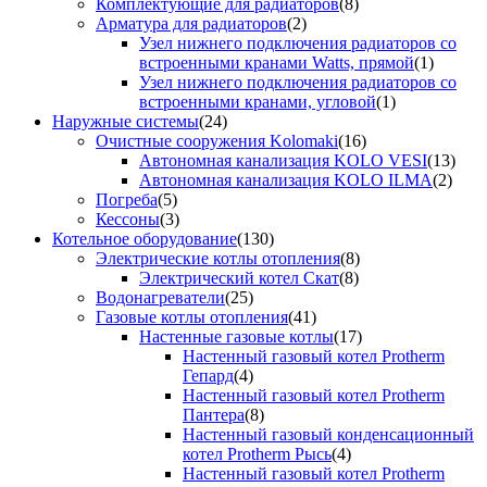
Комплектующие для радиаторов
(8)
Арматура для радиаторов
(2)
Узел нижнего подключения радиаторов со
встроенными кранами Watts, прямой
(1)
Узел нижнего подключения радиаторов со
встроенными кранами, угловой
(1)
Наружные системы
(24)
Очистные сооружения Kolomaki
(16)
Автономная канализация KOLO VESI
(13)
Автономная канализация KOLO ILMA
(2)
Погреба
(5)
Кессоны
(3)
Котельное оборудование
(130)
Электрические котлы отопления
(8)
Электрический котел Скат
(8)
Водонагреватели
(25)
Газовые котлы отопления
(41)
Настенные газовые котлы
(17)
Настенный газовый котел Protherm
Гепард
(4)
Настенный газовый котел Protherm
Пантера
(8)
Настенный газовый конденсационный
котел Protherm Рысь
(4)
Настенный газовый котел Protherm