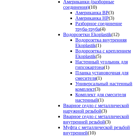
Американки (разборные
соединения)
(10)
Американка ВР
(3)
Американка НР
(3)
Разборное соединение
труба-труба
(4)
Водорозетки Ekoplastik
(12)
Водорозетка внутренняя
Ekoplastik
(1)
Водорозетка с креплением
Ekoplastik
(5)
Настенный угольник для
гипсокартона
(1)
Планка установочная для
смесителя
(1)
Универсальный настенный
комплект
(3)
Комплект для смесителя
настенный
(1)
Вварное седло с металлической
наружной резьбой
(3)
Вварное седло с металлической
внутренней резьбой
(3)
Муфта с металлической резьбой
внутренней
(10)