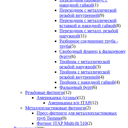
накидной гайкой
(1)
Переходник с металлической
резьбой внутренней
(9)
Переходник с металлической
вставкой и накидной гайкой
(8)
Переходник с металл. резьбой
наружной
(11)
Разборное соединение труба -
труба
(5)
Свободный фланец к фальцевому
бурту
(6)
Тройник с металлической
резьбой наружной
(3)
Тройник с металлической
резьбой внутренней
(4)
Тройник с накидной гайкой
(4)
Фальцевый бурт
(6)
Резьбовые фитинги
(12)
Американки (сгоны)
(12)
Американка в/н ITAP
(12)
Металлопластиковые фитинги
(2)
Пресс-фитинги для металлопластиковых
труб Tiemme
(0)
Фитинг ITAP Multi-fit 510
(2)