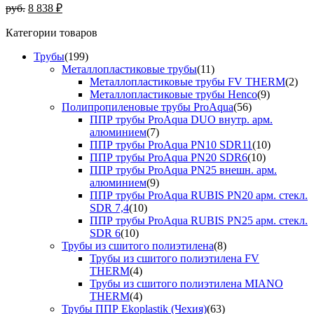
руб.
8 838 ₽
Категории товаров
Трубы
(199)
Металлопластиковые трубы
(11)
Металлопластиковые трубы FV THERM
(2)
Металлопластиковые трубы Henco
(9)
Полипропиленовые трубы ProAqua
(56)
ППР трубы ProAqua DUO внутр. арм.
алюминием
(7)
ППР трубы ProAqua PN10 SDR11
(10)
ППР трубы ProAqua PN20 SDR6
(10)
ППР трубы ProAqua PN25 внешн. арм.
алюминием
(9)
ППР трубы ProAqua RUBIS PN20 арм. стекл.
SDR 7,4
(10)
ППР трубы ProAqua RUBIS PN25 арм. стекл.
SDR 6
(10)
Трубы из сшитого полиэтилена
(8)
Трубы из сшитого полиэтилена FV
THERM
(4)
Трубы из сшитого полиэтилена MIANO
THERM
(4)
Трубы ППР Ekoplastik (Чехия)
(63)