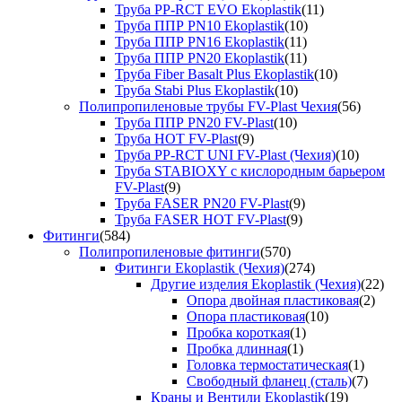
Труба PP-RCT EVO Ekoplastik
(11)
Труба ППР PN10 Ekoplastik
(10)
Труба ППР PN16 Ekoplastik
(11)
Труба ППР PN20 Ekoplastik
(11)
Труба Fiber Basalt Plus Ekoplastik
(10)
Труба Stabi Plus Ekoplastik
(10)
Полипропиленовые трубы FV-Plast Чехия
(56)
Труба ППР PN20 FV-Plast
(10)
Труба HOT FV-Plast
(9)
Труба PP-RCT UNI FV-Plast (Чехия)
(10)
Труба STABIOXY с кислородным барьером
FV-Plast
(9)
Труба FASER PN20 FV-Plast
(9)
Труба FASER HOT FV-Plast
(9)
Фитинги
(584)
Полипропиленовые фитинги
(570)
Фитинги Ekoplastik (Чехия)
(274)
Другие изделия Ekoplastik (Чехия)
(22)
Опора двойная пластиковая
(2)
Опора пластиковая
(10)
Пробка короткая
(1)
Пробка длинная
(1)
Головка термостатическая
(1)
Свободный фланец (сталь)
(7)
Краны и Вентили Ekoplastik
(19)