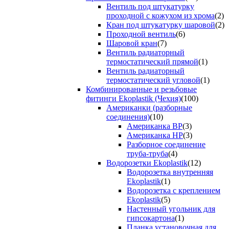
Вентиль под штукатурку
проходной с кожухом из хрома
(2)
Кран под штукатурку шаровой
(2)
Проходной вентиль
(6)
Шаровой кран
(7)
Вентиль радиаторный
термостатический прямой
(1)
Вентиль радиаторный
термостатический угловой
(1)
Комбинированные и резьбовые
фитинги Ekoplastik (Чехия)
(100)
Американки (разборные
соединения)
(10)
Американка ВР
(3)
Американка НР
(3)
Разборное соединение
труба-труба
(4)
Водорозетки Ekoplastik
(12)
Водорозетка внутренняя
Ekoplastik
(1)
Водорозетка с креплением
Ekoplastik
(5)
Настенный угольник для
гипсокартона
(1)
Планка установочная для