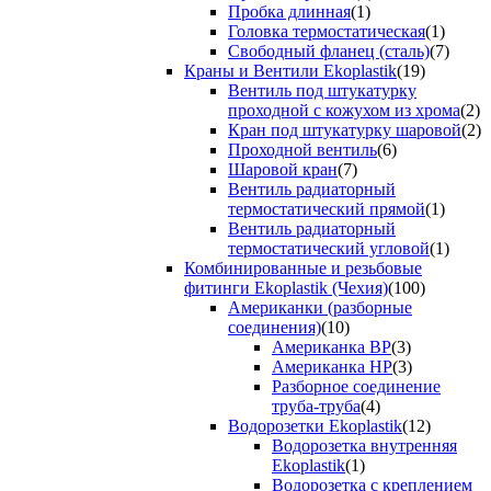
Пробка длинная
(1)
Головка термостатическая
(1)
Свободный фланец (сталь)
(7)
Краны и Вентили Ekoplastik
(19)
Вентиль под штукатурку
проходной с кожухом из хрома
(2)
Кран под штукатурку шаровой
(2)
Проходной вентиль
(6)
Шаровой кран
(7)
Вентиль радиаторный
термостатический прямой
(1)
Вентиль радиаторный
термостатический угловой
(1)
Комбинированные и резьбовые
фитинги Ekoplastik (Чехия)
(100)
Американки (разборные
соединения)
(10)
Американка ВР
(3)
Американка НР
(3)
Разборное соединение
труба-труба
(4)
Водорозетки Ekoplastik
(12)
Водорозетка внутренняя
Ekoplastik
(1)
Водорозетка с креплением