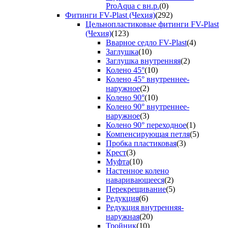
ProAqua с вн.р.
(0)
Фитинги FV-Plast (Чехия)
(292)
Цельнопластиковые фитинги FV-Plast
(Чехия)
(123)
Вварное седло FV-Plast
(4)
Заглушка
(10)
Заглушка внутренняя
(2)
Колено 45°
(10)
Колено 45° внутреннее-
наружное
(2)
Колено 90°
(10)
Колено 90° внутреннее-
наружное
(3)
Колено 90° переходное
(1)
Компенсирующая петля
(5)
Пробка пластиковая
(3)
Крест
(3)
Муфта
(10)
Настенное колено
наваривающееся
(2)
Перекрещивание
(5)
Редукция
(6)
Редукция внутренняя-
наружная
(20)
Тройник
(10)