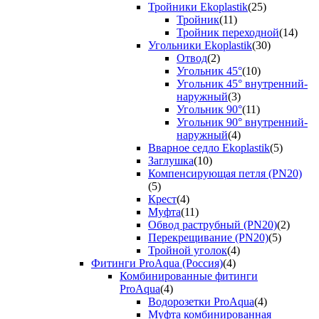
Тройники Ekoplastik
(25)
Тройник
(11)
Тройник переходной
(14)
Угольники Ekoplastik
(30)
Отвод
(2)
Угольник 45°
(10)
Угольник 45° внутренний-
наружный
(3)
Угольник 90°
(11)
Угольник 90° внутренний-
наружный
(4)
Вварное седло Ekoplastik
(5)
Заглушка
(10)
Компенсирующая петля (PN20)
(5)
Крест
(4)
Муфта
(11)
Обвод раструбный (PN20)
(2)
Перекрещивание (PN20)
(5)
Тройной уголок
(4)
Фитинги ProAqua (Россия)
(4)
Комбинированные фитинги
ProAqua
(4)
Водорозетки ProAqua
(4)
Муфта комбинированная