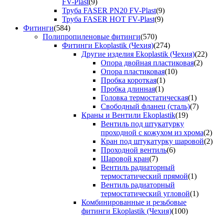
FV-Plast
(9)
Труба FASER PN20 FV-Plast
(9)
Труба FASER HOT FV-Plast
(9)
Фитинги
(584)
Полипропиленовые фитинги
(570)
Фитинги Ekoplastik (Чехия)
(274)
Другие изделия Ekoplastik (Чехия)
(22)
Опора двойная пластиковая
(2)
Опора пластиковая
(10)
Пробка короткая
(1)
Пробка длинная
(1)
Головка термостатическая
(1)
Свободный фланец (сталь)
(7)
Краны и Вентили Ekoplastik
(19)
Вентиль под штукатурку
проходной с кожухом из хрома
(2)
Кран под штукатурку шаровой
(2)
Проходной вентиль
(6)
Шаровой кран
(7)
Вентиль радиаторный
термостатический прямой
(1)
Вентиль радиаторный
термостатический угловой
(1)
Комбинированные и резьбовые
фитинги Ekoplastik (Чехия)
(100)