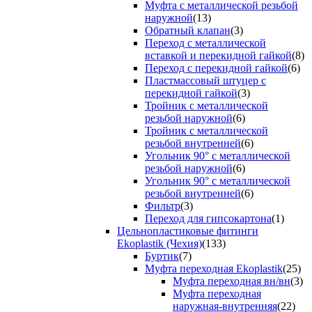
Муфта с металлической резьбой
наружной
(13)
Обратный клапан
(3)
Переход с металлической
вставкой и перекидной гайкой
(8)
Переход с перекидной гайкой
(6)
Пластмассовый штуцер с
перекидной гайкой
(3)
Тройник с металлической
резьбой наружной
(6)
Тройник с металлической
резьбой внутренней
(6)
Угольник 90° с металлической
резьбой наружной
(6)
Угольник 90° с металлической
резьбой внутренней
(6)
Фильтр
(3)
Переход для гипсокартона
(1)
Цельнопластиковые фитинги
Ekoplastik (Чехия)
(133)
Буртик
(7)
Муфта переходная Ekoplastik
(25)
Муфта переходная вн/вн
(3)
Муфта переходная
наружная-внутренняя
(22)