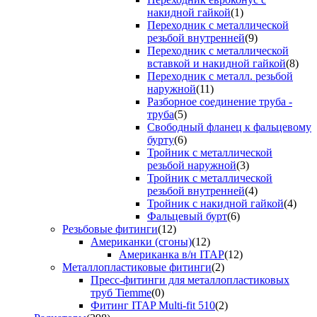
накидной гайкой
(1)
Переходник с металлической
резьбой внутренней
(9)
Переходник с металлической
вставкой и накидной гайкой
(8)
Переходник с металл. резьбой
наружной
(11)
Разборное соединение труба -
труба
(5)
Свободный фланец к фальцевому
бурту
(6)
Тройник с металлической
резьбой наружной
(3)
Тройник с металлической
резьбой внутренней
(4)
Тройник с накидной гайкой
(4)
Фальцевый бурт
(6)
Резьбовые фитинги
(12)
Американки (сгоны)
(12)
Американка в/н ITAP
(12)
Металлопластиковые фитинги
(2)
Пресс-фитинги для металлопластиковых
труб Tiemme
(0)
Фитинг ITAP Multi-fit 510
(2)