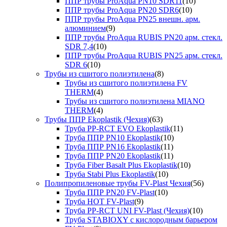
ППР трубы ProAqua PN10 SDR11
(10)
ППР трубы ProAqua PN20 SDR6
(10)
ППР трубы ProAqua PN25 внешн. арм.
алюминием
(9)
ППР трубы ProAqua RUBIS PN20 арм. стекл.
SDR 7,4
(10)
ППР трубы ProAqua RUBIS PN25 арм. стекл.
SDR 6
(10)
Трубы из сшитого полиэтилена
(8)
Трубы из сшитого полиэтилена FV
THERM
(4)
Трубы из сшитого полиэтилена MIANO
THERM
(4)
Трубы ППР Ekoplastik (Чехия)
(63)
Труба PP-RCT EVO Ekoplastik
(11)
Труба ППР PN10 Ekoplastik
(10)
Труба ППР PN16 Ekoplastik
(11)
Труба ППР PN20 Ekoplastik
(11)
Труба Fiber Basalt Plus Ekoplastik
(10)
Труба Stabi Plus Ekoplastik
(10)
Полипропиленовые трубы FV-Plast Чехия
(56)
Труба ППР PN20 FV-Plast
(10)
Труба HOT FV-Plast
(9)
Труба PP-RCT UNI FV-Plast (Чехия)
(10)
Труба STABIOXY с кислородным барьером