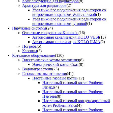
Комплектующие для радиаторов
(8)
Арматура для радиаторов
(2)
Узел нижнего подключения радиаторов со
встроенными кранами Watts, прямой
(1)
Узел нижнего подключения радиаторов со
встроенными кранами, угловой
(1)
Наружные системы
(24)
Очистные сооружения Kolomaki
(16)
Автономная канализация KOLO VESI
(13)
Автономная канализация KOLO ILMA
(2)
Погреба
(5)
Кессоны
(3)
Котельное оборудование
(130)
Электрические котлы отопления
(8)
Электрический котел Скат
(8)
Водонагреватели
(25)
Газовые котлы отопления
(41)
Настенные газовые котлы
(17)
Настенный газовый котел Protherm
Гепард
(4)
Настенный газовый котел Protherm
Пантера
(8)
Настенный газовый конденсационный
котел Protherm Рысь
(4)
Настенный газовый котел Protherm