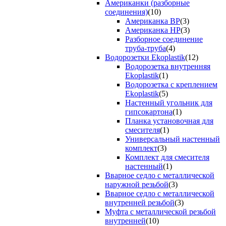
Американки (разборные
соединения)
(10)
Американка ВР
(3)
Американка НР
(3)
Разборное соединение
труба-труба
(4)
Водорозетки Ekoplastik
(12)
Водорозетка внутренняя
Ekoplastik
(1)
Водорозетка с креплением
Ekoplastik
(5)
Настенный угольник для
гипсокартона
(1)
Планка установочная для
смесителя
(1)
Универсальный настенный
комплект
(3)
Комплект для смесителя
настенный
(1)
Вварное седло с металлической
наружной резьбой
(3)
Вварное седло с металлической
внутренней резьбой
(3)
Муфта с металлической резьбой
внутренней
(10)