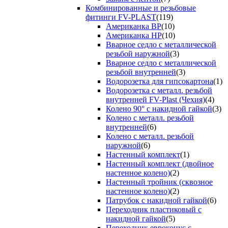
Комбинированные и резьбовые
фитинги FV-PLAST
(119)
Американка ВР
(10)
Американка НР
(10)
Вварное седло с металлической
резьбой наружной
(3)
Вварное седло с металлической
резьбой внутренней
(3)
Водорозетка для гипсокартона
(1)
Водорозетка с металл. резьбой
внутренней FV-Plast (Чехия)
(4)
Колено 90° с накидной гайкой
(3)
Колено с металл. резьбой
внутренней
(6)
Колено с металл. резьбой
наружной
(6)
Настенный комплект
(1)
Настенный комплект (двойное
настенное колено)
(2)
Настенный тройник (сквозное
настенное колено)
(2)
Патрубок с накидной гайкой
(6)
Переходник пластиковый с
накидной гайкой
(5)
Переходник евроконус с