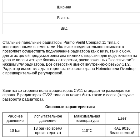
Ширина
Высота
Вид
Стальные панельные радиаторы Purmo Ventil Compact 11 типа, с
конвекционными элементами. Наличие соединительного комплекта
позволяет осуществить подключение радиатора как с низу, так и с боку,
для этих целей предусмотрены два нижних отверстия для подключения на
уровне пола и четыре боковых отверстия, расположенных "классически" в
каждом углу радиатора. Все отверстия имеют внутреннюю резьбу G1/2.
Радиатор имеет вкладыш термостатического крана Heimeier или Oventrop
с предварительной регулировкой.
Запитка со стороны пола в радиаторах CV11 стандартно размещается
справа. В радиаторах CV22 типа она может быть также и слева (в случае
разворота радиатора).
Основные характеристики
Рабочее
Испытательное
Максимальная
Цвет
давление
давление
температура
13 bar (во время
RAL 9016
10 bar
110°C
производства)
белоснежный