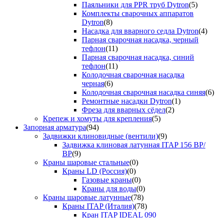
Паяльники для PPR труб Dytron
(5)
Комплекты сварочных аппаратов
Dytron
(8)
Насадка для вварного седла Dytron
(4)
Парная сварочная насадка, черный
тефлон
(11)
Парная сварочная насадка, синий
тефлон
(11)
Колодочная сварочная насадка
черная
(6)
Колодочная сварочная насадка синяя
(6)
Ремонтные насадки Dytron
(1)
Фреза для вварных сёдел
(2)
Крепеж и хомуты для крепления
(5)
Запорная арматура
(94)
Задвижки клиновидные (вентили)
(9)
Задвижка клиновая латунная ITAP 156 ВР/
ВР
(9)
Краны шаровые стальные
(0)
Краны LD (Россия)
(0)
Газовые краны
(0)
Краны для воды
(0)
Краны шаровые латунные
(78)
Краны ITAP (Италия)
(78)
Кран ITAP IDEAL 090