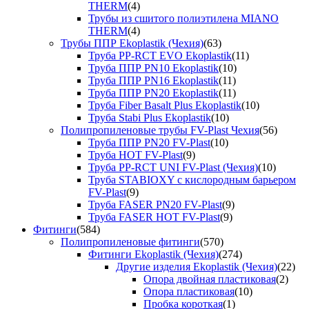
THERM
(4)
Трубы из сшитого полиэтилена MIANO
THERM
(4)
Трубы ППР Ekoplastik (Чехия)
(63)
Труба PP-RCT EVO Ekoplastik
(11)
Труба ППР PN10 Ekoplastik
(10)
Труба ППР PN16 Ekoplastik
(11)
Труба ППР PN20 Ekoplastik
(11)
Труба Fiber Basalt Plus Ekoplastik
(10)
Труба Stabi Plus Ekoplastik
(10)
Полипропиленовые трубы FV-Plast Чехия
(56)
Труба ППР PN20 FV-Plast
(10)
Труба HOT FV-Plast
(9)
Труба PP-RCT UNI FV-Plast (Чехия)
(10)
Труба STABIOXY с кислородным барьером
FV-Plast
(9)
Труба FASER PN20 FV-Plast
(9)
Труба FASER HOT FV-Plast
(9)
Фитинги
(584)
Полипропиленовые фитинги
(570)
Фитинги Ekoplastik (Чехия)
(274)
Другие изделия Ekoplastik (Чехия)
(22)
Опора двойная пластиковая
(2)
Опора пластиковая
(10)
Пробка короткая
(1)