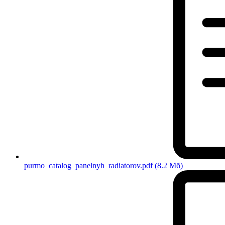
purmo_catalog_panelnyh_radiatorov.pdf
(8.2 Мб)