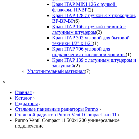
Кран ITAP MINI 126 с ручкой-
флажком, НР/ВР
(2)
Кран ITAP 128 с ручкой 3-х проходной,
ВР-ВР-ВР
(6)
Кран ITAP 166 с ручкой сливной с
латунным штуцером
(2)
Кран ITAP 392 угловой для бытовой
техники 1/2" х 1/2"
(1)
Кран ITAP 706 угловой для
подключения стиральной машины
(1)
Кран ITAP 139 с латунным штуцером и
заглушкой
(2)
Уплотнительный материал
(7)
×
Главная
›
Каталог
›
Радиаторы
›
Стальные панельные радиаторы Purmo
›
Стальной радиатор Purmo Ventil Compact тип 11
›
Purmo Ventil Compact 11 500х1200 универсальное
подключение