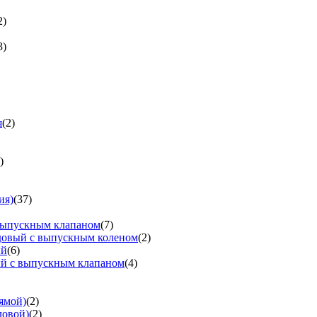
2)
3)
я
(2)
)
ия)
(37)
выпускным клапаном
(7)
довый с выпускным коленом
(2)
ый
(6)
ый с выпускным клапаном
(4)
ямой)
(2)
ловой)
(2)