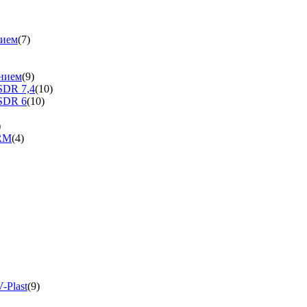
нием
(7)
нием
(9)
SDR 7,4
(10)
SDR 6
(10)
)
ERM
(4)
-Plast
(9)