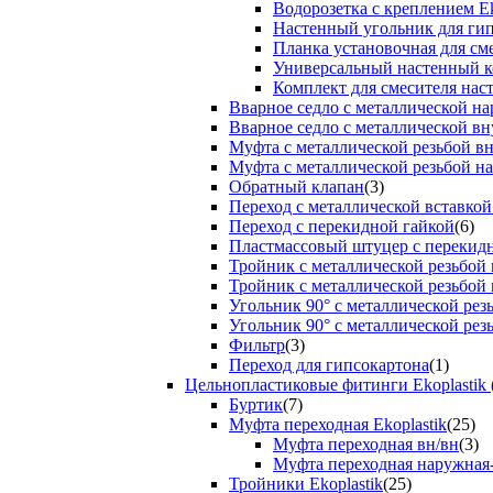
Водорозетка с креплением Ek
Настенный угольник для ги
Планка установочная для см
Универсальный настенный к
Комплект для смесителя нас
Вварное седло с металлической н
Вварное седло с металлической вн
Муфта с металлической резьбой в
Муфта с металлической резьбой н
Обратный клапан
(3)
Переход с металлической вставкой
Переход с перекидной гайкой
(6)
Пластмассовый штуцер с перекид
Тройник с металлической резьбой
Тройник с металлической резьбой
Угольник 90° с металлической ре
Угольник 90° с металлической рез
Фильтр
(3)
Переход для гипсокартона
(1)
Цельнопластиковые фитинги Ekoplastik 
Буртик
(7)
Муфта переходная Ekoplastik
(25)
Муфта переходная вн/вн
(3)
Муфта переходная наружная
Тройники Ekoplastik
(25)