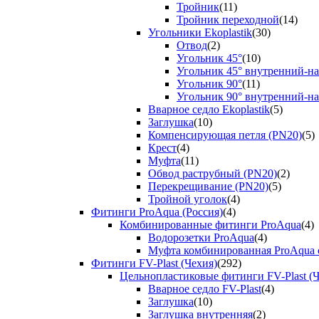
Тройник
(11)
Тройник переходной
(14)
Угольники Ekoplastik
(30)
Отвод
(2)
Угольник 45°
(10)
Угольник 45° внутренний-н
Угольник 90°
(11)
Угольник 90° внутренний-н
Вварное седло Ekoplastik
(5)
Заглушка
(10)
Компенсирующая петля (PN20)
(5)
Крест
(4)
Муфта
(11)
Обвод раструбный (PN20)
(2)
Перекрещивание (PN20)
(5)
Тройной уголок
(4)
Фитинги ProAqua (Россия)
(4)
Комбинированные фитинги ProAqua
(4)
Водорозетки ProAqua
(4)
Муфта комбинированная ProAqua с
Фитинги FV-Plast (Чехия)
(292)
Цельнопластиковые фитинги FV-Plast (Ч
Вварное седло FV-Plast
(4)
Заглушка
(10)
Заглушка внутренняя
(2)