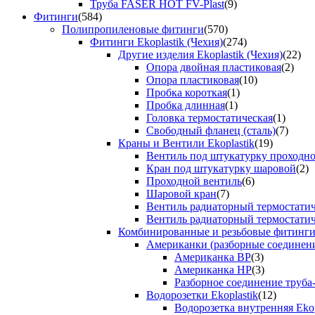
Труба FASER HOT FV-Plast
(9)
Фитинги
(584)
Полипропиленовые фитинги
(570)
Фитинги Ekoplastik (Чехия)
(274)
Другие изделия Ekoplastik (Чехия)
(22)
Опора двойная пластиковая
(2)
Опора пластиковая
(10)
Пробка короткая
(1)
Пробка длинная
(1)
Головка термостатическая
(1)
Свободный фланец (сталь)
(7)
Краны и Вентили Ekoplastik
(19)
Вентиль под штукатурку проходно
Кран под штукатурку шаровой
(2)
Проходной вентиль
(6)
Шаровой кран
(7)
Вентиль радиаторный термостати
Вентиль радиаторный термостати
Комбинированные и резьбовые фитинги E
Американки (разборные соединен
Американка ВР
(3)
Американка НР
(3)
Разборное соединение труба
Водорозетки Ekoplastik
(12)
Водорозетка внутренняя Ekop