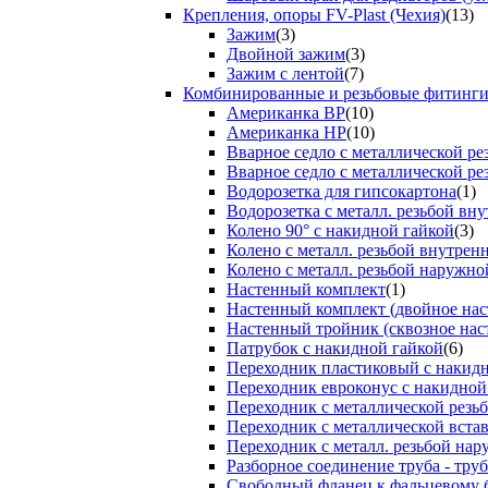
Крепления, опоры FV-Plast (Чехия)
(13)
Зажим
(3)
Двойной зажим
(3)
Зажим с лентой
(7)
Комбинированные и резьбовые фитинг
Американка ВР
(10)
Американка НР
(10)
Вварное седло с металлической р
Вварное седло с металлической ре
Водорозетка для гипсокартона
(1)
Водорозетка с металл. резьбой вну
Колено 90° с накидной гайкой
(3)
Колено с металл. резьбой внутрен
Колено с металл. резьбой наружно
Настенный комплект
(1)
Настенный комплект (двойное нас
Настенный тройник (сквозное нас
Патрубок с накидной гайкой
(6)
Переходник пластиковый с накид
Переходник евроконус с накидной
Переходник с металлической резь
Переходник с металлической вста
Переходник с металл. резьбой на
Разборное соединение труба - труб
Свободный фланец к фальцевому 