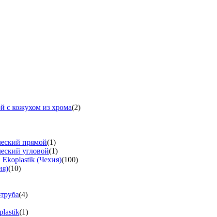
й с кожухом из хрома
(2)
ческий прямой
(1)
ческий угловой
(1)
koplastik (Чехия)
(100)
ия)
(10)
-труба
(4)
lastik
(1)