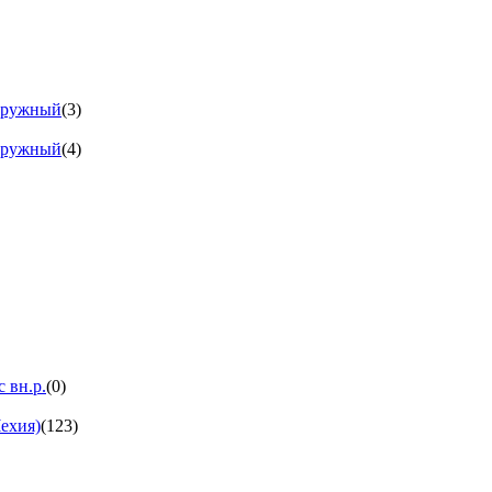
аружный
(3)
аружный
(4)
 вн.р.
(0)
ехия)
(123)