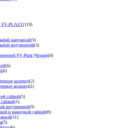
и FV-PLAST
(119)
езьбой наружной
(3)
зьбой внутренней
(3)
тренней FV-Plast (Чехия)
(4)
ней
(6)
й
(6)
тенное колено)
(2)
тенное колено)
(2)
ной гайкой
(5)
 гайкой
(1)
бой внутренней
(9)
вкой и накидной гайкой
(8)
ружной
(11)
а
(5)
бурту
(6)