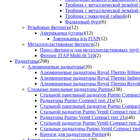
Тройник с металлической резьбой
Тройник с металлической резьбой
Тройник с накидной гайкой
(4)
Фальцевый бурт
(6)
Резьбовые фитинги
(12)
Американки (сгоны)
(12)
Американка в/н ITAP
(12)
Металлопластиковые фитинги
(2)
Пресс-фитинги для металлопластиковых труб
Фитинг ITAP Multi-fit 510
(2)
Радиаторы
(298)
Алюминиевые радиаторы
(20)
Алюминиевые радиаторы Royal Thermo Biline
Алюминиевые радиаторы Royal Thermo Indigo
Алюминиевые радиаторы Royal Thermo Revolu
Стальные панельные радиаторы Purmo
(238)
Стальной панельный радиатор Purmo Compact
Радиаторы Purmo Compact тип 21s
(32)
Стальной панельный радиатор Purmo Compact
Стальной радиатор Purmo Ventil Compact тип 
Радиаторы Purmo Ventil Compact тип 21s
(46)
Стальной радиатор Purmo Ventil Compact тип 
Стальные радиаторы Purmo Ventil Compact тип
Крепеж для радиаторов Purmo
(4)
Биметаллические радиаторы
(30)