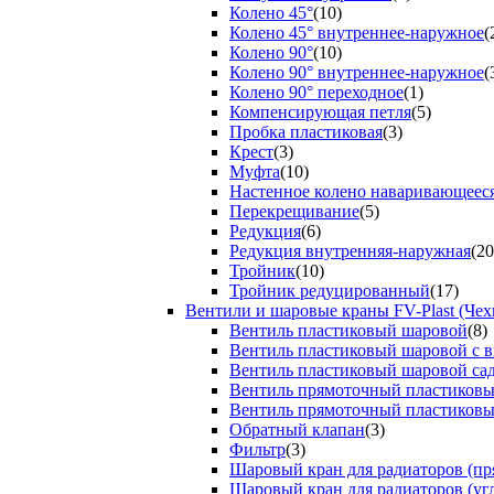
Колено 45°
(10)
Колено 45° внутреннее-наружное
(
Колено 90°
(10)
Колено 90° внутреннее-наружное
(
Колено 90° переходное
(1)
Компенсирующая петля
(5)
Пробка пластиковая
(3)
Крест
(3)
Муфта
(10)
Настенное колено наваривающеес
Перекрещивание
(5)
Редукция
(6)
Редукция внутренняя-наружная
(20
Тройник
(10)
Тройник редуцированный
(17)
Вентили и шаровые краны FV-Plast (Чех
Вентиль пластиковый шаровой
(8)
Вентиль пластиковый шаровой с 
Вентиль пластиковый шаровой са
Вентиль прямоточный пластиков
Вентиль прямоточный пластиков
Обратный клапан
(3)
Фильтр
(3)
Шаровый кран для радиаторов (пр
Шаровый кран для радиаторов (уг