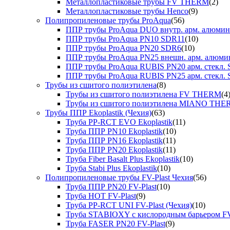
Металлопластиковые трубы FV THERM
(2)
Металлопластиковые трубы Henco
(9)
Полипропиленовые трубы ProAqua
(56)
ППР трубы ProAqua DUO внутр. арм. алюми
ППР трубы ProAqua PN10 SDR11
(10)
ППР трубы ProAqua PN20 SDR6
(10)
ППР трубы ProAqua PN25 внешн. арм. алюми
ППР трубы ProAqua RUBIS PN20 арм. стекл. 
ППР трубы ProAqua RUBIS PN25 арм. стекл. 
Трубы из сшитого полиэтилена
(8)
Трубы из сшитого полиэтилена FV THERM
(4
Трубы из сшитого полиэтилена MIANO TH
Трубы ППР Ekoplastik (Чехия)
(63)
Труба PP-RCT EVO Ekoplastik
(11)
Труба ППР PN10 Ekoplastik
(10)
Труба ППР PN16 Ekoplastik
(11)
Труба ППР PN20 Ekoplastik
(11)
Труба Fiber Basalt Plus Ekoplastik
(10)
Труба Stabi Plus Ekoplastik
(10)
Полипропиленовые трубы FV-Plast Чехия
(56)
Труба ППР PN20 FV-Plast
(10)
Труба HOT FV-Plast
(9)
Труба PP-RCT UNI FV-Plast (Чехия)
(10)
Труба STABIOXY с кислородным барьером FV
Труба FASER PN20 FV-Plast
(9)