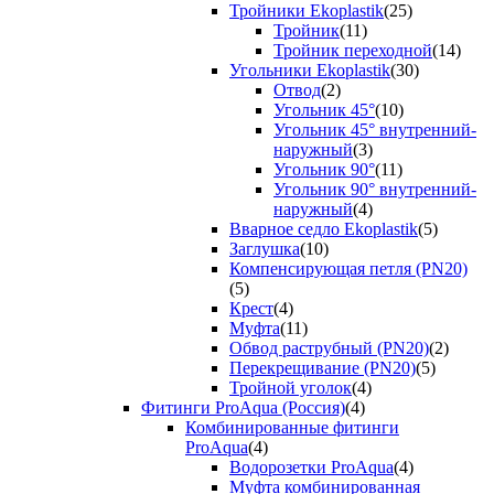
Тройники Ekoplastik
(25)
Тройник
(11)
Тройник переходной
(14)
Угольники Ekoplastik
(30)
Отвод
(2)
Угольник 45°
(10)
Угольник 45° внутренний-
наружный
(3)
Угольник 90°
(11)
Угольник 90° внутренний-
наружный
(4)
Вварное седло Ekoplastik
(5)
Заглушка
(10)
Компенсирующая петля (PN20)
(5)
Крест
(4)
Муфта
(11)
Обвод раструбный (PN20)
(2)
Перекрещивание (PN20)
(5)
Тройной уголок
(4)
Фитинги ProAqua (Россия)
(4)
Комбинированные фитинги
ProAqua
(4)
Водорозетки ProAqua
(4)
Муфта комбинированная