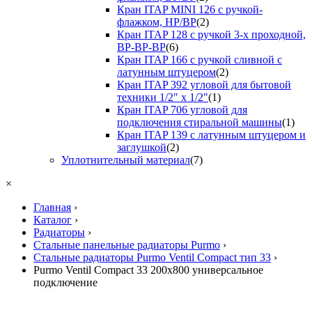
Кран ITAP MINI 126 с ручкой-
флажком, НР/ВР
(2)
Кран ITAP 128 с ручкой 3-х проходной,
ВР-ВР-ВР
(6)
Кран ITAP 166 с ручкой сливной с
латунным штуцером
(2)
Кран ITAP 392 угловой для бытовой
техники 1/2" х 1/2"
(1)
Кран ITAP 706 угловой для
подключения стиральной машины
(1)
Кран ITAP 139 с латунным штуцером и
заглушкой
(2)
Уплотнительный материал
(7)
×
Главная
›
Каталог
›
Радиаторы
›
Стальные панельные радиаторы Purmo
›
Стальные радиаторы Purmo Ventil Compact тип 33
›
Purmo Ventil Compact 33 200x800 универсальное
подключение