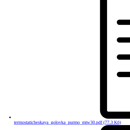
termostaticheskaya_golovka_purmo_mtw30.pdf
(77.3 Кб)