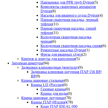
Паяльники для PPR труб Dytron
(5)
Комплекты сварочных аппаратов
Dytron
(8)
Насадка для вварного седла Dytron
(4)
Парная сварочная насадка, черный
тефлон
(11)
Парная сварочная насадка, синий
тефлон
(11)
Колодочная сварочная насадка
черная
(6)
Колодочная сварочная насадка синяя
(6)
Ремонтные насадки Dytron
(1)
Фреза для вварных сёдел
(2)
Крепеж и хомуты для крепления
(5)
Запорная арматура
(94)
Задвижки клиновидные (вентили)
(9)
Задвижка клиновая латунная ITAP 156 ВР/
ВР
(9)
Краны шаровые стальные
(0)
Краны LD (Россия)
(0)
Газовые краны
(0)
Краны для воды
(0)
Краны шаровые латунные
(78)
Краны ITAP (Италия)
(78)
Кран ITAP IDEAL 090