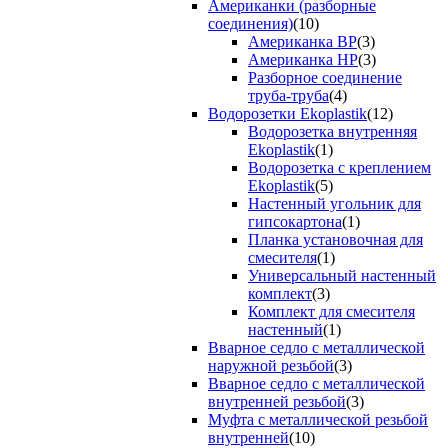
Американки (разборные
соединения)
(10)
Американка ВР
(3)
Американка НР
(3)
Разборное соединение
труба-труба
(4)
Водорозетки Ekoplastik
(12)
Водорозетка внутренняя
Ekoplastik
(1)
Водорозетка с креплением
Ekoplastik
(5)
Настенный угольник для
гипсокартона
(1)
Планка установочная для
смесителя
(1)
Универсальный настенный
комплект
(3)
Комплект для смесителя
настенный
(1)
Вварное седло с металлической
наружной резьбой
(3)
Вварное седло с металлической
внутренней резьбой
(3)
Муфта с металлической резьбой
внутренней
(10)