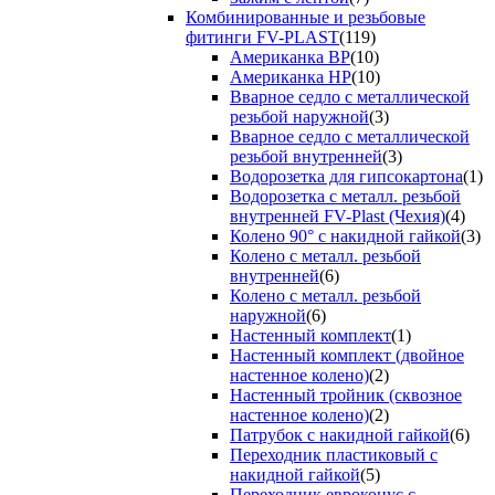
Комбинированные и резьбовые
фитинги FV-PLAST
(119)
Американка ВР
(10)
Американка НР
(10)
Вварное седло с металлической
резьбой наружной
(3)
Вварное седло с металлической
резьбой внутренней
(3)
Водорозетка для гипсокартона
(1)
Водорозетка с металл. резьбой
внутренней FV-Plast (Чехия)
(4)
Колено 90° с накидной гайкой
(3)
Колено с металл. резьбой
внутренней
(6)
Колено с металл. резьбой
наружной
(6)
Настенный комплект
(1)
Настенный комплект (двойное
настенное колено)
(2)
Настенный тройник (сквозное
настенное колено)
(2)
Патрубок с накидной гайкой
(6)
Переходник пластиковый с
накидной гайкой
(5)
Переходник евроконус с