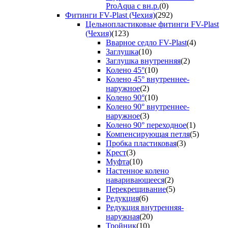
ProAqua с вн.р.
(0)
Фитинги FV-Plast (Чехия)
(292)
Цельнопластиковые фитинги FV-Plast
(Чехия)
(123)
Вварное седло FV-Plast
(4)
Заглушка
(10)
Заглушка внутренняя
(2)
Колено 45°
(10)
Колено 45° внутреннее-
наружное
(2)
Колено 90°
(10)
Колено 90° внутреннее-
наружное
(3)
Колено 90° переходное
(1)
Компенсирующая петля
(5)
Пробка пластиковая
(3)
Крест
(3)
Муфта
(10)
Настенное колено
наваривающееся
(2)
Перекрещивание
(5)
Редукция
(6)
Редукция внутренняя-
наружная
(20)
Тройник
(10)