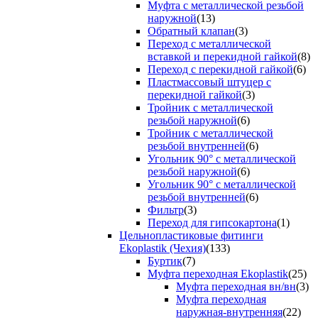
Муфта с металлической резьбой
наружной
(13)
Обратный клапан
(3)
Переход с металлической
вставкой и перекидной гайкой
(8)
Переход с перекидной гайкой
(6)
Пластмассовый штуцер с
перекидной гайкой
(3)
Тройник с металлической
резьбой наружной
(6)
Тройник с металлической
резьбой внутренней
(6)
Угольник 90° с металлической
резьбой наружной
(6)
Угольник 90° с металлической
резьбой внутренней
(6)
Фильтр
(3)
Переход для гипсокартона
(1)
Цельнопластиковые фитинги
Ekoplastik (Чехия)
(133)
Буртик
(7)
Муфта переходная Ekoplastik
(25)
Муфта переходная вн/вн
(3)
Муфта переходная
наружная-внутренняя
(22)