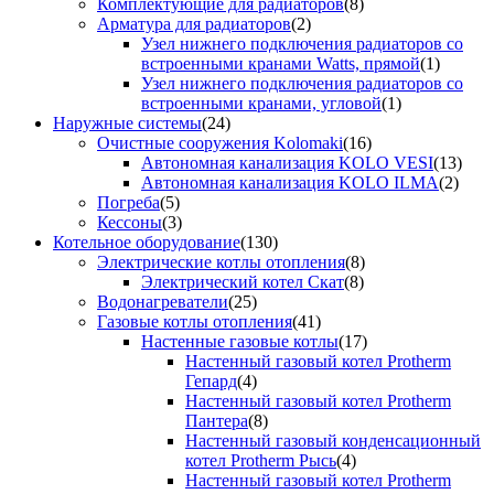
Комплектующие для радиаторов
(8)
Арматура для радиаторов
(2)
Узел нижнего подключения радиаторов со
встроенными кранами Watts, прямой
(1)
Узел нижнего подключения радиаторов со
встроенными кранами, угловой
(1)
Наружные системы
(24)
Очистные сооружения Kolomaki
(16)
Автономная канализация KOLO VESI
(13)
Автономная канализация KOLO ILMA
(2)
Погреба
(5)
Кессоны
(3)
Котельное оборудование
(130)
Электрические котлы отопления
(8)
Электрический котел Скат
(8)
Водонагреватели
(25)
Газовые котлы отопления
(41)
Настенные газовые котлы
(17)
Настенный газовый котел Protherm
Гепард
(4)
Настенный газовый котел Protherm
Пантера
(8)
Настенный газовый конденсационный
котел Protherm Рысь
(4)
Настенный газовый котел Protherm