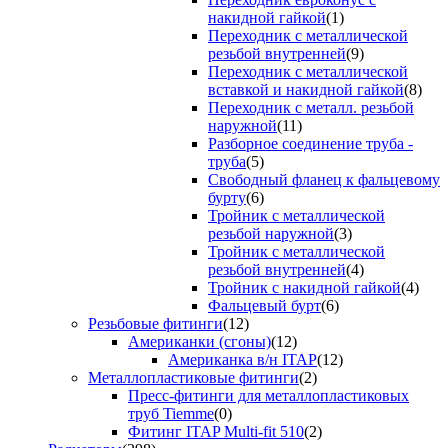
накидной гайкой
(1)
Переходник с металлической
резьбой внутренней
(9)
Переходник с металлической
вставкой и накидной гайкой
(8)
Переходник с металл. резьбой
наружной
(11)
Разборное соединение труба -
труба
(5)
Свободный фланец к фальцевому
бурту
(6)
Тройник с металлической
резьбой наружной
(3)
Тройник с металлической
резьбой внутренней
(4)
Тройник с накидной гайкой
(4)
Фальцевый бурт
(6)
Резьбовые фитинги
(12)
Американки (сгоны)
(12)
Американка в/н ITAP
(12)
Металлопластиковые фитинги
(2)
Пресс-фитинги для металлопластиковых
труб Tiemme
(0)
Фитинг ITAP Multi-fit 510
(2)