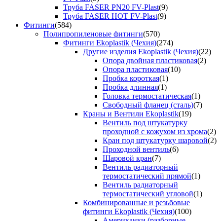
Труба FASER PN20 FV-Plast
(9)
Труба FASER HOT FV-Plast
(9)
Фитинги
(584)
Полипропиленовые фитинги
(570)
Фитинги Ekoplastik (Чехия)
(274)
Другие изделия Ekoplastik (Чехия)
(22)
Опора двойная пластиковая
(2)
Опора пластиковая
(10)
Пробка короткая
(1)
Пробка длинная
(1)
Головка термостатическая
(1)
Свободный фланец (сталь)
(7)
Краны и Вентили Ekoplastik
(19)
Вентиль под штукатурку
проходной с кожухом из хрома
(2)
Кран под штукатурку шаровой
(2)
Проходной вентиль
(6)
Шаровой кран
(7)
Вентиль радиаторный
термостатический прямой
(1)
Вентиль радиаторный
термостатический угловой
(1)
Комбинированные и резьбовые
фитинги Ekoplastik (Чехия)
(100)
Американки (разборные