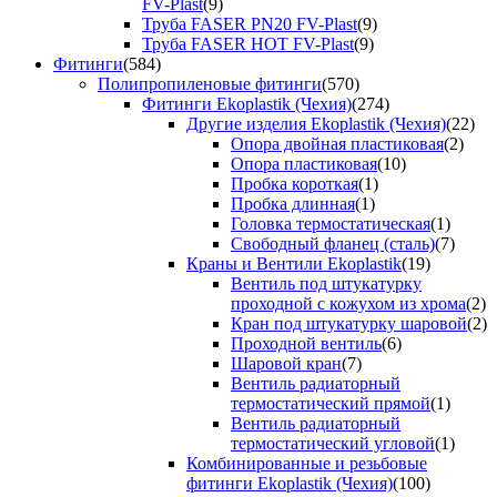
FV-Plast
(9)
Труба FASER PN20 FV-Plast
(9)
Труба FASER HOT FV-Plast
(9)
Фитинги
(584)
Полипропиленовые фитинги
(570)
Фитинги Ekoplastik (Чехия)
(274)
Другие изделия Ekoplastik (Чехия)
(22)
Опора двойная пластиковая
(2)
Опора пластиковая
(10)
Пробка короткая
(1)
Пробка длинная
(1)
Головка термостатическая
(1)
Свободный фланец (сталь)
(7)
Краны и Вентили Ekoplastik
(19)
Вентиль под штукатурку
проходной с кожухом из хрома
(2)
Кран под штукатурку шаровой
(2)
Проходной вентиль
(6)
Шаровой кран
(7)
Вентиль радиаторный
термостатический прямой
(1)
Вентиль радиаторный
термостатический угловой
(1)
Комбинированные и резьбовые
фитинги Ekoplastik (Чехия)
(100)