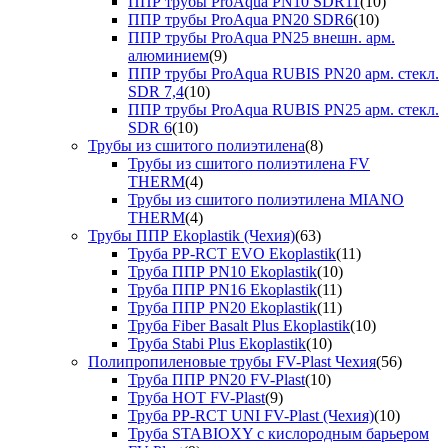
ППР трубы ProAqua PN10 SDR11
(10)
ППР трубы ProAqua PN20 SDR6
(10)
ППР трубы ProAqua PN25 внешн. арм.
алюминием
(9)
ППР трубы ProAqua RUBIS PN20 арм. стекл.
SDR 7,4
(10)
ППР трубы ProAqua RUBIS PN25 арм. стекл.
SDR 6
(10)
Трубы из сшитого полиэтилена
(8)
Трубы из сшитого полиэтилена FV
THERM
(4)
Трубы из сшитого полиэтилена MIANO
THERM
(4)
Трубы ППР Ekoplastik (Чехия)
(63)
Труба PP-RCT EVO Ekoplastik
(11)
Труба ППР PN10 Ekoplastik
(10)
Труба ППР PN16 Ekoplastik
(11)
Труба ППР PN20 Ekoplastik
(11)
Труба Fiber Basalt Plus Ekoplastik
(10)
Труба Stabi Plus Ekoplastik
(10)
Полипропиленовые трубы FV-Plast Чехия
(56)
Труба ППР PN20 FV-Plast
(10)
Труба HOT FV-Plast
(9)
Труба PP-RCT UNI FV-Plast (Чехия)
(10)
Труба STABIOXY с кислородным барьером