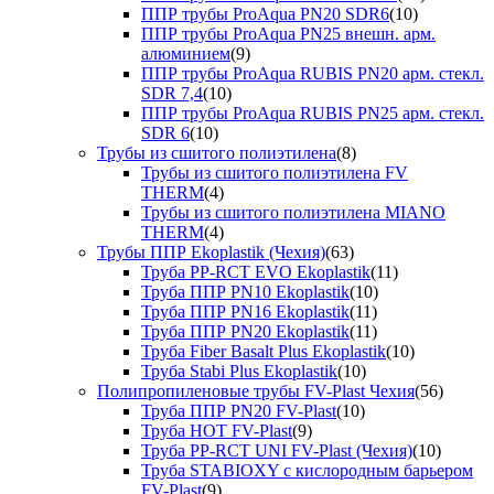
ППР трубы ProAqua PN20 SDR6
(10)
ППР трубы ProAqua PN25 внешн. арм.
алюминием
(9)
ППР трубы ProAqua RUBIS PN20 арм. стекл.
SDR 7,4
(10)
ППР трубы ProAqua RUBIS PN25 арм. стекл.
SDR 6
(10)
Трубы из сшитого полиэтилена
(8)
Трубы из сшитого полиэтилена FV
THERM
(4)
Трубы из сшитого полиэтилена MIANO
THERM
(4)
Трубы ППР Ekoplastik (Чехия)
(63)
Труба PP-RCT EVO Ekoplastik
(11)
Труба ППР PN10 Ekoplastik
(10)
Труба ППР PN16 Ekoplastik
(11)
Труба ППР PN20 Ekoplastik
(11)
Труба Fiber Basalt Plus Ekoplastik
(10)
Труба Stabi Plus Ekoplastik
(10)
Полипропиленовые трубы FV-Plast Чехия
(56)
Труба ППР PN20 FV-Plast
(10)
Труба HOT FV-Plast
(9)
Труба PP-RCT UNI FV-Plast (Чехия)
(10)
Труба STABIOXY с кислородным барьером
FV-Plast
(9)