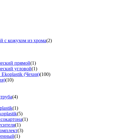
й с кожухом из хрома
(2)
ческий прямой
(1)
ческий угловой
(1)
koplastik (Чехия)
(100)
ия)
(10)
-труба
(4)
lastik
(1)
oplastik
(5)
псокартона
(1)
есителя
(1)
омплект
(3)
тенный
(1)