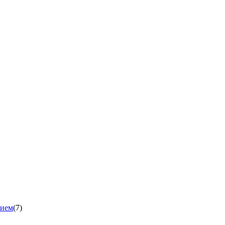
нием
(7)