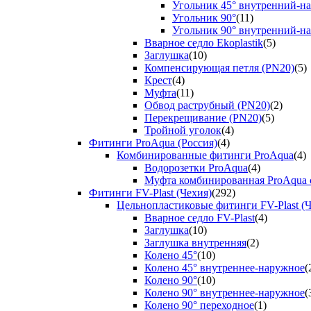
Угольник 45° внутренний-н
Угольник 90°
(11)
Угольник 90° внутренний-н
Вварное седло Ekoplastik
(5)
Заглушка
(10)
Компенсирующая петля (PN20)
(5)
Крест
(4)
Муфта
(11)
Обвод раструбный (PN20)
(2)
Перекрещивание (PN20)
(5)
Тройной уголок
(4)
Фитинги ProAqua (Россия)
(4)
Комбинированные фитинги ProAqua
(4)
Водорозетки ProAqua
(4)
Муфта комбинированная ProAqua с
Фитинги FV-Plast (Чехия)
(292)
Цельнопластиковые фитинги FV-Plast (Ч
Вварное седло FV-Plast
(4)
Заглушка
(10)
Заглушка внутренняя
(2)
Колено 45°
(10)
Колено 45° внутреннее-наружное
(
Колено 90°
(10)
Колено 90° внутреннее-наружное
(
Колено 90° переходное
(1)