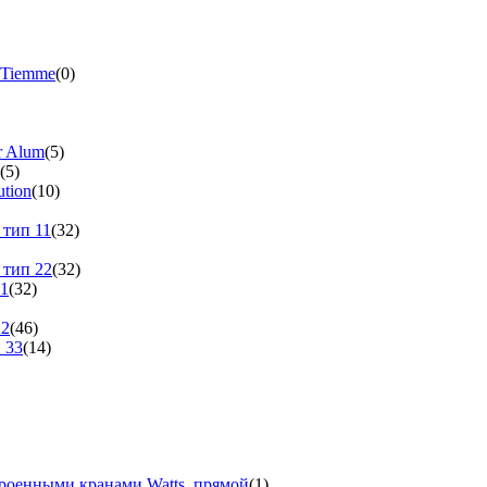
 Tiemme
(0)
r Alum
(5)
(5)
tion
(10)
 тип 11
(32)
 тип 22
(32)
11
(32)
22
(46)
 33
(14)
троенными кранами Watts, прямой
(1)