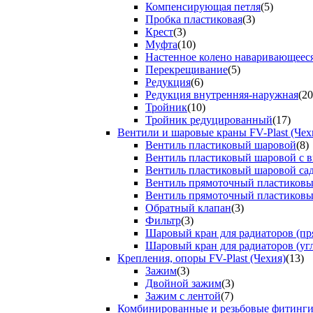
Компенсирующая петля
(5)
Пробка пластиковая
(3)
Крест
(3)
Муфта
(10)
Настенное колено наваривающеес
Перекрещивание
(5)
Редукция
(6)
Редукция внутренняя-наружная
(20
Тройник
(10)
Тройник редуцированный
(17)
Вентили и шаровые краны FV-Plast (Чех
Вентиль пластиковый шаровой
(8)
Вентиль пластиковый шаровой с 
Вентиль пластиковый шаровой са
Вентиль прямоточный пластиков
Вентиль прямоточный пластиков
Обратный клапан
(3)
Фильтр
(3)
Шаровый кран для радиаторов (пр
Шаровый кран для радиаторов (уг
Крепления, опоры FV-Plast (Чехия)
(13)
Зажим
(3)
Двойной зажим
(3)
Зажим с лентой
(7)
Комбинированные и резьбовые фитинг