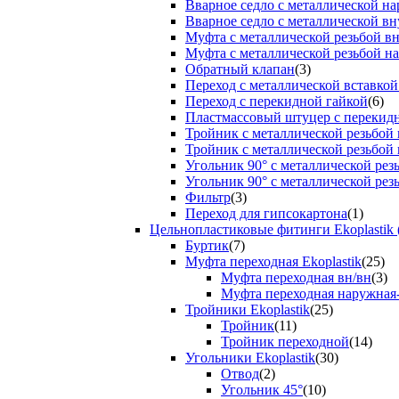
Вварное седло с металлической н
Вварное седло с металлической вн
Муфта с металлической резьбой в
Муфта с металлической резьбой н
Обратный клапан
(3)
Переход с металлической вставкой
Переход с перекидной гайкой
(6)
Пластмассовый штуцер с перекид
Тройник с металлической резьбой
Тройник с металлической резьбой
Угольник 90° с металлической ре
Угольник 90° с металлической рез
Фильтр
(3)
Переход для гипсокартона
(1)
Цельнопластиковые фитинги Ekoplastik 
Буртик
(7)
Муфта переходная Ekoplastik
(25)
Муфта переходная вн/вн
(3)
Муфта переходная наружная
Тройники Ekoplastik
(25)
Тройник
(11)
Тройник переходной
(14)
Угольники Ekoplastik
(30)
Отвод
(2)
Угольник 45°
(10)