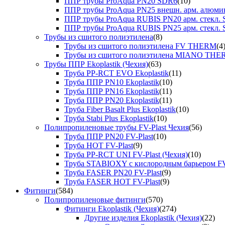
ППР трубы ProAqua PN20 SDR6
(10)
ППР трубы ProAqua PN25 внешн. арм. алюми
ППР трубы ProAqua RUBIS PN20 арм. стекл. 
ППР трубы ProAqua RUBIS PN25 арм. стекл. 
Трубы из сшитого полиэтилена
(8)
Трубы из сшитого полиэтилена FV THERM
(4
Трубы из сшитого полиэтилена MIANO TH
Трубы ППР Ekoplastik (Чехия)
(63)
Труба PP-RCT EVO Ekoplastik
(11)
Труба ППР PN10 Ekoplastik
(10)
Труба ППР PN16 Ekoplastik
(11)
Труба ППР PN20 Ekoplastik
(11)
Труба Fiber Basalt Plus Ekoplastik
(10)
Труба Stabi Plus Ekoplastik
(10)
Полипропиленовые трубы FV-Plast Чехия
(56)
Труба ППР PN20 FV-Plast
(10)
Труба HOT FV-Plast
(9)
Труба PP-RCT UNI FV-Plast (Чехия)
(10)
Труба STABIOXY с кислородным барьером FV
Труба FASER PN20 FV-Plast
(9)
Труба FASER HOT FV-Plast
(9)
Фитинги
(584)
Полипропиленовые фитинги
(570)
Фитинги Ekoplastik (Чехия)
(274)
Другие изделия Ekoplastik (Чехия)
(22)