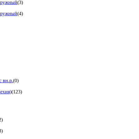
аружный
(3)
аружный
(4)
 вн.р.
(0)
ехия)
(123)
2)
3)