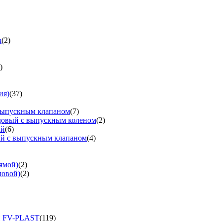
я
(2)
)
ия)
(37)
выпускным клапаном
(7)
довый с выпускным коленом
(2)
ый
(6)
ый с выпускным клапаном
(4)
ямой)
(2)
ловой)
(2)
и FV-PLAST
(119)