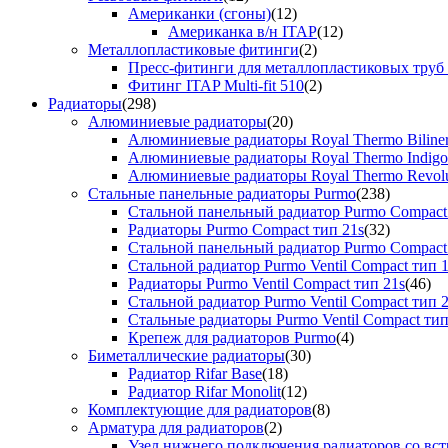
Американки (сгоны)
(12)
Американка в/н ITAP
(12)
Металлопластиковые фитинги
(2)
Пресс-фитинги для металлопластиковых труб
Фитинг ITAP Multi-fit 510
(2)
Радиаторы
(298)
Алюминиевые радиаторы
(20)
Алюминиевые радиаторы Royal Thermo Biline
Алюминиевые радиаторы Royal Thermo Indigo
Алюминиевые радиаторы Royal Thermo Revolu
Стальные панельные радиаторы Purmo
(238)
Стальной панельный радиатор Purmo Compact
Радиаторы Purmo Compact тип 21s
(32)
Стальной панельный радиатор Purmo Compact
Стальной радиатор Purmo Ventil Compact тип 
Радиаторы Purmo Ventil Compact тип 21s
(46)
Стальной радиатор Purmo Ventil Compact тип 
Стальные радиаторы Purmo Ventil Compact тип
Крепеж для радиаторов Purmo
(4)
Биметаллические радиаторы
(30)
Радиатор Rifar Base
(18)
Радиатор Rifar Monolit
(12)
Комплектующие для радиаторов
(8)
Арматура для радиаторов
(2)
Узел нижнего подключения радиаторов со вс