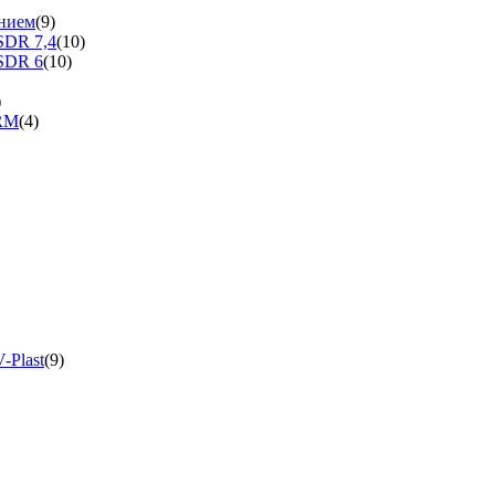
нием
(9)
SDR 7,4
(10)
SDR 6
(10)
)
ERM
(4)
-Plast
(9)