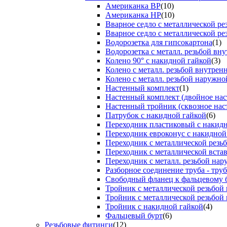
Американка ВР
(10)
Американка НР
(10)
Вварное седло с металлической р
Вварное седло с металлической ре
Водорозетка для гипсокартона
(1)
Водорозетка с металл. резьбой вну
Колено 90° с накидной гайкой
(3)
Колено с металл. резьбой внутрен
Колено с металл. резьбой наружно
Настенный комплект
(1)
Настенный комплект (двойное нас
Настенный тройник (сквозное нас
Патрубок с накидной гайкой
(6)
Переходник пластиковый с накид
Переходник евроконус с накидной
Переходник с металлической резь
Переходник с металлической вста
Переходник с металл. резьбой на
Разборное соединение труба - труб
Свободный фланец к фальцевому 
Тройник с металлической резьбой
Тройник с металлической резьбой
Тройник с накидной гайкой
(4)
Фальцевый бурт
(6)
Резьбовые фитинги
(12)