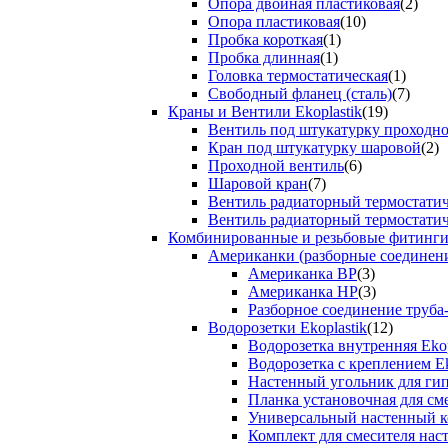
Опора двойная пластиковая
(2)
Опора пластиковая
(10)
Пробка короткая
(1)
Пробка длинная
(1)
Головка термостатическая
(1)
Свободный фланец (сталь)
(7)
Краны и Вентили Ekoplastik
(19)
Вентиль под штукатурку проходно
Кран под штукатурку шаровой
(2)
Проходной вентиль
(6)
Шаровой кран
(7)
Вентиль радиаторный термостати
Вентиль радиаторный термостати
Комбинированные и резьбовые фитинги E
Американки (разборные соединен
Американка ВР
(3)
Американка НР
(3)
Разборное соединение труба
Водорозетки Ekoplastik
(12)
Водорозетка внутренняя Ekop
Водорозетка с креплением Ek
Настенный угольник для ги
Планка установочная для см
Универсальный настенный к
Комплект для смесителя нас