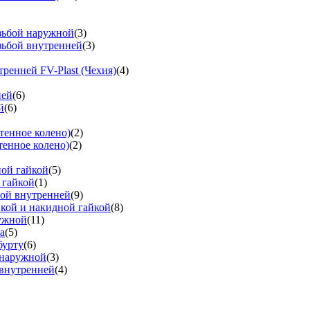
езьбой наружной
(3)
зьбой внутренней
(3)
тренней FV-Plast (Чехия)
(4)
ней
(6)
й
(6)
тенное колено)
(2)
тенное колено)
(2)
ной гайкой
(5)
 гайкой
(1)
бой внутренней
(9)
вкой и накидной гайкой
(8)
ружной
(11)
а
(5)
бурту
(6)
 наружной
(3)
 внутренней
(4)