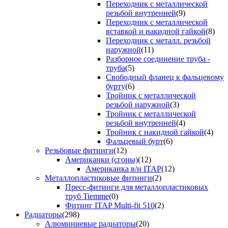
Переходник с металлической
резьбой внутренней
(9)
Переходник с металлической
вставкой и накидной гайкой
(8)
Переходник с металл. резьбой
наружной
(11)
Разборное соединение труба -
труба
(5)
Свободный фланец к фальцевому
бурту
(6)
Тройник с металлической
резьбой наружной
(3)
Тройник с металлической
резьбой внутренней
(4)
Тройник с накидной гайкой
(4)
Фальцевый бурт
(6)
Резьбовые фитинги
(12)
Американки (сгоны)
(12)
Американка в/н ITAP
(12)
Металлопластиковые фитинги
(2)
Пресс-фитинги для металлопластиковых
труб Tiemme
(0)
Фитинг ITAP Multi-fit 510
(2)
Радиаторы
(298)
Алюминиевые радиаторы
(20)