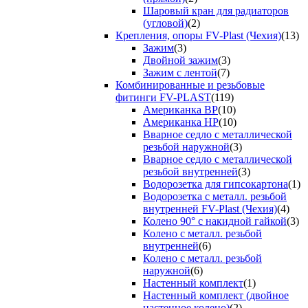
Шаровый кран для радиаторов
(угловой)
(2)
Крепления, опоры FV-Plast (Чехия)
(13)
Зажим
(3)
Двойной зажим
(3)
Зажим с лентой
(7)
Комбинированные и резьбовые
фитинги FV-PLAST
(119)
Американка ВР
(10)
Американка НР
(10)
Вварное седло с металлической
резьбой наружной
(3)
Вварное седло с металлической
резьбой внутренней
(3)
Водорозетка для гипсокартона
(1)
Водорозетка с металл. резьбой
внутренней FV-Plast (Чехия)
(4)
Колено 90° с накидной гайкой
(3)
Колено с металл. резьбой
внутренней
(6)
Колено с металл. резьбой
наружной
(6)
Настенный комплект
(1)
Настенный комплект (двойное
настенное колено)
(2)