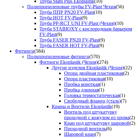
Труба Stabi Plus Ekoplastik
(10)
Полипропиленовые трубы FV-Plast Чехия
(56)
Труба ППР PN20 FV-Plast
(10)
Труба HOT FV-Plast
(9)
Труба PP-RCT UNI FV-Plast (Чехия)
(10)
Труба STABIOXY с кислородным барьером
FV-Plast
(9)
Труба FASER PN20 FV-Plast
(9)
Труба FASER HOT FV-Plast
(9)
Фитинги
(584)
Полипропиленовые фитинги
(570)
Фитинги Ekoplastik (Чехия)
(274)
Другие изделия Ekoplastik (Чехия)
(22)
Опора двойная пластиковая
(2)
Опора пластиковая
(10)
Пробка короткая
(1)
Пробка длинная
(1)
Головка термостатическая
(1)
Свободный фланец (сталь)
(7)
Краны и Вентили Ekoplastik
(19)
Вентиль под штукатурку
проходной с кожухом из хрома
(2)
Кран под штукатурку шаровой
(2)
Проходной вентиль
(6)
Шаровой кран
(7)