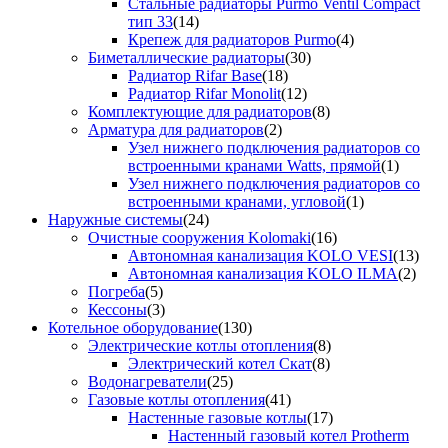
Стальные радиаторы Purmo Ventil Compact
тип 33
(14)
Крепеж для радиаторов Purmo
(4)
Биметаллические радиаторы
(30)
Радиатор Rifar Base
(18)
Радиатор Rifar Monolit
(12)
Комплектующие для радиаторов
(8)
Арматура для радиаторов
(2)
Узел нижнего подключения радиаторов со
встроенными кранами Watts, прямой
(1)
Узел нижнего подключения радиаторов со
встроенными кранами, угловой
(1)
Наружные системы
(24)
Очистные сооружения Kolomaki
(16)
Автономная канализация KOLO VESI
(13)
Автономная канализация KOLO ILMA
(2)
Погреба
(5)
Кессоны
(3)
Котельное оборудование
(130)
Электрические котлы отопления
(8)
Электрический котел Скат
(8)
Водонагреватели
(25)
Газовые котлы отопления
(41)
Настенные газовые котлы
(17)
Настенный газовый котел Protherm