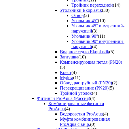
Тройник переходной
(14)
Угольники Ekoplastik
(30)
Отвод
(2)
Угольник 45°
(10)
Угольник 45° внутренний-
наружный
(3)
Угольник 90°
(11)
Угольник 90° внутренний-
наружный
(4)
Вварное седло Ekoplastik
(5)
Заглушка
(10)
Компенсирующая петля (PN20)
(5)
Крест
(4)
Муфта
(11)
Обвод раструбный (PN20)
(2)
Перекрещивание (PN20)
(5)
Тройной уголок
(4)
Фитинги ProAqua (Россия)
(4)
Комбинированные фитинги
ProAqua
(4)
Водорозетки ProAqua
(4)
Муфта комбинированная
ProAqua с вн.р.
(0)