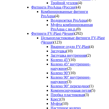
Тройной уголок
(4)
Фитинги ProAqua (Россия)
(4)
Комбинированные фитинги
ProAqua
(4)
Водорозетки ProAqua
(4)
Муфта комбинированная
ProAqua с вн.р.
(0)
Фитинги FV-Plast (Чехия)
(292)
Цельнопластиковые фитинги FV-Plast
(Чехия)
(123)
Вварное седло FV-Plast
(4)
Заглушка
(10)
Заглушка внутренняя
(2)
Колено 45°
(10)
Колено 45° внутреннее-
наружное
(2)
Колено 90°
(10)
Колено 90° внутреннее-
наружное
(3)
Колено 90° переходное
(1)
Компенсирующая петля
(5)
Пробка пластиковая
(3)
Крест
(3)
Муфта
(10)
Настенное колено