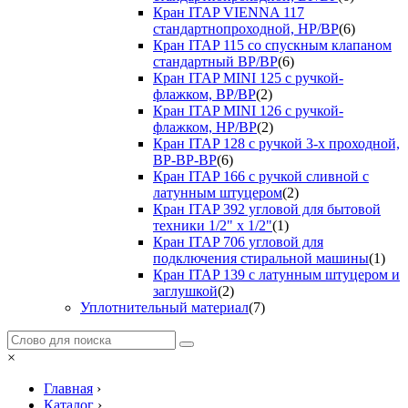
Кран ITAP VIENNA 117
стандартнопроходной, НР/ВР
(6)
Кран ITAP 115 со спускным клапаном
стандартный ВР/ВР
(6)
Кран ITAP MINI 125 с ручкой-
флажком, ВР/ВР
(2)
Кран ITAP MINI 126 с ручкой-
флажком, НР/ВР
(2)
Кран ITAP 128 с ручкой 3-х проходной,
ВР-ВР-ВР
(6)
Кран ITAP 166 с ручкой сливной с
латунным штуцером
(2)
Кран ITAP 392 угловой для бытовой
техники 1/2" х 1/2"
(1)
Кран ITAP 706 угловой для
подключения стиральной машины
(1)
Кран ITAP 139 с латунным штуцером и
заглушкой
(2)
Уплотнительный материал
(7)
×
Главная
›
Каталог
›