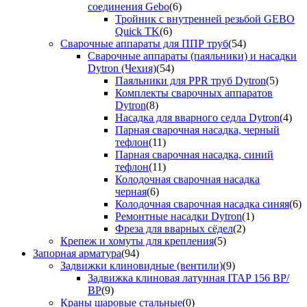
соединения Gebo
(6)
Тройник с внутренней резьбой GEBO
Quick TK
(6)
Сварочные аппараты для ППР труб
(54)
Сварочные аппараты (паяльники) и насадки
Dytron (Чехия)
(54)
Паяльники для PPR труб Dytron
(5)
Комплекты сварочных аппаратов
Dytron
(8)
Насадка для вварного седла Dytron
(4)
Парная сварочная насадка, черный
тефлон
(11)
Парная сварочная насадка, синий
тефлон
(11)
Колодочная сварочная насадка
черная
(6)
Колодочная сварочная насадка синяя
(6)
Ремонтные насадки Dytron
(1)
Фреза для вварных сёдел
(2)
Крепеж и хомуты для крепления
(5)
Запорная арматура
(94)
Задвижки клиновидные (вентили)
(9)
Задвижка клиновая латунная ITAP 156 ВР/
ВР
(9)
Краны шаровые стальные
(0)