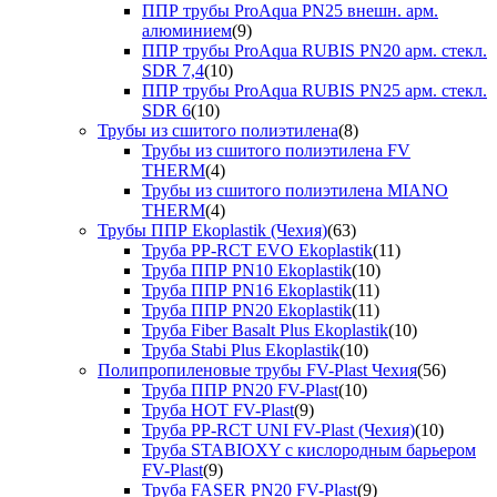
ППР трубы ProAqua PN25 внешн. арм.
алюминием
(9)
ППР трубы ProAqua RUBIS PN20 арм. стекл.
SDR 7,4
(10)
ППР трубы ProAqua RUBIS PN25 арм. стекл.
SDR 6
(10)
Трубы из сшитого полиэтилена
(8)
Трубы из сшитого полиэтилена FV
THERM
(4)
Трубы из сшитого полиэтилена MIANO
THERM
(4)
Трубы ППР Ekoplastik (Чехия)
(63)
Труба PP-RCT EVO Ekoplastik
(11)
Труба ППР PN10 Ekoplastik
(10)
Труба ППР PN16 Ekoplastik
(11)
Труба ППР PN20 Ekoplastik
(11)
Труба Fiber Basalt Plus Ekoplastik
(10)
Труба Stabi Plus Ekoplastik
(10)
Полипропиленовые трубы FV-Plast Чехия
(56)
Труба ППР PN20 FV-Plast
(10)
Труба HOT FV-Plast
(9)
Труба PP-RCT UNI FV-Plast (Чехия)
(10)
Труба STABIOXY с кислородным барьером
FV-Plast
(9)
Труба FASER PN20 FV-Plast
(9)