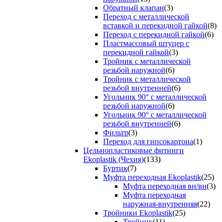
Обратный клапан
(3)
Переход с металлической
вставкой и перекидной гайкой
(8)
Переход с перекидной гайкой
(6)
Пластмассовый штуцер с
перекидной гайкой
(3)
Тройник с металлической
резьбой наружной
(6)
Тройник с металлической
резьбой внутренней
(6)
Угольник 90° с металлической
резьбой наружной
(6)
Угольник 90° с металлической
резьбой внутренней
(6)
Фильтр
(3)
Переход для гипсокартона
(1)
Цельнопластиковые фитинги
Ekoplastik (Чехия)
(133)
Буртик
(7)
Муфта переходная Ekoplastik
(25)
Муфта переходная вн/вн
(3)
Муфта переходная
наружная-внутренняя
(22)
Тройники Ekoplastik
(25)
Тройник
(11)