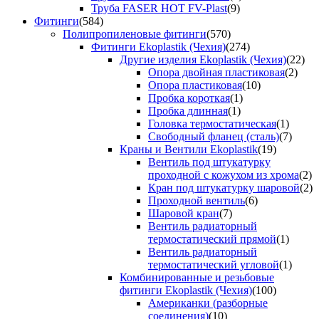
Труба FASER HOT FV-Plast
(9)
Фитинги
(584)
Полипропиленовые фитинги
(570)
Фитинги Ekoplastik (Чехия)
(274)
Другие изделия Ekoplastik (Чехия)
(22)
Опора двойная пластиковая
(2)
Опора пластиковая
(10)
Пробка короткая
(1)
Пробка длинная
(1)
Головка термостатическая
(1)
Свободный фланец (сталь)
(7)
Краны и Вентили Ekoplastik
(19)
Вентиль под штукатурку
проходной с кожухом из хрома
(2)
Кран под штукатурку шаровой
(2)
Проходной вентиль
(6)
Шаровой кран
(7)
Вентиль радиаторный
термостатический прямой
(1)
Вентиль радиаторный
термостатический угловой
(1)
Комбинированные и резьбовые
фитинги Ekoplastik (Чехия)
(100)
Американки (разборные
соединения)
(10)