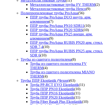
Металлопластиковые трубы
(11)
Металлопластиковые трубы FV THERM
(2)
Металлопластиковые трубы Henco
(9)
Полипропиленовые трубы ProAqua
(56)
ППР трубы ProAqua DUO внутр. арм.
алюминием
(7)
ППР трубы ProAqua PN10 SDR11
(10)
ППР трубы ProAqua PN20 SDR6
(10)
ППР трубы ProAqua PN25 внешн. арм.
алюминием
(9)
ППР трубы ProAqua RUBIS PN20 арм. стекл.
SDR 7,4
(10)
ППР трубы ProAqua RUBIS PN25 арм. стекл.
SDR 6
(10)
Трубы из сшитого полиэтилена
(8)
Трубы из сшитого полиэтилена FV
THERM
(4)
Трубы из сшитого полиэтилена MIANO
THERM
(4)
Трубы ППР Ekoplastik (Чехия)
(63)
Труба PP-RCT EVO Ekoplastik
(11)
Труба ППР PN10 Ekoplastik
(10)
Труба ППР PN16 Ekoplastik
(11)
Труба ППР PN20 Ekoplastik
(11)
Труба Fiber Basalt Plus Ekoplastik
(10)