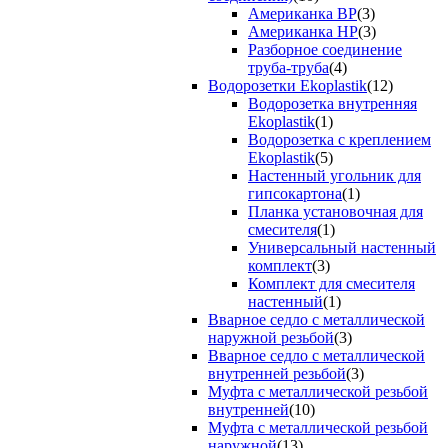
Американка ВР
(3)
Американка НР
(3)
Разборное соединение
труба-труба
(4)
Водорозетки Ekoplastik
(12)
Водорозетка внутренняя
Ekoplastik
(1)
Водорозетка с креплением
Ekoplastik
(5)
Настенный угольник для
гипсокартона
(1)
Планка установочная для
смесителя
(1)
Универсальный настенный
комплект
(3)
Комплект для смесителя
настенный
(1)
Вварное седло с металлической
наружной резьбой
(3)
Вварное седло с металлической
внутренней резьбой
(3)
Муфта с металлической резьбой
внутренней
(10)
Муфта с металлической резьбой
наружной
(13)