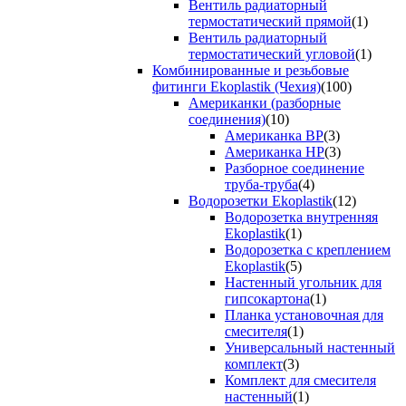
Вентиль радиаторный
термостатический прямой
(1)
Вентиль радиаторный
термостатический угловой
(1)
Комбинированные и резьбовые
фитинги Ekoplastik (Чехия)
(100)
Американки (разборные
соединения)
(10)
Американка ВР
(3)
Американка НР
(3)
Разборное соединение
труба-труба
(4)
Водорозетки Ekoplastik
(12)
Водорозетка внутренняя
Ekoplastik
(1)
Водорозетка с креплением
Ekoplastik
(5)
Настенный угольник для
гипсокартона
(1)
Планка установочная для
смесителя
(1)
Универсальный настенный
комплект
(3)
Комплект для смесителя
настенный
(1)