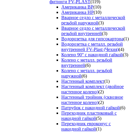
фитинги FV-PLAST
(119)
Американка ВР
(10)
Американка НР
(10)
Вварное седло с металлической
резьбой наружной
(3)
Вварное седло с металлической
резьбой внутренней
(3)
Водорозетка для гипсокартона
(1)
Водорозетка с металл. резьбой
внутренней FV-Plast (Чехия)
(4)
Колено 90° с накидной гайкой
(3)
Колено с металл. резьбой
внутренней
(6)
Колено с металл. резьбой
наружной
(6)
Настенный комплект
(1)
Настенный комплект (двойное
настенное колено)
(2)
Настенный тройник (сквозное
настенное колено)
(2)
Патрубок с накидной гайкой
(6)
Переходник пластиковый с
накидной гайкой
(5)
Переходник евроконус с
накидной гайкой
(1)