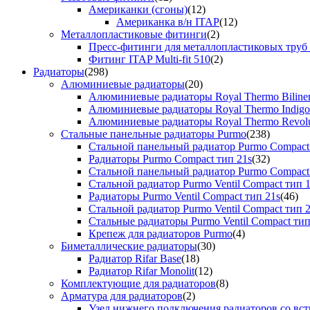
Американки (сгоны)
(12)
Американка в/н ITAP
(12)
Металлопластиковые фитинги
(2)
Пресс-фитинги для металлопластиковых труб
Фитинг ITAP Multi-fit 510
(2)
Радиаторы
(298)
Алюминиевые радиаторы
(20)
Алюминиевые радиаторы Royal Thermo Biline
Алюминиевые радиаторы Royal Thermo Indigo
Алюминиевые радиаторы Royal Thermo Revolu
Стальные панельные радиаторы Purmo
(238)
Стальной панельный радиатор Purmo Compact
Радиаторы Purmo Compact тип 21s
(32)
Стальной панельный радиатор Purmo Compact
Стальной радиатор Purmo Ventil Compact тип 
Радиаторы Purmo Ventil Compact тип 21s
(46)
Стальной радиатор Purmo Ventil Compact тип 
Стальные радиаторы Purmo Ventil Compact тип
Крепеж для радиаторов Purmo
(4)
Биметаллические радиаторы
(30)
Радиатор Rifar Base
(18)
Радиатор Rifar Monolit
(12)
Комплектующие для радиаторов
(8)
Арматура для радиаторов
(2)
Узел нижнего подключения радиаторов со вс