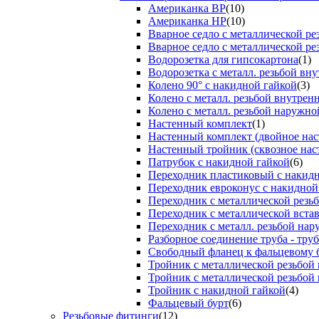
Американка ВР
(10)
Американка НР
(10)
Вварное седло с металлической р
Вварное седло с металлической ре
Водорозетка для гипсокартона
(1)
Водорозетка с металл. резьбой вну
Колено 90° с накидной гайкой
(3)
Колено с металл. резьбой внутрен
Колено с металл. резьбой наружно
Настенный комплект
(1)
Настенный комплект (двойное нас
Настенный тройник (сквозное нас
Патрубок с накидной гайкой
(6)
Переходник пластиковый с накид
Переходник евроконус с накидной
Переходник с металлической резь
Переходник с металлической вста
Переходник с металл. резьбой на
Разборное соединение труба - труб
Свободный фланец к фальцевому 
Тройник с металлической резьбой
Тройник с металлической резьбой
Тройник с накидной гайкой
(4)
Фальцевый бурт
(6)
Резьбовые фитинги
(12)