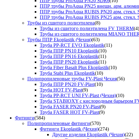
ППР трубы ProAqua PN20 SDR6
(10)
ППР трубы ProAqua PN25 внешн. арм. алюми
ППР трубы ProAqua RUBIS PN20 арм. стекл. 
ППР трубы ProAqua RUBIS PN25 арм. стекл. 
Трубы из сшитого полиэтилена
(8)
Трубы из сшитого полиэтилена FV THERM
(4
Трубы из сшитого полиэтилена MIANO TH
Трубы ППР Ekoplastik (Чехия)
(63)
Труба PP-RCT EVO Ekoplastik
(11)
Труба ППР PN10 Ekoplastik
(10)
Труба ППР PN16 Ekoplastik
(11)
Труба ППР PN20 Ekoplastik
(11)
Труба Fiber Basalt Plus Ekoplastik
(10)
Труба Stabi Plus Ekoplastik
(10)
Полипропиленовые трубы FV-Plast Чехия
(56)
Труба ППР PN20 FV-Plast
(10)
Труба HOT FV-Plast
(9)
Труба PP-RCT UNI FV-Plast (Чехия)
(10)
Труба STABIOXY с кислородным барьером FV
Труба FASER PN20 FV-Plast
(9)
Труба FASER HOT FV-Plast
(9)
Фитинги
(584)
Полипропиленовые фитинги
(570)
Фитинги Ekoplastik (Чехия)
(274)
Другие изделия Ekoplastik (Чехия)
(22)