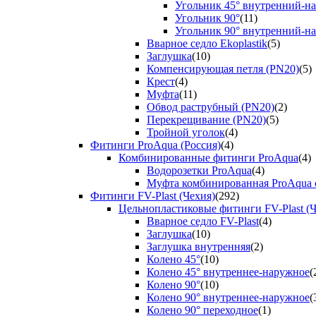
Угольник 45° внутренний-н
Угольник 90°
(11)
Угольник 90° внутренний-н
Вварное седло Ekoplastik
(5)
Заглушка
(10)
Компенсирующая петля (PN20)
(5)
Крест
(4)
Муфта
(11)
Обвод раструбный (PN20)
(2)
Перекрещивание (PN20)
(5)
Тройной уголок
(4)
Фитинги ProAqua (Россия)
(4)
Комбинированные фитинги ProAqua
(4)
Водорозетки ProAqua
(4)
Муфта комбинированная ProAqua с
Фитинги FV-Plast (Чехия)
(292)
Цельнопластиковые фитинги FV-Plast (Ч
Вварное седло FV-Plast
(4)
Заглушка
(10)
Заглушка внутренняя
(2)
Колено 45°
(10)
Колено 45° внутреннее-наружное
(
Колено 90°
(10)
Колено 90° внутреннее-наружное
(
Колено 90° переходное
(1)