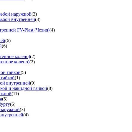
езьбой наружной
(3)
зьбой внутренней
(3)
тренней FV-Plast (Чехия)
(4)
ней
(6)
й
(6)
тенное колено)
(2)
тенное колено)
(2)
ной гайкой
(5)
 гайкой
(1)
бой внутренней
(9)
вкой и накидной гайкой
(8)
ружной
(11)
а
(5)
бурту
(6)
 наружной
(3)
 внутренней
(4)