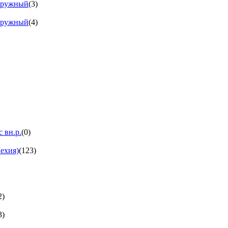
аружный
(3)
аружный
(4)
 вн.р.
(0)
ехия)
(123)
2)
3)