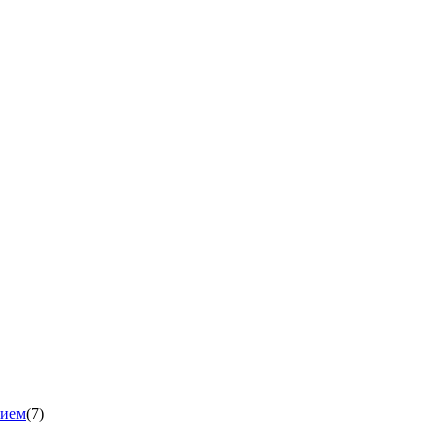
нием
(7)