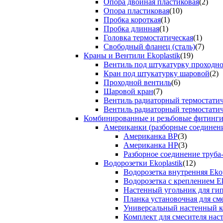
Опора двойная пластиковая
(2)
Опора пластиковая
(10)
Пробка короткая
(1)
Пробка длинная
(1)
Головка термостатическая
(1)
Свободный фланец (сталь)
(7)
Краны и Вентили Ekoplastik
(19)
Вентиль под штукатурку проходно
Кран под штукатурку шаровой
(2)
Проходной вентиль
(6)
Шаровой кран
(7)
Вентиль радиаторный термостати
Вентиль радиаторный термостати
Комбинированные и резьбовые фитинги E
Американки (разборные соединен
Американка ВР
(3)
Американка НР
(3)
Разборное соединение труба
Водорозетки Ekoplastik
(12)
Водорозетка внутренняя Ekop
Водорозетка с креплением Ek
Настенный угольник для ги
Планка установочная для см
Универсальный настенный к
Комплект для смесителя нас