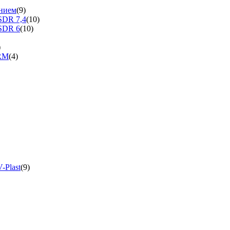
нием
(9)
SDR 7,4
(10)
SDR 6
(10)
)
ERM
(4)
-Plast
(9)