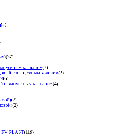
я
(2)
)
ия)
(37)
выпускным клапаном
(7)
довый с выпускным коленом
(2)
ый
(6)
ый с выпускным клапаном
(4)
ямой)
(2)
ловой)
(2)
и FV-PLAST
(119)