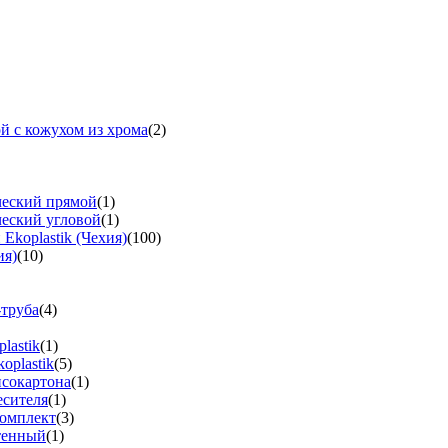
й с кожухом из хрома
(2)
ческий прямой
(1)
ческий угловой
(1)
koplastik (Чехия)
(100)
ия)
(10)
-труба
(4)
lastik
(1)
oplastik
(5)
псокартона
(1)
есителя
(1)
омплект
(3)
тенный
(1)