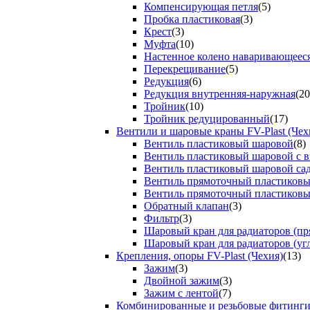
Компенсирующая петля
(5)
Пробка пластиковая
(3)
Крест
(3)
Муфта
(10)
Настенное колено наваривающеес
Перекрещивание
(5)
Редукция
(6)
Редукция внутренняя-наружная
(20
Тройник
(10)
Тройник редуцированный
(17)
Вентили и шаровые краны FV-Plast (Чех
Вентиль пластиковый шаровой
(8)
Вентиль пластиковый шаровой с 
Вентиль пластиковый шаровой са
Вентиль прямоточный пластиков
Вентиль прямоточный пластиков
Обратный клапан
(3)
Фильтр
(3)
Шаровый кран для радиаторов (пр
Шаровый кран для радиаторов (уг
Крепления, опоры FV-Plast (Чехия)
(13)
Зажим
(3)
Двойной зажим
(3)
Зажим с лентой
(7)
Комбинированные и резьбовые фитинг