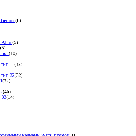
 Tiemme
(0)
r Alum
(5)
(5)
tion
(10)
 тип 11
(32)
 тип 22
(32)
11
(32)
22
(46)
 33
(14)
троенными кранами Watts, прямой
(1)