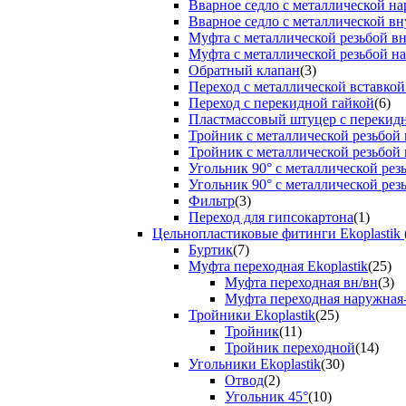
Вварное седло с металлической н
Вварное седло с металлической вн
Муфта с металлической резьбой в
Муфта с металлической резьбой н
Обратный клапан
(3)
Переход с металлической вставкой
Переход с перекидной гайкой
(6)
Пластмассовый штуцер с перекид
Тройник с металлической резьбой
Тройник с металлической резьбой
Угольник 90° с металлической ре
Угольник 90° с металлической рез
Фильтр
(3)
Переход для гипсокартона
(1)
Цельнопластиковые фитинги Ekoplastik 
Буртик
(7)
Муфта переходная Ekoplastik
(25)
Муфта переходная вн/вн
(3)
Муфта переходная наружная
Тройники Ekoplastik
(25)
Тройник
(11)
Тройник переходной
(14)
Угольники Ekoplastik
(30)
Отвод
(2)
Угольник 45°
(10)