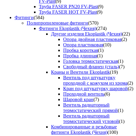
FV-Plast
(9)
Труба FASER PN20 FV-Plast
(9)
Труба FASER HOT FV-Plast
(9)
Фитинги
(584)
Полипропиленовые фитинги
(570)
Фитинги Ekoplastik (Чехия)
(274)
Другие изделия Ekoplastik (Чехия)
(22)
Опора двойная пластиковая
(2)
Опора пластиковая
(10)
Пробка короткая
(1)
Пробка длинная
(1)
Головка термостатическая
(1)
Свободный фланец (сталь)
(7)
Краны и Вентили Ekoplastik
(19)
Вентиль под штукатурку
проходной с кожухом из хрома
(2)
Кран под штукатурку шаровой
(2)
Проходной вентиль
(6)
Шаровой кран
(7)
Вентиль радиаторный
термостатический прямой
(1)
Вентиль радиаторный
термостатический угловой
(1)
Комбинированные и резьбовые
фитинги Ekoplastik (Чехия)
(100)