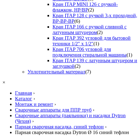
Кран ITAP MINI 126 с ручкой-
флажком, НР/ВР
(2)
Кран ITAP 128 с ручкой 3-х проходной,
ВР-ВР-ВР
(6)
Кран ITAP 166 с ручкой сливной с
латунным штуцером
(2)
Кран ITAP 392 угловой для бытовой
техники 1/2" х 1/2"
(1)
Кран ITAP 706 угловой для
подключения стиральной машины
(1)
Кран ITAP 139 с латунным штуцером и
заглушкой
(2)
Уплотнительный материал
(7)
×
Главная
›
Каталог
›
Монтаж и ремонт
›
Сварочные аппараты для ППР труб
›
Сварочные аппараты (паяльники) и насадки Dytron
(Чехия)
›
Парная сварочная насадка, синий тефлон
›
Парная сварочная насадка Dytron Ø 16 синий тефлон