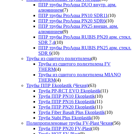
ППР трубы ProAqua DUO внутр. арм.
алюминием
(7)
ППР трубы ProAqua PN10 SDR11
(10)
ППР трубы ProAqua PN20 SDR6
(10)
ППР трубы ProAqua PN25 внешн. арм.
алюминием
(9)
ППР трубы ProAqua RUBIS PN20 арм. стекл.
SDR 7,4
(10)
ППР трубы ProAqua RUBIS PN25 арм. стекл.
SDR 6
(10)
Трубы из сшитого полиэтилена
(8)
Трубы из сшитого полиэтилена FV
THERM
(4)
Трубы из сшитого полиэтилена MIANO
THERM
(4)
Трубы ППР Ekoplastik (Чехия)
(63)
Труба PP-RCT EVO Ekoplastik
(11)
Труба ППР PN10 Ekoplastik
(10)
Труба ППР PN16 Ekoplastik
(11)
Труба ППР PN20 Ekoplastik
(11)
Труба Fiber Basalt Plus Ekoplastik
(10)
Труба Stabi Plus Ekoplastik
(10)
Полипропиленовые трубы FV-Plast Чехия
(56)
Труба ППР PN20 FV-Plast
(10)
Труба HOT FV-Plast
(9)