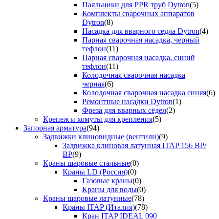
Паяльники для PPR труб Dytron
(5)
Комплекты сварочных аппаратов
Dytron
(8)
Насадка для вварного седла Dytron
(4)
Парная сварочная насадка, черный
тефлон
(11)
Парная сварочная насадка, синий
тефлон
(11)
Колодочная сварочная насадка
черная
(6)
Колодочная сварочная насадка синяя
(6)
Ремонтные насадки Dytron
(1)
Фреза для вварных сёдел
(2)
Крепеж и хомуты для крепления
(5)
Запорная арматура
(94)
Задвижки клиновидные (вентили)
(9)
Задвижка клиновая латунная ITAP 156 ВР/
ВР
(9)
Краны шаровые стальные
(0)
Краны LD (Россия)
(0)
Газовые краны
(0)
Краны для воды
(0)
Краны шаровые латунные
(78)
Краны ITAP (Италия)
(78)
Кран ITAP IDEAL 090