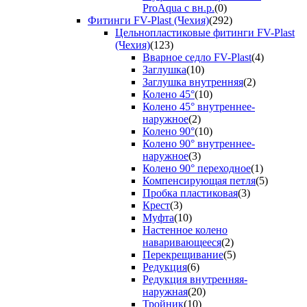
ProAqua с вн.р.
(0)
Фитинги FV-Plast (Чехия)
(292)
Цельнопластиковые фитинги FV-Plast
(Чехия)
(123)
Вварное седло FV-Plast
(4)
Заглушка
(10)
Заглушка внутренняя
(2)
Колено 45°
(10)
Колено 45° внутреннее-
наружное
(2)
Колено 90°
(10)
Колено 90° внутреннее-
наружное
(3)
Колено 90° переходное
(1)
Компенсирующая петля
(5)
Пробка пластиковая
(3)
Крест
(3)
Муфта
(10)
Настенное колено
наваривающееся
(2)
Перекрещивание
(5)
Редукция
(6)
Редукция внутренняя-
наружная
(20)
Тройник
(10)