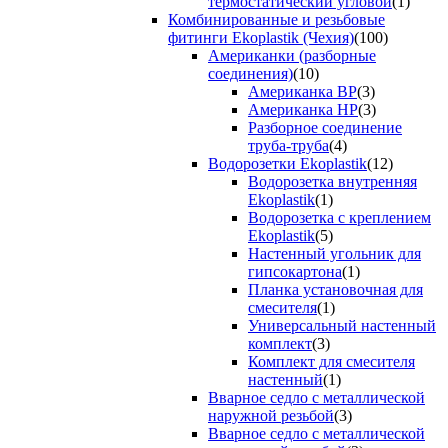
термостатический угловой
(1)
Комбинированные и резьбовые
фитинги Ekoplastik (Чехия)
(100)
Американки (разборные
соединения)
(10)
Американка ВР
(3)
Американка НР
(3)
Разборное соединение
труба-труба
(4)
Водорозетки Ekoplastik
(12)
Водорозетка внутренняя
Ekoplastik
(1)
Водорозетка с креплением
Ekoplastik
(5)
Настенный угольник для
гипсокартона
(1)
Планка установочная для
смесителя
(1)
Универсальный настенный
комплект
(3)
Комплект для смесителя
настенный
(1)
Вварное седло с металлической
наружной резьбой
(3)
Вварное седло с металлической