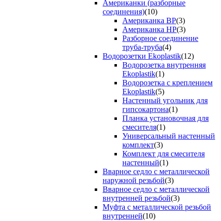
Американки (разборные
соединения)
(10)
Американка ВР
(3)
Американка НР
(3)
Разборное соединение
труба-труба
(4)
Водорозетки Ekoplastik
(12)
Водорозетка внутренняя
Ekoplastik
(1)
Водорозетка с креплением
Ekoplastik
(5)
Настенный угольник для
гипсокартона
(1)
Планка установочная для
смесителя
(1)
Универсальный настенный
комплект
(3)
Комплект для смесителя
настенный
(1)
Вварное седло с металлической
наружной резьбой
(3)
Вварное седло с металлической
внутренней резьбой
(3)
Муфта с металлической резьбой
внутренней
(10)