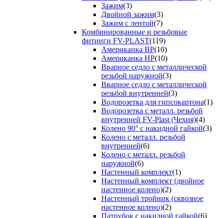
Зажим
(3)
Двойной зажим
(3)
Зажим с лентой
(7)
Комбинированные и резьбовые
фитинги FV-PLAST
(119)
Американка ВР
(10)
Американка НР
(10)
Вварное седло с металлической
резьбой наружной
(3)
Вварное седло с металлической
резьбой внутренней
(3)
Водорозетка для гипсокартона
(1)
Водорозетка с металл. резьбой
внутренней FV-Plast (Чехия)
(4)
Колено 90° с накидной гайкой
(3)
Колено с металл. резьбой
внутренней
(6)
Колено с металл. резьбой
наружной
(6)
Настенный комплект
(1)
Настенный комплект (двойное
настенное колено)
(2)
Настенный тройник (сквозное
настенное колено)
(2)
Патрубок с накидной гайкой
(6)