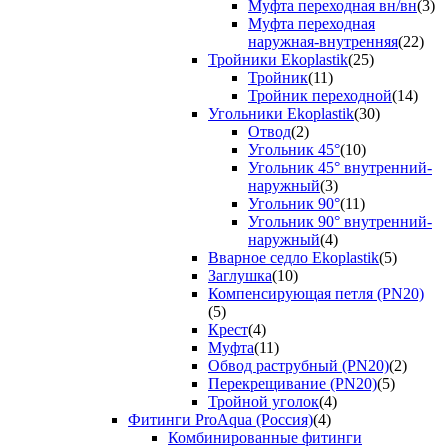
Муфта переходная вн/вн
(3)
Муфта переходная
наружная-внутренняя
(22)
Тройники Ekoplastik
(25)
Тройник
(11)
Тройник переходной
(14)
Угольники Ekoplastik
(30)
Отвод
(2)
Угольник 45°
(10)
Угольник 45° внутренний-
наружный
(3)
Угольник 90°
(11)
Угольник 90° внутренний-
наружный
(4)
Вварное седло Ekoplastik
(5)
Заглушка
(10)
Компенсирующая петля (PN20)
(5)
Крест
(4)
Муфта
(11)
Обвод раструбный (PN20)
(2)
Перекрещивание (PN20)
(5)
Тройной уголок
(4)
Фитинги ProAqua (Россия)
(4)
Комбинированные фитинги