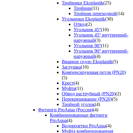
Тройники Ekoplastik
(25)
Тройник
(11)
Тройник переходной
(14)
Угольники Ekoplastik
(30)
Отвод
(2)
Угольник 45°
(10)
Угольник 45° внутренний-
наружный
(3)
Угольник 90°
(11)
Угольник 90° внутренний-
наружный
(4)
Вварное седло Ekoplastik
(5)
Заглушка
(10)
Компенсирующая петля (PN20)
(5)
Крест
(4)
Муфта
(11)
Обвод раструбный (PN20)
(2)
Перекрещивание (PN20)
(5)
Тройной уголок
(4)
Фитинги ProAqua (Россия)
(4)
Комбинированные фитинги
ProAqua
(4)
Водорозетки ProAqua
(4)
Муфта комбинированная