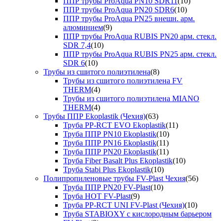
ППР трубы ProAqua PN10 SDR11
(10)
ППР трубы ProAqua PN20 SDR6
(10)
ППР трубы ProAqua PN25 внешн. арм.
алюминием
(9)
ППР трубы ProAqua RUBIS PN20 арм. стекл.
SDR 7,4
(10)
ППР трубы ProAqua RUBIS PN25 арм. стекл.
SDR 6
(10)
Трубы из сшитого полиэтилена
(8)
Трубы из сшитого полиэтилена FV
THERM
(4)
Трубы из сшитого полиэтилена MIANO
THERM
(4)
Трубы ППР Ekoplastik (Чехия)
(63)
Труба PP-RCT EVO Ekoplastik
(11)
Труба ППР PN10 Ekoplastik
(10)
Труба ППР PN16 Ekoplastik
(11)
Труба ППР PN20 Ekoplastik
(11)
Труба Fiber Basalt Plus Ekoplastik
(10)
Труба Stabi Plus Ekoplastik
(10)
Полипропиленовые трубы FV-Plast Чехия
(56)
Труба ППР PN20 FV-Plast
(10)
Труба HOT FV-Plast
(9)
Труба PP-RCT UNI FV-Plast (Чехия)
(10)
Труба STABIOXY с кислородным барьером