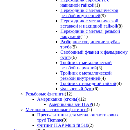
накидной гайкой
(1)
Переходник с металлической
резьбой внутренней
(9)
Переходник с металлической
вставкой и накидной гайкой
(8)
Переходник с металл. резьбой
наружной
(11)
Разборное соединение труба -
труба
(5)
Свободный фланец к фальцевому
бурту
(6)
Тройник с металлической
резьбой наружной
(3)
Тройник с металлической
резьбой внутренней
(4)
Тройник с накидной гайкой
(4)
Фальцевый бурт
(6)
Резьбовые фитинги
(12)
Американки (сгоны)
(12)
Американка в/н ITAP
(12)
Металлопластиковые фитинги
(2)
Пресс-фитинги для металлопластиковых
труб Tiemme
(0)
Фитинг ITAP Multi-fit 510
(2)