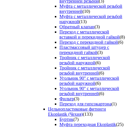
внутренней резьбой
(3)
Муфта с металлической резьбой
внутренней
(10)
Муфта с металлической резьбой
наружной
(13)
Обратный клапан
(3)
Переход с металлической
вставкой и перекидной гайкой
(8)
Переход с перекидной гайкой
(6)
Пластмассовый штуцер с
перекидной гайкой
(3)
Тройник с металлической
резьбой наружной
(6)
Тройник с металлической
резьбой внутренней
(6)
Угольник 90° с металлической
резьбой наружной
(6)
Угольник 90° с металлической
резьбой внутренней
(6)
Фильтр
(3)
Переход для гипсокартона
(1)
Цельнопластиковые фитинги
Ekoplastik (Чехия)
(133)
Буртик
(7)
Муфта переходная Ekoplastik
(25)