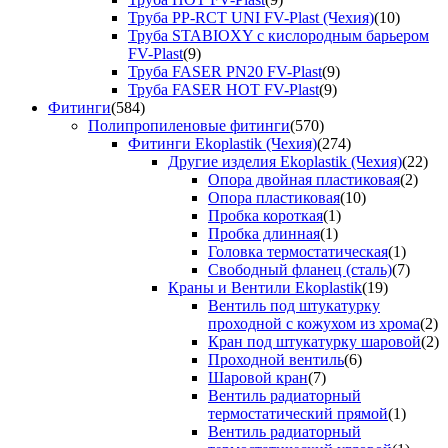
Труба PP-RCT UNI FV-Plast (Чехия)
(10)
Труба STABIOXY с кислородным барьером
FV-Plast
(9)
Труба FASER PN20 FV-Plast
(9)
Труба FASER HOT FV-Plast
(9)
Фитинги
(584)
Полипропиленовые фитинги
(570)
Фитинги Ekoplastik (Чехия)
(274)
Другие изделия Ekoplastik (Чехия)
(22)
Опора двойная пластиковая
(2)
Опора пластиковая
(10)
Пробка короткая
(1)
Пробка длинная
(1)
Головка термостатическая
(1)
Свободный фланец (сталь)
(7)
Краны и Вентили Ekoplastik
(19)
Вентиль под штукатурку
проходной с кожухом из хрома
(2)
Кран под штукатурку шаровой
(2)
Проходной вентиль
(6)
Шаровой кран
(7)
Вентиль радиаторный
термостатический прямой
(1)
Вентиль радиаторный