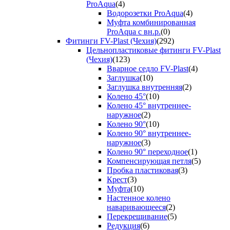
ProAqua
(4)
Водорозетки ProAqua
(4)
Муфта комбинированная
ProAqua с вн.р.
(0)
Фитинги FV-Plast (Чехия)
(292)
Цельнопластиковые фитинги FV-Plast
(Чехия)
(123)
Вварное седло FV-Plast
(4)
Заглушка
(10)
Заглушка внутренняя
(2)
Колено 45°
(10)
Колено 45° внутреннее-
наружное
(2)
Колено 90°
(10)
Колено 90° внутреннее-
наружное
(3)
Колено 90° переходное
(1)
Компенсирующая петля
(5)
Пробка пластиковая
(3)
Крест
(3)
Муфта
(10)
Настенное колено
наваривающееся
(2)
Перекрещивание
(5)
Редукция
(6)