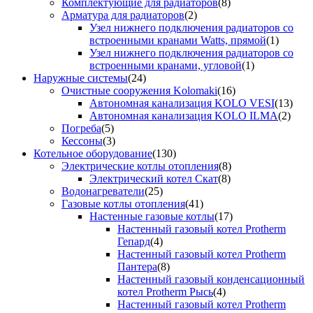
Комплектующие для радиаторов
(8)
Арматура для радиаторов
(2)
Узел нижнего подключения радиаторов со
встроенными кранами Watts, прямой
(1)
Узел нижнего подключения радиаторов со
встроенными кранами, угловой
(1)
Наружные системы
(24)
Очистные сооружения Kolomaki
(16)
Автономная канализация KOLO VESI
(13)
Автономная канализация KOLO ILMA
(2)
Погреба
(5)
Кессоны
(3)
Котельное оборудование
(130)
Электрические котлы отопления
(8)
Электрический котел Скат
(8)
Водонагреватели
(25)
Газовые котлы отопления
(41)
Настенные газовые котлы
(17)
Настенный газовый котел Protherm
Гепард
(4)
Настенный газовый котел Protherm
Пантера
(8)
Настенный газовый конденсационный
котел Protherm Рысь
(4)
Настенный газовый котел Protherm