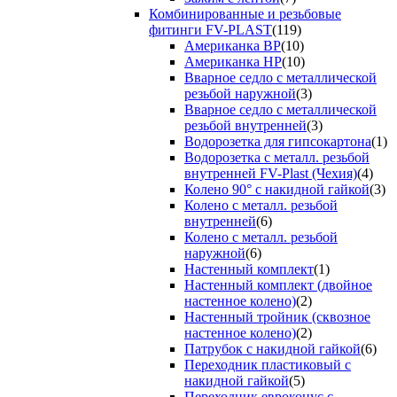
Комбинированные и резьбовые
фитинги FV-PLAST
(119)
Американка ВР
(10)
Американка НР
(10)
Вварное седло с металлической
резьбой наружной
(3)
Вварное седло с металлической
резьбой внутренней
(3)
Водорозетка для гипсокартона
(1)
Водорозетка с металл. резьбой
внутренней FV-Plast (Чехия)
(4)
Колено 90° с накидной гайкой
(3)
Колено с металл. резьбой
внутренней
(6)
Колено с металл. резьбой
наружной
(6)
Настенный комплект
(1)
Настенный комплект (двойное
настенное колено)
(2)
Настенный тройник (сквозное
настенное колено)
(2)
Патрубок с накидной гайкой
(6)
Переходник пластиковый с
накидной гайкой
(5)
Переходник евроконус с