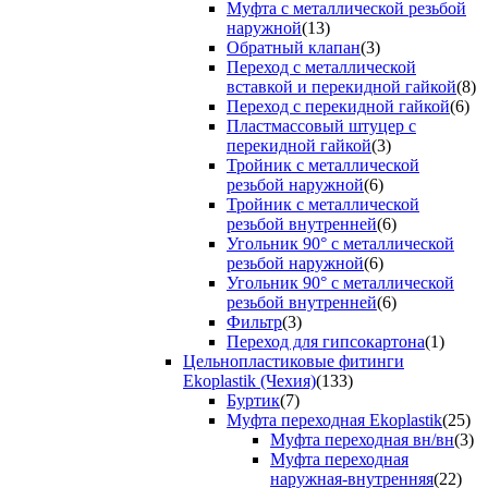
Муфта с металлической резьбой
наружной
(13)
Обратный клапан
(3)
Переход с металлической
вставкой и перекидной гайкой
(8)
Переход с перекидной гайкой
(6)
Пластмассовый штуцер с
перекидной гайкой
(3)
Тройник с металлической
резьбой наружной
(6)
Тройник с металлической
резьбой внутренней
(6)
Угольник 90° с металлической
резьбой наружной
(6)
Угольник 90° с металлической
резьбой внутренней
(6)
Фильтр
(3)
Переход для гипсокартона
(1)
Цельнопластиковые фитинги
Ekoplastik (Чехия)
(133)
Буртик
(7)
Муфта переходная Ekoplastik
(25)
Муфта переходная вн/вн
(3)
Муфта переходная
наружная-внутренняя
(22)