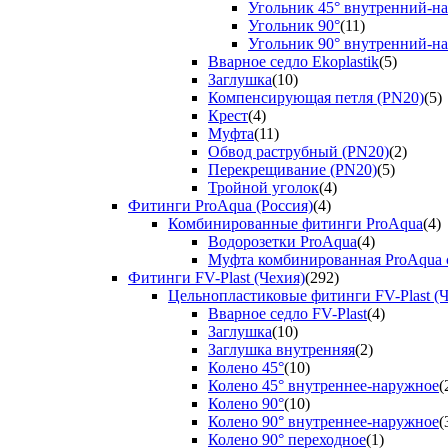
Угольник 45° внутренний-н
Угольник 90°
(11)
Угольник 90° внутренний-н
Вварное седло Ekoplastik
(5)
Заглушка
(10)
Компенсирующая петля (PN20)
(5)
Крест
(4)
Муфта
(11)
Обвод раструбный (PN20)
(2)
Перекрещивание (PN20)
(5)
Тройной уголок
(4)
Фитинги ProAqua (Россия)
(4)
Комбинированные фитинги ProAqua
(4)
Водорозетки ProAqua
(4)
Муфта комбинированная ProAqua с
Фитинги FV-Plast (Чехия)
(292)
Цельнопластиковые фитинги FV-Plast (Ч
Вварное седло FV-Plast
(4)
Заглушка
(10)
Заглушка внутренняя
(2)
Колено 45°
(10)
Колено 45° внутреннее-наружное
(
Колено 90°
(10)
Колено 90° внутреннее-наружное
(
Колено 90° переходное
(1)