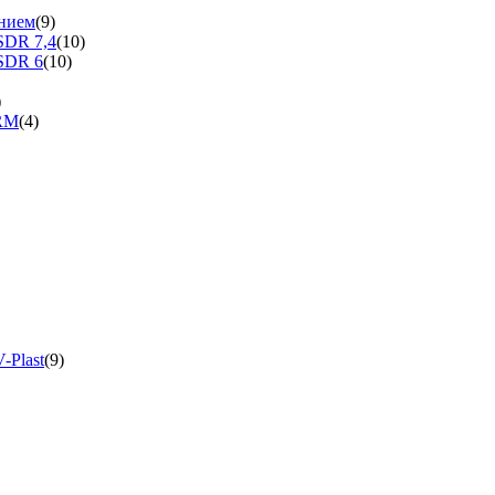
нием
(9)
SDR 7,4
(10)
SDR 6
(10)
)
ERM
(4)
-Plast
(9)