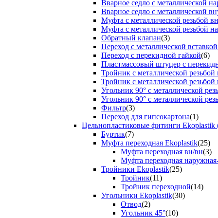
Вварное седло с металлической н
Вварное седло с металлической вн
Муфта с металлической резьбой в
Муфта с металлической резьбой н
Обратный клапан
(3)
Переход с металлической вставкой
Переход с перекидной гайкой
(6)
Пластмассовый штуцер с перекид
Тройник с металлической резьбой
Тройник с металлической резьбой
Угольник 90° с металлической ре
Угольник 90° с металлической рез
Фильтр
(3)
Переход для гипсокартона
(1)
Цельнопластиковые фитинги Ekoplastik 
Буртик
(7)
Муфта переходная Ekoplastik
(25)
Муфта переходная вн/вн
(3)
Муфта переходная наружная
Тройники Ekoplastik
(25)
Тройник
(11)
Тройник переходной
(14)
Угольники Ekoplastik
(30)
Отвод
(2)
Угольник 45°
(10)