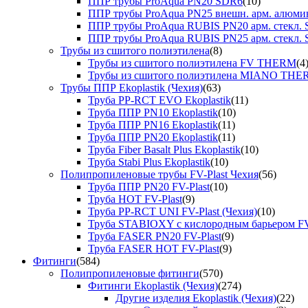
ППР трубы ProAqua PN20 SDR6
(10)
ППР трубы ProAqua PN25 внешн. арм. алюми
ППР трубы ProAqua RUBIS PN20 арм. стекл. 
ППР трубы ProAqua RUBIS PN25 арм. стекл. 
Трубы из сшитого полиэтилена
(8)
Трубы из сшитого полиэтилена FV THERM
(4
Трубы из сшитого полиэтилена MIANO TH
Трубы ППР Ekoplastik (Чехия)
(63)
Труба PP-RCT EVO Ekoplastik
(11)
Труба ППР PN10 Ekoplastik
(10)
Труба ППР PN16 Ekoplastik
(11)
Труба ППР PN20 Ekoplastik
(11)
Труба Fiber Basalt Plus Ekoplastik
(10)
Труба Stabi Plus Ekoplastik
(10)
Полипропиленовые трубы FV-Plast Чехия
(56)
Труба ППР PN20 FV-Plast
(10)
Труба HOT FV-Plast
(9)
Труба PP-RCT UNI FV-Plast (Чехия)
(10)
Труба STABIOXY с кислородным барьером FV
Труба FASER PN20 FV-Plast
(9)
Труба FASER HOT FV-Plast
(9)
Фитинги
(584)
Полипропиленовые фитинги
(570)
Фитинги Ekoplastik (Чехия)
(274)
Другие изделия Ekoplastik (Чехия)
(22)