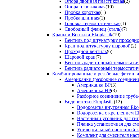
Опора двойная пластиковая
(2)
Опора пластиковая
(10)
Пробка короткая
(1)
Пробка длинная
(1)
Головка термостатическая
(1)
Свободный фланец (сталь)
(7)
Краны и Вентили Ekoplastik
(19)
Вентиль под штукатурку проходно
Кран под штукатурку шаровой
(2)
Проходной вентиль
(6)
Шаровой кран
(7)
Вентиль радиаторный термостати
Вентиль радиаторный термостати
Комбинированные и резьбовые фитинги E
Американки (разборные соединен
Американка ВР
(3)
Американка НР
(3)
Разборное соединение труба
Водорозетки Ekoplastik
(12)
Водорозетка внутренняя Ekop
Водорозетка с креплением Ek
Настенный угольник для ги
Планка установочная для см
Универсальный настенный к
Комплект для смесителя нас