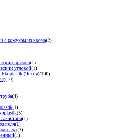
й с кожухом из хрома
(2)
ческий прямой
(1)
ческий угловой
(1)
koplastik (Чехия)
(100)
ия)
(10)
-труба
(4)
lastik
(1)
oplastik
(5)
псокартона
(1)
есителя
(1)
омплект
(3)
тенный
(1)