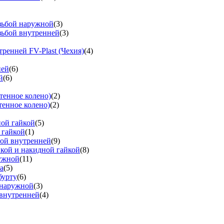
езьбой наружной
(3)
зьбой внутренней
(3)
тренней FV-Plast (Чехия)
(4)
ней
(6)
й
(6)
тенное колено)
(2)
тенное колено)
(2)
ной гайкой
(5)
 гайкой
(1)
бой внутренней
(9)
вкой и накидной гайкой
(8)
ружной
(11)
а
(5)
бурту
(6)
 наружной
(3)
 внутренней
(4)