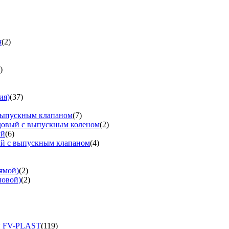
я
(2)
)
ия)
(37)
выпускным клапаном
(7)
довый с выпускным коленом
(2)
ый
(6)
ый с выпускным клапаном
(4)
ямой)
(2)
ловой)
(2)
и FV-PLAST
(119)