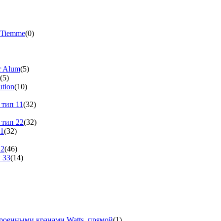
 Tiemme
(0)
r Alum
(5)
(5)
tion
(10)
 тип 11
(32)
 тип 22
(32)
11
(32)
22
(46)
 33
(14)
троенными кранами Watts, прямой
(1)