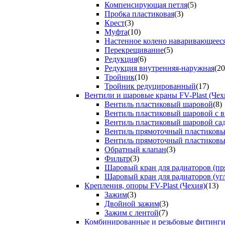
Компенсирующая петля
(5)
Пробка пластиковая
(3)
Крест
(3)
Муфта
(10)
Настенное колено наваривающеес
Перекрещивание
(5)
Редукция
(6)
Редукция внутренняя-наружная
(20
Тройник
(10)
Тройник редуцированный
(17)
Вентили и шаровые краны FV-Plast (Чех
Вентиль пластиковый шаровой
(8)
Вентиль пластиковый шаровой с 
Вентиль пластиковый шаровой са
Вентиль прямоточный пластиков
Вентиль прямоточный пластиков
Обратный клапан
(3)
Фильтр
(3)
Шаровый кран для радиаторов (пр
Шаровый кран для радиаторов (уг
Крепления, опоры FV-Plast (Чехия)
(13)
Зажим
(3)
Двойной зажим
(3)
Зажим с лентой
(7)
Комбинированные и резьбовые фитинг