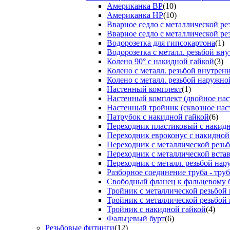
Американка ВР
(10)
Американка НР
(10)
Вварное седло с металлической р
Вварное седло с металлической ре
Водорозетка для гипсокартона
(1)
Водорозетка с металл. резьбой вну
Колено 90° с накидной гайкой
(3)
Колено с металл. резьбой внутрен
Колено с металл. резьбой наружно
Настенный комплект
(1)
Настенный комплект (двойное нас
Настенный тройник (сквозное нас
Патрубок с накидной гайкой
(6)
Переходник пластиковый с накид
Переходник евроконус с накидной
Переходник с металлической резь
Переходник с металлической вста
Переходник с металл. резьбой на
Разборное соединение труба - труб
Свободный фланец к фальцевому 
Тройник с металлической резьбой
Тройник с металлической резьбой
Тройник с накидной гайкой
(4)
Фальцевый бурт
(6)
Резьбовые фитинги
(12)