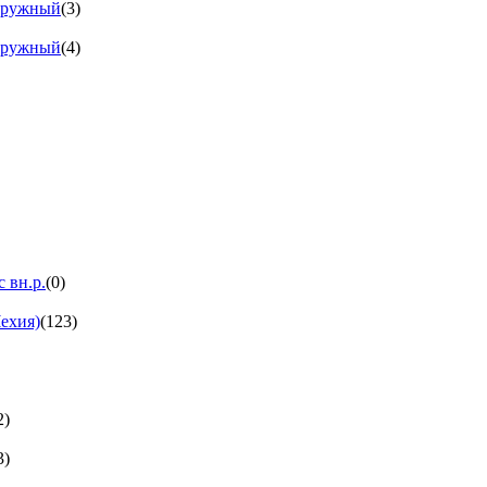
аружный
(3)
аружный
(4)
 вн.р.
(0)
ехия)
(123)
2)
3)