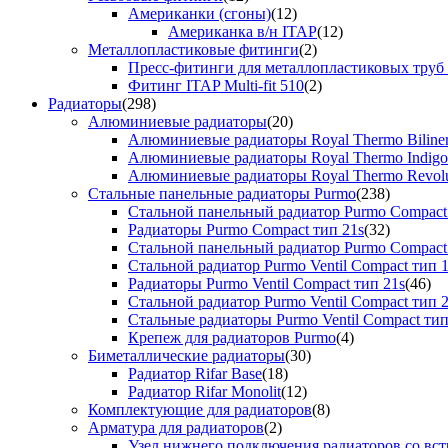
Американки (сгоны)
(12)
Американка в/н ITAP
(12)
Металлопластиковые фитинги
(2)
Пресс-фитинги для металлопластиковых труб
Фитинг ITAP Multi-fit 510
(2)
Радиаторы
(298)
Алюминиевые радиаторы
(20)
Алюминиевые радиаторы Royal Thermo Biline
Алюминиевые радиаторы Royal Thermo Indigo
Алюминиевые радиаторы Royal Thermo Revolu
Стальные панельные радиаторы Purmo
(238)
Стальной панельный радиатор Purmo Compact
Радиаторы Purmo Compact тип 21s
(32)
Стальной панельный радиатор Purmo Compact
Стальной радиатор Purmo Ventil Compact тип 
Радиаторы Purmo Ventil Compact тип 21s
(46)
Стальной радиатор Purmo Ventil Compact тип 
Стальные радиаторы Purmo Ventil Compact тип
Крепеж для радиаторов Purmo
(4)
Биметаллические радиаторы
(30)
Радиатор Rifar Base
(18)
Радиатор Rifar Monolit
(12)
Комплектующие для радиаторов
(8)
Арматура для радиаторов
(2)
Узел нижнего подключения радиаторов со вс