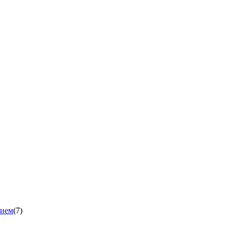
нием
(7)