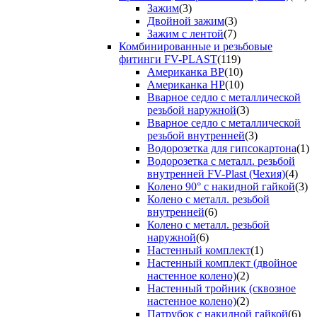
Зажим
(3)
Двойной зажим
(3)
Зажим с лентой
(7)
Комбинированные и резьбовые
фитинги FV-PLAST
(119)
Американка ВР
(10)
Американка НР
(10)
Вварное седло с металлической
резьбой наружной
(3)
Вварное седло с металлической
резьбой внутренней
(3)
Водорозетка для гипсокартона
(1)
Водорозетка с металл. резьбой
внутренней FV-Plast (Чехия)
(4)
Колено 90° с накидной гайкой
(3)
Колено с металл. резьбой
внутренней
(6)
Колено с металл. резьбой
наружной
(6)
Настенный комплект
(1)
Настенный комплект (двойное
настенное колено)
(2)
Настенный тройник (сквозное
настенное колено)
(2)
Патрубок с накидной гайкой
(6)