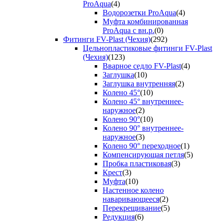
ProAqua
(4)
Водорозетки ProAqua
(4)
Муфта комбинированная
ProAqua с вн.р.
(0)
Фитинги FV-Plast (Чехия)
(292)
Цельнопластиковые фитинги FV-Plast
(Чехия)
(123)
Вварное седло FV-Plast
(4)
Заглушка
(10)
Заглушка внутренняя
(2)
Колено 45°
(10)
Колено 45° внутреннее-
наружное
(2)
Колено 90°
(10)
Колено 90° внутреннее-
наружное
(3)
Колено 90° переходное
(1)
Компенсирующая петля
(5)
Пробка пластиковая
(3)
Крест
(3)
Муфта
(10)
Настенное колено
наваривающееся
(2)
Перекрещивание
(5)
Редукция
(6)