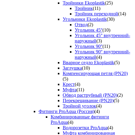
Тройники Ekoplastik
(25)
Тройник
(11)
Тройник переходной
(14)
Угольники Ekoplastik
(30)
Отвод
(2)
Угольник 45°
(10)
Угольник 45° внутренний-
наружный
(3)
Угольник 90°
(11)
Угольник 90° внутренний-
наружный
(4)
Вварное седло Ekoplastik
(5)
Заглушка
(10)
Компенсирующая петля (PN20)
(5)
Крест
(4)
Муфта
(11)
Обвод раструбный (PN20)
(2)
Перекрещивание (PN20)
(5)
Тройной уголок
(4)
Фитинги ProAqua (Россия)
(4)
Комбинированные фитинги
ProAqua
(4)
Водорозетки ProAqua
(4)
Муфта комбинированная