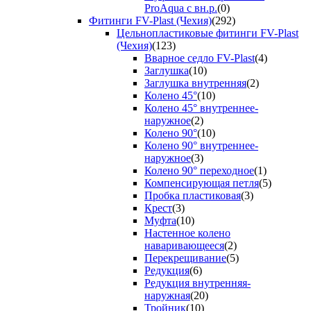
ProAqua с вн.р.
(0)
Фитинги FV-Plast (Чехия)
(292)
Цельнопластиковые фитинги FV-Plast
(Чехия)
(123)
Вварное седло FV-Plast
(4)
Заглушка
(10)
Заглушка внутренняя
(2)
Колено 45°
(10)
Колено 45° внутреннее-
наружное
(2)
Колено 90°
(10)
Колено 90° внутреннее-
наружное
(3)
Колено 90° переходное
(1)
Компенсирующая петля
(5)
Пробка пластиковая
(3)
Крест
(3)
Муфта
(10)
Настенное колено
наваривающееся
(2)
Перекрещивание
(5)
Редукция
(6)
Редукция внутренняя-
наружная
(20)
Тройник
(10)