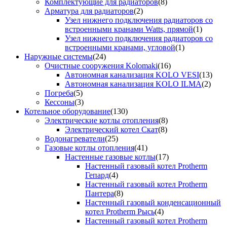
Комплектующие для радиаторов
(8)
Арматура для радиаторов
(2)
Узел нижнего подключения радиаторов со
встроенными кранами Watts, прямой
(1)
Узел нижнего подключения радиаторов со
встроенными кранами, угловой
(1)
Наружные системы
(24)
Очистные сооружения Kolomaki
(16)
Автономная канализация KOLO VESI
(13)
Автономная канализация KOLO ILMA
(2)
Погреба
(5)
Кессоны
(3)
Котельное оборудование
(130)
Электрические котлы отопления
(8)
Электрический котел Скат
(8)
Водонагреватели
(25)
Газовые котлы отопления
(41)
Настенные газовые котлы
(17)
Настенный газовый котел Protherm
Гепард
(4)
Настенный газовый котел Protherm
Пантера
(8)
Настенный газовый конденсационный
котел Protherm Рысь
(4)
Настенный газовый котел Protherm