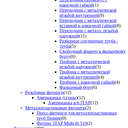
накидной гайкой
(1)
Переходник с металлической
резьбой внутренней
(9)
Переходник с металлической
вставкой и накидной гайкой
(8)
Переходник с металл. резьбой
наружной
(11)
Разборное соединение труба -
труба
(5)
Свободный фланец к фальцевому
бурту
(6)
Тройник с металлической
резьбой наружной
(3)
Тройник с металлической
резьбой внутренней
(4)
Тройник с накидной гайкой
(4)
Фальцевый бурт
(6)
Резьбовые фитинги
(12)
Американки (сгоны)
(12)
Американка в/н ITAP
(12)
Металлопластиковые фитинги
(2)
Пресс-фитинги для металлопластиковых
труб Tiemme
(0)
Фитинг ITAP Multi-fit 510
(2)