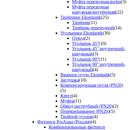
Муфта переходная вн/вн
(3)
Муфта переходная
наружная-внутренняя
(22)
Тройники Ekoplastik
(25)
Тройник
(11)
Тройник переходной
(14)
Угольники Ekoplastik
(30)
Отвод
(2)
Угольник 45°
(10)
Угольник 45° внутренний-
наружный
(3)
Угольник 90°
(11)
Угольник 90° внутренний-
наружный
(4)
Вварное седло Ekoplastik
(5)
Заглушка
(10)
Компенсирующая петля (PN20)
(5)
Крест
(4)
Муфта
(11)
Обвод раструбный (PN20)
(2)
Перекрещивание (PN20)
(5)
Тройной уголок
(4)
Фитинги ProAqua (Россия)
(4)
Комбинированные фитинги