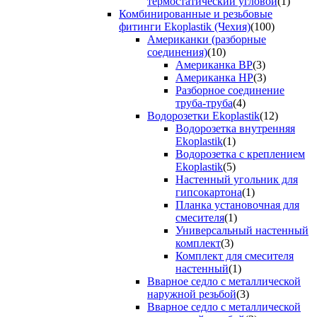
термостатический угловой
(1)
Комбинированные и резьбовые
фитинги Ekoplastik (Чехия)
(100)
Американки (разборные
соединения)
(10)
Американка ВР
(3)
Американка НР
(3)
Разборное соединение
труба-труба
(4)
Водорозетки Ekoplastik
(12)
Водорозетка внутренняя
Ekoplastik
(1)
Водорозетка с креплением
Ekoplastik
(5)
Настенный угольник для
гипсокартона
(1)
Планка установочная для
смесителя
(1)
Универсальный настенный
комплект
(3)
Комплект для смесителя
настенный
(1)
Вварное седло с металлической
наружной резьбой
(3)
Вварное седло с металлической