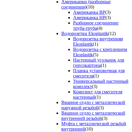
Американки (разборные
соединения)
(10)
Американка ВР
(3)
Американка НР
(3)
Разборное соединение
труба-труба
(4)
Водорозетки Ekoplastik
(12)
Водорозетка внутренняя
Ekoplastik
(1)
Водорозетка с креплением
Ekoplastik
(5)
Настенный угольник для
гипсокартона
(1)
Планка установочная для
смесителя
(1)
Универсальный настенный
комплект
(3)
Комплект для смесителя
настенный
(1)
Вварное седло с металлической
наружной резьбой
(3)
Вварное седло с металлической
внутренней резьбой
(3)
Муфта с металлической резьбой
внутренней
(10)