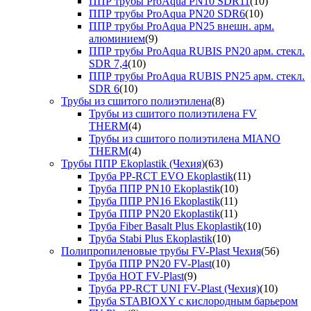
ППР трубы ProAqua PN10 SDR11
(10)
ППР трубы ProAqua PN20 SDR6
(10)
ППР трубы ProAqua PN25 внешн. арм.
алюминием
(9)
ППР трубы ProAqua RUBIS PN20 арм. стекл.
SDR 7,4
(10)
ППР трубы ProAqua RUBIS PN25 арм. стекл.
SDR 6
(10)
Трубы из сшитого полиэтилена
(8)
Трубы из сшитого полиэтилена FV
THERM
(4)
Трубы из сшитого полиэтилена MIANO
THERM
(4)
Трубы ППР Ekoplastik (Чехия)
(63)
Труба PP-RCT EVO Ekoplastik
(11)
Труба ППР PN10 Ekoplastik
(10)
Труба ППР PN16 Ekoplastik
(11)
Труба ППР PN20 Ekoplastik
(11)
Труба Fiber Basalt Plus Ekoplastik
(10)
Труба Stabi Plus Ekoplastik
(10)
Полипропиленовые трубы FV-Plast Чехия
(56)
Труба ППР PN20 FV-Plast
(10)
Труба HOT FV-Plast
(9)
Труба PP-RCT UNI FV-Plast (Чехия)
(10)
Труба STABIOXY с кислородным барьером