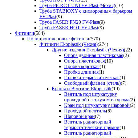
Труба PP-RCT UNI FV-Plast (Чехия)
(10)
Труба STABIOXY с кислородным барьером
FV-Plast
(9)
Труба FASER PN20 FV-Plast
(9)
Труба FASER HOT FV-Plast
(9)
Фитинги
(584)
Полипропиленовые фитинги
(570)
Фитинги Ekoplastik (Чехия)
(274)
Другие изделия Ekoplastik (Чехия)
(22)
Опора двойная пластиковая
(2)
Опора пластиковая
(10)
Пробка короткая
(1)
Пробка длинная
(1)
Головка термостатическая
(1)
Свободный фланец (сталь)
(7)
Краны и Вентили Ekoplastik
(19)
Вентиль под штукатурку
проходной с кожухом из хрома
(2)
Кран под штукатурку шаровой
(2)
Проходной вентиль
(6)
Шаровой кран
(7)
Вентиль радиаторный
термостатический прямой
(1)
Вентиль радиаторный