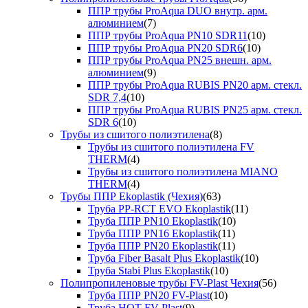
ППР трубы ProAqua DUO внутр. арм.
алюминием
(7)
ППР трубы ProAqua PN10 SDR11
(10)
ППР трубы ProAqua PN20 SDR6
(10)
ППР трубы ProAqua PN25 внешн. арм.
алюминием
(9)
ППР трубы ProAqua RUBIS PN20 арм. стекл.
SDR 7,4
(10)
ППР трубы ProAqua RUBIS PN25 арм. стекл.
SDR 6
(10)
Трубы из сшитого полиэтилена
(8)
Трубы из сшитого полиэтилена FV
THERM
(4)
Трубы из сшитого полиэтилена MIANO
THERM
(4)
Трубы ППР Ekoplastik (Чехия)
(63)
Труба PP-RCT EVO Ekoplastik
(11)
Труба ППР PN10 Ekoplastik
(10)
Труба ППР PN16 Ekoplastik
(11)
Труба ППР PN20 Ekoplastik
(11)
Труба Fiber Basalt Plus Ekoplastik
(10)
Труба Stabi Plus Ekoplastik
(10)
Полипропиленовые трубы FV-Plast Чехия
(56)
Труба ППР PN20 FV-Plast
(10)
Труба HOT FV-Plast
(9)