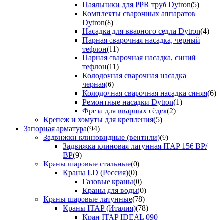
Паяльники для PPR труб Dytron
(5)
Комплекты сварочных аппаратов
Dytron
(8)
Насадка для вварного седла Dytron
(4)
Парная сварочная насадка, черный
тефлон
(11)
Парная сварочная насадка, синий
тефлон
(11)
Колодочная сварочная насадка
черная
(6)
Колодочная сварочная насадка синяя
(6)
Ремонтные насадки Dytron
(1)
Фреза для вварных сёдел
(2)
Крепеж и хомуты для крепления
(5)
Запорная арматура
(94)
Задвижки клиновидные (вентили)
(9)
Задвижка клиновая латунная ITAP 156 ВР/
ВР
(9)
Краны шаровые стальные
(0)
Краны LD (Россия)
(0)
Газовые краны
(0)
Краны для воды
(0)
Краны шаровые латунные
(78)
Краны ITAP (Италия)
(78)
Кран ITAP IDEAL 090