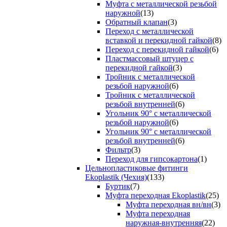
Муфта с металлической резьбой
наружной
(13)
Обратный клапан
(3)
Переход с металлической
вставкой и перекидной гайкой
(8)
Переход с перекидной гайкой
(6)
Пластмассовый штуцер с
перекидной гайкой
(3)
Тройник с металлической
резьбой наружной
(6)
Тройник с металлической
резьбой внутренней
(6)
Угольник 90° с металлической
резьбой наружной
(6)
Угольник 90° с металлической
резьбой внутренней
(6)
Фильтр
(3)
Переход для гипсокартона
(1)
Цельнопластиковые фитинги
Ekoplastik (Чехия)
(133)
Буртик
(7)
Муфта переходная Ekoplastik
(25)
Муфта переходная вн/вн
(3)
Муфта переходная
наружная-внутренняя
(22)