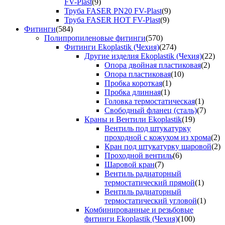
FV-Plast
(9)
Труба FASER PN20 FV-Plast
(9)
Труба FASER HOT FV-Plast
(9)
Фитинги
(584)
Полипропиленовые фитинги
(570)
Фитинги Ekoplastik (Чехия)
(274)
Другие изделия Ekoplastik (Чехия)
(22)
Опора двойная пластиковая
(2)
Опора пластиковая
(10)
Пробка короткая
(1)
Пробка длинная
(1)
Головка термостатическая
(1)
Свободный фланец (сталь)
(7)
Краны и Вентили Ekoplastik
(19)
Вентиль под штукатурку
проходной с кожухом из хрома
(2)
Кран под штукатурку шаровой
(2)
Проходной вентиль
(6)
Шаровой кран
(7)
Вентиль радиаторный
термостатический прямой
(1)
Вентиль радиаторный
термостатический угловой
(1)
Комбинированные и резьбовые
фитинги Ekoplastik (Чехия)
(100)