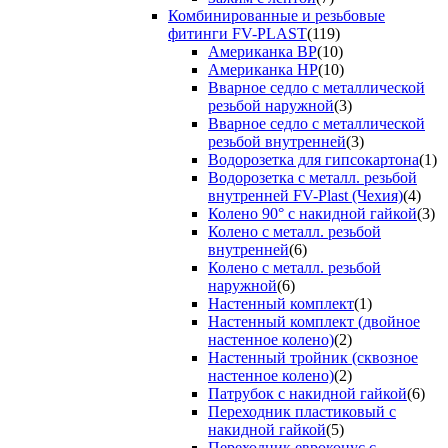
Комбинированные и резьбовые
фитинги FV-PLAST
(119)
Американка ВР
(10)
Американка НР
(10)
Вварное седло с металлической
резьбой наружной
(3)
Вварное седло с металлической
резьбой внутренней
(3)
Водорозетка для гипсокартона
(1)
Водорозетка с металл. резьбой
внутренней FV-Plast (Чехия)
(4)
Колено 90° с накидной гайкой
(3)
Колено с металл. резьбой
внутренней
(6)
Колено с металл. резьбой
наружной
(6)
Настенный комплект
(1)
Настенный комплект (двойное
настенное колено)
(2)
Настенный тройник (сквозное
настенное колено)
(2)
Патрубок с накидной гайкой
(6)
Переходник пластиковый с
накидной гайкой
(5)
Переходник евроконус с