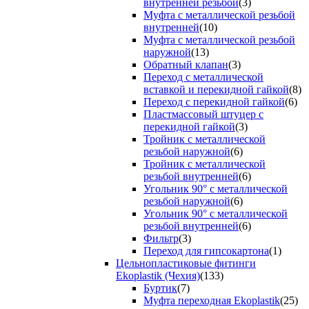
внутренней резьбой
(3)
Муфта с металлической резьбой
внутренней
(10)
Муфта с металлической резьбой
наружной
(13)
Обратный клапан
(3)
Переход с металлической
вставкой и перекидной гайкой
(8)
Переход с перекидной гайкой
(6)
Пластмассовый штуцер с
перекидной гайкой
(3)
Тройник с металлической
резьбой наружной
(6)
Тройник с металлической
резьбой внутренней
(6)
Угольник 90° с металлической
резьбой наружной
(6)
Угольник 90° с металлической
резьбой внутренней
(6)
Фильтр
(3)
Переход для гипсокартона
(1)
Цельнопластиковые фитинги
Ekoplastik (Чехия)
(133)
Буртик
(7)
Муфта переходная Ekoplastik
(25)