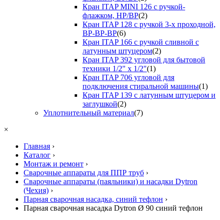
Кран ITAP MINI 126 с ручкой-
флажком, НР/ВР
(2)
Кран ITAP 128 с ручкой 3-х проходной,
ВР-ВР-ВР
(6)
Кран ITAP 166 с ручкой сливной с
латунным штуцером
(2)
Кран ITAP 392 угловой для бытовой
техники 1/2" х 1/2"
(1)
Кран ITAP 706 угловой для
подключения стиральной машины
(1)
Кран ITAP 139 с латунным штуцером и
заглушкой
(2)
Уплотнительный материал
(7)
×
Главная
›
Каталог
›
Монтаж и ремонт
›
Сварочные аппараты для ППР труб
›
Сварочные аппараты (паяльники) и насадки Dytron
(Чехия)
›
Парная сварочная насадка, синий тефлон
›
Парная сварочная насадка Dytron Ø 90 синий тефлон