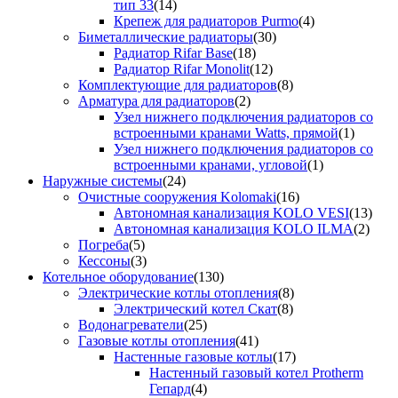
тип 33
(14)
Крепеж для радиаторов Purmo
(4)
Биметаллические радиаторы
(30)
Радиатор Rifar Base
(18)
Радиатор Rifar Monolit
(12)
Комплектующие для радиаторов
(8)
Арматура для радиаторов
(2)
Узел нижнего подключения радиаторов со
встроенными кранами Watts, прямой
(1)
Узел нижнего подключения радиаторов со
встроенными кранами, угловой
(1)
Наружные системы
(24)
Очистные сооружения Kolomaki
(16)
Автономная канализация KOLO VESI
(13)
Автономная канализация KOLO ILMA
(2)
Погреба
(5)
Кессоны
(3)
Котельное оборудование
(130)
Электрические котлы отопления
(8)
Электрический котел Скат
(8)
Водонагреватели
(25)
Газовые котлы отопления
(41)
Настенные газовые котлы
(17)
Настенный газовый котел Protherm
Гепард
(4)