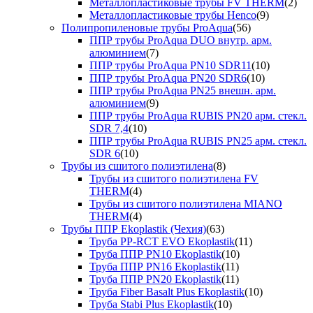
Металлопластиковые трубы FV THERM
(2)
Металлопластиковые трубы Henco
(9)
Полипропиленовые трубы ProAqua
(56)
ППР трубы ProAqua DUO внутр. арм.
алюминием
(7)
ППР трубы ProAqua PN10 SDR11
(10)
ППР трубы ProAqua PN20 SDR6
(10)
ППР трубы ProAqua PN25 внешн. арм.
алюминием
(9)
ППР трубы ProAqua RUBIS PN20 арм. стекл.
SDR 7,4
(10)
ППР трубы ProAqua RUBIS PN25 арм. стекл.
SDR 6
(10)
Трубы из сшитого полиэтилена
(8)
Трубы из сшитого полиэтилена FV
THERM
(4)
Трубы из сшитого полиэтилена MIANO
THERM
(4)
Трубы ППР Ekoplastik (Чехия)
(63)
Труба PP-RCT EVO Ekoplastik
(11)
Труба ППР PN10 Ekoplastik
(10)
Труба ППР PN16 Ekoplastik
(11)
Труба ППР PN20 Ekoplastik
(11)
Труба Fiber Basalt Plus Ekoplastik
(10)
Труба Stabi Plus Ekoplastik
(10)