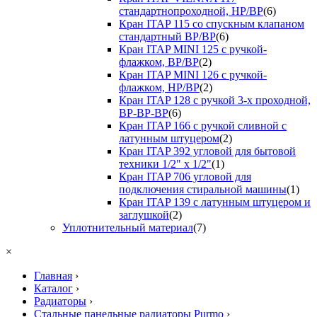
стандартнопроходной, НР/ВР
(6)
Кран ITAP 115 со спускным клапаном
стандартный ВР/ВР
(6)
Кран ITAP MINI 125 с ручкой-
флажком, ВР/ВР
(2)
Кран ITAP MINI 126 с ручкой-
флажком, НР/ВР
(2)
Кран ITAP 128 с ручкой 3-х проходной,
ВР-ВР-ВР
(6)
Кран ITAP 166 с ручкой сливной с
латунным штуцером
(2)
Кран ITAP 392 угловой для бытовой
техники 1/2" х 1/2"
(1)
Кран ITAP 706 угловой для
подключения стиральной машины
(1)
Кран ITAP 139 с латунным штуцером и
заглушкой
(2)
Уплотнительный материал
(7)
×
Главная
›
Каталог
›
Радиаторы
›
Стальные панельные радиаторы Purmo
›