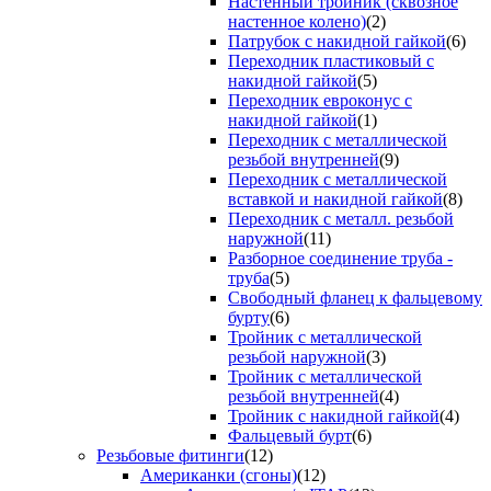
Настенный тройник (сквозное
настенное колено)
(2)
Патрубок с накидной гайкой
(6)
Переходник пластиковый с
накидной гайкой
(5)
Переходник евроконус с
накидной гайкой
(1)
Переходник с металлической
резьбой внутренней
(9)
Переходник с металлической
вставкой и накидной гайкой
(8)
Переходник с металл. резьбой
наружной
(11)
Разборное соединение труба -
труба
(5)
Свободный фланец к фальцевому
бурту
(6)
Тройник с металлической
резьбой наружной
(3)
Тройник с металлической
резьбой внутренней
(4)
Тройник с накидной гайкой
(4)
Фальцевый бурт
(6)
Резьбовые фитинги
(12)
Американки (сгоны)
(12)