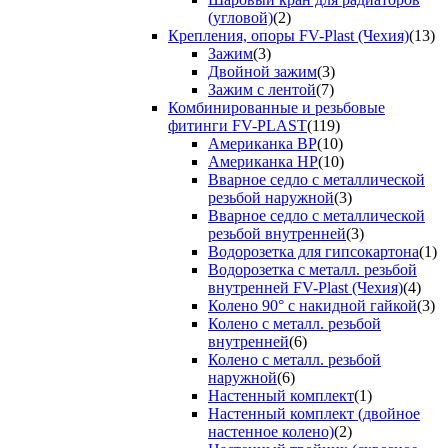
(угловой)
(2)
Крепления, опоры FV-Plast (Чехия)
(13)
Зажим
(3)
Двойной зажим
(3)
Зажим с лентой
(7)
Комбинированные и резьбовые
фитинги FV-PLAST
(119)
Американка ВР
(10)
Американка НР
(10)
Вварное седло с металлической
резьбой наружной
(3)
Вварное седло с металлической
резьбой внутренней
(3)
Водорозетка для гипсокартона
(1)
Водорозетка с металл. резьбой
внутренней FV-Plast (Чехия)
(4)
Колено 90° с накидной гайкой
(3)
Колено с металл. резьбой
внутренней
(6)
Колено с металл. резьбой
наружной
(6)
Настенный комплект
(1)
Настенный комплект (двойное
настенное колено)
(2)