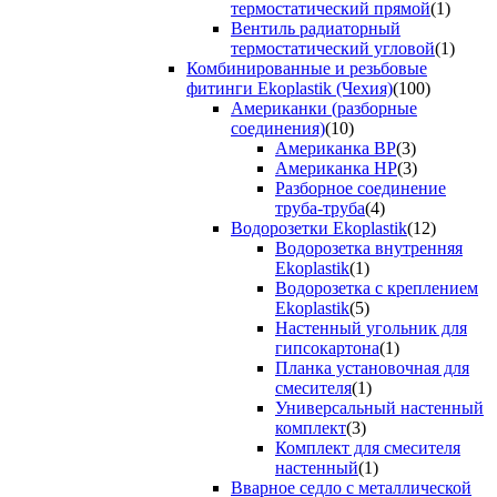
термостатический прямой
(1)
Вентиль радиаторный
термостатический угловой
(1)
Комбинированные и резьбовые
фитинги Ekoplastik (Чехия)
(100)
Американки (разборные
соединения)
(10)
Американка ВР
(3)
Американка НР
(3)
Разборное соединение
труба-труба
(4)
Водорозетки Ekoplastik
(12)
Водорозетка внутренняя
Ekoplastik
(1)
Водорозетка с креплением
Ekoplastik
(5)
Настенный угольник для
гипсокартона
(1)
Планка установочная для
смесителя
(1)
Универсальный настенный
комплект
(3)
Комплект для смесителя
настенный
(1)
Вварное седло с металлической