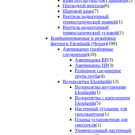
Кран под штукатурку шаровой
(2)
Проходной вентиль
(6)
Шаровой кран
(7)
Вентиль радиаторный
термостатический прямой
(1)
Вентиль радиаторный
термостатический угловой
(1)
Комбинированные и резьбовые
фитинги Ekoplastik (Чехия)
(100)
Американки (разборные
соединения)
(10)
Американка ВР
(3)
Американка НР
(3)
Разборное соединение
труба-труба
(4)
Водорозетки Ekoplastik
(12)
Водорозетка внутренняя
Ekoplastik
(1)
Водорозетка с креплением
Ekoplastik
(5)
Настенный угольник для
гипсокартона
(1)
Планка установочная для
смесителя
(1)
Универсальный настенный