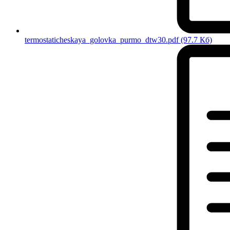
termostaticheskaya_golovka_purmo_dtw30.pdf
(97.7 Кб)