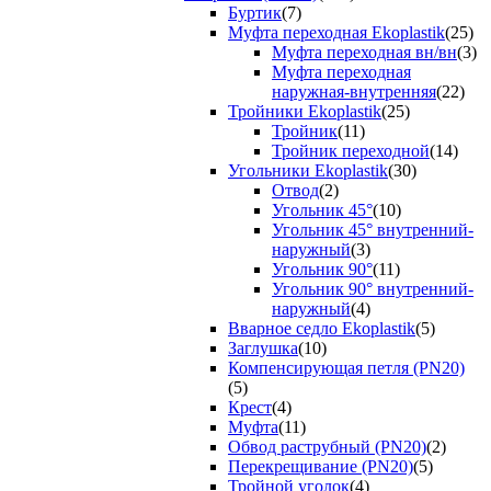
Буртик
(7)
Муфта переходная Ekoplastik
(25)
Муфта переходная вн/вн
(3)
Муфта переходная
наружная-внутренняя
(22)
Тройники Ekoplastik
(25)
Тройник
(11)
Тройник переходной
(14)
Угольники Ekoplastik
(30)
Отвод
(2)
Угольник 45°
(10)
Угольник 45° внутренний-
наружный
(3)
Угольник 90°
(11)
Угольник 90° внутренний-
наружный
(4)
Вварное седло Ekoplastik
(5)
Заглушка
(10)
Компенсирующая петля (PN20)
(5)
Крест
(4)
Муфта
(11)
Обвод раструбный (PN20)
(2)
Перекрещивание (PN20)
(5)
Тройной уголок
(4)