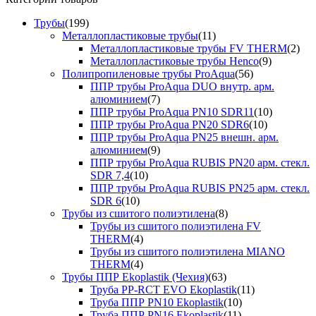
Трубы
(199)
Металлопластиковые трубы
(11)
Металлопластиковые трубы FV THERM
(2)
Металлопластиковые трубы Henco
(9)
Полипропиленовые трубы ProAqua
(56)
ППР трубы ProAqua DUO внутр. арм.
алюминием
(7)
ППР трубы ProAqua PN10 SDR11
(10)
ППР трубы ProAqua PN20 SDR6
(10)
ППР трубы ProAqua PN25 внешн. арм.
алюминием
(9)
ППР трубы ProAqua RUBIS PN20 арм. стекл.
SDR 7,4
(10)
ППР трубы ProAqua RUBIS PN25 арм. стекл.
SDR 6
(10)
Трубы из сшитого полиэтилена
(8)
Трубы из сшитого полиэтилена FV
THERM
(4)
Трубы из сшитого полиэтилена MIANO
THERM
(4)
Трубы ППР Ekoplastik (Чехия)
(63)
Труба PP-RCT EVO Ekoplastik
(11)
Труба ППР PN10 Ekoplastik
(10)
Труба ППР PN16 Ekoplastik
(11)