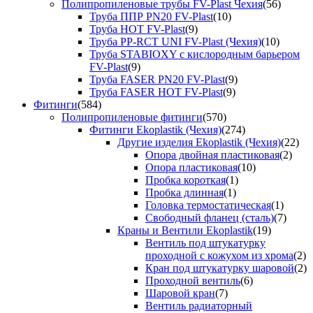
Полипропиленовые трубы FV-Plast Чехия
(56)
Труба ППР PN20 FV-Plast
(10)
Труба HOT FV-Plast
(9)
Труба PP-RCT UNI FV-Plast (Чехия)
(10)
Труба STABIOXY с кислородным барьером
FV-Plast
(9)
Труба FASER PN20 FV-Plast
(9)
Труба FASER HOT FV-Plast
(9)
Фитинги
(584)
Полипропиленовые фитинги
(570)
Фитинги Ekoplastik (Чехия)
(274)
Другие изделия Ekoplastik (Чехия)
(22)
Опора двойная пластиковая
(2)
Опора пластиковая
(10)
Пробка короткая
(1)
Пробка длинная
(1)
Головка термостатическая
(1)
Свободный фланец (сталь)
(7)
Краны и Вентили Ekoplastik
(19)
Вентиль под штукатурку
проходной с кожухом из хрома
(2)
Кран под штукатурку шаровой
(2)
Проходной вентиль
(6)
Шаровой кран
(7)
Вентиль радиаторный