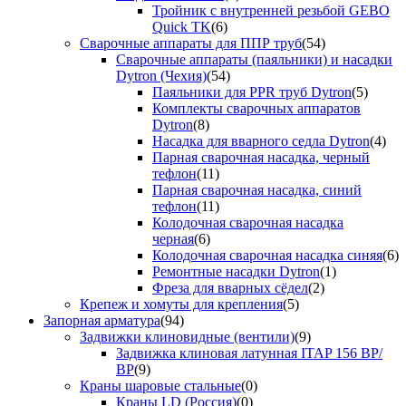
Тройник с внутренней резьбой GEBO
Quick TK
(6)
Сварочные аппараты для ППР труб
(54)
Сварочные аппараты (паяльники) и насадки
Dytron (Чехия)
(54)
Паяльники для PPR труб Dytron
(5)
Комплекты сварочных аппаратов
Dytron
(8)
Насадка для вварного седла Dytron
(4)
Парная сварочная насадка, черный
тефлон
(11)
Парная сварочная насадка, синий
тефлон
(11)
Колодочная сварочная насадка
черная
(6)
Колодочная сварочная насадка синяя
(6)
Ремонтные насадки Dytron
(1)
Фреза для вварных сёдел
(2)
Крепеж и хомуты для крепления
(5)
Запорная арматура
(94)
Задвижки клиновидные (вентили)
(9)
Задвижка клиновая латунная ITAP 156 ВР/
ВР
(9)
Краны шаровые стальные
(0)
Краны LD (Россия)
(0)