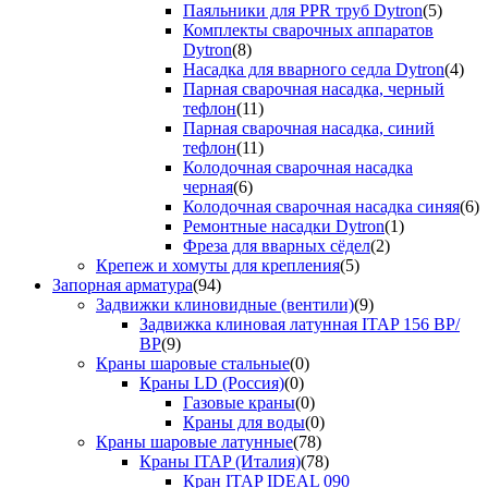
Паяльники для PPR труб Dytron
(5)
Комплекты сварочных аппаратов
Dytron
(8)
Насадка для вварного седла Dytron
(4)
Парная сварочная насадка, черный
тефлон
(11)
Парная сварочная насадка, синий
тефлон
(11)
Колодочная сварочная насадка
черная
(6)
Колодочная сварочная насадка синяя
(6)
Ремонтные насадки Dytron
(1)
Фреза для вварных сёдел
(2)
Крепеж и хомуты для крепления
(5)
Запорная арматура
(94)
Задвижки клиновидные (вентили)
(9)
Задвижка клиновая латунная ITAP 156 ВР/
ВР
(9)
Краны шаровые стальные
(0)
Краны LD (Россия)
(0)
Газовые краны
(0)
Краны для воды
(0)
Краны шаровые латунные
(78)
Краны ITAP (Италия)
(78)
Кран ITAP IDEAL 090