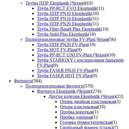
Трубы ППР Ekoplastik (Чехия)
(63)
Труба PP-RCT EVO Ekoplastik
(11)
Труба ППР PN10 Ekoplastik
(10)
Труба ППР PN16 Ekoplastik
(11)
Труба ППР PN20 Ekoplastik
(11)
Труба Fiber Basalt Plus Ekoplastik
(10)
Труба Stabi Plus Ekoplastik
(10)
Полипропиленовые трубы FV-Plast Чехия
(56)
Труба ППР PN20 FV-Plast
(10)
Труба HOT FV-Plast
(9)
Труба PP-RCT UNI FV-Plast (Чехия)
(10)
Труба STABIOXY с кислородным барьером
FV-Plast
(9)
Труба FASER PN20 FV-Plast
(9)
Труба FASER HOT FV-Plast
(9)
Фитинги
(584)
Полипропиленовые фитинги
(570)
Фитинги Ekoplastik (Чехия)
(274)
Другие изделия Ekoplastik (Чехия)
(22)
Опора двойная пластиковая
(2)
Опора пластиковая
(10)
Пробка короткая
(1)
Пробка длинная
(1)
Головка термостатическая
(1)
Свободный фланец (сталь)
(7)