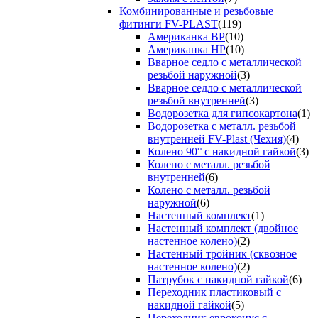
Комбинированные и резьбовые
фитинги FV-PLAST
(119)
Американка ВР
(10)
Американка НР
(10)
Вварное седло с металлической
резьбой наружной
(3)
Вварное седло с металлической
резьбой внутренней
(3)
Водорозетка для гипсокартона
(1)
Водорозетка с металл. резьбой
внутренней FV-Plast (Чехия)
(4)
Колено 90° с накидной гайкой
(3)
Колено с металл. резьбой
внутренней
(6)
Колено с металл. резьбой
наружной
(6)
Настенный комплект
(1)
Настенный комплект (двойное
настенное колено)
(2)
Настенный тройник (сквозное
настенное колено)
(2)
Патрубок с накидной гайкой
(6)
Переходник пластиковый с
накидной гайкой
(5)
Переходник евроконус с