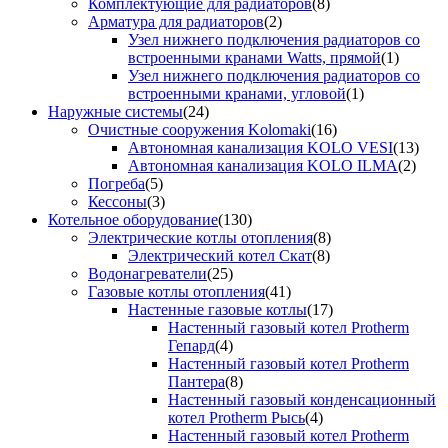
Комплектующие для радиаторов
(8)
Арматура для радиаторов
(2)
Узел нижнего подключения радиаторов со
встроенными кранами Watts, прямой
(1)
Узел нижнего подключения радиаторов со
встроенными кранами, угловой
(1)
Наружные системы
(24)
Очистные сооружения Kolomaki
(16)
Автономная канализация KOLO VESI
(13)
Автономная канализация KOLO ILMA
(2)
Погреба
(5)
Кессоны
(3)
Котельное оборудование
(130)
Электрические котлы отопления
(8)
Электрический котел Скат
(8)
Водонагреватели
(25)
Газовые котлы отопления
(41)
Настенные газовые котлы
(17)
Настенный газовый котел Protherm
Гепард
(4)
Настенный газовый котел Protherm
Пантера
(8)
Настенный газовый конденсационный
котел Protherm Рысь
(4)
Настенный газовый котел Protherm