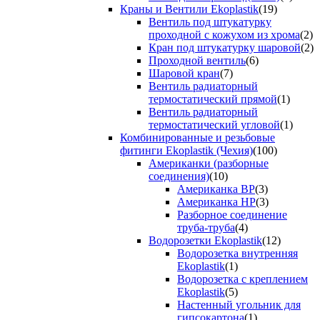
Краны и Вентили Ekoplastik
(19)
Вентиль под штукатурку
проходной с кожухом из хрома
(2)
Кран под штукатурку шаровой
(2)
Проходной вентиль
(6)
Шаровой кран
(7)
Вентиль радиаторный
термостатический прямой
(1)
Вентиль радиаторный
термостатический угловой
(1)
Комбинированные и резьбовые
фитинги Ekoplastik (Чехия)
(100)
Американки (разборные
соединения)
(10)
Американка ВР
(3)
Американка НР
(3)
Разборное соединение
труба-труба
(4)
Водорозетки Ekoplastik
(12)
Водорозетка внутренняя
Ekoplastik
(1)
Водорозетка с креплением
Ekoplastik
(5)
Настенный угольник для
гипсокартона
(1)