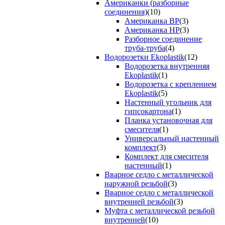
Американки (разборные
соединения)
(10)
Американка ВР
(3)
Американка НР
(3)
Разборное соединение
труба-труба
(4)
Водорозетки Ekoplastik
(12)
Водорозетка внутренняя
Ekoplastik
(1)
Водорозетка с креплением
Ekoplastik
(5)
Настенный угольник для
гипсокартона
(1)
Планка установочная для
смесителя
(1)
Универсальный настенный
комплект
(3)
Комплект для смесителя
настенный
(1)
Вварное седло с металлической
наружной резьбой
(3)
Вварное седло с металлической
внутренней резьбой
(3)
Муфта с металлической резьбой
внутренней
(10)