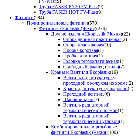
FV-Plast
(9)
Труба FASER PN20 FV-Plast
(9)
Труба FASER HOT FV-Plast
(9)
Фитинги
(584)
Полипропиленовые фитинги
(570)
Фитинги Ekoplastik (Чехия)
(274)
Другие изделия Ekoplastik (Чехия)
(22)
Опора двойная пластиковая
(2)
Опора пластиковая
(10)
Пробка короткая
(1)
Пробка длинная
(1)
Головка термостатическая
(1)
Свободный фланец (сталь)
(7)
Краны и Вентили Ekoplastik
(19)
Вентиль под штукатурку
проходной с кожухом из хрома
(2)
Кран под штукатурку шаровой
(2)
Проходной вентиль
(6)
Шаровой кран
(7)
Вентиль радиаторный
термостатический прямой
(1)
Вентиль радиаторный
термостатический угловой
(1)
Комбинированные и резьбовые
фитинги Ekoplastik (Чехия)
(100)