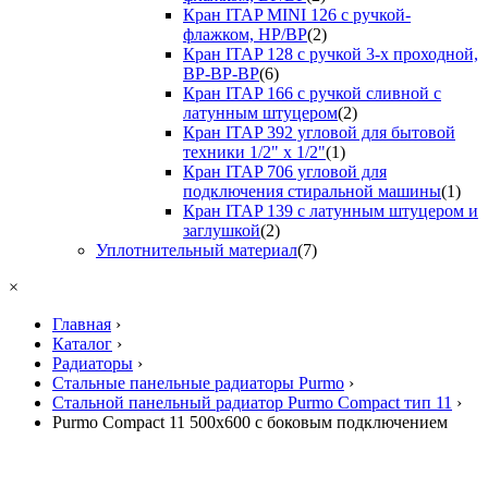
Кран ITAP MINI 126 с ручкой-
флажком, НР/ВР
(2)
Кран ITAP 128 с ручкой 3-х проходной,
ВР-ВР-ВР
(6)
Кран ITAP 166 с ручкой сливной с
латунным штуцером
(2)
Кран ITAP 392 угловой для бытовой
техники 1/2" х 1/2"
(1)
Кран ITAP 706 угловой для
подключения стиральной машины
(1)
Кран ITAP 139 с латунным штуцером и
заглушкой
(2)
Уплотнительный материал
(7)
×
Главная
›
Каталог
›
Радиаторы
›
Стальные панельные радиаторы Purmo
›
Стальной панельный радиатор Purmo Compact тип 11
›
Purmo Compact 11 500х600 с боковым подключением