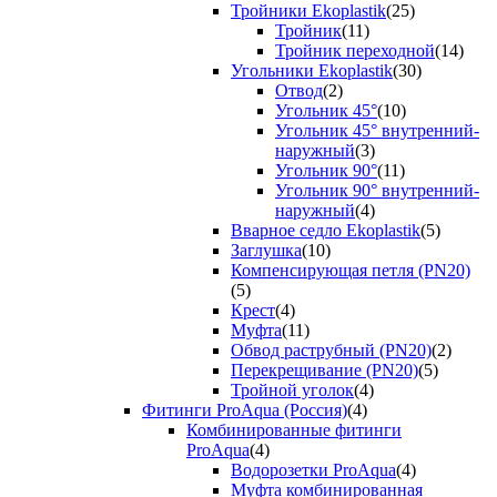
Тройники Ekoplastik
(25)
Тройник
(11)
Тройник переходной
(14)
Угольники Ekoplastik
(30)
Отвод
(2)
Угольник 45°
(10)
Угольник 45° внутренний-
наружный
(3)
Угольник 90°
(11)
Угольник 90° внутренний-
наружный
(4)
Вварное седло Ekoplastik
(5)
Заглушка
(10)
Компенсирующая петля (PN20)
(5)
Крест
(4)
Муфта
(11)
Обвод раструбный (PN20)
(2)
Перекрещивание (PN20)
(5)
Тройной уголок
(4)
Фитинги ProAqua (Россия)
(4)
Комбинированные фитинги
ProAqua
(4)
Водорозетки ProAqua
(4)
Муфта комбинированная