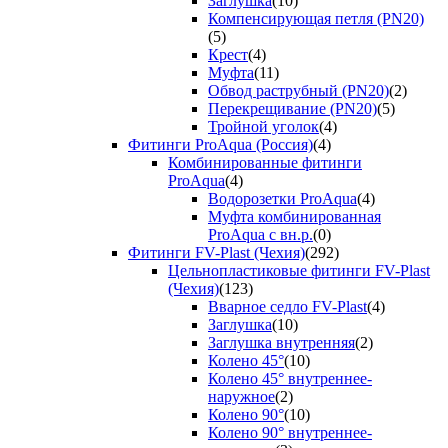
Заглушка
(10)
Компенсирующая петля (PN20)
(5)
Крест
(4)
Муфта
(11)
Обвод раструбный (PN20)
(2)
Перекрещивание (PN20)
(5)
Тройной уголок
(4)
Фитинги ProAqua (Россия)
(4)
Комбинированные фитинги
ProAqua
(4)
Водорозетки ProAqua
(4)
Муфта комбинированная
ProAqua с вн.р.
(0)
Фитинги FV-Plast (Чехия)
(292)
Цельнопластиковые фитинги FV-Plast
(Чехия)
(123)
Вварное седло FV-Plast
(4)
Заглушка
(10)
Заглушка внутренняя
(2)
Колено 45°
(10)
Колено 45° внутреннее-
наружное
(2)
Колено 90°
(10)
Колено 90° внутреннее-