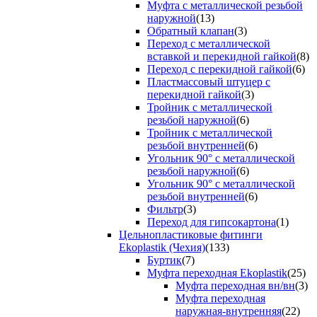
Муфта с металлической резьбой
наружной
(13)
Обратный клапан
(3)
Переход с металлической
вставкой и перекидной гайкой
(8)
Переход с перекидной гайкой
(6)
Пластмассовый штуцер с
перекидной гайкой
(3)
Тройник с металлической
резьбой наружной
(6)
Тройник с металлической
резьбой внутренней
(6)
Угольник 90° с металлической
резьбой наружной
(6)
Угольник 90° с металлической
резьбой внутренней
(6)
Фильтр
(3)
Переход для гипсокартона
(1)
Цельнопластиковые фитинги
Ekoplastik (Чехия)
(133)
Буртик
(7)
Муфта переходная Ekoplastik
(25)
Муфта переходная вн/вн
(3)
Муфта переходная
наружная-внутренняя
(22)