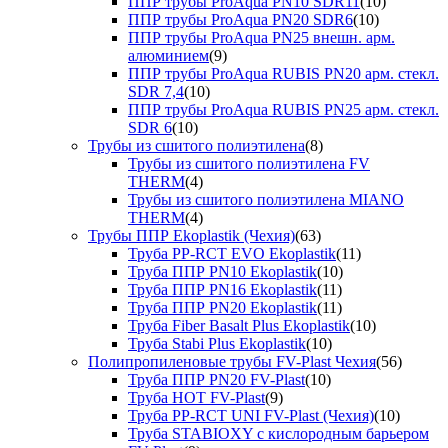
ППР трубы ProAqua PN10 SDR11
(10)
ППР трубы ProAqua PN20 SDR6
(10)
ППР трубы ProAqua PN25 внешн. арм.
алюминием
(9)
ППР трубы ProAqua RUBIS PN20 арм. стекл.
SDR 7,4
(10)
ППР трубы ProAqua RUBIS PN25 арм. стекл.
SDR 6
(10)
Трубы из сшитого полиэтилена
(8)
Трубы из сшитого полиэтилена FV
THERM
(4)
Трубы из сшитого полиэтилена MIANO
THERM
(4)
Трубы ППР Ekoplastik (Чехия)
(63)
Труба PP-RCT EVO Ekoplastik
(11)
Труба ППР PN10 Ekoplastik
(10)
Труба ППР PN16 Ekoplastik
(11)
Труба ППР PN20 Ekoplastik
(11)
Труба Fiber Basalt Plus Ekoplastik
(10)
Труба Stabi Plus Ekoplastik
(10)
Полипропиленовые трубы FV-Plast Чехия
(56)
Труба ППР PN20 FV-Plast
(10)
Труба HOT FV-Plast
(9)
Труба PP-RCT UNI FV-Plast (Чехия)
(10)
Труба STABIOXY с кислородным барьером