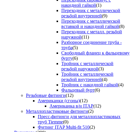
накидной гайкой
(1)
Переходник с металлической
резьбой внутренней
(9)
Переходник с металлической
вставкой и накидной гайкой
(8)
Переходник с металл. резьбой
наружной
(11)
Разборное соединение труба -
труба
(5)
Свободный фланец к фальцевому
бурту
(6)
Тройник с металлической
резьбой наружной
(3)
Тройник с металлической
резьбой внутренней
(4)
Тройник с накидной гайкой
(4)
Фальцевый бурт
(6)
Резьбовые фитинги
(12)
Американки (сгоны)
(12)
Американка в/н ITAP
(12)
Металлопластиковые фитинги
(2)
Пресс-фитинги для металлопластиковых
труб Tiemme
(0)
Фитинг ITAP Multi-fit 510
(2)