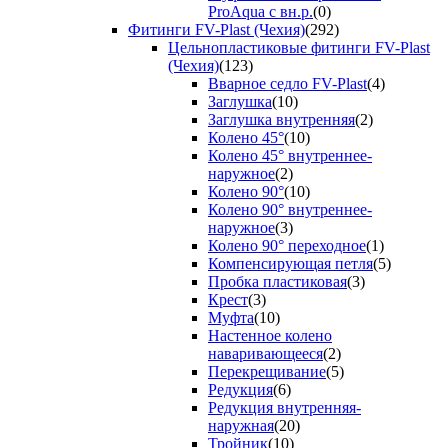
ProAqua с вн.р.
(0)
Фитинги FV-Plast (Чехия)
(292)
Цельнопластиковые фитинги FV-Plast
(Чехия)
(123)
Вварное седло FV-Plast
(4)
Заглушка
(10)
Заглушка внутренняя
(2)
Колено 45°
(10)
Колено 45° внутреннее-
наружное
(2)
Колено 90°
(10)
Колено 90° внутреннее-
наружное
(3)
Колено 90° переходное
(1)
Компенсирующая петля
(5)
Пробка пластиковая
(3)
Крест
(3)
Муфта
(10)
Настенное колено
наваривающееся
(2)
Перекрещивание
(5)
Редукция
(6)
Редукция внутренняя-
наружная
(20)
Тройник
(10)