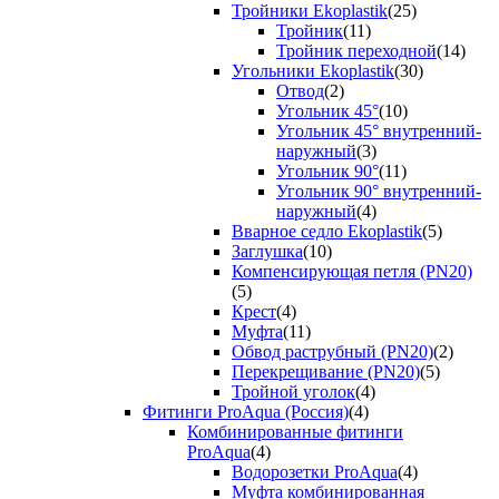
Тройники Ekoplastik
(25)
Тройник
(11)
Тройник переходной
(14)
Угольники Ekoplastik
(30)
Отвод
(2)
Угольник 45°
(10)
Угольник 45° внутренний-
наружный
(3)
Угольник 90°
(11)
Угольник 90° внутренний-
наружный
(4)
Вварное седло Ekoplastik
(5)
Заглушка
(10)
Компенсирующая петля (PN20)
(5)
Крест
(4)
Муфта
(11)
Обвод раструбный (PN20)
(2)
Перекрещивание (PN20)
(5)
Тройной уголок
(4)
Фитинги ProAqua (Россия)
(4)
Комбинированные фитинги
ProAqua
(4)
Водорозетки ProAqua
(4)
Муфта комбинированная