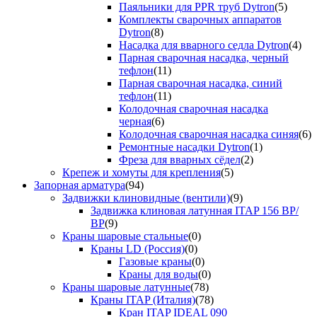
Паяльники для PPR труб Dytron
(5)
Комплекты сварочных аппаратов
Dytron
(8)
Насадка для вварного седла Dytron
(4)
Парная сварочная насадка, черный
тефлон
(11)
Парная сварочная насадка, синий
тефлон
(11)
Колодочная сварочная насадка
черная
(6)
Колодочная сварочная насадка синяя
(6)
Ремонтные насадки Dytron
(1)
Фреза для вварных сёдел
(2)
Крепеж и хомуты для крепления
(5)
Запорная арматура
(94)
Задвижки клиновидные (вентили)
(9)
Задвижка клиновая латунная ITAP 156 ВР/
ВР
(9)
Краны шаровые стальные
(0)
Краны LD (Россия)
(0)
Газовые краны
(0)
Краны для воды
(0)
Краны шаровые латунные
(78)
Краны ITAP (Италия)
(78)
Кран ITAP IDEAL 090