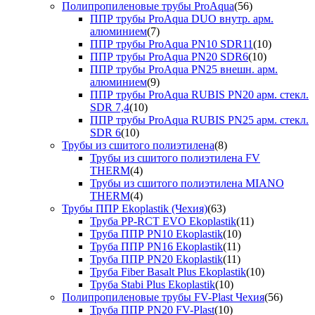
Полипропиленовые трубы ProAqua
(56)
ППР трубы ProAqua DUO внутр. арм.
алюминием
(7)
ППР трубы ProAqua PN10 SDR11
(10)
ППР трубы ProAqua PN20 SDR6
(10)
ППР трубы ProAqua PN25 внешн. арм.
алюминием
(9)
ППР трубы ProAqua RUBIS PN20 арм. стекл.
SDR 7,4
(10)
ППР трубы ProAqua RUBIS PN25 арм. стекл.
SDR 6
(10)
Трубы из сшитого полиэтилена
(8)
Трубы из сшитого полиэтилена FV
THERM
(4)
Трубы из сшитого полиэтилена MIANO
THERM
(4)
Трубы ППР Ekoplastik (Чехия)
(63)
Труба PP-RCT EVO Ekoplastik
(11)
Труба ППР PN10 Ekoplastik
(10)
Труба ППР PN16 Ekoplastik
(11)
Труба ППР PN20 Ekoplastik
(11)
Труба Fiber Basalt Plus Ekoplastik
(10)
Труба Stabi Plus Ekoplastik
(10)
Полипропиленовые трубы FV-Plast Чехия
(56)
Труба ППР PN20 FV-Plast
(10)