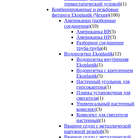
термостатический угловой
(1)
Комбинированные и резьбовые
фитинги Ekoplastik (Чехия)
(100)
Американки (разборные
соединения)
(10)
Американка ВР
(3)
Американка НР
(3)
Разборное соединение
труба-труба
(4)
Водорозетки Ekoplastik
(12)
Водорозетка внутренняя
Ekoplastik
(1)
Водорозетка с креплением
Ekoplastik
(5)
Настенный угольник для
гипсокартона
(1)
Планка установочная для
смесителя
(1)
Универсальный настенный
комплект
(3)
Комплект для смесителя
настенный
(1)
Вварное седло с металлической
наружной резьбой
(3)
Вварное седло с металлической