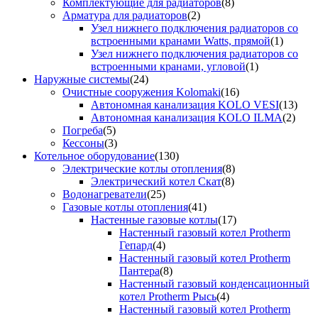
Комплектующие для радиаторов
(8)
Арматура для радиаторов
(2)
Узел нижнего подключения радиаторов со
встроенными кранами Watts, прямой
(1)
Узел нижнего подключения радиаторов со
встроенными кранами, угловой
(1)
Наружные системы
(24)
Очистные сооружения Kolomaki
(16)
Автономная канализация KOLO VESI
(13)
Автономная канализация KOLO ILMA
(2)
Погреба
(5)
Кессоны
(3)
Котельное оборудование
(130)
Электрические котлы отопления
(8)
Электрический котел Скат
(8)
Водонагреватели
(25)
Газовые котлы отопления
(41)
Настенные газовые котлы
(17)
Настенный газовый котел Protherm
Гепард
(4)
Настенный газовый котел Protherm
Пантера
(8)
Настенный газовый конденсационный
котел Protherm Рысь
(4)
Настенный газовый котел Protherm