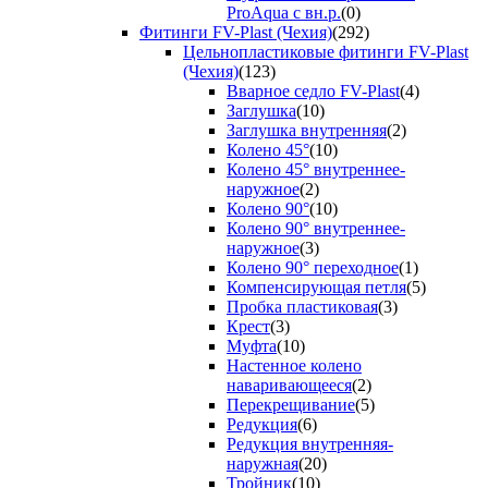
ProAqua с вн.р.
(0)
Фитинги FV-Plast (Чехия)
(292)
Цельнопластиковые фитинги FV-Plast
(Чехия)
(123)
Вварное седло FV-Plast
(4)
Заглушка
(10)
Заглушка внутренняя
(2)
Колено 45°
(10)
Колено 45° внутреннее-
наружное
(2)
Колено 90°
(10)
Колено 90° внутреннее-
наружное
(3)
Колено 90° переходное
(1)
Компенсирующая петля
(5)
Пробка пластиковая
(3)
Крест
(3)
Муфта
(10)
Настенное колено
наваривающееся
(2)
Перекрещивание
(5)
Редукция
(6)
Редукция внутренняя-
наружная
(20)
Тройник
(10)