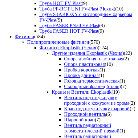
Труба HOT FV-Plast
(9)
Труба PP-RCT UNI FV-Plast (Чехия)
(10)
Труба STABIOXY с кислородным барьером
FV-Plast
(9)
Труба FASER PN20 FV-Plast
(9)
Труба FASER HOT FV-Plast
(9)
Фитинги
(584)
Полипропиленовые фитинги
(570)
Фитинги Ekoplastik (Чехия)
(274)
Другие изделия Ekoplastik (Чехия)
(22)
Опора двойная пластиковая
(2)
Опора пластиковая
(10)
Пробка короткая
(1)
Пробка длинная
(1)
Головка термостатическая
(1)
Свободный фланец (сталь)
(7)
Краны и Вентили Ekoplastik
(19)
Вентиль под штукатурку
проходной с кожухом из хрома
(2)
Кран под штукатурку шаровой
(2)
Проходной вентиль
(6)
Шаровой кран
(7)
Вентиль радиаторный
термостатический прямой
(1)
Вентиль радиаторный