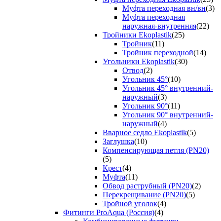
Муфта переходная вн/вн
(3)
Муфта переходная
наружная-внутренняя
(22)
Тройники Ekoplastik
(25)
Тройник
(11)
Тройник переходной
(14)
Угольники Ekoplastik
(30)
Отвод
(2)
Угольник 45°
(10)
Угольник 45° внутренний-
наружный
(3)
Угольник 90°
(11)
Угольник 90° внутренний-
наружный
(4)
Вварное седло Ekoplastik
(5)
Заглушка
(10)
Компенсирующая петля (PN20)
(5)
Крест
(4)
Муфта
(11)
Обвод раструбный (PN20)
(2)
Перекрещивание (PN20)
(5)
Тройной уголок
(4)
Фитинги ProAqua (Россия)
(4)