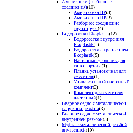
Американки (разборные
соединения)
(10)
Американка ВР
(3)
Американка НР
(3)
Разборное соединение
труба-труба
(4)
Водорозетки Ekoplastik
(12)
Водорозетка внутренняя
Ekoplastik
(1)
Водорозетка с креплением
Ekoplastik
(5)
Настенный угольник для
гипсокартона
(1)
Планка установочная для
смесителя
(1)
Универсальный настенный
комплект
(3)
Комплект для смесителя
настенный
(1)
Вварное седло с металлической
наружной резьбой
(3)
Вварное седло с металлической
внутренней резьбой
(3)
Муфта с металлической резьбой
внутренней
(10)