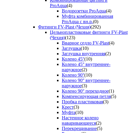
Комбинированные фитинги
ProAqua
(4)
Водорозетки ProAqua
(4)
Муфта комбинированная
ProAqua с вн.р.
(0)
Фитинги FV-Plast (Чехия)
(292)
Цельнопластиковые фитинги FV-Plast
(Чехия)
(123)
Вварное седло FV-Plast
(4)
Заглушка
(10)
Заглушка внутренняя
(2)
Колено 45°
(10)
Колено 45° внутреннее-
наружное
(2)
Колено 90°
(10)
Колено 90° внутреннее-
наружное
(3)
Колено 90° переходное
(1)
Компенсирующая петля
(5)
Пробка пластиковая
(3)
Крест
(3)
Муфта
(10)
Настенное колено
наваривающееся
(2)
Перекрещивание
(5)