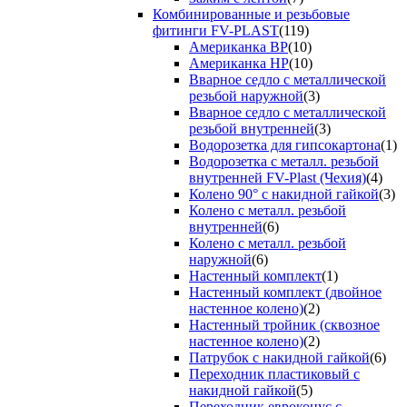
Комбинированные и резьбовые
фитинги FV-PLAST
(119)
Американка ВР
(10)
Американка НР
(10)
Вварное седло с металлической
резьбой наружной
(3)
Вварное седло с металлической
резьбой внутренней
(3)
Водорозетка для гипсокартона
(1)
Водорозетка с металл. резьбой
внутренней FV-Plast (Чехия)
(4)
Колено 90° с накидной гайкой
(3)
Колено с металл. резьбой
внутренней
(6)
Колено с металл. резьбой
наружной
(6)
Настенный комплект
(1)
Настенный комплект (двойное
настенное колено)
(2)
Настенный тройник (сквозное
настенное колено)
(2)
Патрубок с накидной гайкой
(6)
Переходник пластиковый с
накидной гайкой
(5)
Переходник евроконус с