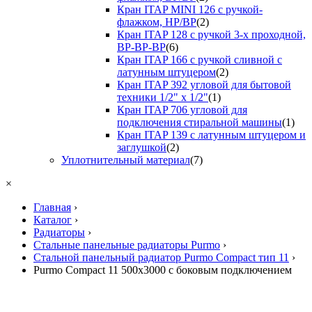
Кран ITAP MINI 126 с ручкой-
флажком, НР/ВР
(2)
Кран ITAP 128 с ручкой 3-х проходной,
ВР-ВР-ВР
(6)
Кран ITAP 166 с ручкой сливной с
латунным штуцером
(2)
Кран ITAP 392 угловой для бытовой
техники 1/2" х 1/2"
(1)
Кран ITAP 706 угловой для
подключения стиральной машины
(1)
Кран ITAP 139 с латунным штуцером и
заглушкой
(2)
Уплотнительный материал
(7)
×
Главная
›
Каталог
›
Радиаторы
›
Стальные панельные радиаторы Purmo
›
Стальной панельный радиатор Purmo Compact тип 11
›
Purmo Compact 11 500х3000 с боковым подключением