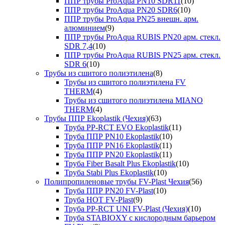
ППР трубы ProAqua PN10 SDR11
(10)
ППР трубы ProAqua PN20 SDR6
(10)
ППР трубы ProAqua PN25 внешн. арм.
алюминием
(9)
ППР трубы ProAqua RUBIS PN20 арм. стекл.
SDR 7,4
(10)
ППР трубы ProAqua RUBIS PN25 арм. стекл.
SDR 6
(10)
Трубы из сшитого полиэтилена
(8)
Трубы из сшитого полиэтилена FV
THERM
(4)
Трубы из сшитого полиэтилена MIANO
THERM
(4)
Трубы ППР Ekoplastik (Чехия)
(63)
Труба PP-RCT EVO Ekoplastik
(11)
Труба ППР PN10 Ekoplastik
(10)
Труба ППР PN16 Ekoplastik
(11)
Труба ППР PN20 Ekoplastik
(11)
Труба Fiber Basalt Plus Ekoplastik
(10)
Труба Stabi Plus Ekoplastik
(10)
Полипропиленовые трубы FV-Plast Чехия
(56)
Труба ППР PN20 FV-Plast
(10)
Труба HOT FV-Plast
(9)
Труба PP-RCT UNI FV-Plast (Чехия)
(10)
Труба STABIOXY с кислородным барьером