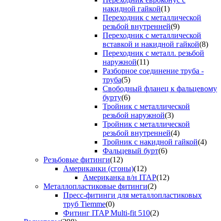
накидной гайкой
(1)
Переходник с металлической
резьбой внутренней
(9)
Переходник с металлической
вставкой и накидной гайкой
(8)
Переходник с металл. резьбой
наружной
(11)
Разборное соединение труба -
труба
(5)
Свободный фланец к фальцевому
бурту
(6)
Тройник с металлической
резьбой наружной
(3)
Тройник с металлической
резьбой внутренней
(4)
Тройник с накидной гайкой
(4)
Фальцевый бурт
(6)
Резьбовые фитинги
(12)
Американки (сгоны)
(12)
Американка в/н ITAP
(12)
Металлопластиковые фитинги
(2)
Пресс-фитинги для металлопластиковых
труб Tiemme
(0)
Фитинг ITAP Multi-fit 510
(2)