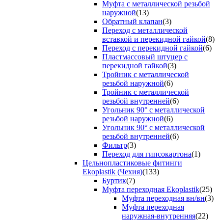
Муфта с металлической резьбой
наружной
(13)
Обратный клапан
(3)
Переход с металлической
вставкой и перекидной гайкой
(8)
Переход с перекидной гайкой
(6)
Пластмассовый штуцер с
перекидной гайкой
(3)
Тройник с металлической
резьбой наружной
(6)
Тройник с металлической
резьбой внутренней
(6)
Угольник 90° с металлической
резьбой наружной
(6)
Угольник 90° с металлической
резьбой внутренней
(6)
Фильтр
(3)
Переход для гипсокартона
(1)
Цельнопластиковые фитинги
Ekoplastik (Чехия)
(133)
Буртик
(7)
Муфта переходная Ekoplastik
(25)
Муфта переходная вн/вн
(3)
Муфта переходная
наружная-внутренняя
(22)