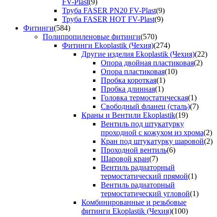
FV-Plast
(9)
Труба FASER PN20 FV-Plast
(9)
Труба FASER HOT FV-Plast
(9)
Фитинги
(584)
Полипропиленовые фитинги
(570)
Фитинги Ekoplastik (Чехия)
(274)
Другие изделия Ekoplastik (Чехия)
(22)
Опора двойная пластиковая
(2)
Опора пластиковая
(10)
Пробка короткая
(1)
Пробка длинная
(1)
Головка термостатическая
(1)
Свободный фланец (сталь)
(7)
Краны и Вентили Ekoplastik
(19)
Вентиль под штукатурку
проходной с кожухом из хрома
(2)
Кран под штукатурку шаровой
(2)
Проходной вентиль
(6)
Шаровой кран
(7)
Вентиль радиаторный
термостатический прямой
(1)
Вентиль радиаторный
термостатический угловой
(1)
Комбинированные и резьбовые
фитинги Ekoplastik (Чехия)
(100)