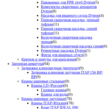
Паяльники для PPR труб Dytron
(5)
Комплекты сварочных аппаратов
Dytron
(8)
Насадка для вварного седла Dytron
(4)
Парная сварочная насадка, черный
тефлон
(11)
Парная сварочная насадка, синий
тефлон
(11)
Колодочная сварочная насадка
черная
(6)
Колодочная сварочная насадка синяя
(6)
Ремонтные насадки Dytron
(1)
Фреза для вварных сёдел
(2)
Крепеж и хомуты для крепления
(5)
Запорная арматура
(94)
Задвижки клиновидные (вентили)
(9)
Задвижка клиновая латунная ITAP 156 ВР/
ВР
(9)
Краны шаровые стальные
(0)
Краны LD (Россия)
(0)
Газовые краны
(0)
Краны для воды
(0)
Краны шаровые латунные
(78)
Краны ITAP (Италия)
(78)
Кран ITAP IDEAL 090