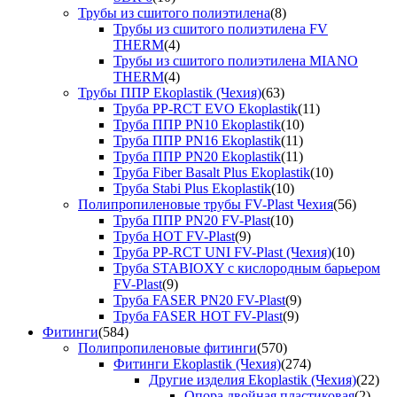
Трубы из сшитого полиэтилена
(8)
Трубы из сшитого полиэтилена FV
THERM
(4)
Трубы из сшитого полиэтилена MIANO
THERM
(4)
Трубы ППР Ekoplastik (Чехия)
(63)
Труба PP-RCT EVO Ekoplastik
(11)
Труба ППР PN10 Ekoplastik
(10)
Труба ППР PN16 Ekoplastik
(11)
Труба ППР PN20 Ekoplastik
(11)
Труба Fiber Basalt Plus Ekoplastik
(10)
Труба Stabi Plus Ekoplastik
(10)
Полипропиленовые трубы FV-Plast Чехия
(56)
Труба ППР PN20 FV-Plast
(10)
Труба HOT FV-Plast
(9)
Труба PP-RCT UNI FV-Plast (Чехия)
(10)
Труба STABIOXY с кислородным барьером
FV-Plast
(9)
Труба FASER PN20 FV-Plast
(9)
Труба FASER HOT FV-Plast
(9)
Фитинги
(584)
Полипропиленовые фитинги
(570)
Фитинги Ekoplastik (Чехия)
(274)
Другие изделия Ekoplastik (Чехия)
(22)
Опора двойная пластиковая
(2)