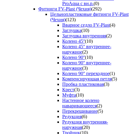
ProAqua с вн.р.
(0)
Фитинги FV-Plast (Чехия)
(292)
Цельнопластиковые фитинги FV-Plast
(Чехия)
(123)
Вварное седло FV-Plast
(4)
Заглушка
(10)
Заглушка внутренняя
(2)
Колено 45°
(10)
Колено 45° внутреннее-
наружное
(2)
Колено 90°
(10)
Колено 90° внутреннее-
наружное
(3)
Колено 90° переходное
(1)
Компенсирующая петля
(5)
Пробка пластиковая
(3)
Крест
(3)
Муфта
(10)
Настенное колено
наваривающееся
(2)
Перекрещивание
(5)
Редукция
(6)
Редукция внутренняя-
наружная
(20)
Тройник
(10)