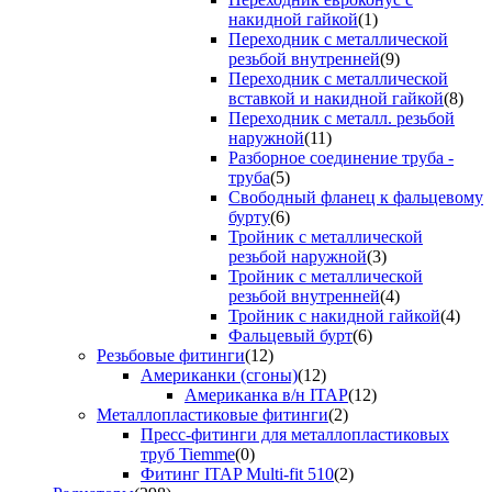
накидной гайкой
(1)
Переходник с металлической
резьбой внутренней
(9)
Переходник с металлической
вставкой и накидной гайкой
(8)
Переходник с металл. резьбой
наружной
(11)
Разборное соединение труба -
труба
(5)
Свободный фланец к фальцевому
бурту
(6)
Тройник с металлической
резьбой наружной
(3)
Тройник с металлической
резьбой внутренней
(4)
Тройник с накидной гайкой
(4)
Фальцевый бурт
(6)
Резьбовые фитинги
(12)
Американки (сгоны)
(12)
Американка в/н ITAP
(12)
Металлопластиковые фитинги
(2)
Пресс-фитинги для металлопластиковых
труб Tiemme
(0)
Фитинг ITAP Multi-fit 510
(2)