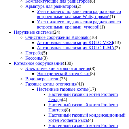
Комплектующие для радиаторов
(8)
Арматура для радиаторов
(2)
Узел нижнего подключения радиаторов со
встроенными кранами Watts, прямой
(1)
Узел нижнего подключения радиаторов со
встроенными кранами, угловой
(1)
Наружные системы
(24)
Очистные сооружения Kolomaki
(16)
Автономная канализация KOLO VESI
(13)
Автономная канализация KOLO ILMA
(2)
Погреба
(5)
Кессоны
(3)
Котельное оборудование
(130)
Электрические котлы отопления
(8)
Электрический котел Скат
(8)
Водонагреватели
(25)
Газовые котлы отопления
(41)
Настенные газовые котлы
(17)
Настенный газовый котел Protherm
Гепард
(4)
Настенный газовый котел Protherm
Пантера
(8)
Настенный газовый конденсационный
котел Protherm Рысь
(4)
Настенный газовый котел Protherm