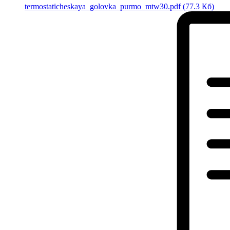
termostaticheskaya_golovka_purmo_mtw30.pdf
(77.3 Кб)