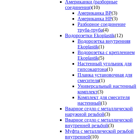
Американки (разборные
соединения)
(10)
Американка ВР
(3)
Американка НР
(3)
Разборное соединение
труба-труба
(4)
Водорозетки Ekoplastik
(12)
Водорозетка внутренняя
Ekoplastik
(1)
Водорозетка с креплением
Ekoplastik
(5)
Настенный угольник для
гипсокартона
(1)
Планка установочная для
смесителя
(1)
Универсальный настенный
комплект
(3)
Комплект для смесителя
настенный
(1)
Вварное седло с металлической
наружной резьбой
(3)
Вварное седло с металлической
внутренней резьбой
(3)
Муфта с металлической резьбой
внутренней
(10)