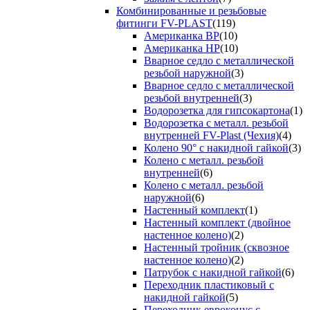
Комбинированные и резьбовые
фитинги FV-PLAST
(119)
Американка ВР
(10)
Американка НР
(10)
Вварное седло с металлической
резьбой наружной
(3)
Вварное седло с металлической
резьбой внутренней
(3)
Водорозетка для гипсокартона
(1)
Водорозетка с металл. резьбой
внутренней FV-Plast (Чехия)
(4)
Колено 90° с накидной гайкой
(3)
Колено с металл. резьбой
внутренней
(6)
Колено с металл. резьбой
наружной
(6)
Настенный комплект
(1)
Настенный комплект (двойное
настенное колено)
(2)
Настенный тройник (сквозное
настенное колено)
(2)
Патрубок с накидной гайкой
(6)
Переходник пластиковый с
накидной гайкой
(5)
Переходник евроконус с