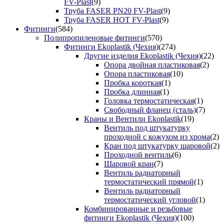
FV-Plast
(9)
Труба FASER PN20 FV-Plast
(9)
Труба FASER HOT FV-Plast
(9)
Фитинги
(584)
Полипропиленовые фитинги
(570)
Фитинги Ekoplastik (Чехия)
(274)
Другие изделия Ekoplastik (Чехия)
(22)
Опора двойная пластиковая
(2)
Опора пластиковая
(10)
Пробка короткая
(1)
Пробка длинная
(1)
Головка термостатическая
(1)
Свободный фланец (сталь)
(7)
Краны и Вентили Ekoplastik
(19)
Вентиль под штукатурку
проходной с кожухом из хрома
(2)
Кран под штукатурку шаровой
(2)
Проходной вентиль
(6)
Шаровой кран
(7)
Вентиль радиаторный
термостатический прямой
(1)
Вентиль радиаторный
термостатический угловой
(1)
Комбинированные и резьбовые
фитинги Ekoplastik (Чехия)
(100)