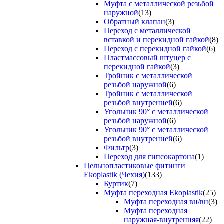
Муфта с металлической резьбой
наружной
(13)
Обратный клапан
(3)
Переход с металлической
вставкой и перекидной гайкой
(8)
Переход с перекидной гайкой
(6)
Пластмассовый штуцер с
перекидной гайкой
(3)
Тройник с металлической
резьбой наружной
(6)
Тройник с металлической
резьбой внутренней
(6)
Угольник 90° с металлической
резьбой наружной
(6)
Угольник 90° с металлической
резьбой внутренней
(6)
Фильтр
(3)
Переход для гипсокартона
(1)
Цельнопластиковые фитинги
Ekoplastik (Чехия)
(133)
Буртик
(7)
Муфта переходная Ekoplastik
(25)
Муфта переходная вн/вн
(3)
Муфта переходная
наружная-внутренняя
(22)