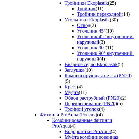
Тройники Ekoplastik
(25)
Тройник
(11)
Тройник переходной
(14)
Угольники Ekoplastik
(30)
Отвод
(2)
Угольник 45°
(10)
Угольник 45° внутренний-
наружный
(3)
Угольник 90°
(11)
Угольник 90° внутренний-
наружный
(4)
Вварное седло Ekoplastik
(5)
Заглушка
(10)
Компенсирующая петля (PN20)
(5)
Крест
(4)
Муфта
(11)
Обвод раструбный (PN20)
(2)
Перекрещивание (PN20)
(5)
Тройной уголок
(4)
Фитинги ProAqua (Россия)
(4)
Комбинированные фитинги
ProAqua
(4)
Водорозетки ProAqua
(4)
Муфта комбинированная