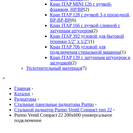
Кран ITAP MINI 126 с ручкой-
флажком, НР/ВР
(2)
Кран ITAP 128 с ручкой 3-х проходной,
ВР-ВР-ВР
(6)
Кран ITAP 166 с ручкой сливной с
латунным штуцером
(2)
Кран ITAP 392 угловой для бытовой
техники 1/2" х 1/2"
(1)
Кран ITAP 706 угловой для
подключения стиральной машины
(1)
Кран ITAP 139 с латунным штуцером и
заглушкой
(2)
Уплотнительный материал
(7)
×
Главная
›
Каталог
›
Радиаторы
›
Стальные панельные радиаторы Purmo
›
Стальной радиатор Purmo Ventil Compact тип 22
›
Purmo Ventil Compact 22 200x600 универсальное
подключение