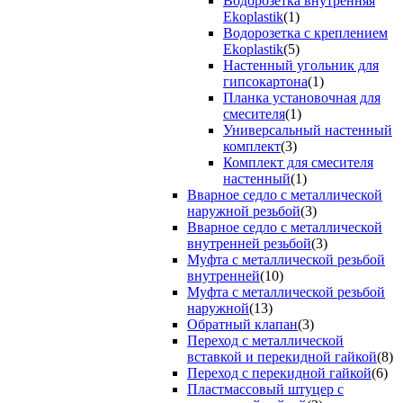
Водорозетка внутренняя
Ekoplastik
(1)
Водорозетка с креплением
Ekoplastik
(5)
Настенный угольник для
гипсокартона
(1)
Планка установочная для
смесителя
(1)
Универсальный настенный
комплект
(3)
Комплект для смесителя
настенный
(1)
Вварное седло с металлической
наружной резьбой
(3)
Вварное седло с металлической
внутренней резьбой
(3)
Муфта с металлической резьбой
внутренней
(10)
Муфта с металлической резьбой
наружной
(13)
Обратный клапан
(3)
Переход с металлической
вставкой и перекидной гайкой
(8)
Переход с перекидной гайкой
(6)
Пластмассовый штуцер с