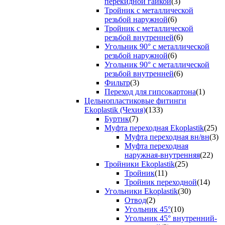
перекидной гайкой
(3)
Тройник с металлической
резьбой наружной
(6)
Тройник с металлической
резьбой внутренней
(6)
Угольник 90° с металлической
резьбой наружной
(6)
Угольник 90° с металлической
резьбой внутренней
(6)
Фильтр
(3)
Переход для гипсокартона
(1)
Цельнопластиковые фитинги
Ekoplastik (Чехия)
(133)
Буртик
(7)
Муфта переходная Ekoplastik
(25)
Муфта переходная вн/вн
(3)
Муфта переходная
наружная-внутренняя
(22)
Тройники Ekoplastik
(25)
Тройник
(11)
Тройник переходной
(14)
Угольники Ekoplastik
(30)
Отвод
(2)
Угольник 45°
(10)
Угольник 45° внутренний-