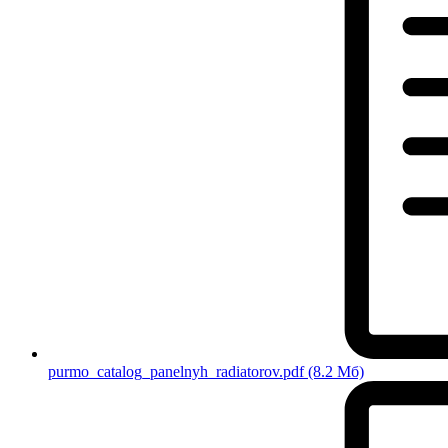
purmo_catalog_panelnyh_radiatorov.pdf
(8.2 Мб)