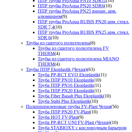
ППР трубы ProAqua PN10 SDR11
(10)
ППР трубы ProAqua PN20 SDR6
(10)
ППР трубы ProAqua PN25 внешн. арм.
алюминием
(9)
ППР трубы ProAqua RUBIS PN20 арм. стекл.
SDR 7,4
(10)
ППР трубы ProAqua RUBIS PN25 арм. стекл.
SDR 6
(10)
Трубы из сшитого полиэтилена
(8)
Трубы из сшитого полиэтилена FV
THERM
(4)
Трубы из сшитого полиэтилена MIANO
THERM
(4)
Трубы ППР Ekoplastik (Чехия)
(63)
Труба PP-RCT EVO Ekoplastik
(11)
Труба ППР PN10 Ekoplastik
(10)
Труба ППР PN16 Ekoplastik
(11)
Труба ППР PN20 Ekoplastik
(11)
Труба Fiber Basalt Plus Ekoplastik
(10)
Труба Stabi Plus Ekoplastik
(10)
Полипропиленовые трубы FV-Plast Чехия
(56)
Труба ППР PN20 FV-Plast
(10)
Труба HOT FV-Plast
(9)
Труба PP-RCT UNI FV-Plast (Чехия)
(10)
Труба STABIOXY с кислородным барьером