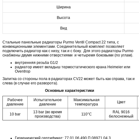
Ширина
Высота
Вид
Стальные панельные радиаторы Purmo Ventil Compact 22 типа, с
конвекционными элементами. Cоединительный комплект позволяет
подключить радиатор как с низу, так и с боку. Для этого радиаторы Purmo
снабжены двумя нижними отверстиями и четыремя боковыми (по углам).
внутренняя резьба G1/2
радиатор имеет вкладыш термостатического крана Heimeier или
Oventrop
Запитка со стороны пола в радиаторах CV22 может быть как справа, так и
слева (в случае его разворота).
Основные характеристики
Рабочее
Испытательное
Максимальная
Цвет
давление
давление
температура
13 bar (во время
RAL 9016
10 bar
110°C
производства)
белоснежный
Гигиенический сертификат: 77.01.06.490.П.08971.04.3