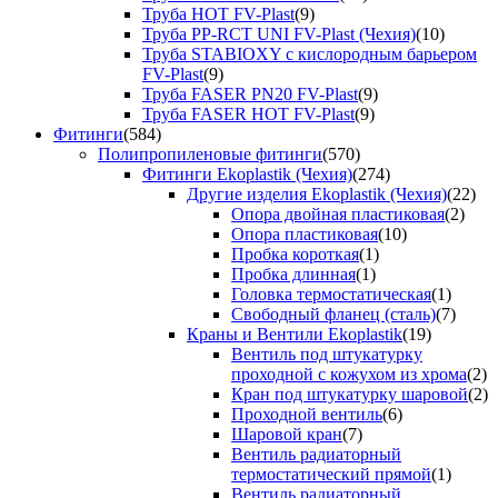
Труба HOT FV-Plast
(9)
Труба PP-RCT UNI FV-Plast (Чехия)
(10)
Труба STABIOXY с кислородным барьером
FV-Plast
(9)
Труба FASER PN20 FV-Plast
(9)
Труба FASER HOT FV-Plast
(9)
Фитинги
(584)
Полипропиленовые фитинги
(570)
Фитинги Ekoplastik (Чехия)
(274)
Другие изделия Ekoplastik (Чехия)
(22)
Опора двойная пластиковая
(2)
Опора пластиковая
(10)
Пробка короткая
(1)
Пробка длинная
(1)
Головка термостатическая
(1)
Свободный фланец (сталь)
(7)
Краны и Вентили Ekoplastik
(19)
Вентиль под штукатурку
проходной с кожухом из хрома
(2)
Кран под штукатурку шаровой
(2)
Проходной вентиль
(6)
Шаровой кран
(7)
Вентиль радиаторный
термостатический прямой
(1)
Вентиль радиаторный