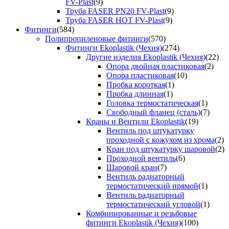
FV-Plast
(9)
Труба FASER PN20 FV-Plast
(9)
Труба FASER HOT FV-Plast
(9)
Фитинги
(584)
Полипропиленовые фитинги
(570)
Фитинги Ekoplastik (Чехия)
(274)
Другие изделия Ekoplastik (Чехия)
(22)
Опора двойная пластиковая
(2)
Опора пластиковая
(10)
Пробка короткая
(1)
Пробка длинная
(1)
Головка термостатическая
(1)
Свободный фланец (сталь)
(7)
Краны и Вентили Ekoplastik
(19)
Вентиль под штукатурку
проходной с кожухом из хрома
(2)
Кран под штукатурку шаровой
(2)
Проходной вентиль
(6)
Шаровой кран
(7)
Вентиль радиаторный
термостатический прямой
(1)
Вентиль радиаторный
термостатический угловой
(1)
Комбинированные и резьбовые
фитинги Ekoplastik (Чехия)
(100)