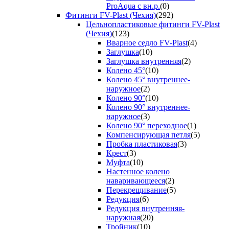
ProAqua с вн.р.
(0)
Фитинги FV-Plast (Чехия)
(292)
Цельнопластиковые фитинги FV-Plast
(Чехия)
(123)
Вварное седло FV-Plast
(4)
Заглушка
(10)
Заглушка внутренняя
(2)
Колено 45°
(10)
Колено 45° внутреннее-
наружное
(2)
Колено 90°
(10)
Колено 90° внутреннее-
наружное
(3)
Колено 90° переходное
(1)
Компенсирующая петля
(5)
Пробка пластиковая
(3)
Крест
(3)
Муфта
(10)
Настенное колено
наваривающееся
(2)
Перекрещивание
(5)
Редукция
(6)
Редукция внутренняя-
наружная
(20)
Тройник
(10)