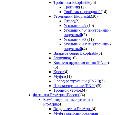
Тройники Ekoplastik
(25)
Тройник
(11)
Тройник переходной
(14)
Угольники Ekoplastik
(30)
Отвод
(2)
Угольник 45°
(10)
Угольник 45° внутренний-
наружный
(3)
Угольник 90°
(11)
Угольник 90° внутренний-
наружный
(4)
Вварное седло Ekoplastik
(5)
Заглушка
(10)
Компенсирующая петля (PN20)
(5)
Крест
(4)
Муфта
(11)
Обвод раструбный (PN20)
(2)
Перекрещивание (PN20)
(5)
Тройной уголок
(4)
Фитинги ProAqua (Россия)
(4)
Комбинированные фитинги
ProAqua
(4)
Водорозетки ProAqua
(4)
Муфта комбинированная