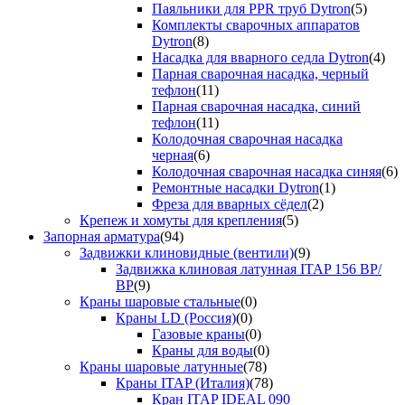
Паяльники для PPR труб Dytron
(5)
Комплекты сварочных аппаратов
Dytron
(8)
Насадка для вварного седла Dytron
(4)
Парная сварочная насадка, черный
тефлон
(11)
Парная сварочная насадка, синий
тефлон
(11)
Колодочная сварочная насадка
черная
(6)
Колодочная сварочная насадка синяя
(6)
Ремонтные насадки Dytron
(1)
Фреза для вварных сёдел
(2)
Крепеж и хомуты для крепления
(5)
Запорная арматура
(94)
Задвижки клиновидные (вентили)
(9)
Задвижка клиновая латунная ITAP 156 ВР/
ВР
(9)
Краны шаровые стальные
(0)
Краны LD (Россия)
(0)
Газовые краны
(0)
Краны для воды
(0)
Краны шаровые латунные
(78)
Краны ITAP (Италия)
(78)
Кран ITAP IDEAL 090