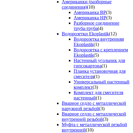
Американки (разборные
соединения)
(10)
Американка ВР
(3)
Американка НР
(3)
Разборное соединение
труба-труба
(4)
Водорозетки Ekoplastik
(12)
Водорозетка внутренняя
Ekoplastik
(1)
Водорозетка с креплением
Ekoplastik
(5)
Настенный угольник для
гипсокартона
(1)
Планка установочная для
смесителя
(1)
Универсальный настенный
комплект
(3)
Комплект для смесителя
настенный
(1)
Вварное седло с металлической
наружной резьбой
(3)
Вварное седло с металлической
внутренней резьбой
(3)
Муфта с металлической резьбой
внутренней
(10)