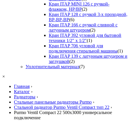
Кран ITAP MINI 126 с ручкой-
флажком, НР/ВР
(2)
Кран ITAP 128 с ручкой 3-х проходной,
ВР-ВР-ВР
(6)
Кран ITAP 166 с ручкой сливной с
латунным штуцером
(2)
Кран ITAP 392 угловой для бытовой
техники 1/2" х 1/2"
(1)
Кран ITAP 706 угловой для
подключения стиральной машины
(1)
Кран ITAP 139 с латунным штуцером и
заглушкой
(2)
Уплотнительный материал
(7)
×
Главная
›
Каталог
›
Радиаторы
›
Стальные панельные радиаторы Purmo
›
Стальной радиатор Purmo Ventil Compact тип 22
›
Purmo Ventil Compact 22 500х3000 универсальное
подключение