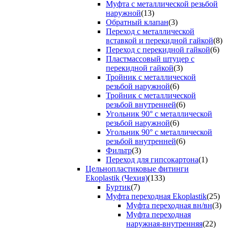
Муфта с металлической резьбой
наружной
(13)
Обратный клапан
(3)
Переход с металлической
вставкой и перекидной гайкой
(8)
Переход с перекидной гайкой
(6)
Пластмассовый штуцер с
перекидной гайкой
(3)
Тройник с металлической
резьбой наружной
(6)
Тройник с металлической
резьбой внутренней
(6)
Угольник 90° с металлической
резьбой наружной
(6)
Угольник 90° с металлической
резьбой внутренней
(6)
Фильтр
(3)
Переход для гипсокартона
(1)
Цельнопластиковые фитинги
Ekoplastik (Чехия)
(133)
Буртик
(7)
Муфта переходная Ekoplastik
(25)
Муфта переходная вн/вн
(3)
Муфта переходная
наружная-внутренняя
(22)