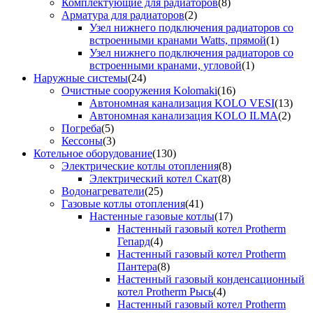
Комплектующие для радиаторов
(8)
Арматура для радиаторов
(2)
Узел нижнего подключения радиаторов со
встроенными кранами Watts, прямой
(1)
Узел нижнего подключения радиаторов со
встроенными кранами, угловой
(1)
Наружные системы
(24)
Очистные сооружения Kolomaki
(16)
Автономная канализация KOLO VESI
(13)
Автономная канализация KOLO ILMA
(2)
Погреба
(5)
Кессоны
(3)
Котельное оборудование
(130)
Электрические котлы отопления
(8)
Электрический котел Скат
(8)
Водонагреватели
(25)
Газовые котлы отопления
(41)
Настенные газовые котлы
(17)
Настенный газовый котел Protherm
Гепард
(4)
Настенный газовый котел Protherm
Пантера
(8)
Настенный газовый конденсационный
котел Protherm Рысь
(4)
Настенный газовый котел Protherm