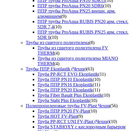
ППР трубы ProAqua PN10 SDR11
(10)
ППР трубы ProAqua PN20 SDR6
(10)
ППР трубы ProAqua PN25 внешн. арм.
алюминием
(9)
ППР трубы ProAqua RUBIS PN20 арм. стекл.
SDR 7,4
(10)
ППР трубы ProAqua RUBIS PN25 арм. стекл.
SDR 6
(10)
Трубы из сшитого полиэтилена
(8)
Трубы из сшитого полиэтилена FV
THERM
(4)
Трубы из сшитого полиэтилена MIANO
THERM
(4)
Трубы ППР Ekoplastik (Чехия)
(63)
Труба PP-RCT EVO Ekoplastik
(11)
Труба ППР PN10 Ekoplastik
(10)
Труба ППР PN16 Ekoplastik
(11)
Труба ППР PN20 Ekoplastik
(11)
Труба Fiber Basalt Plus Ekoplastik
(10)
Труба Stabi Plus Ekoplastik
(10)
Полипропиленовые трубы FV-Plast Чехия
(56)
Труба ППР PN20 FV-Plast
(10)
Труба HOT FV-Plast
(9)
Труба PP-RCT UNI FV-Plast (Чехия)
(10)
Труба STABIOXY с кислородным барьером