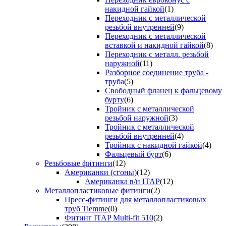
накидной гайкой
(1)
Переходник с металлической
резьбой внутренней
(9)
Переходник с металлической
вставкой и накидной гайкой
(8)
Переходник с металл. резьбой
наружной
(11)
Разборное соединение труба -
труба
(5)
Свободный фланец к фальцевому
бурту
(6)
Тройник с металлической
резьбой наружной
(3)
Тройник с металлической
резьбой внутренней
(4)
Тройник с накидной гайкой
(4)
Фальцевый бурт
(6)
Резьбовые фитинги
(12)
Американки (сгоны)
(12)
Американка в/н ITAP
(12)
Металлопластиковые фитинги
(2)
Пресс-фитинги для металлопластиковых
труб Tiemme
(0)
Фитинг ITAP Multi-fit 510
(2)