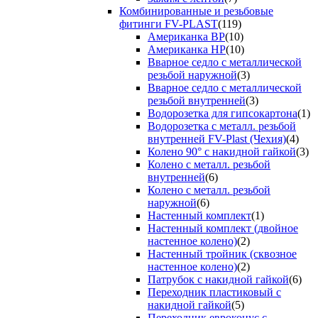
Комбинированные и резьбовые
фитинги FV-PLAST
(119)
Американка ВР
(10)
Американка НР
(10)
Вварное седло с металлической
резьбой наружной
(3)
Вварное седло с металлической
резьбой внутренней
(3)
Водорозетка для гипсокартона
(1)
Водорозетка с металл. резьбой
внутренней FV-Plast (Чехия)
(4)
Колено 90° с накидной гайкой
(3)
Колено с металл. резьбой
внутренней
(6)
Колено с металл. резьбой
наружной
(6)
Настенный комплект
(1)
Настенный комплект (двойное
настенное колено)
(2)
Настенный тройник (сквозное
настенное колено)
(2)
Патрубок с накидной гайкой
(6)
Переходник пластиковый с
накидной гайкой
(5)
Переходник евроконус с