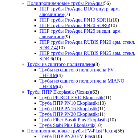
Полипропиленовые трубы ProAqua
(56)
ППР трубы ProAqua DUO внутр. арм.
алюминием
(7)
ППР трубы ProAqua PN10 SDR11
(10)
ППР трубы ProAqua PN20 SDR6
(10)
ППР трубы ProAqua PN25 внешн. арм.
алюминием
(9)
ППР трубы ProAqua RUBIS PN20 арм. стекл.
SDR 7,4
(10)
ППР трубы ProAqua RUBIS PN25 арм. стекл.
SDR 6
(10)
Трубы из сшитого полиэтилена
(8)
Трубы из сшитого полиэтилена FV
THERM
(4)
Трубы из сшитого полиэтилена MIANO
THERM
(4)
Трубы ППР Ekoplastik (Чехия)
(63)
Труба PP-RCT EVO Ekoplastik
(11)
Труба ППР PN10 Ekoplastik
(10)
Труба ППР PN16 Ekoplastik
(11)
Труба ППР PN20 Ekoplastik
(11)
Труба Fiber Basalt Plus Ekoplastik
(10)
Труба Stabi Plus Ekoplastik
(10)
Полипропиленовые трубы FV-Plast Чехия
(56)
Труба ППР PN20 FV-Plast
(10)