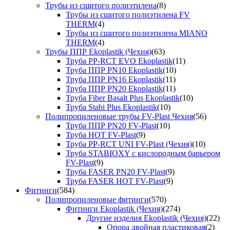
Трубы из сшитого полиэтилена
(8)
Трубы из сшитого полиэтилена FV
THERM
(4)
Трубы из сшитого полиэтилена MIANO
THERM
(4)
Трубы ППР Ekoplastik (Чехия)
(63)
Труба PP-RCT EVO Ekoplastik
(11)
Труба ППР PN10 Ekoplastik
(10)
Труба ППР PN16 Ekoplastik
(11)
Труба ППР PN20 Ekoplastik
(11)
Труба Fiber Basalt Plus Ekoplastik
(10)
Труба Stabi Plus Ekoplastik
(10)
Полипропиленовые трубы FV-Plast Чехия
(56)
Труба ППР PN20 FV-Plast
(10)
Труба HOT FV-Plast
(9)
Труба PP-RCT UNI FV-Plast (Чехия)
(10)
Труба STABIOXY с кислородным барьером
FV-Plast
(9)
Труба FASER PN20 FV-Plast
(9)
Труба FASER HOT FV-Plast
(9)
Фитинги
(584)
Полипропиленовые фитинги
(570)
Фитинги Ekoplastik (Чехия)
(274)
Другие изделия Ekoplastik (Чехия)
(22)
Опора двойная пластиковая
(2)