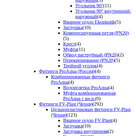
наружный
(3)
Угольник 90°
(11)
Угольник 90° внутренний-
наружный
(4)
Вварное седло Ekoplastik
(5)
Заглушка
(10)
Компенсирующая петля (PN20)
(5)
Крест
(4)
Муфта
(11)
Обвод раструбный (PN20)
(2)
Перекрещивание (PN20)
(5)
Тройной уголок
(4)
Фитинги ProAqua (Россия)
(4)
Комбинированные фитинги
ProAqua
(4)
Водорозетки ProAqua
(4)
Муфта комбинированная
ProAqua с вн.р.
(0)
Фитинги FV-Plast (Чехия)
(292)
Цельнопластиковые фитинги FV-Plast
(Чехия)
(123)
Вварное седло FV-Plast
(4)
Заглушка
(10)
Заглушка внутренняя
(2)