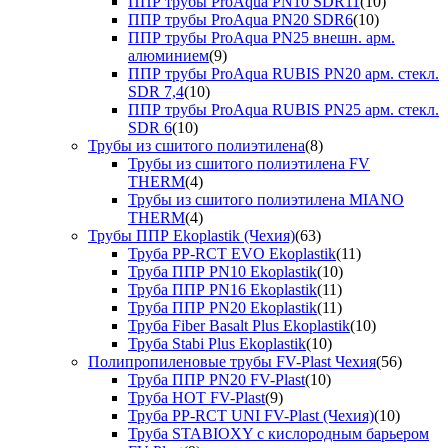
ППР трубы ProAqua PN10 SDR11
(10)
ППР трубы ProAqua PN20 SDR6
(10)
ППР трубы ProAqua PN25 внешн. арм.
алюминием
(9)
ППР трубы ProAqua RUBIS PN20 арм. стекл.
SDR 7,4
(10)
ППР трубы ProAqua RUBIS PN25 арм. стекл.
SDR 6
(10)
Трубы из сшитого полиэтилена
(8)
Трубы из сшитого полиэтилена FV
THERM
(4)
Трубы из сшитого полиэтилена MIANO
THERM
(4)
Трубы ППР Ekoplastik (Чехия)
(63)
Труба PP-RCT EVO Ekoplastik
(11)
Труба ППР PN10 Ekoplastik
(10)
Труба ППР PN16 Ekoplastik
(11)
Труба ППР PN20 Ekoplastik
(11)
Труба Fiber Basalt Plus Ekoplastik
(10)
Труба Stabi Plus Ekoplastik
(10)
Полипропиленовые трубы FV-Plast Чехия
(56)
Труба ППР PN20 FV-Plast
(10)
Труба HOT FV-Plast
(9)
Труба PP-RCT UNI FV-Plast (Чехия)
(10)
Труба STABIOXY с кислородным барьером