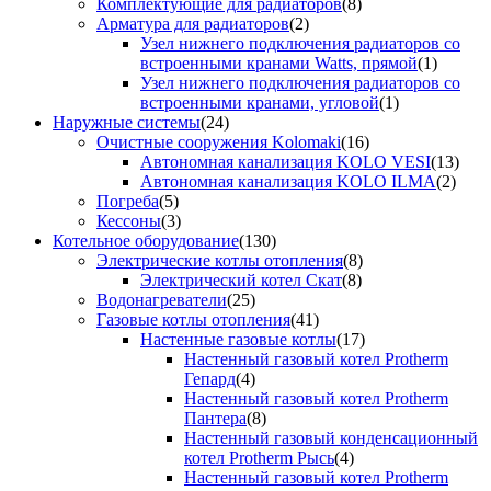
Комплектующие для радиаторов
(8)
Арматура для радиаторов
(2)
Узел нижнего подключения радиаторов со
встроенными кранами Watts, прямой
(1)
Узел нижнего подключения радиаторов со
встроенными кранами, угловой
(1)
Наружные системы
(24)
Очистные сооружения Kolomaki
(16)
Автономная канализация KOLO VESI
(13)
Автономная канализация KOLO ILMA
(2)
Погреба
(5)
Кессоны
(3)
Котельное оборудование
(130)
Электрические котлы отопления
(8)
Электрический котел Скат
(8)
Водонагреватели
(25)
Газовые котлы отопления
(41)
Настенные газовые котлы
(17)
Настенный газовый котел Protherm
Гепард
(4)
Настенный газовый котел Protherm
Пантера
(8)
Настенный газовый конденсационный
котел Protherm Рысь
(4)
Настенный газовый котел Protherm