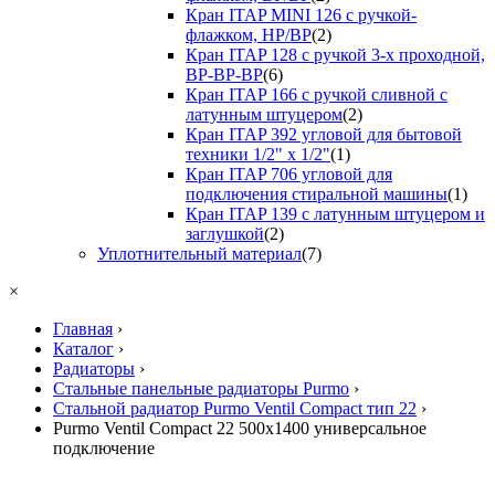
Кран ITAP MINI 126 с ручкой-
флажком, НР/ВР
(2)
Кран ITAP 128 с ручкой 3-х проходной,
ВР-ВР-ВР
(6)
Кран ITAP 166 с ручкой сливной с
латунным штуцером
(2)
Кран ITAP 392 угловой для бытовой
техники 1/2" х 1/2"
(1)
Кран ITAP 706 угловой для
подключения стиральной машины
(1)
Кран ITAP 139 с латунным штуцером и
заглушкой
(2)
Уплотнительный материал
(7)
×
Главная
›
Каталог
›
Радиаторы
›
Стальные панельные радиаторы Purmo
›
Стальной радиатор Purmo Ventil Compact тип 22
›
Purmo Ventil Compact 22 500х1400 универсальное
подключение