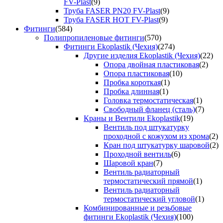
FV-Plast
(9)
Труба FASER PN20 FV-Plast
(9)
Труба FASER HOT FV-Plast
(9)
Фитинги
(584)
Полипропиленовые фитинги
(570)
Фитинги Ekoplastik (Чехия)
(274)
Другие изделия Ekoplastik (Чехия)
(22)
Опора двойная пластиковая
(2)
Опора пластиковая
(10)
Пробка короткая
(1)
Пробка длинная
(1)
Головка термостатическая
(1)
Свободный фланец (сталь)
(7)
Краны и Вентили Ekoplastik
(19)
Вентиль под штукатурку
проходной с кожухом из хрома
(2)
Кран под штукатурку шаровой
(2)
Проходной вентиль
(6)
Шаровой кран
(7)
Вентиль радиаторный
термостатический прямой
(1)
Вентиль радиаторный
термостатический угловой
(1)
Комбинированные и резьбовые
фитинги Ekoplastik (Чехия)
(100)