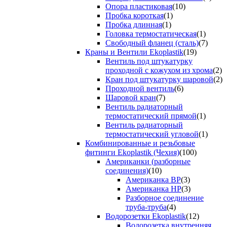
Опора пластиковая
(10)
Пробка короткая
(1)
Пробка длинная
(1)
Головка термостатическая
(1)
Свободный фланец (сталь)
(7)
Краны и Вентили Ekoplastik
(19)
Вентиль под штукатурку
проходной с кожухом из хрома
(2)
Кран под штукатурку шаровой
(2)
Проходной вентиль
(6)
Шаровой кран
(7)
Вентиль радиаторный
термостатический прямой
(1)
Вентиль радиаторный
термостатический угловой
(1)
Комбинированные и резьбовые
фитинги Ekoplastik (Чехия)
(100)
Американки (разборные
соединения)
(10)
Американка ВР
(3)
Американка НР
(3)
Разборное соединение
труба-труба
(4)
Водорозетки Ekoplastik
(12)
Водорозетка внутренняя