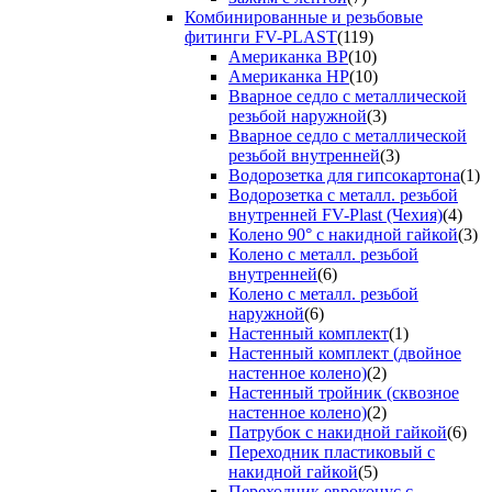
Комбинированные и резьбовые
фитинги FV-PLAST
(119)
Американка ВР
(10)
Американка НР
(10)
Вварное седло с металлической
резьбой наружной
(3)
Вварное седло с металлической
резьбой внутренней
(3)
Водорозетка для гипсокартона
(1)
Водорозетка с металл. резьбой
внутренней FV-Plast (Чехия)
(4)
Колено 90° с накидной гайкой
(3)
Колено с металл. резьбой
внутренней
(6)
Колено с металл. резьбой
наружной
(6)
Настенный комплект
(1)
Настенный комплект (двойное
настенное колено)
(2)
Настенный тройник (сквозное
настенное колено)
(2)
Патрубок с накидной гайкой
(6)
Переходник пластиковый с
накидной гайкой
(5)
Переходник евроконус с