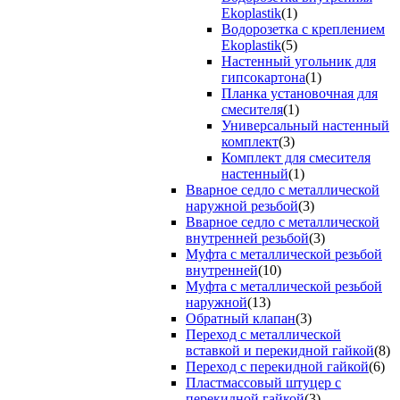
Ekoplastik
(1)
Водорозетка с креплением
Ekoplastik
(5)
Настенный угольник для
гипсокартона
(1)
Планка установочная для
смесителя
(1)
Универсальный настенный
комплект
(3)
Комплект для смесителя
настенный
(1)
Вварное седло с металлической
наружной резьбой
(3)
Вварное седло с металлической
внутренней резьбой
(3)
Муфта с металлической резьбой
внутренней
(10)
Муфта с металлической резьбой
наружной
(13)
Обратный клапан
(3)
Переход с металлической
вставкой и перекидной гайкой
(8)
Переход с перекидной гайкой
(6)
Пластмассовый штуцер с
перекидной гайкой
(3)