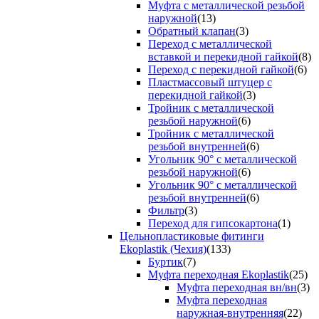
Муфта с металлической резьбой
наружной
(13)
Обратный клапан
(3)
Переход с металлической
вставкой и перекидной гайкой
(8)
Переход с перекидной гайкой
(6)
Пластмассовый штуцер с
перекидной гайкой
(3)
Тройник с металлической
резьбой наружной
(6)
Тройник с металлической
резьбой внутренней
(6)
Угольник 90° с металлической
резьбой наружной
(6)
Угольник 90° с металлической
резьбой внутренней
(6)
Фильтр
(3)
Переход для гипсокартона
(1)
Цельнопластиковые фитинги
Ekoplastik (Чехия)
(133)
Буртик
(7)
Муфта переходная Ekoplastik
(25)
Муфта переходная вн/вн
(3)
Муфта переходная
наружная-внутренняя
(22)