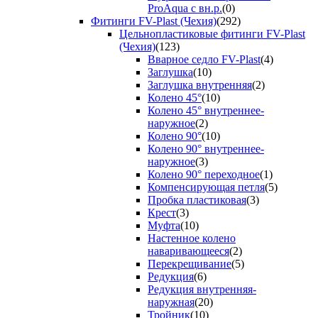
ProAqua с вн.р.
(0)
Фитинги FV-Plast (Чехия)
(292)
Цельнопластиковые фитинги FV-Plast
(Чехия)
(123)
Вварное седло FV-Plast
(4)
Заглушка
(10)
Заглушка внутренняя
(2)
Колено 45°
(10)
Колено 45° внутреннее-
наружное
(2)
Колено 90°
(10)
Колено 90° внутреннее-
наружное
(3)
Колено 90° переходное
(1)
Компенсирующая петля
(5)
Пробка пластиковая
(3)
Крест
(3)
Муфта
(10)
Настенное колено
наваривающееся
(2)
Перекрещивание
(5)
Редукция
(6)
Редукция внутренняя-
наружная
(20)
Тройник
(10)