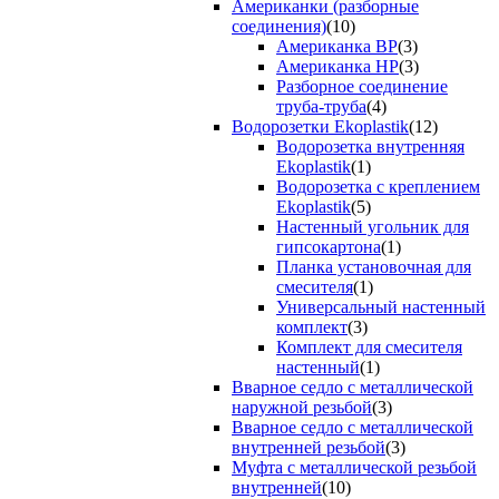
Американки (разборные
соединения)
(10)
Американка ВР
(3)
Американка НР
(3)
Разборное соединение
труба-труба
(4)
Водорозетки Ekoplastik
(12)
Водорозетка внутренняя
Ekoplastik
(1)
Водорозетка с креплением
Ekoplastik
(5)
Настенный угольник для
гипсокартона
(1)
Планка установочная для
смесителя
(1)
Универсальный настенный
комплект
(3)
Комплект для смесителя
настенный
(1)
Вварное седло с металлической
наружной резьбой
(3)
Вварное седло с металлической
внутренней резьбой
(3)
Муфта с металлической резьбой
внутренней
(10)