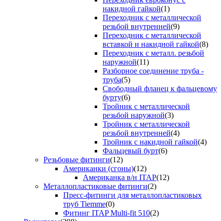
накидной гайкой
(1)
Переходник с металлической
резьбой внутренней
(9)
Переходник с металлической
вставкой и накидной гайкой
(8)
Переходник с металл. резьбой
наружной
(11)
Разборное соединение труба -
труба
(5)
Свободный фланец к фальцевому
бурту
(6)
Тройник с металлической
резьбой наружной
(3)
Тройник с металлической
резьбой внутренней
(4)
Тройник с накидной гайкой
(4)
Фальцевый бурт
(6)
Резьбовые фитинги
(12)
Американки (сгоны)
(12)
Американка в/н ITAP
(12)
Металлопластиковые фитинги
(2)
Пресс-фитинги для металлопластиковых
труб Tiemme
(0)
Фитинг ITAP Multi-fit 510
(2)