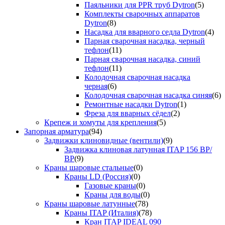
Паяльники для PPR труб Dytron
(5)
Комплекты сварочных аппаратов
Dytron
(8)
Насадка для вварного седла Dytron
(4)
Парная сварочная насадка, черный
тефлон
(11)
Парная сварочная насадка, синий
тефлон
(11)
Колодочная сварочная насадка
черная
(6)
Колодочная сварочная насадка синяя
(6)
Ремонтные насадки Dytron
(1)
Фреза для вварных сёдел
(2)
Крепеж и хомуты для крепления
(5)
Запорная арматура
(94)
Задвижки клиновидные (вентили)
(9)
Задвижка клиновая латунная ITAP 156 ВР/
ВР
(9)
Краны шаровые стальные
(0)
Краны LD (Россия)
(0)
Газовые краны
(0)
Краны для воды
(0)
Краны шаровые латунные
(78)
Краны ITAP (Италия)
(78)
Кран ITAP IDEAL 090