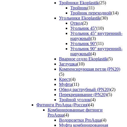
Тройники Ekoplastik
(25)
Тройник
(11)
Тройник переходной
(14)
Угольники Ekoplastik
(30)
Отвод
(2)
Угольник 45°
(10)
Угольник 45° внутренний-
наружный
(3)
Угольник 90°
(11)
Угольник 90° внутренний-
наружный
(4)
Вварное седло Ekoplastik
(5)
Заглушка
(10)
Компенсирующая петля (PN20)
(5)
Крест
(4)
Муфта
(11)
Обвод раструбный (PN20)
(2)
Перекрещивание (PN20)
(5)
Тройной уголок
(4)
Фитинги ProAqua (Россия)
(4)
Комбинированные фитинги
ProAqua
(4)
Водорозетки ProAqua
(4)
Муфта комбинированная