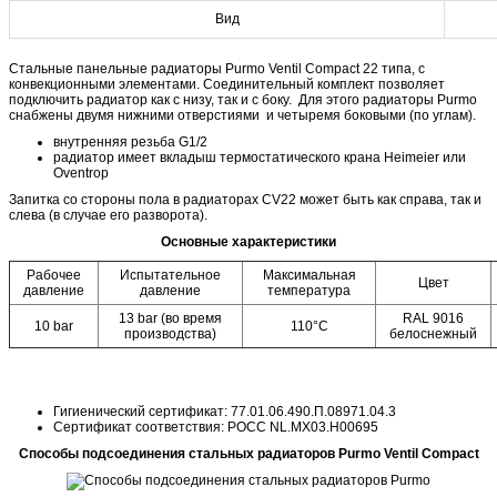
Вид
Стальные панельные радиаторы Purmo Ventil Compact 22 типа, с
конвекционными элементами. Cоединительный комплект позволяет
подключить радиатор как с низу, так и с боку. Для этого радиаторы Purmo
снабжены двумя нижними отверстиями и четыремя боковыми (по углам).
внутренняя резьба G1/2
радиатор имеет вкладыш термостатического крана Heimeier или
Oventrop
Запитка со стороны пола в радиаторах CV22 может быть как справа, так и
слева (в случае его разворота).
Основные характеристики
Рабочее
Испытательное
Максимальная
Цвет
давление
давление
температура
13 bar (во время
RAL 9016
10 bar
110°C
производства)
белоснежный
Гигиенический сертификат: 77.01.06.490.П.08971.04.3
Сертификат соответствия: POCC NL.MX03.H00695
Способы подсоединения стальных радиаторов Purmo Ventil Compact