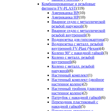
Комбинированные и резьбовые
фитинги FV-PLAST
(119)
Американка ВР
(10)
Американка НР
(10)
Вварное седло с металлической
резьбой наружной
(3)
Вварное седло с металлической
резьбой внутренней
(3)
Водорозетка для гипсокартона
(1)
Водорозетка с металл. резьбой
внутренней FV-Plast (Чехия)
(4)
Колено 90° с накидной гайкой
(3)
Колено с металл. резьбой
внутренней
(6)
Колено с металл. резьбой
наружной
(6)
Настенный комплект
(1)
Настенный комплект (двойное
настенное колено)
(2)
Настенный тройник (сквозное
настенное колено)
(2)
Патрубок с накидной гайкой
(6)
Переходник пластиковый с
накидной гайкой
(5)
Переходник евроконус с