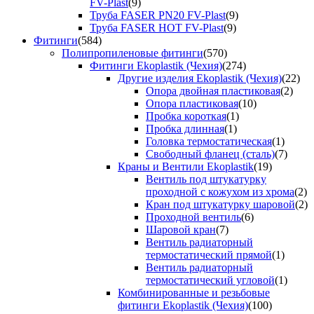
FV-Plast
(9)
Труба FASER PN20 FV-Plast
(9)
Труба FASER HOT FV-Plast
(9)
Фитинги
(584)
Полипропиленовые фитинги
(570)
Фитинги Ekoplastik (Чехия)
(274)
Другие изделия Ekoplastik (Чехия)
(22)
Опора двойная пластиковая
(2)
Опора пластиковая
(10)
Пробка короткая
(1)
Пробка длинная
(1)
Головка термостатическая
(1)
Свободный фланец (сталь)
(7)
Краны и Вентили Ekoplastik
(19)
Вентиль под штукатурку
проходной с кожухом из хрома
(2)
Кран под штукатурку шаровой
(2)
Проходной вентиль
(6)
Шаровой кран
(7)
Вентиль радиаторный
термостатический прямой
(1)
Вентиль радиаторный
термостатический угловой
(1)
Комбинированные и резьбовые
фитинги Ekoplastik (Чехия)
(100)