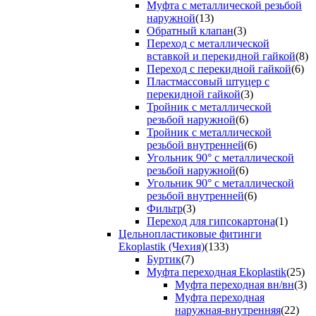
Муфта с металлической резьбой
наружной
(13)
Обратный клапан
(3)
Переход с металлической
вставкой и перекидной гайкой
(8)
Переход с перекидной гайкой
(6)
Пластмассовый штуцер с
перекидной гайкой
(3)
Тройник с металлической
резьбой наружной
(6)
Тройник с металлической
резьбой внутренней
(6)
Угольник 90° с металлической
резьбой наружной
(6)
Угольник 90° с металлической
резьбой внутренней
(6)
Фильтр
(3)
Переход для гипсокартона
(1)
Цельнопластиковые фитинги
Ekoplastik (Чехия)
(133)
Буртик
(7)
Муфта переходная Ekoplastik
(25)
Муфта переходная вн/вн
(3)
Муфта переходная
наружная-внутренняя
(22)