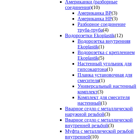
Американки (разборные
соединения)
(10)
Американка ВР
(3)
Американка НР
(3)
Разборное соединение
труба-труба
(4)
Водорозетки Ekoplastik
(12)
Водорозетка внутренняя
Ekoplastik
(1)
Водорозетка с креплением
Ekoplastik
(5)
Настенный угольник для
гипсокартона
(1)
Планка установочная для
смесителя
(1)
Универсальный настенный
комплект
(3)
Комплект для смесителя
настенный
(1)
Вварное седло с металлической
наружной резьбой
(3)
Вварное седло с металлической
внутренней резьбой
(3)
Муфта с металлической резьбой
внутренней
(10)