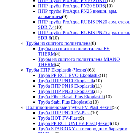
ППР трубы ProAqua PN10 SDR11
(10)
ППР трубы ProAqua PN20 SDR6
(10)
ППР трубы ProAqua PN25 внешн. арм.
алюминием
(9)
ППР трубы ProAqua RUBIS PN20 арм. стекл.
SDR 7,4
(10)
ППР трубы ProAqua RUBIS PN25 арм. стекл.
SDR 6
(10)
Трубы из сшитого полиэтилена
(8)
Трубы из сшитого полиэтилена FV
THERM
(4)
Трубы из сшитого полиэтилена MIANO
THERM
(4)
Трубы ППР Ekoplastik (Чехия)
(63)
Труба PP-RCT EVO Ekoplastik
(11)
Труба ППР PN10 Ekoplastik
(10)
Труба ППР PN16 Ekoplastik
(11)
Труба ППР PN20 Ekoplastik
(11)
Труба Fiber Basalt Plus Ekoplastik
(10)
Труба Stabi Plus Ekoplastik
(10)
Полипропиленовые трубы FV-Plast Чехия
(56)
Труба ППР PN20 FV-Plast
(10)
Труба HOT FV-Plast
(9)
Труба PP-RCT UNI FV-Plast (Чехия)
(10)
Труба STABIOXY с кислородным барьером