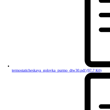
termostaticheskaya_golovka_purmo_dtw30.pdf
(97.7 Кб)