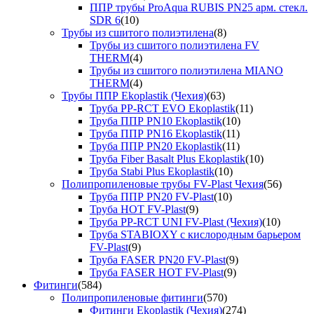
ППР трубы ProAqua RUBIS PN25 арм. стекл.
SDR 6
(10)
Трубы из сшитого полиэтилена
(8)
Трубы из сшитого полиэтилена FV
THERM
(4)
Трубы из сшитого полиэтилена MIANO
THERM
(4)
Трубы ППР Ekoplastik (Чехия)
(63)
Труба PP-RCT EVO Ekoplastik
(11)
Труба ППР PN10 Ekoplastik
(10)
Труба ППР PN16 Ekoplastik
(11)
Труба ППР PN20 Ekoplastik
(11)
Труба Fiber Basalt Plus Ekoplastik
(10)
Труба Stabi Plus Ekoplastik
(10)
Полипропиленовые трубы FV-Plast Чехия
(56)
Труба ППР PN20 FV-Plast
(10)
Труба HOT FV-Plast
(9)
Труба PP-RCT UNI FV-Plast (Чехия)
(10)
Труба STABIOXY с кислородным барьером
FV-Plast
(9)
Труба FASER PN20 FV-Plast
(9)
Труба FASER HOT FV-Plast
(9)
Фитинги
(584)
Полипропиленовые фитинги
(570)
Фитинги Ekoplastik (Чехия)
(274)