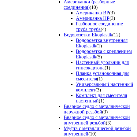
Американки (разборные
соединения)
(10)
Американка ВР
(3)
Американка НР
(3)
Разборное соединение
труба-труба
(4)
Водорозетки Ekoplastik
(12)
Водорозетка внутренняя
Ekoplastik
(1)
Водорозетка с креплением
Ekoplastik
(5)
Настенный угольник для
гипсокартона
(1)
Планка установочная для
смесителя
(1)
Универсальный настенный
комплект
(3)
Комплект для смесителя
настенный
(1)
Вварное седло с металлической
наружной резьбой
(3)
Вварное седло с металлической
внутренней резьбой
(3)
Муфта с металлической резьбой
внутренней
(10)