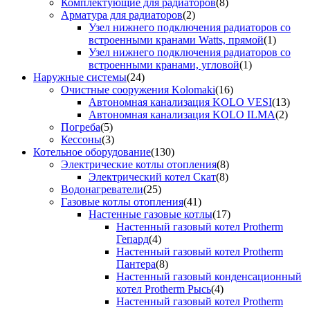
Комплектующие для радиаторов
(8)
Арматура для радиаторов
(2)
Узел нижнего подключения радиаторов со
встроенными кранами Watts, прямой
(1)
Узел нижнего подключения радиаторов со
встроенными кранами, угловой
(1)
Наружные системы
(24)
Очистные сооружения Kolomaki
(16)
Автономная канализация KOLO VESI
(13)
Автономная канализация KOLO ILMA
(2)
Погреба
(5)
Кессоны
(3)
Котельное оборудование
(130)
Электрические котлы отопления
(8)
Электрический котел Скат
(8)
Водонагреватели
(25)
Газовые котлы отопления
(41)
Настенные газовые котлы
(17)
Настенный газовый котел Protherm
Гепард
(4)
Настенный газовый котел Protherm
Пантера
(8)
Настенный газовый конденсационный
котел Protherm Рысь
(4)
Настенный газовый котел Protherm