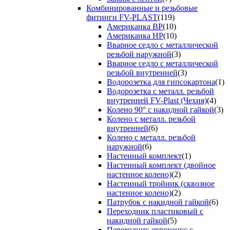
Комбинированные и резьбовые
фитинги FV-PLAST
(119)
Американка ВР
(10)
Американка НР
(10)
Вварное седло с металлической
резьбой наружной
(3)
Вварное седло с металлической
резьбой внутренней
(3)
Водорозетка для гипсокартона
(1)
Водорозетка с металл. резьбой
внутренней FV-Plast (Чехия)
(4)
Колено 90° с накидной гайкой
(3)
Колено с металл. резьбой
внутренней
(6)
Колено с металл. резьбой
наружной
(6)
Настенный комплект
(1)
Настенный комплект (двойное
настенное колено)
(2)
Настенный тройник (сквозное
настенное колено)
(2)
Патрубок с накидной гайкой
(6)
Переходник пластиковый с
накидной гайкой
(5)
Переходник евроконус с