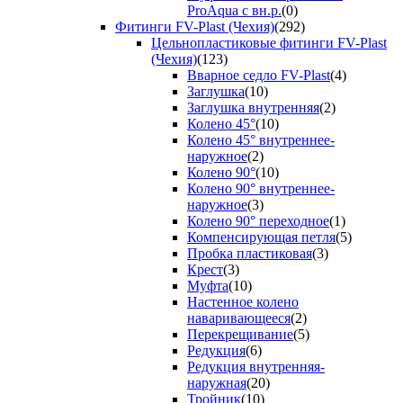
ProAqua с вн.р.
(0)
Фитинги FV-Plast (Чехия)
(292)
Цельнопластиковые фитинги FV-Plast
(Чехия)
(123)
Вварное седло FV-Plast
(4)
Заглушка
(10)
Заглушка внутренняя
(2)
Колено 45°
(10)
Колено 45° внутреннее-
наружное
(2)
Колено 90°
(10)
Колено 90° внутреннее-
наружное
(3)
Колено 90° переходное
(1)
Компенсирующая петля
(5)
Пробка пластиковая
(3)
Крест
(3)
Муфта
(10)
Настенное колено
наваривающееся
(2)
Перекрещивание
(5)
Редукция
(6)
Редукция внутренняя-
наружная
(20)
Тройник
(10)