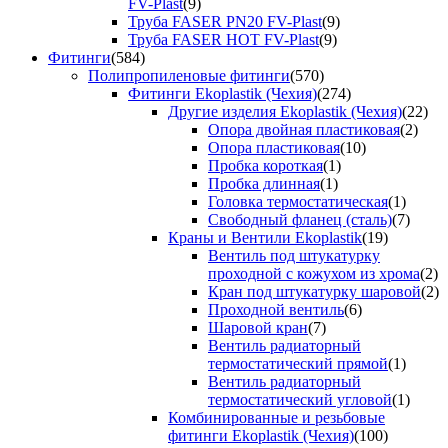
FV-Plast
(9)
Труба FASER PN20 FV-Plast
(9)
Труба FASER HOT FV-Plast
(9)
Фитинги
(584)
Полипропиленовые фитинги
(570)
Фитинги Ekoplastik (Чехия)
(274)
Другие изделия Ekoplastik (Чехия)
(22)
Опора двойная пластиковая
(2)
Опора пластиковая
(10)
Пробка короткая
(1)
Пробка длинная
(1)
Головка термостатическая
(1)
Свободный фланец (сталь)
(7)
Краны и Вентили Ekoplastik
(19)
Вентиль под штукатурку
проходной с кожухом из хрома
(2)
Кран под штукатурку шаровой
(2)
Проходной вентиль
(6)
Шаровой кран
(7)
Вентиль радиаторный
термостатический прямой
(1)
Вентиль радиаторный
термостатический угловой
(1)
Комбинированные и резьбовые
фитинги Ekoplastik (Чехия)
(100)