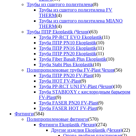
Трубы из сшитого полиэтилена
(8)
Трубы из сшитого полиэтилена FV
THERM
(4)
Трубы из сшитого полиэтилена MIANO
THERM
(4)
Трубы ППР Ekoplastik (Чехия)
(63)
Труба PP-RCT EVO Ekoplastik
(11)
Труба ППР PN10 Ekoplastik
(10)
Труба ППР PN16 Ekoplastik
(11)
Труба ППР PN20 Ekoplastik
(11)
Труба Fiber Basalt Plus Ekoplastik
(10)
Труба Stabi Plus Ekoplastik
(10)
Полипропиленовые трубы FV-Plast Чехия
(56)
Труба ППР PN20 FV-Plast
(10)
Труба HOT FV-Plast
(9)
Труба PP-RCT UNI FV-Plast (Чехия)
(10)
Труба STABIOXY с кислородным барьером
FV-Plast
(9)
Труба FASER PN20 FV-Plast
(9)
Труба FASER HOT FV-Plast
(9)
Фитинги
(584)
Полипропиленовые фитинги
(570)
Фитинги Ekoplastik (Чехия)
(274)
Другие изделия Ekoplastik (Чехия)
(22)
Опора двойная пластиковая
(2)