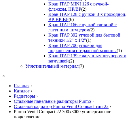
Кран ITAP MINI 126 с ручкой-
флажком, НР/ВР
(2)
Кран ITAP 128 с ручкой 3-х проходной,
ВР-ВР-ВР
(6)
Кран ITAP 166 с ручкой сливной с
латунным штуцером
(2)
Кран ITAP 392 угловой для бытовой
техники 1/2" х 1/2"
(1)
Кран ITAP 706 угловой для
подключения стиральной машины
(1)
Кран ITAP 139 с латунным штуцером и
заглушкой
(2)
Уплотнительный материал
(7)
×
Главная
›
Каталог
›
Радиаторы
›
Стальные панельные радиаторы Purmo
›
Стальной радиатор Purmo Ventil Compact тип 22
›
Purmo Ventil Compact 22 300х3000 универсальное
подключение