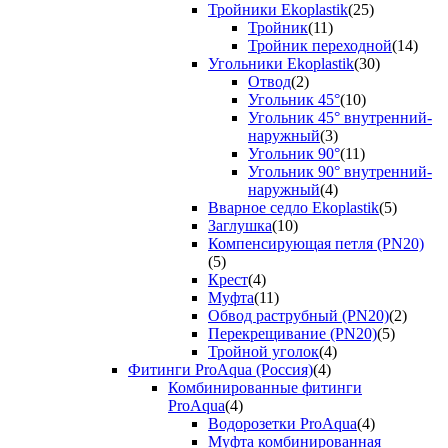
Тройники Ekoplastik
(25)
Тройник
(11)
Тройник переходной
(14)
Угольники Ekoplastik
(30)
Отвод
(2)
Угольник 45°
(10)
Угольник 45° внутренний-
наружный
(3)
Угольник 90°
(11)
Угольник 90° внутренний-
наружный
(4)
Вварное седло Ekoplastik
(5)
Заглушка
(10)
Компенсирующая петля (PN20)
(5)
Крест
(4)
Муфта
(11)
Обвод раструбный (PN20)
(2)
Перекрещивание (PN20)
(5)
Тройной уголок
(4)
Фитинги ProAqua (Россия)
(4)
Комбинированные фитинги
ProAqua
(4)
Водорозетки ProAqua
(4)
Муфта комбинированная