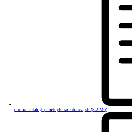
purmo_catalog_panelnyh_radiatorov.pdf
(8.2 Мб)