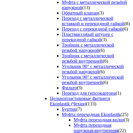
Муфта с металлической резьбой
наружной
(13)
Обратный клапан
(3)
Переход с металлической
вставкой и перекидной гайкой
(8)
Переход с перекидной гайкой
(6)
Пластмассовый штуцер с
перекидной гайкой
(3)
Тройник с металлической
резьбой наружной
(6)
Тройник с металлической
резьбой внутренней
(6)
Угольник 90° с металлической
резьбой наружной
(6)
Угольник 90° с металлической
резьбой внутренней
(6)
Фильтр
(3)
Переход для гипсокартона
(1)
Цельнопластиковые фитинги
Ekoplastik (Чехия)
(133)
Буртик
(7)
Муфта переходная Ekoplastik
(25)
Муфта переходная вн/вн
(3)
Муфта переходная
наружная-внутренняя
(22)