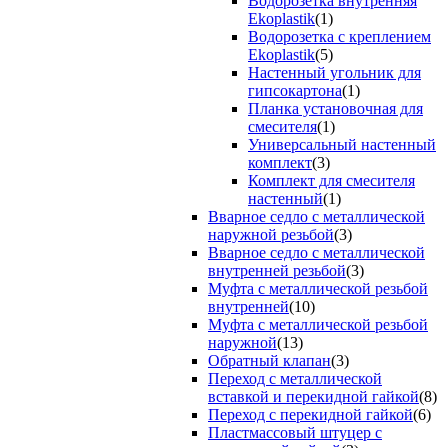
Водорозетка внутренняя
Ekoplastik
(1)
Водорозетка с креплением
Ekoplastik
(5)
Настенный угольник для
гипсокартона
(1)
Планка установочная для
смесителя
(1)
Универсальный настенный
комплект
(3)
Комплект для смесителя
настенный
(1)
Вварное седло с металлической
наружной резьбой
(3)
Вварное седло с металлической
внутренней резьбой
(3)
Муфта с металлической резьбой
внутренней
(10)
Муфта с металлической резьбой
наружной
(13)
Обратный клапан
(3)
Переход с металлической
вставкой и перекидной гайкой
(8)
Переход с перекидной гайкой
(6)
Пластмассовый штуцер с