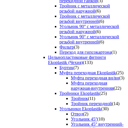
перекидной гайкой
(3)
Тройник с металлической
резьбой наружной
(6)
Тройник с металлической
резьбой внутренней
(6)
Угольник 90° с металлической
резьбой наружной
(6)
Угольник 90° с металлической
резьбой внутренней
(6)
Фильтр
(3)
Переход для гипсокартона
(1)
Цельнопластиковые фитинги
Ekoplastik (Чехия)
(133)
Буртик
(7)
Муфта переходная Ekoplastik
(25)
Муфта переходная вн/вн
(3)
Муфта переходная
наружная-внутренняя
(22)
Тройники Ekoplastik
(25)
Тройник
(11)
Тройник переходной
(14)
Угольники Ekoplastik
(30)
Отвод
(2)
Угольник 45°
(10)
Угольник 45° внутренний-