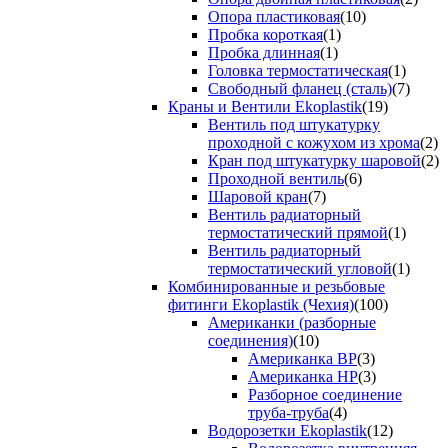
Опора пластиковая
(10)
Пробка короткая
(1)
Пробка длинная
(1)
Головка термостатическая
(1)
Свободный фланец (сталь)
(7)
Краны и Вентили Ekoplastik
(19)
Вентиль под штукатурку
проходной с кожухом из хрома
(2)
Кран под штукатурку шаровой
(2)
Проходной вентиль
(6)
Шаровой кран
(7)
Вентиль радиаторный
термостатический прямой
(1)
Вентиль радиаторный
термостатический угловой
(1)
Комбинированные и резьбовые
фитинги Ekoplastik (Чехия)
(100)
Американки (разборные
соединения)
(10)
Американка ВР
(3)
Американка НР
(3)
Разборное соединение
труба-труба
(4)
Водорозетки Ekoplastik
(12)