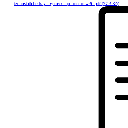
termostaticheskaya_golovka_purmo_mtw30.pdf
(77.3 Кб)