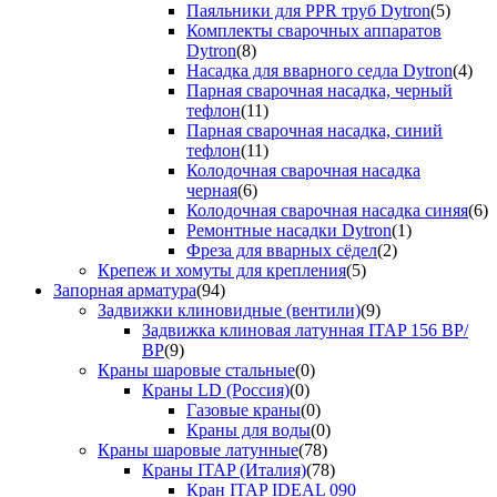
Паяльники для PPR труб Dytron
(5)
Комплекты сварочных аппаратов
Dytron
(8)
Насадка для вварного седла Dytron
(4)
Парная сварочная насадка, черный
тефлон
(11)
Парная сварочная насадка, синий
тефлон
(11)
Колодочная сварочная насадка
черная
(6)
Колодочная сварочная насадка синяя
(6)
Ремонтные насадки Dytron
(1)
Фреза для вварных сёдел
(2)
Крепеж и хомуты для крепления
(5)
Запорная арматура
(94)
Задвижки клиновидные (вентили)
(9)
Задвижка клиновая латунная ITAP 156 ВР/
ВР
(9)
Краны шаровые стальные
(0)
Краны LD (Россия)
(0)
Газовые краны
(0)
Краны для воды
(0)
Краны шаровые латунные
(78)
Краны ITAP (Италия)
(78)
Кран ITAP IDEAL 090