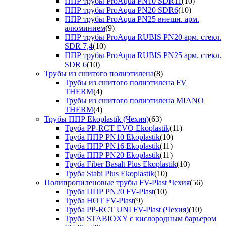
ППР трубы ProAqua PN10 SDR11
(10)
ППР трубы ProAqua PN20 SDR6
(10)
ППР трубы ProAqua PN25 внешн. арм.
алюминием
(9)
ППР трубы ProAqua RUBIS PN20 арм. стекл.
SDR 7,4
(10)
ППР трубы ProAqua RUBIS PN25 арм. стекл.
SDR 6
(10)
Трубы из сшитого полиэтилена
(8)
Трубы из сшитого полиэтилена FV
THERM
(4)
Трубы из сшитого полиэтилена MIANO
THERM
(4)
Трубы ППР Ekoplastik (Чехия)
(63)
Труба PP-RCT EVO Ekoplastik
(11)
Труба ППР PN10 Ekoplastik
(10)
Труба ППР PN16 Ekoplastik
(11)
Труба ППР PN20 Ekoplastik
(11)
Труба Fiber Basalt Plus Ekoplastik
(10)
Труба Stabi Plus Ekoplastik
(10)
Полипропиленовые трубы FV-Plast Чехия
(56)
Труба ППР PN20 FV-Plast
(10)
Труба HOT FV-Plast
(9)
Труба PP-RCT UNI FV-Plast (Чехия)
(10)
Труба STABIOXY с кислородным барьером