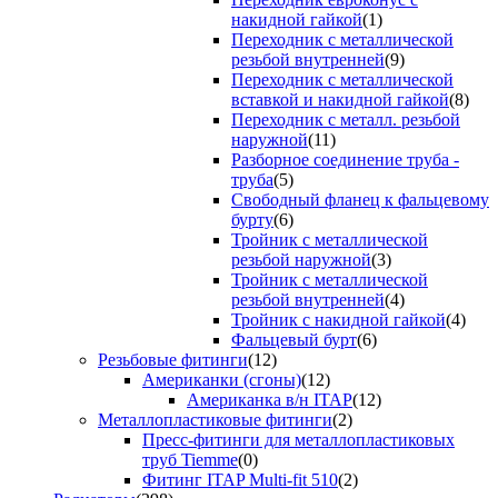
накидной гайкой
(1)
Переходник с металлической
резьбой внутренней
(9)
Переходник с металлической
вставкой и накидной гайкой
(8)
Переходник с металл. резьбой
наружной
(11)
Разборное соединение труба -
труба
(5)
Свободный фланец к фальцевому
бурту
(6)
Тройник с металлической
резьбой наружной
(3)
Тройник с металлической
резьбой внутренней
(4)
Тройник с накидной гайкой
(4)
Фальцевый бурт
(6)
Резьбовые фитинги
(12)
Американки (сгоны)
(12)
Американка в/н ITAP
(12)
Металлопластиковые фитинги
(2)
Пресс-фитинги для металлопластиковых
труб Tiemme
(0)
Фитинг ITAP Multi-fit 510
(2)