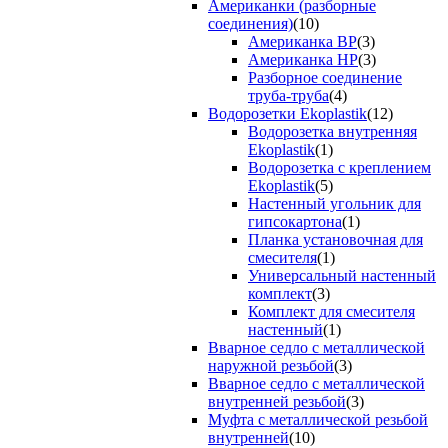
Американки (разборные
соединения)
(10)
Американка ВР
(3)
Американка НР
(3)
Разборное соединение
труба-труба
(4)
Водорозетки Ekoplastik
(12)
Водорозетка внутренняя
Ekoplastik
(1)
Водорозетка с креплением
Ekoplastik
(5)
Настенный угольник для
гипсокартона
(1)
Планка установочная для
смесителя
(1)
Универсальный настенный
комплект
(3)
Комплект для смесителя
настенный
(1)
Вварное седло с металлической
наружной резьбой
(3)
Вварное седло с металлической
внутренней резьбой
(3)
Муфта с металлической резьбой
внутренней
(10)