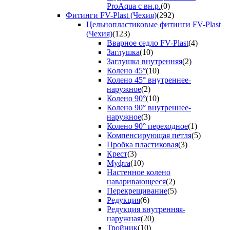
ProAqua с вн.р.
(0)
Фитинги FV-Plast (Чехия)
(292)
Цельнопластиковые фитинги FV-Plast
(Чехия)
(123)
Вварное седло FV-Plast
(4)
Заглушка
(10)
Заглушка внутренняя
(2)
Колено 45°
(10)
Колено 45° внутреннее-
наружное
(2)
Колено 90°
(10)
Колено 90° внутреннее-
наружное
(3)
Колено 90° переходное
(1)
Компенсирующая петля
(5)
Пробка пластиковая
(3)
Крест
(3)
Муфта
(10)
Настенное колено
наваривающееся
(2)
Перекрещивание
(5)
Редукция
(6)
Редукция внутренняя-
наружная
(20)
Тройник
(10)