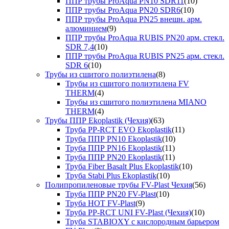
ППР трубы ProAqua PN10 SDR11
(10)
ППР трубы ProAqua PN20 SDR6
(10)
ППР трубы ProAqua PN25 внешн. арм.
алюминием
(9)
ППР трубы ProAqua RUBIS PN20 арм. стекл.
SDR 7,4
(10)
ППР трубы ProAqua RUBIS PN25 арм. стекл.
SDR 6
(10)
Трубы из сшитого полиэтилена
(8)
Трубы из сшитого полиэтилена FV
THERM
(4)
Трубы из сшитого полиэтилена MIANO
THERM
(4)
Трубы ППР Ekoplastik (Чехия)
(63)
Труба PP-RCT EVO Ekoplastik
(11)
Труба ППР PN10 Ekoplastik
(10)
Труба ППР PN16 Ekoplastik
(11)
Труба ППР PN20 Ekoplastik
(11)
Труба Fiber Basalt Plus Ekoplastik
(10)
Труба Stabi Plus Ekoplastik
(10)
Полипропиленовые трубы FV-Plast Чехия
(56)
Труба ППР PN20 FV-Plast
(10)
Труба HOT FV-Plast
(9)
Труба PP-RCT UNI FV-Plast (Чехия)
(10)
Труба STABIOXY с кислородным барьером