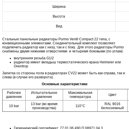
Ширина
Высота
Вид
Стальные панельные радиаторы Purmo Ventil Compact 22 типа, с
конвекционными элементами. Cоединительный комплект позволяет
подключить радиатор как с низу, так и с боку. Для этого радиаторы Purmo
снабжены двумя нижними отверстиями и четыремя боковыми (по углам).
внутренняя резьба G1/2
радиатор имеет вкладыш термостатического крана Heimeier или
Oventrop
Запитка со стороны пола в радиаторах CV22 может быть как справа, так и
слева (в случае его разворота).
Основные характеристики
Рабочее
Испытательное
Максимальная
Цвет
давление
давление
температура
13 bar (во время
RAL 9016
10 bar
110°C
производства)
белоснежный
Гигиенический сертификат: 77.01.06.490.П.08971.04.3