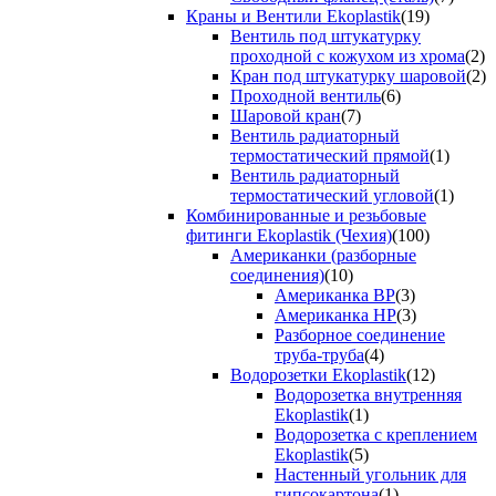
Краны и Вентили Ekoplastik
(19)
Вентиль под штукатурку
проходной с кожухом из хрома
(2)
Кран под штукатурку шаровой
(2)
Проходной вентиль
(6)
Шаровой кран
(7)
Вентиль радиаторный
термостатический прямой
(1)
Вентиль радиаторный
термостатический угловой
(1)
Комбинированные и резьбовые
фитинги Ekoplastik (Чехия)
(100)
Американки (разборные
соединения)
(10)
Американка ВР
(3)
Американка НР
(3)
Разборное соединение
труба-труба
(4)
Водорозетки Ekoplastik
(12)
Водорозетка внутренняя
Ekoplastik
(1)
Водорозетка с креплением
Ekoplastik
(5)
Настенный угольник для
гипсокартона
(1)