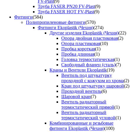
FV-Plast
(9)
Труба FASER PN20 FV-Plast
(9)
Труба FASER HOT FV-Plast
(9)
Фитинги
(584)
Полипропиленовые фитинги
(570)
Фитинги Ekoplastik (Чехия)
(274)
Другие изделия Ekoplastik (Чехия)
(22)
Опора двойная пластиковая
(2)
Опора пластиковая
(10)
Пробка короткая
(1)
Пробка длинная
(1)
Головка термостатическая
(1)
Свободный фланец (сталь)
(7)
Краны и Вентили Ekoplastik
(19)
Вентиль под штукатурку
проходной с кожухом из хрома
(2)
Кран под штукатурку шаровой
(2)
Проходной вентиль
(6)
Шаровой кран
(7)
Вентиль радиаторный
термостатический прямой
(1)
Вентиль радиаторный
термостатический угловой
(1)
Комбинированные и резьбовые
фитинги Ekoplastik (Чехия)
(100)