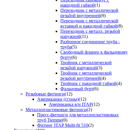
накидной гайкой
(1)
Переходник с металлической
резьбой внутренней
(9)
Переходник с металлической
вставкой и накидной гайкой
(8)
Переходник с металл. резьбой
наружной
(11)
Разборное соединение труба -
труба
(5)
Свободный фланец к фальцевому
бурту
(6)
Тройник с металлической
резьбой наружной
(3)
Тройник с металлической
резьбой внутренней
(4)
Тройник с накидной гайкой
(4)
Фальцевый бурт
(6)
Резьбовые фитинги
(12)
Американки (сгоны)
(12)
Американка в/н ITAP
(12)
Металлопластиковые фитинги
(2)
Пресс-фитинги для металлопластиковых
труб Tiemme
(0)
Фитинг ITAP Multi-fit 510
(2)