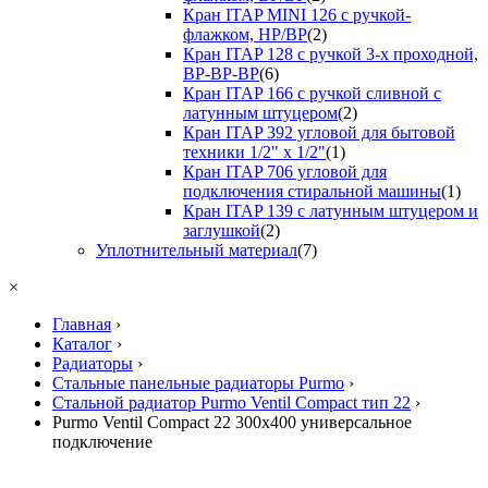
Кран ITAP MINI 126 с ручкой-
флажком, НР/ВР
(2)
Кран ITAP 128 с ручкой 3-х проходной,
ВР-ВР-ВР
(6)
Кран ITAP 166 с ручкой сливной с
латунным штуцером
(2)
Кран ITAP 392 угловой для бытовой
техники 1/2" х 1/2"
(1)
Кран ITAP 706 угловой для
подключения стиральной машины
(1)
Кран ITAP 139 с латунным штуцером и
заглушкой
(2)
Уплотнительный материал
(7)
×
Главная
›
Каталог
›
Радиаторы
›
Стальные панельные радиаторы Purmo
›
Стальной радиатор Purmo Ventil Compact тип 22
›
Purmo Ventil Compact 22 300х400 универсальное
подключение