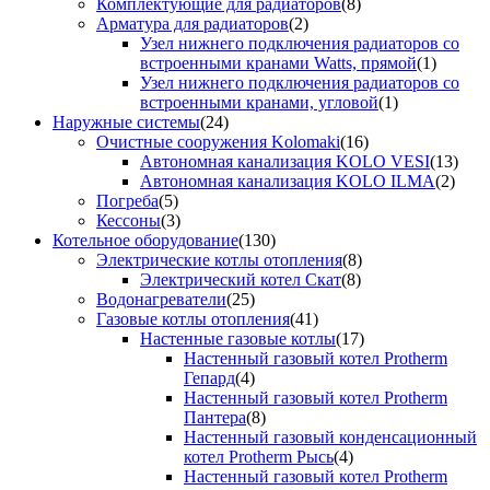
Комплектующие для радиаторов
(8)
Арматура для радиаторов
(2)
Узел нижнего подключения радиаторов со
встроенными кранами Watts, прямой
(1)
Узел нижнего подключения радиаторов со
встроенными кранами, угловой
(1)
Наружные системы
(24)
Очистные сооружения Kolomaki
(16)
Автономная канализация KOLO VESI
(13)
Автономная канализация KOLO ILMA
(2)
Погреба
(5)
Кессоны
(3)
Котельное оборудование
(130)
Электрические котлы отопления
(8)
Электрический котел Скат
(8)
Водонагреватели
(25)
Газовые котлы отопления
(41)
Настенные газовые котлы
(17)
Настенный газовый котел Protherm
Гепард
(4)
Настенный газовый котел Protherm
Пантера
(8)
Настенный газовый конденсационный
котел Protherm Рысь
(4)
Настенный газовый котел Protherm