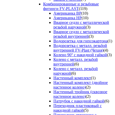
Комбинированные и резьбовые
фитинги FV-PLAST
(119)
Американка ВР
(10)
Американка НР
(10)
Вварное седло с металлической
резьбой наружной
(3)
Вварное седло с металлической
резьбой внутренней
(3)
Водорозетка для гипсокартона
(1)
Водорозетка с металл. резьбой
внутренней FV-Plast (Чехия)
(4)
Колено 90° с накидной гайкой
(3)
Колено с металл. резьбой
внутренней
(6)
Колено с металл. резьбой
наружной
(6)
Настенный комплект
(1)
Настенный комплект (двойное
настенное колено)
(2)
Настенный тройник (сквозное
настенное колено)
(2)
Патрубок с накидной гайкой
(6)
Переходник пластиковый с
накидной гайкой
(5)
Переходник евроконус с