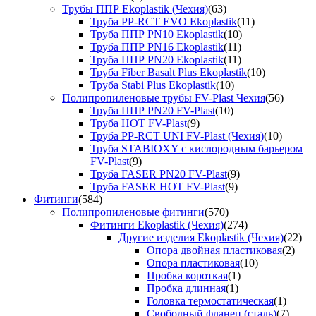
Трубы ППР Ekoplastik (Чехия)
(63)
Труба PP-RCT EVO Ekoplastik
(11)
Труба ППР PN10 Ekoplastik
(10)
Труба ППР PN16 Ekoplastik
(11)
Труба ППР PN20 Ekoplastik
(11)
Труба Fiber Basalt Plus Ekoplastik
(10)
Труба Stabi Plus Ekoplastik
(10)
Полипропиленовые трубы FV-Plast Чехия
(56)
Труба ППР PN20 FV-Plast
(10)
Труба HOT FV-Plast
(9)
Труба PP-RCT UNI FV-Plast (Чехия)
(10)
Труба STABIOXY с кислородным барьером
FV-Plast
(9)
Труба FASER PN20 FV-Plast
(9)
Труба FASER HOT FV-Plast
(9)
Фитинги
(584)
Полипропиленовые фитинги
(570)
Фитинги Ekoplastik (Чехия)
(274)
Другие изделия Ekoplastik (Чехия)
(22)
Опора двойная пластиковая
(2)
Опора пластиковая
(10)
Пробка короткая
(1)
Пробка длинная
(1)
Головка термостатическая
(1)
Свободный фланец (сталь)
(7)