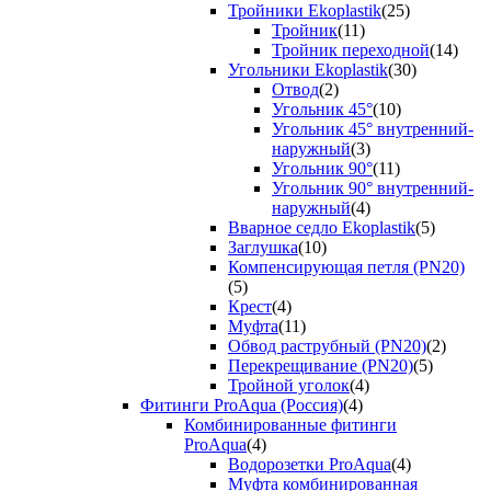
Тройники Ekoplastik
(25)
Тройник
(11)
Тройник переходной
(14)
Угольники Ekoplastik
(30)
Отвод
(2)
Угольник 45°
(10)
Угольник 45° внутренний-
наружный
(3)
Угольник 90°
(11)
Угольник 90° внутренний-
наружный
(4)
Вварное седло Ekoplastik
(5)
Заглушка
(10)
Компенсирующая петля (PN20)
(5)
Крест
(4)
Муфта
(11)
Обвод раструбный (PN20)
(2)
Перекрещивание (PN20)
(5)
Тройной уголок
(4)
Фитинги ProAqua (Россия)
(4)
Комбинированные фитинги
ProAqua
(4)
Водорозетки ProAqua
(4)
Муфта комбинированная