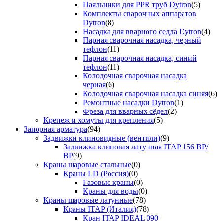
Паяльники для PPR труб Dytron
(5)
Комплекты сварочных аппаратов
Dytron
(8)
Насадка для вварного седла Dytron
(4)
Парная сварочная насадка, черный
тефлон
(11)
Парная сварочная насадка, синий
тефлон
(11)
Колодочная сварочная насадка
черная
(6)
Колодочная сварочная насадка синяя
(6)
Ремонтные насадки Dytron
(1)
Фреза для вварных сёдел
(2)
Крепеж и хомуты для крепления
(5)
Запорная арматура
(94)
Задвижки клиновидные (вентили)
(9)
Задвижка клиновая латунная ITAP 156 ВР/
ВР
(9)
Краны шаровые стальные
(0)
Краны LD (Россия)
(0)
Газовые краны
(0)
Краны для воды
(0)
Краны шаровые латунные
(78)
Краны ITAP (Италия)
(78)
Кран ITAP IDEAL 090