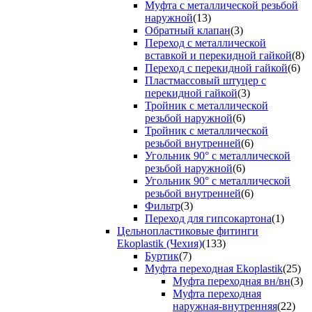
Муфта с металлической резьбой
наружной
(13)
Обратный клапан
(3)
Переход с металлической
вставкой и перекидной гайкой
(8)
Переход с перекидной гайкой
(6)
Пластмассовый штуцер с
перекидной гайкой
(3)
Тройник с металлической
резьбой наружной
(6)
Тройник с металлической
резьбой внутренней
(6)
Угольник 90° с металлической
резьбой наружной
(6)
Угольник 90° с металлической
резьбой внутренней
(6)
Фильтр
(3)
Переход для гипсокартона
(1)
Цельнопластиковые фитинги
Ekoplastik (Чехия)
(133)
Буртик
(7)
Муфта переходная Ekoplastik
(25)
Муфта переходная вн/вн
(3)
Муфта переходная
наружная-внутренняя
(22)