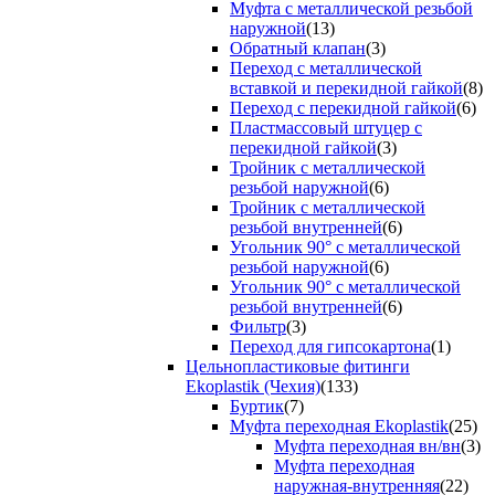
Муфта с металлической резьбой
наружной
(13)
Обратный клапан
(3)
Переход с металлической
вставкой и перекидной гайкой
(8)
Переход с перекидной гайкой
(6)
Пластмассовый штуцер с
перекидной гайкой
(3)
Тройник с металлической
резьбой наружной
(6)
Тройник с металлической
резьбой внутренней
(6)
Угольник 90° с металлической
резьбой наружной
(6)
Угольник 90° с металлической
резьбой внутренней
(6)
Фильтр
(3)
Переход для гипсокартона
(1)
Цельнопластиковые фитинги
Ekoplastik (Чехия)
(133)
Буртик
(7)
Муфта переходная Ekoplastik
(25)
Муфта переходная вн/вн
(3)
Муфта переходная
наружная-внутренняя
(22)