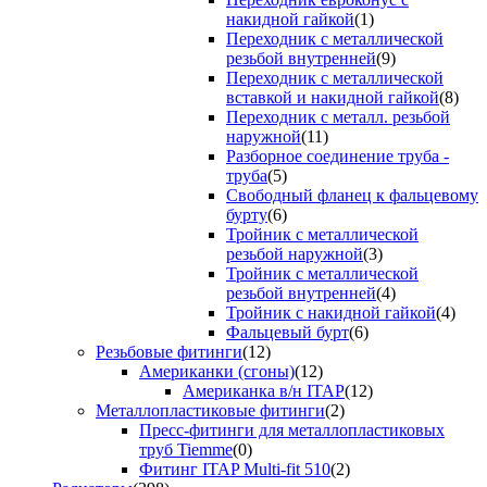
накидной гайкой
(1)
Переходник с металлической
резьбой внутренней
(9)
Переходник с металлической
вставкой и накидной гайкой
(8)
Переходник с металл. резьбой
наружной
(11)
Разборное соединение труба -
труба
(5)
Свободный фланец к фальцевому
бурту
(6)
Тройник с металлической
резьбой наружной
(3)
Тройник с металлической
резьбой внутренней
(4)
Тройник с накидной гайкой
(4)
Фальцевый бурт
(6)
Резьбовые фитинги
(12)
Американки (сгоны)
(12)
Американка в/н ITAP
(12)
Металлопластиковые фитинги
(2)
Пресс-фитинги для металлопластиковых
труб Tiemme
(0)
Фитинг ITAP Multi-fit 510
(2)