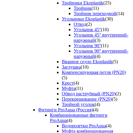
Тройники Ekoplastik
(25)
Тройник
(11)
Тройник переходной
(14)
Угольники Ekoplastik
(30)
Отвод
(2)
Угольник 45°
(10)
Угольник 45° внутренний-
наружный
(3)
Угольник 90°
(11)
Угольник 90° внутренний-
наружный
(4)
Вварное седло Ekoplastik
(5)
Заглушка
(10)
Компенсирующая петля (PN20)
(5)
Крест
(4)
Муфта
(11)
Обвод раструбный (PN20)
(2)
Перекрещивание (PN20)
(5)
Тройной уголок
(4)
Фитинги ProAqua (Россия)
(4)
Комбинированные фитинги
ProAqua
(4)
Водорозетки ProAqua
(4)
Муфта комбинированная