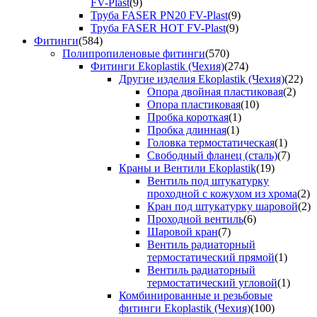
FV-Plast
(9)
Труба FASER PN20 FV-Plast
(9)
Труба FASER HOT FV-Plast
(9)
Фитинги
(584)
Полипропиленовые фитинги
(570)
Фитинги Ekoplastik (Чехия)
(274)
Другие изделия Ekoplastik (Чехия)
(22)
Опора двойная пластиковая
(2)
Опора пластиковая
(10)
Пробка короткая
(1)
Пробка длинная
(1)
Головка термостатическая
(1)
Свободный фланец (сталь)
(7)
Краны и Вентили Ekoplastik
(19)
Вентиль под штукатурку
проходной с кожухом из хрома
(2)
Кран под штукатурку шаровой
(2)
Проходной вентиль
(6)
Шаровой кран
(7)
Вентиль радиаторный
термостатический прямой
(1)
Вентиль радиаторный
термостатический угловой
(1)
Комбинированные и резьбовые
фитинги Ekoplastik (Чехия)
(100)