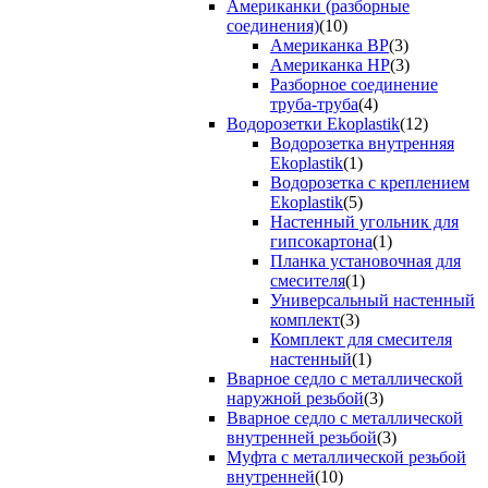
Американки (разборные
соединения)
(10)
Американка ВР
(3)
Американка НР
(3)
Разборное соединение
труба-труба
(4)
Водорозетки Ekoplastik
(12)
Водорозетка внутренняя
Ekoplastik
(1)
Водорозетка с креплением
Ekoplastik
(5)
Настенный угольник для
гипсокартона
(1)
Планка установочная для
смесителя
(1)
Универсальный настенный
комплект
(3)
Комплект для смесителя
настенный
(1)
Вварное седло с металлической
наружной резьбой
(3)
Вварное седло с металлической
внутренней резьбой
(3)
Муфта с металлической резьбой
внутренней
(10)