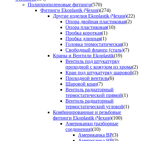
Полипропиленовые фитинги
(570)
Фитинги Ekoplastik (Чехия)
(274)
Другие изделия Ekoplastik (Чехия)
(22)
Опора двойная пластиковая
(2)
Опора пластиковая
(10)
Пробка короткая
(1)
Пробка длинная
(1)
Головка термостатическая
(1)
Свободный фланец (сталь)
(7)
Краны и Вентили Ekoplastik
(19)
Вентиль под штукатурку
проходной с кожухом из хрома
(2)
Кран под штукатурку шаровой
(2)
Проходной вентиль
(6)
Шаровой кран
(7)
Вентиль радиаторный
термостатический прямой
(1)
Вентиль радиаторный
термостатический угловой
(1)
Комбинированные и резьбовые
фитинги Ekoplastik (Чехия)
(100)
Американки (разборные
соединения)
(10)
Американка ВР
(3)
Американка НР
(3)