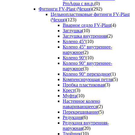
ProAqua с вн.р.
(0)
Фитинги FV-Plast (Чехия)
(292)
Цельнопластиковые фитинги FV-Plast
(Чехия)
(123)
Вварное седло FV-Plast
(4)
Заглушка
(10)
Заглушка внутренняя
(2)
Колено 45°
(10)
Колено 45° внутреннее-
наружное
(2)
Колено 90°
(10)
Колено 90° внутреннее-
наружное
(3)
Колено 90° переходное
(1)
Компенсирующая петля
(5)
Пробка пластиковая
(3)
Крест
(3)
Муфта
(10)
Настенное колено
наваривающееся
(2)
Перекрещивание
(5)
Редукция
(6)
Редукция внутренняя-
наружная
(20)
Тройник
(10)