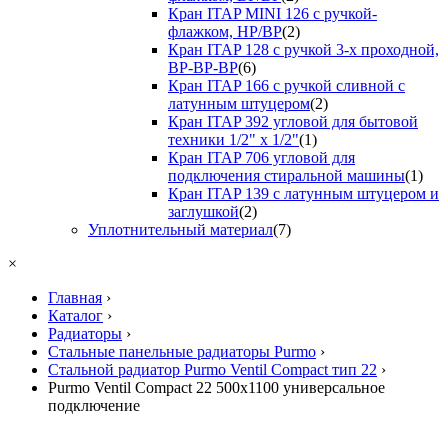
Кран ITAP MINI 126 с ручкой-
флажком, НР/ВР
(2)
Кран ITAP 128 с ручкой 3-х проходной,
ВР-ВР-ВР
(6)
Кран ITAP 166 с ручкой сливной с
латунным штуцером
(2)
Кран ITAP 392 угловой для бытовой
техники 1/2" х 1/2"
(1)
Кран ITAP 706 угловой для
подключения стиральной машины
(1)
Кран ITAP 139 с латунным штуцером и
заглушкой
(2)
Уплотнительный материал
(7)
×
Главная
›
Каталог
›
Радиаторы
›
Стальные панельные радиаторы Purmo
›
Стальной радиатор Purmo Ventil Compact тип 22
›
Purmo Ventil Compact 22 500х1100 универсальное
подключение