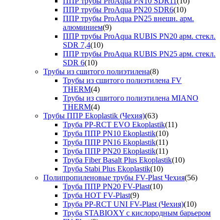
ППР трубы ProAqua PN10 SDR11
(10)
ППР трубы ProAqua PN20 SDR6
(10)
ППР трубы ProAqua PN25 внешн. арм.
алюминием
(9)
ППР трубы ProAqua RUBIS PN20 арм. стекл.
SDR 7,4
(10)
ППР трубы ProAqua RUBIS PN25 арм. стекл.
SDR 6
(10)
Трубы из сшитого полиэтилена
(8)
Трубы из сшитого полиэтилена FV
THERM
(4)
Трубы из сшитого полиэтилена MIANO
THERM
(4)
Трубы ППР Ekoplastik (Чехия)
(63)
Труба PP-RCT EVO Ekoplastik
(11)
Труба ППР PN10 Ekoplastik
(10)
Труба ППР PN16 Ekoplastik
(11)
Труба ППР PN20 Ekoplastik
(11)
Труба Fiber Basalt Plus Ekoplastik
(10)
Труба Stabi Plus Ekoplastik
(10)
Полипропиленовые трубы FV-Plast Чехия
(56)
Труба ППР PN20 FV-Plast
(10)
Труба HOT FV-Plast
(9)
Труба PP-RCT UNI FV-Plast (Чехия)
(10)
Труба STABIOXY с кислородным барьером