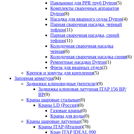
Паяльники для PPR труб Dytron
(5)
Комплекты сварочных аппаратов
Dytron
(8)
Насадка для вварного седла Dytron
(4)
Парная сварочная насадка, черный
тефлон
(11)
Парная сварочная насадка, синий
тефлон
(11)
Колодочная сварочная насадка
черная
(6)
Колодочная сварочная насадка синяя
(6)
Ремонтные насадки Dytron
(1)
Фреза для вварных сёдел
(2)
Крепеж и хомуты для крепления
(5)
Запорная арматура
(94)
Задвижки клиновидные (вентили)
(9)
Задвижка клиновая латунная ITAP 156 ВР/
ВР
(9)
Краны шаровые стальные
(0)
Краны LD (Россия)
(0)
Газовые краны
(0)
Краны для воды
(0)
Краны шаровые латунные
(78)
Краны ITAP (Италия)
(78)
Кран ITAP IDEAL 090