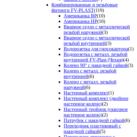
Комбинированные и резьбовые
фитинги FV-PLAST
(119)
Американка ВР
(10)
Американка НР
(10)
Вварное седло с металлической
резьбой наружной
(3)
Вварное седло с металлической
резьбой внутренней
(3)
Водорозетка для гипсокартона
(1)
Водорозетка с металл. резьбой
внутренней FV-Plast (Чехия)
(4)
Колено 90° с накидной гайкой
(3)
Колено с металл. резьбой
внутренней
(6)
Колено с металл. резьбой
наружной
(6)
Настенный комплект
(1)
Настенный комплект (двойное
настенное колено)
(2)
Настенный тройник (сквозное
настенное колено)
(2)
Патрубок с накидной гайкой
(6)
Переходник пластиковый с
накидной гайкой
(5)
Переходник евроконус с