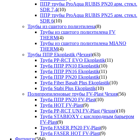
ППР трубы ProAqua RUBIS PN20 арм. стекл.
SDR 7,4
(10)
ППР трубы ProAqua RUBIS PN25 арм. стекл.
SDR 6
(10)
Трубы из сшитого полиэтилена
(8)
Трубы из сшитого полиэтилена FV
THERM
(4)
Трубы из сшитого полиэтилена MIANO
THERM
(4)
Трубы ППР Ekoplastik (Чехия)
(63)
Труба PP-RCT EVO Ekoplastik
(11)
Труба ППР PN10 Ekoplastik
(10)
Труба ППР PN16 Ekoplastik
(11)
Труба ППР PN20 Ekoplastik
(11)
Труба Fiber Basalt Plus Ekoplastik
(10)
Труба Stabi Plus Ekoplastik
(10)
Полипропиленовые трубы FV-Plast Чехия
(56)
Труба ППР PN20 FV-Plast
(10)
Труба HOT FV-Plast
(9)
Труба PP-RCT UNI FV-Plast (Чехия)
(10)
Труба STABIOXY с кислородным барьером
FV-Plast
(9)
Труба FASER PN20 FV-Plast
(9)
Труба FASER HOT FV-Plast
(9)
Фитинги
(584)