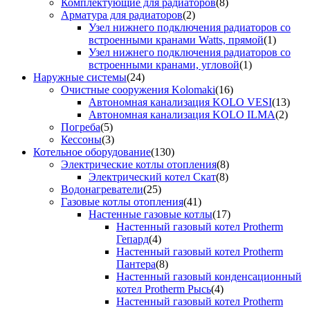
Комплектующие для радиаторов
(8)
Арматура для радиаторов
(2)
Узел нижнего подключения радиаторов со
встроенными кранами Watts, прямой
(1)
Узел нижнего подключения радиаторов со
встроенными кранами, угловой
(1)
Наружные системы
(24)
Очистные сооружения Kolomaki
(16)
Автономная канализация KOLO VESI
(13)
Автономная канализация KOLO ILMA
(2)
Погреба
(5)
Кессоны
(3)
Котельное оборудование
(130)
Электрические котлы отопления
(8)
Электрический котел Скат
(8)
Водонагреватели
(25)
Газовые котлы отопления
(41)
Настенные газовые котлы
(17)
Настенный газовый котел Protherm
Гепард
(4)
Настенный газовый котел Protherm
Пантера
(8)
Настенный газовый конденсационный
котел Protherm Рысь
(4)
Настенный газовый котел Protherm