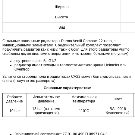
Ширина
Высота
Вид
Стальные панельные радиаторы Purmo Ventil Compact 22 типа, с
конвекционными элементами. Cоединительный комплект позволяет
подключить радиатор как с низу, так и с боку. Для этого радиаторы Purmo
снабжены двумя нижними отверстиями и четыремя боковыми (по углам).
внутренняя резьба G1/2
радиатор имеет вкладыш термостатического крана Heimeier или
Oventrop
Запитка со стороны пола в радиаторах CV22 может быть как справа, так и
слева (в случае его разворота).
Основные характеристики
Рабочее
Испытательное
Максимальная
Цвет
давление
давление
температура
13 bar (во время
RAL 9016
10 bar
110°C
производства)
белоснежный
Гигиенический сертификат: 77.01.06.490.П.08971.04.3