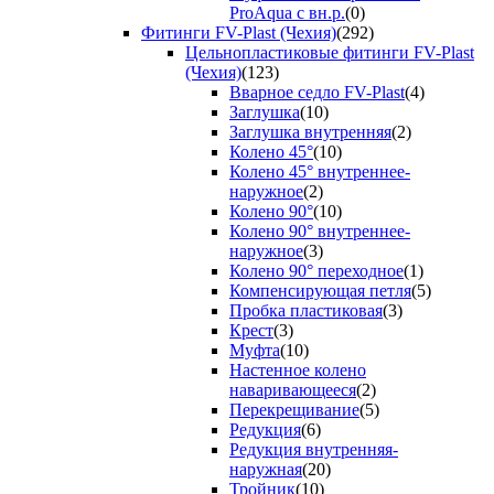
ProAqua с вн.р.
(0)
Фитинги FV-Plast (Чехия)
(292)
Цельнопластиковые фитинги FV-Plast
(Чехия)
(123)
Вварное седло FV-Plast
(4)
Заглушка
(10)
Заглушка внутренняя
(2)
Колено 45°
(10)
Колено 45° внутреннее-
наружное
(2)
Колено 90°
(10)
Колено 90° внутреннее-
наружное
(3)
Колено 90° переходное
(1)
Компенсирующая петля
(5)
Пробка пластиковая
(3)
Крест
(3)
Муфта
(10)
Настенное колено
наваривающееся
(2)
Перекрещивание
(5)
Редукция
(6)
Редукция внутренняя-
наружная
(20)
Тройник
(10)