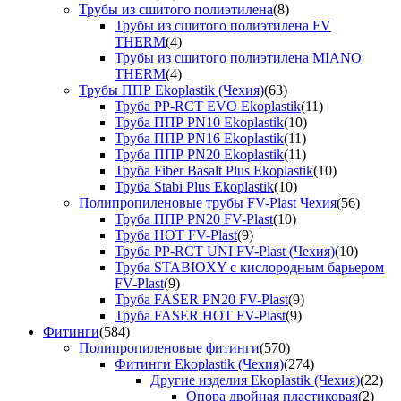
Трубы из сшитого полиэтилена
(8)
Трубы из сшитого полиэтилена FV
THERM
(4)
Трубы из сшитого полиэтилена MIANO
THERM
(4)
Трубы ППР Ekoplastik (Чехия)
(63)
Труба PP-RCT EVO Ekoplastik
(11)
Труба ППР PN10 Ekoplastik
(10)
Труба ППР PN16 Ekoplastik
(11)
Труба ППР PN20 Ekoplastik
(11)
Труба Fiber Basalt Plus Ekoplastik
(10)
Труба Stabi Plus Ekoplastik
(10)
Полипропиленовые трубы FV-Plast Чехия
(56)
Труба ППР PN20 FV-Plast
(10)
Труба HOT FV-Plast
(9)
Труба PP-RCT UNI FV-Plast (Чехия)
(10)
Труба STABIOXY с кислородным барьером
FV-Plast
(9)
Труба FASER PN20 FV-Plast
(9)
Труба FASER HOT FV-Plast
(9)
Фитинги
(584)
Полипропиленовые фитинги
(570)
Фитинги Ekoplastik (Чехия)
(274)
Другие изделия Ekoplastik (Чехия)
(22)
Опора двойная пластиковая
(2)