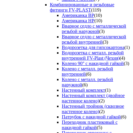
Комбинированные и резьбовые
фитинги FV-PLAST
(119)
Американка ВР
(10)
Американка НР
(10)
Вварное седло с металлической
резьбой наружной
(3)
Вварное седло с металлической
резьбой внутренней
(3)
Водорозетка для гипсокартона
(1)
Водорозетка с металл. резьбой
внутренней FV-Plast (Чехия)
(4)
Колено 90° с накидной гайкой
(3)
Колено с металл. резьбой
внутренней
(6)
Колено с металл. резьбой
наружной
(6)
Настенный комплект
(1)
Настенный комплект (двойное
настенное колено)
(2)
Настенный тройник (сквозное
настенное колено)
(2)
Патрубок с накидной гайкой
(6)
Переходник пластиковый с
накидной гайкой
(5)
Переходник евроконус с