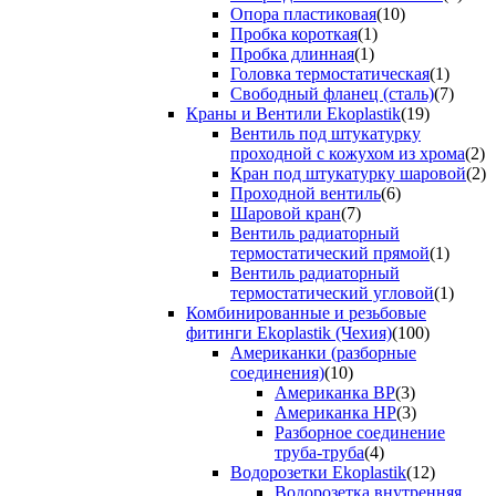
Опора пластиковая
(10)
Пробка короткая
(1)
Пробка длинная
(1)
Головка термостатическая
(1)
Свободный фланец (сталь)
(7)
Краны и Вентили Ekoplastik
(19)
Вентиль под штукатурку
проходной с кожухом из хрома
(2)
Кран под штукатурку шаровой
(2)
Проходной вентиль
(6)
Шаровой кран
(7)
Вентиль радиаторный
термостатический прямой
(1)
Вентиль радиаторный
термостатический угловой
(1)
Комбинированные и резьбовые
фитинги Ekoplastik (Чехия)
(100)
Американки (разборные
соединения)
(10)
Американка ВР
(3)
Американка НР
(3)
Разборное соединение
труба-труба
(4)
Водорозетки Ekoplastik
(12)
Водорозетка внутренняя