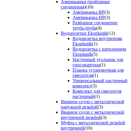
Американки (разборные
соединения)
(10)
Американка ВР
(3)
Американка НР
(3)
Разборное соединение
труба-труба
(4)
Водорозетки Ekoplastik
(12)
Водорозетка внутренняя
Ekoplastik
(1)
Водорозетка с креплением
Ekoplastik
(5)
Настенный угольник для
гипсокартона
(1)
Планка установочная для
смесителя
(1)
Универсальный настенный
комплект
(3)
Комплект для смесителя
настенный
(1)
Вварное седло с металлической
наружной резьбой
(3)
Вварное седло с металлической
внутренней резьбой
(3)
Муфта с металлической резьбой
внутренней
(10)