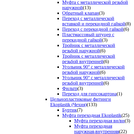
Муфта с металлической резьбой
наружной
(13)
Обратный клапан
(3)
Переход с металлической
вставкой и перекидной гайкой
(8)
Переход с перекидной гайкой
(6)
Пластмассовый штуцер с
перекидной гайкой
(3)
Тройник с металлической
резьбой наружной
(6)
Тройник с металлической
резьбой внутренней
(6)
Угольник 90° с металлической
резьбой наружной
(6)
Угольник 90° с металлической
резьбой внутренней
(6)
Фильтр
(3)
Переход для гипсокартона
(1)
Цельнопластиковые фитинги
Ekoplastik (Чехия)
(133)
Буртик
(7)
Муфта переходная Ekoplastik
(25)
Муфта переходная вн/вн
(3)
Муфта переходная
наружная-внутренняя
(22)