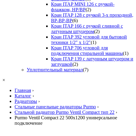
Кран ITAP MINI 126 с ручкой-
флажком, НР/ВР
(2)
Кран ITAP 128 с ручкой 3-х проходной,
ВР-ВР-ВР
(6)
Кран ITAP 166 с ручкой сливной с
латунным штуцером
(2)
Кран ITAP 392 угловой для бытовой
техники 1/2" х 1/2"
(1)
Кран ITAP 706 угловой для
подключения стиральной машины
(1)
Кран ITAP 139 с латунным штуцером и
заглушкой
(2)
Уплотнительный материал
(7)
×
Главная
›
Каталог
›
Радиаторы
›
Стальные панельные радиаторы Purmo
›
Стальной радиатор Purmo Ventil Compact тип 22
›
Purmo Ventil Compact 22 500х1200 универсальное
подключение