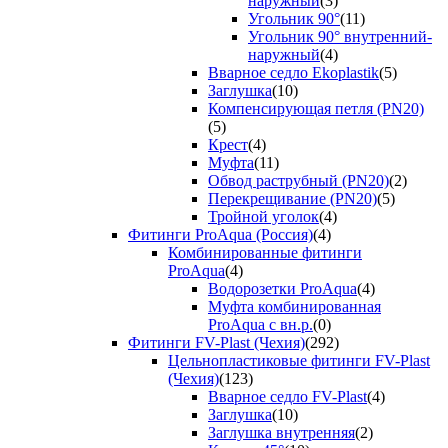
наружный
(3)
Угольник 90°
(11)
Угольник 90° внутренний-
наружный
(4)
Вварное седло Ekoplastik
(5)
Заглушка
(10)
Компенсирующая петля (PN20)
(5)
Крест
(4)
Муфта
(11)
Обвод раструбный (PN20)
(2)
Перекрещивание (PN20)
(5)
Тройной уголок
(4)
Фитинги ProAqua (Россия)
(4)
Комбинированные фитинги
ProAqua
(4)
Водорозетки ProAqua
(4)
Муфта комбинированная
ProAqua с вн.р.
(0)
Фитинги FV-Plast (Чехия)
(292)
Цельнопластиковые фитинги FV-Plast
(Чехия)
(123)
Вварное седло FV-Plast
(4)
Заглушка
(10)
Заглушка внутренняя
(2)