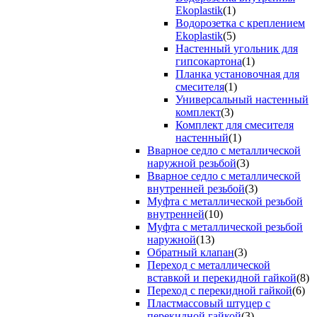
Ekoplastik
(1)
Водорозетка с креплением
Ekoplastik
(5)
Настенный угольник для
гипсокартона
(1)
Планка установочная для
смесителя
(1)
Универсальный настенный
комплект
(3)
Комплект для смесителя
настенный
(1)
Вварное седло с металлической
наружной резьбой
(3)
Вварное седло с металлической
внутренней резьбой
(3)
Муфта с металлической резьбой
внутренней
(10)
Муфта с металлической резьбой
наружной
(13)
Обратный клапан
(3)
Переход с металлической
вставкой и перекидной гайкой
(8)
Переход с перекидной гайкой
(6)
Пластмассовый штуцер с
перекидной гайкой
(3)