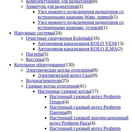
Комплектующие для радиаторов
(8)
Арматура для радиаторов
(2)
Узел нижнего подключения радиаторов со
встроенными кранами Watts, прямой
(1)
Узел нижнего подключения радиаторов со
встроенными кранами, угловой
(1)
Наружные системы
(24)
Очистные сооружения Kolomaki
(16)
Автономная канализация KOLO VESI
(13)
Автономная канализация KOLO ILMA
(2)
Погреба
(5)
Кессоны
(3)
Котельное оборудование
(130)
Электрические котлы отопления
(8)
Электрический котел Скат
(8)
Водонагреватели
(25)
Газовые котлы отопления
(41)
Настенные газовые котлы
(17)
Настенный газовый котел Protherm
Гепард
(4)
Настенный газовый котел Protherm
Пантера
(8)
Настенный газовый конденсационный
котел Protherm Рысь
(4)
Настенный газовый котел Protherm