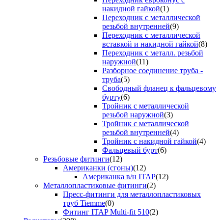
накидной гайкой
(1)
Переходник с металлической
резьбой внутренней
(9)
Переходник с металлической
вставкой и накидной гайкой
(8)
Переходник с металл. резьбой
наружной
(11)
Разборное соединение труба -
труба
(5)
Свободный фланец к фальцевому
бурту
(6)
Тройник с металлической
резьбой наружной
(3)
Тройник с металлической
резьбой внутренней
(4)
Тройник с накидной гайкой
(4)
Фальцевый бурт
(6)
Резьбовые фитинги
(12)
Американки (сгоны)
(12)
Американка в/н ITAP
(12)
Металлопластиковые фитинги
(2)
Пресс-фитинги для металлопластиковых
труб Tiemme
(0)
Фитинг ITAP Multi-fit 510
(2)