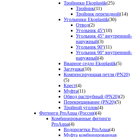
Тройники Ekoplastik
(25)
Тройник
(11)
Тройник переходной
(14)
Угольники Ekoplastik
(30)
Отвод
(2)
Угольник 45°
(10)
Угольник 45° внутренний-
наружный
(3)
Угольник 90°
(11)
Угольник 90° внутренний-
наружный
(4)
Вварное седло Ekoplastik
(5)
Заглушка
(10)
Компенсирующая петля (PN20)
(5)
Крест
(4)
Муфта
(11)
Обвод раструбный (PN20)
(2)
Перекрещивание (PN20)
(5)
Тройной уголок
(4)
Фитинги ProAqua (Россия)
(4)
Комбинированные фитинги
ProAqua
(4)
Водорозетки ProAqua
(4)
Муфта комбинированная