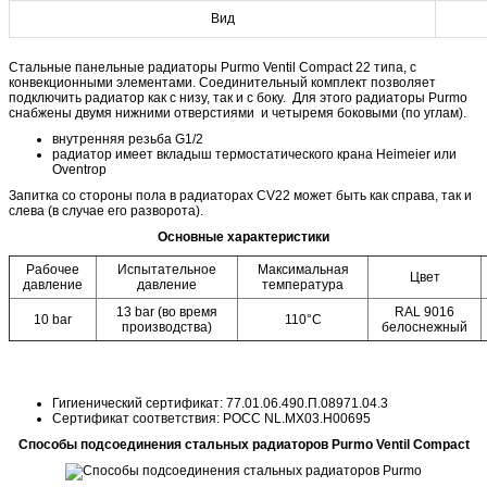
Вид
Стальные панельные радиаторы Purmo Ventil Compact 22 типа, с
конвекционными элементами. Cоединительный комплект позволяет
подключить радиатор как с низу, так и с боку. Для этого радиаторы Purmo
снабжены двумя нижними отверстиями и четыремя боковыми (по углам).
внутренняя резьба G1/2
радиатор имеет вкладыш термостатического крана Heimeier или
Oventrop
Запитка со стороны пола в радиаторах CV22 может быть как справа, так и
слева (в случае его разворота).
Основные характеристики
Рабочее
Испытательное
Максимальная
Цвет
давление
давление
температура
13 bar (во время
RAL 9016
10 bar
110°C
производства)
белоснежный
Гигиенический сертификат: 77.01.06.490.П.08971.04.3
Сертификат соответствия: POCC NL.MX03.H00695
Способы подсоединения стальных радиаторов Purmo Ventil Compact