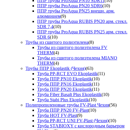
ППР трубы ProAqua PN10 SDR11
(10)
ППР трубы ProAqua PN20 SDR6
(10)
ППР трубы ProAqua PN25 внешн. арм.
алюминием
(9)
ППР трубы ProAqua RUBIS PN20 арм. стекл.
SDR 7,4
(10)
ППР трубы ProAqua RUBIS PN25 арм. стекл.
SDR 6
(10)
Трубы из сшитого полиэтилена
(8)
Трубы из сшитого полиэтилена FV
THERM
(4)
Трубы из сшитого полиэтилена MIANO
THERM
(4)
Трубы ППР Ekoplastik (Чехия)
(63)
Труба PP-RCT EVO Ekoplastik
(11)
Труба ППР PN10 Ekoplastik
(10)
Труба ППР PN16 Ekoplastik
(11)
Труба ППР PN20 Ekoplastik
(11)
Труба Fiber Basalt Plus Ekoplastik
(10)
Труба Stabi Plus Ekoplastik
(10)
Полипропиленовые трубы FV-Plast Чехия
(56)
Труба ППР PN20 FV-Plast
(10)
Труба HOT FV-Plast
(9)
Труба PP-RCT UNI FV-Plast (Чехия)
(10)
Труба STABIOXY с кислородным барьером