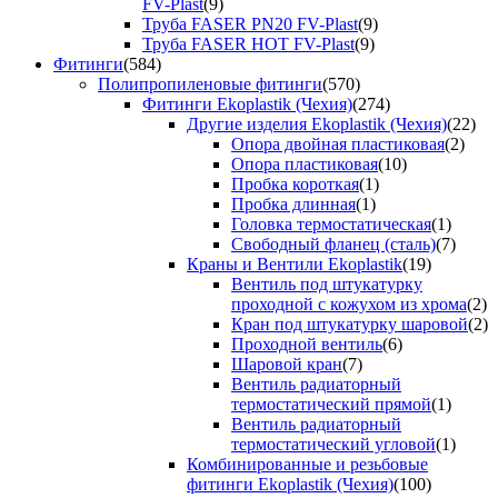
FV-Plast
(9)
Труба FASER PN20 FV-Plast
(9)
Труба FASER HOT FV-Plast
(9)
Фитинги
(584)
Полипропиленовые фитинги
(570)
Фитинги Ekoplastik (Чехия)
(274)
Другие изделия Ekoplastik (Чехия)
(22)
Опора двойная пластиковая
(2)
Опора пластиковая
(10)
Пробка короткая
(1)
Пробка длинная
(1)
Головка термостатическая
(1)
Свободный фланец (сталь)
(7)
Краны и Вентили Ekoplastik
(19)
Вентиль под штукатурку
проходной с кожухом из хрома
(2)
Кран под штукатурку шаровой
(2)
Проходной вентиль
(6)
Шаровой кран
(7)
Вентиль радиаторный
термостатический прямой
(1)
Вентиль радиаторный
термостатический угловой
(1)
Комбинированные и резьбовые
фитинги Ekoplastik (Чехия)
(100)