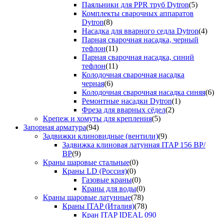
Паяльники для PPR труб Dytron
(5)
Комплекты сварочных аппаратов
Dytron
(8)
Насадка для вварного седла Dytron
(4)
Парная сварочная насадка, черный
тефлон
(11)
Парная сварочная насадка, синий
тефлон
(11)
Колодочная сварочная насадка
черная
(6)
Колодочная сварочная насадка синяя
(6)
Ремонтные насадки Dytron
(1)
Фреза для вварных сёдел
(2)
Крепеж и хомуты для крепления
(5)
Запорная арматура
(94)
Задвижки клиновидные (вентили)
(9)
Задвижка клиновая латунная ITAP 156 ВР/
ВР
(9)
Краны шаровые стальные
(0)
Краны LD (Россия)
(0)
Газовые краны
(0)
Краны для воды
(0)
Краны шаровые латунные
(78)
Краны ITAP (Италия)
(78)
Кран ITAP IDEAL 090