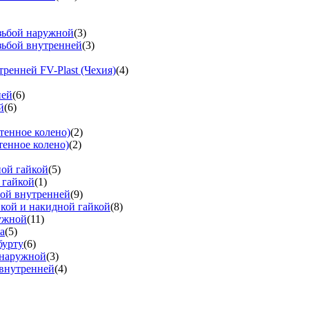
езьбой наружной
(3)
зьбой внутренней
(3)
тренней FV-Plast (Чехия)
(4)
ней
(6)
й
(6)
тенное колено)
(2)
тенное колено)
(2)
ной гайкой
(5)
 гайкой
(1)
бой внутренней
(9)
вкой и накидной гайкой
(8)
ружной
(11)
а
(5)
бурту
(6)
 наружной
(3)
 внутренней
(4)