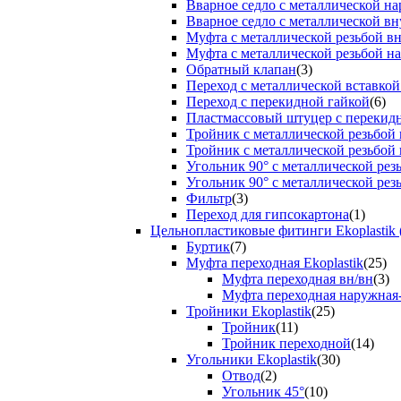
Вварное седло с металлической н
Вварное седло с металлической вн
Муфта с металлической резьбой в
Муфта с металлической резьбой н
Обратный клапан
(3)
Переход с металлической вставкой
Переход с перекидной гайкой
(6)
Пластмассовый штуцер с перекид
Тройник с металлической резьбой
Тройник с металлической резьбой
Угольник 90° с металлической ре
Угольник 90° с металлической рез
Фильтр
(3)
Переход для гипсокартона
(1)
Цельнопластиковые фитинги Ekoplastik 
Буртик
(7)
Муфта переходная Ekoplastik
(25)
Муфта переходная вн/вн
(3)
Муфта переходная наружная
Тройники Ekoplastik
(25)
Тройник
(11)
Тройник переходной
(14)
Угольники Ekoplastik
(30)
Отвод
(2)
Угольник 45°
(10)