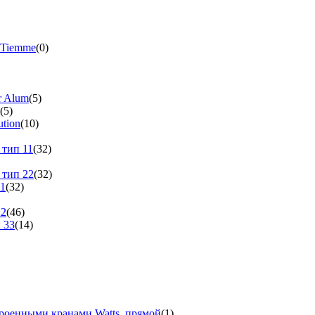
 Tiemme
(0)
r Alum
(5)
(5)
tion
(10)
 тип 11
(32)
 тип 22
(32)
11
(32)
22
(46)
 33
(14)
троенными кранами Watts, прямой
(1)