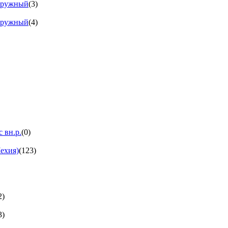
аружный
(3)
аружный
(4)
 вн.р.
(0)
ехия)
(123)
2)
3)