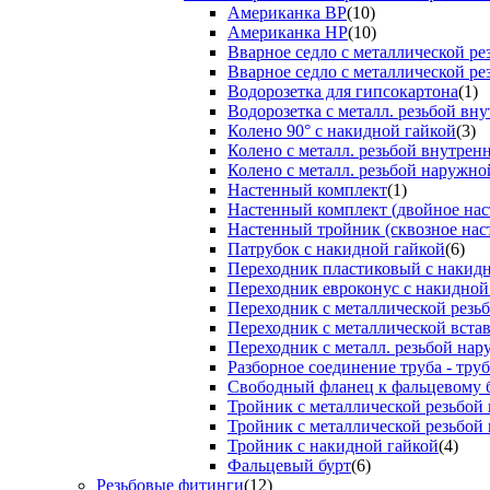
Американка ВР
(10)
Американка НР
(10)
Вварное седло с металлической р
Вварное седло с металлической ре
Водорозетка для гипсокартона
(1)
Водорозетка с металл. резьбой вну
Колено 90° с накидной гайкой
(3)
Колено с металл. резьбой внутрен
Колено с металл. резьбой наружно
Настенный комплект
(1)
Настенный комплект (двойное нас
Настенный тройник (сквозное нас
Патрубок с накидной гайкой
(6)
Переходник пластиковый с накид
Переходник евроконус с накидной
Переходник с металлической резь
Переходник с металлической вста
Переходник с металл. резьбой на
Разборное соединение труба - труб
Свободный фланец к фальцевому 
Тройник с металлической резьбой
Тройник с металлической резьбой
Тройник с накидной гайкой
(4)
Фальцевый бурт
(6)
Резьбовые фитинги
(12)