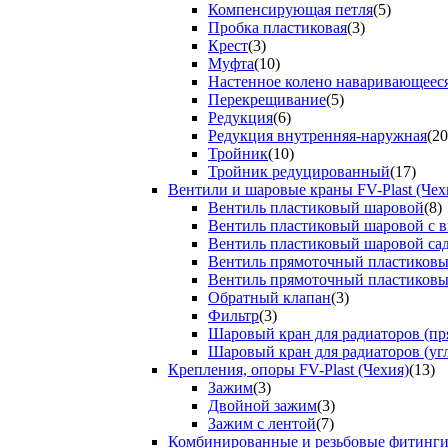
Компенсирующая петля
(5)
Пробка пластиковая
(3)
Крест
(3)
Муфта
(10)
Настенное колено наваривающеес
Перекрещивание
(5)
Редукция
(6)
Редукция внутренняя-наружная
(20
Тройник
(10)
Тройник редуцированный
(17)
Вентили и шаровые краны FV-Plast (Чех
Вентиль пластиковый шаровой
(8)
Вентиль пластиковый шаровой с 
Вентиль пластиковый шаровой са
Вентиль прямоточный пластиков
Вентиль прямоточный пластиков
Обратный клапан
(3)
Фильтр
(3)
Шаровый кран для радиаторов (пр
Шаровый кран для радиаторов (уг
Крепления, опоры FV-Plast (Чехия)
(13)
Зажим
(3)
Двойной зажим
(3)
Зажим с лентой
(7)
Комбинированные и резьбовые фитинг