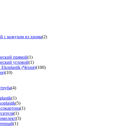
й с кожухом из хрома
(2)
ческий прямой
(1)
ческий угловой
(1)
koplastik (Чехия)
(100)
ия)
(10)
-труба
(4)
lastik
(1)
oplastik
(5)
псокартона
(1)
есителя
(1)
омплект
(3)
тенный
(1)