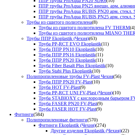
ППР трубы ProAqua PN20 SDR6
(10)
ППР трубы ProAqua PN25 внешн. арм. алюми
ППР трубы ProAqua RUBIS PN20 арм. стекл. 
ППР трубы ProAqua RUBIS PN25 арм. стекл. 
Трубы из сшитого полиэтилена
(8)
Трубы из сшитого полиэтилена FV THERM
(4
Трубы из сшитого полиэтилена MIANO TH
Трубы ППР Ekoplastik (Чехия)
(63)
Труба PP-RCT EVO Ekoplastik
(11)
Труба ППР PN10 Ekoplastik
(10)
Труба ППР PN16 Ekoplastik
(11)
Труба ППР PN20 Ekoplastik
(11)
Труба Fiber Basalt Plus Ekoplastik
(10)
Труба Stabi Plus Ekoplastik
(10)
Полипропиленовые трубы FV-Plast Чехия
(56)
Труба ППР PN20 FV-Plast
(10)
Труба HOT FV-Plast
(9)
Труба PP-RCT UNI FV-Plast (Чехия)
(10)
Труба STABIOXY с кислородным барьером FV
Труба FASER PN20 FV-Plast
(9)
Труба FASER HOT FV-Plast
(9)
Фитинги
(584)
Полипропиленовые фитинги
(570)
Фитинги Ekoplastik (Чехия)
(274)
Другие изделия Ekoplastik (Чехия)
(22)