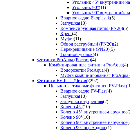
Угольник 45° внутренний-н
Угольник 90°
(11)
Угольник 90° внутренний-н
Вварное седло Ekoplastik
(5)
Заглушка
(10)
Компенсирующая петля (PN20)
(5)
Крест
(4)
Муфта
(11)
Обвод раструбный (PN20)
(2)
Перекрещивание (PN20)
(5)
Тройной уголок
(4)
Фитинги ProAqua (Россия)
(4)
Комбинированные фитинги ProAqua
(4)
Водорозетки ProAqua
(4)
Муфта комбинированная ProAqua с
Фитинги FV-Plast (Чехия)
(292)
Цельнопластиковые фитинги FV-Plast (Ч
Вварное седло FV-Plast
(4)
Заглушка
(10)
Заглушка внутренняя
(2)
Колено 45°
(10)
Колено 45° внутреннее-наружное
(
Колено 90°
(10)
Колено 90° внутреннее-наружное
(
Колено 90° переходное
(1)