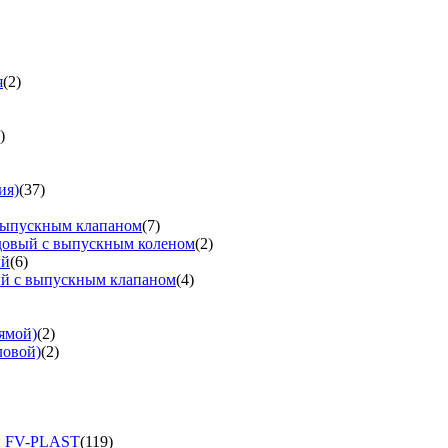
я
(2)
)
ия)
(37)
выпускным клапаном
(7)
довый с выпускным коленом
(2)
ый
(6)
ый с выпускным клапаном
(4)
ямой)
(2)
ловой)
(2)
и FV-PLAST
(119)