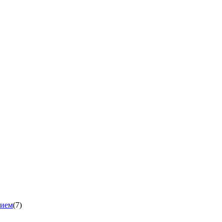
нием
(7)