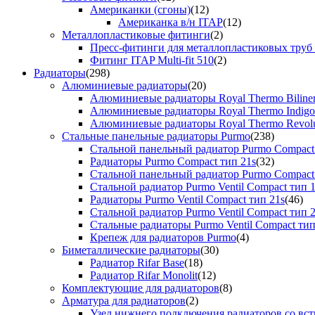
Американки (сгоны)
(12)
Американка в/н ITAP
(12)
Металлопластиковые фитинги
(2)
Пресс-фитинги для металлопластиковых труб
Фитинг ITAP Multi-fit 510
(2)
Радиаторы
(298)
Алюминиевые радиаторы
(20)
Алюминиевые радиаторы Royal Thermo Biline
Алюминиевые радиаторы Royal Thermo Indigo
Алюминиевые радиаторы Royal Thermo Revolu
Стальные панельные радиаторы Purmo
(238)
Стальной панельный радиатор Purmo Compact
Радиаторы Purmo Compact тип 21s
(32)
Стальной панельный радиатор Purmo Compact
Стальной радиатор Purmo Ventil Compact тип 
Радиаторы Purmo Ventil Compact тип 21s
(46)
Стальной радиатор Purmo Ventil Compact тип 
Стальные радиаторы Purmo Ventil Compact тип
Крепеж для радиаторов Purmo
(4)
Биметаллические радиаторы
(30)
Радиатор Rifar Base
(18)
Радиатор Rifar Monolit
(12)
Комплектующие для радиаторов
(8)
Арматура для радиаторов
(2)
Узел нижнего подключения радиаторов со вс