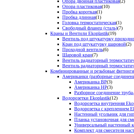
Опора двойная пластиковая
(2)
Опора пластиковая
(10)
Пробка короткая
(1)
Пробка длинная
(1)
Головка термостатическая
(1)
Свободный фланец (сталь)
(7)
Краны и Вентили Ekoplastik
(19)
Вентиль под штукатурку проходно
Кран под штукатурку шаровой
(2)
Проходной вентиль
(6)
Шаровой кран
(7)
Вентиль радиаторный термостати
Вентиль радиаторный термостати
Комбинированные и резьбовые фитинги E
Американки (разборные соединен
Американка ВР
(3)
Американка НР
(3)
Разборное соединение труба
Водорозетки Ekoplastik
(12)
Водорозетка внутренняя Ekop
Водорозетка с креплением Ek
Настенный угольник для ги
Планка установочная для см
Универсальный настенный к
Комплект для смесителя нас