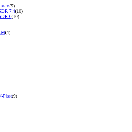
нием
(9)
SDR 7,4
(10)
SDR 6
(10)
)
ERM
(4)
-Plast
(9)