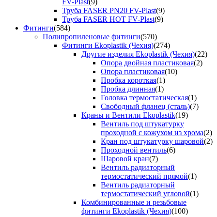
FV-Plast
(9)
Труба FASER PN20 FV-Plast
(9)
Труба FASER HOT FV-Plast
(9)
Фитинги
(584)
Полипропиленовые фитинги
(570)
Фитинги Ekoplastik (Чехия)
(274)
Другие изделия Ekoplastik (Чехия)
(22)
Опора двойная пластиковая
(2)
Опора пластиковая
(10)
Пробка короткая
(1)
Пробка длинная
(1)
Головка термостатическая
(1)
Свободный фланец (сталь)
(7)
Краны и Вентили Ekoplastik
(19)
Вентиль под штукатурку
проходной с кожухом из хрома
(2)
Кран под штукатурку шаровой
(2)
Проходной вентиль
(6)
Шаровой кран
(7)
Вентиль радиаторный
термостатический прямой
(1)
Вентиль радиаторный
термостатический угловой
(1)
Комбинированные и резьбовые
фитинги Ekoplastik (Чехия)
(100)