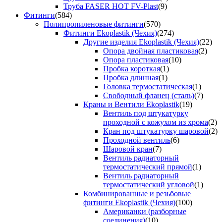
Труба FASER HOT FV-Plast
(9)
Фитинги
(584)
Полипропиленовые фитинги
(570)
Фитинги Ekoplastik (Чехия)
(274)
Другие изделия Ekoplastik (Чехия)
(22)
Опора двойная пластиковая
(2)
Опора пластиковая
(10)
Пробка короткая
(1)
Пробка длинная
(1)
Головка термостатическая
(1)
Свободный фланец (сталь)
(7)
Краны и Вентили Ekoplastik
(19)
Вентиль под штукатурку
проходной с кожухом из хрома
(2)
Кран под штукатурку шаровой
(2)
Проходной вентиль
(6)
Шаровой кран
(7)
Вентиль радиаторный
термостатический прямой
(1)
Вентиль радиаторный
термостатический угловой
(1)
Комбинированные и резьбовые
фитинги Ekoplastik (Чехия)
(100)
Американки (разборные
соединения)
(10)