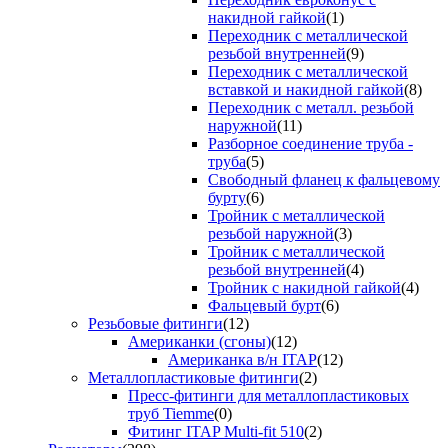
накидной гайкой
(1)
Переходник с металлической
резьбой внутренней
(9)
Переходник с металлической
вставкой и накидной гайкой
(8)
Переходник с металл. резьбой
наружной
(11)
Разборное соединение труба -
труба
(5)
Свободный фланец к фальцевому
бурту
(6)
Тройник с металлической
резьбой наружной
(3)
Тройник с металлической
резьбой внутренней
(4)
Тройник с накидной гайкой
(4)
Фальцевый бурт
(6)
Резьбовые фитинги
(12)
Американки (сгоны)
(12)
Американка в/н ITAP
(12)
Металлопластиковые фитинги
(2)
Пресс-фитинги для металлопластиковых
труб Tiemme
(0)
Фитинг ITAP Multi-fit 510
(2)