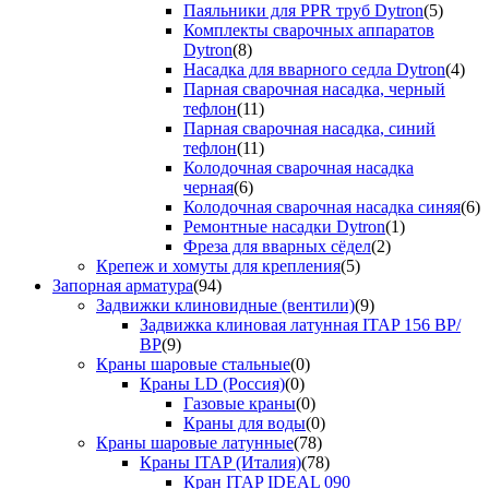
Паяльники для PPR труб Dytron
(5)
Комплекты сварочных аппаратов
Dytron
(8)
Насадка для вварного седла Dytron
(4)
Парная сварочная насадка, черный
тефлон
(11)
Парная сварочная насадка, синий
тефлон
(11)
Колодочная сварочная насадка
черная
(6)
Колодочная сварочная насадка синяя
(6)
Ремонтные насадки Dytron
(1)
Фреза для вварных сёдел
(2)
Крепеж и хомуты для крепления
(5)
Запорная арматура
(94)
Задвижки клиновидные (вентили)
(9)
Задвижка клиновая латунная ITAP 156 ВР/
ВР
(9)
Краны шаровые стальные
(0)
Краны LD (Россия)
(0)
Газовые краны
(0)
Краны для воды
(0)
Краны шаровые латунные
(78)
Краны ITAP (Италия)
(78)
Кран ITAP IDEAL 090