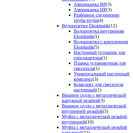
Американка ВР
(3)
Американка НР
(3)
Разборное соединение
труба-труба
(4)
Водорозетки Ekoplastik
(12)
Водорозетка внутренняя
Ekoplastik
(1)
Водорозетка с креплением
Ekoplastik
(5)
Настенный угольник для
гипсокартона
(1)
Планка установочная для
смесителя
(1)
Универсальный настенный
комплект
(3)
Комплект для смесителя
настенный
(1)
Вварное седло с металлической
наружной резьбой
(3)
Вварное седло с металлической
внутренней резьбой
(3)
Муфта с металлической резьбой
внутренней
(10)
Муфта с металлической резьбой
наружной
(13)