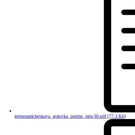
termostaticheskaya_golovka_purmo_mtw30.pdf
(77.3 Кб)