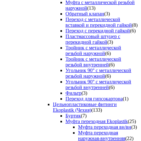
Муфта с металлической резьбой
наружной
(13)
Обратный клапан
(3)
Переход с металлической
вставкой и перекидной гайкой
(8)
Переход с перекидной гайкой
(6)
Пластмассовый штуцер с
перекидной гайкой
(3)
Тройник с металлической
резьбой наружной
(6)
Тройник с металлической
резьбой внутренней
(6)
Угольник 90° с металлической
резьбой наружной
(6)
Угольник 90° с металлической
резьбой внутренней
(6)
Фильтр
(3)
Переход для гипсокартона
(1)
Цельнопластиковые фитинги
Ekoplastik (Чехия)
(133)
Буртик
(7)
Муфта переходная Ekoplastik
(25)
Муфта переходная вн/вн
(3)
Муфта переходная
наружная-внутренняя
(22)