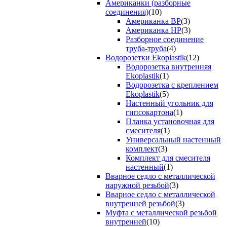
Американки (разборные
соединения)
(10)
Американка ВР
(3)
Американка НР
(3)
Разборное соединение
труба-труба
(4)
Водорозетки Ekoplastik
(12)
Водорозетка внутренняя
Ekoplastik
(1)
Водорозетка с креплением
Ekoplastik
(5)
Настенный угольник для
гипсокартона
(1)
Планка установочная для
смесителя
(1)
Универсальный настенный
комплект
(3)
Комплект для смесителя
настенный
(1)
Вварное седло с металлической
наружной резьбой
(3)
Вварное седло с металлической
внутренней резьбой
(3)
Муфта с металлической резьбой
внутренней
(10)