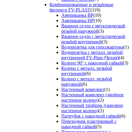
Комбинированные и резьбовые
фитинги FV-PLAST
(119)
Американка ВР
(10)
Американка НР
(10)
Вварное седло с металлической
резьбой наружной
(3)
Вварное седло с металлической
резьбой внутренней
(3)
Водорозетка для гипсокартона
(1)
Водорозетка с металл. резьбой
внутренней FV-Plast (Чехия)
(4)
Колено 90° с накидной гайкой
(3)
Колено с металл. резьбой
внутренней
(6)
Колено с металл. резьбой
наружной
(6)
Настенный комплект
(1)
Настенный комплект (двойное
настенное колено)
(2)
Настенный тройник (сквозное
настенное колено)
(2)
Патрубок с накидной гайкой
(6)
Переходник пластиковый с
накидной гайкой
(5)
Переходник евроконус с