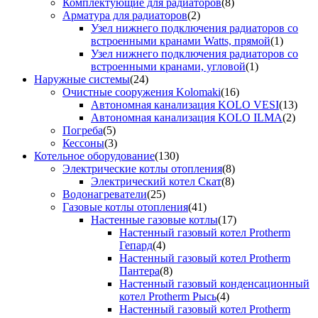
Комплектующие для радиаторов
(8)
Арматура для радиаторов
(2)
Узел нижнего подключения радиаторов со
встроенными кранами Watts, прямой
(1)
Узел нижнего подключения радиаторов со
встроенными кранами, угловой
(1)
Наружные системы
(24)
Очистные сооружения Kolomaki
(16)
Автономная канализация KOLO VESI
(13)
Автономная канализация KOLO ILMA
(2)
Погреба
(5)
Кессоны
(3)
Котельное оборудование
(130)
Электрические котлы отопления
(8)
Электрический котел Скат
(8)
Водонагреватели
(25)
Газовые котлы отопления
(41)
Настенные газовые котлы
(17)
Настенный газовый котел Protherm
Гепард
(4)
Настенный газовый котел Protherm
Пантера
(8)
Настенный газовый конденсационный
котел Protherm Рысь
(4)
Настенный газовый котел Protherm