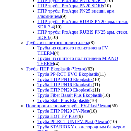
ППР трубы ProAqua PN10 SDR11
(10)
ППР трубы ProAqua PN20 SDR6
(10)
ППР трубы ProAqua PN25 внешн. арм.
алюминием
(9)
ППР трубы ProAqua RUBIS PN20 арм. стекл.
SDR 7,4
(10)
ППР трубы ProAqua RUBIS PN25 арм. стекл.
SDR 6
(10)
Трубы из сшитого полиэтилена
(8)
Трубы из сшитого полиэтилена FV
THERM
(4)
Трубы из сшитого полиэтилена MIANO
THERM
(4)
Трубы ППР Ekoplastik (Чехия)
(63)
Труба PP-RCT EVO Ekoplastik
(11)
Труба ППР PN10 Ekoplastik
(10)
Труба ППР PN16 Ekoplastik
(11)
Труба ППР PN20 Ekoplastik
(11)
Труба Fiber Basalt Plus Ekoplastik
(10)
Труба Stabi Plus Ekoplastik
(10)
Полипропиленовые трубы FV-Plast Чехия
(56)
Труба ППР PN20 FV-Plast
(10)
Труба HOT FV-Plast
(9)
Труба PP-RCT UNI FV-Plast (Чехия)
(10)
Труба STABIOXY с кислородным барьером