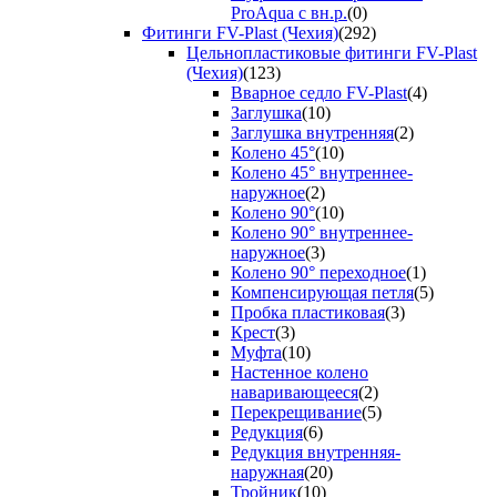
ProAqua с вн.р.
(0)
Фитинги FV-Plast (Чехия)
(292)
Цельнопластиковые фитинги FV-Plast
(Чехия)
(123)
Вварное седло FV-Plast
(4)
Заглушка
(10)
Заглушка внутренняя
(2)
Колено 45°
(10)
Колено 45° внутреннее-
наружное
(2)
Колено 90°
(10)
Колено 90° внутреннее-
наружное
(3)
Колено 90° переходное
(1)
Компенсирующая петля
(5)
Пробка пластиковая
(3)
Крест
(3)
Муфта
(10)
Настенное колено
наваривающееся
(2)
Перекрещивание
(5)
Редукция
(6)
Редукция внутренняя-
наружная
(20)
Тройник
(10)