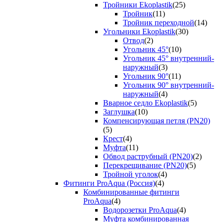
Тройники Ekoplastik
(25)
Тройник
(11)
Тройник переходной
(14)
Угольники Ekoplastik
(30)
Отвод
(2)
Угольник 45°
(10)
Угольник 45° внутренний-
наружный
(3)
Угольник 90°
(11)
Угольник 90° внутренний-
наружный
(4)
Вварное седло Ekoplastik
(5)
Заглушка
(10)
Компенсирующая петля (PN20)
(5)
Крест
(4)
Муфта
(11)
Обвод раструбный (PN20)
(2)
Перекрещивание (PN20)
(5)
Тройной уголок
(4)
Фитинги ProAqua (Россия)
(4)
Комбинированные фитинги
ProAqua
(4)
Водорозетки ProAqua
(4)
Муфта комбинированная