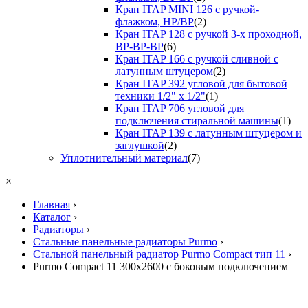
Кран ITAP MINI 126 с ручкой-
флажком, НР/ВР
(2)
Кран ITAP 128 с ручкой 3-х проходной,
ВР-ВР-ВР
(6)
Кран ITAP 166 с ручкой сливной с
латунным штуцером
(2)
Кран ITAP 392 угловой для бытовой
техники 1/2" х 1/2"
(1)
Кран ITAP 706 угловой для
подключения стиральной машины
(1)
Кран ITAP 139 с латунным штуцером и
заглушкой
(2)
Уплотнительный материал
(7)
×
Главная
›
Каталог
›
Радиаторы
›
Стальные панельные радиаторы Purmo
›
Стальной панельный радиатор Purmo Compact тип 11
›
Purmo Compact 11 300х2600 с боковым подключением