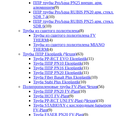
ППР трубы ProAqua PN25 внешн. арм.
алюминием
(9)
ППР трубы ProAqua RUBIS PN20 арм. стекл.
SDR 7,4
(10)
ППР трубы ProAqua RUBIS PN25 арм. стекл.
SDR 6
(10)
Трубы из сшитого полиэтилена
(8)
Трубы из сшитого полиэтилена FV
THERM
(4)
Трубы из сшитого полиэтилена MIANO
THERM
(4)
Трубы ППР Ekoplastik (Чехия)
(63)
Труба PP-RCT EVO Ekoplastik
(11)
Труба ППР PN10 Ekoplastik
(10)
Труба ППР PN16 Ekoplastik
(11)
Труба ППР PN20 Ekoplastik
(11)
Труба Fiber Basalt Plus Ekoplastik
(10)
Труба Stabi Plus Ekoplastik
(10)
Полипропиленовые трубы FV-Plast Чехия
(56)
Труба ППР PN20 FV-Plast
(10)
Труба HOT FV-Plast
(9)
Труба PP-RCT UNI FV-Plast (Чехия)
(10)
Труба STABIOXY с кислородным барьером
FV-Plast
(9)
Труба FASER PN20 FV-Plast
(9)