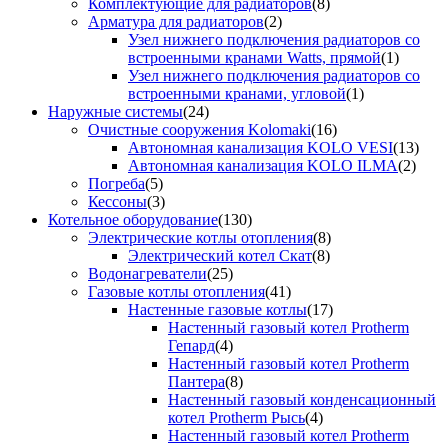
Комплектующие для радиаторов
(8)
Арматура для радиаторов
(2)
Узел нижнего подключения радиаторов со
встроенными кранами Watts, прямой
(1)
Узел нижнего подключения радиаторов со
встроенными кранами, угловой
(1)
Наружные системы
(24)
Очистные сооружения Kolomaki
(16)
Автономная канализация KOLO VESI
(13)
Автономная канализация KOLO ILMA
(2)
Погреба
(5)
Кессоны
(3)
Котельное оборудование
(130)
Электрические котлы отопления
(8)
Электрический котел Скат
(8)
Водонагреватели
(25)
Газовые котлы отопления
(41)
Настенные газовые котлы
(17)
Настенный газовый котел Protherm
Гепард
(4)
Настенный газовый котел Protherm
Пантера
(8)
Настенный газовый конденсационный
котел Protherm Рысь
(4)
Настенный газовый котел Protherm