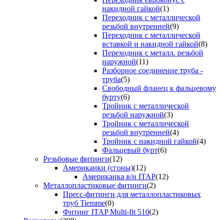
накидной гайкой
(1)
Переходник с металлической
резьбой внутренней
(9)
Переходник с металлической
вставкой и накидной гайкой
(8)
Переходник с металл. резьбой
наружной
(11)
Разборное соединение труба -
труба
(5)
Свободный фланец к фальцевому
бурту
(6)
Тройник с металлической
резьбой наружной
(3)
Тройник с металлической
резьбой внутренней
(4)
Тройник с накидной гайкой
(4)
Фальцевый бурт
(6)
Резьбовые фитинги
(12)
Американки (сгоны)
(12)
Американка в/н ITAP
(12)
Металлопластиковые фитинги
(2)
Пресс-фитинги для металлопластиковых
труб Tiemme
(0)
Фитинг ITAP Multi-fit 510
(2)