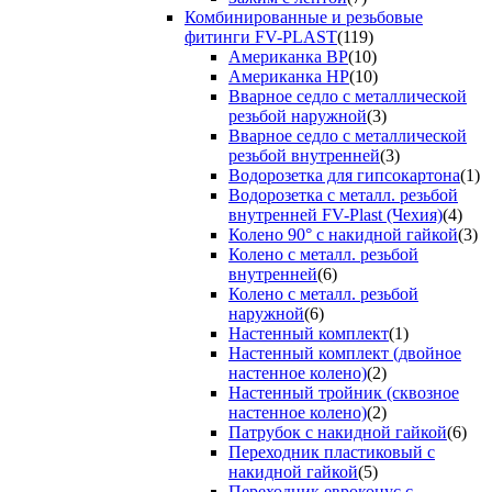
Комбинированные и резьбовые
фитинги FV-PLAST
(119)
Американка ВР
(10)
Американка НР
(10)
Вварное седло с металлической
резьбой наружной
(3)
Вварное седло с металлической
резьбой внутренней
(3)
Водорозетка для гипсокартона
(1)
Водорозетка с металл. резьбой
внутренней FV-Plast (Чехия)
(4)
Колено 90° с накидной гайкой
(3)
Колено с металл. резьбой
внутренней
(6)
Колено с металл. резьбой
наружной
(6)
Настенный комплект
(1)
Настенный комплект (двойное
настенное колено)
(2)
Настенный тройник (сквозное
настенное колено)
(2)
Патрубок с накидной гайкой
(6)
Переходник пластиковый с
накидной гайкой
(5)
Переходник евроконус с