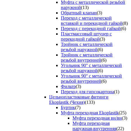
Муфта с металлической резьбой
наружной
(13)
Обратный клапан
(3)
Переход с металлической
вставкой и перекидной гайкой
(8)
Переход с перекидной гайкой
(6)
Пластмассовый штуцер с
перекидной гайкой
(3)
Тройник с металлической
резьбой наружной
(6)
Тройник с металлической
резьбой внутренней
(6)
Угольник 90° с металлической
резьбой наружной
(6)
Угольник 90° с металлической
резьбой внутренней
(6)
Фильтр
(3)
Переход для гипсокартона
(1)
Цельнопластиковые фитинги
Ekoplastik (Чехия)
(133)
Буртик
(7)
Муфта переходная Ekoplastik
(25)
Муфта переходная вн/вн
(3)
Муфта переходная
наружная-внутренняя
(22)