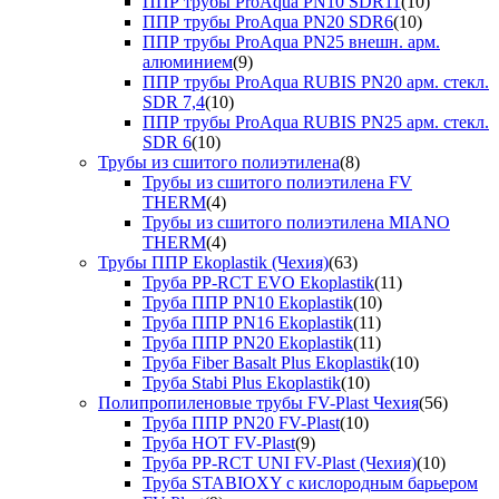
ППР трубы ProAqua PN10 SDR11
(10)
ППР трубы ProAqua PN20 SDR6
(10)
ППР трубы ProAqua PN25 внешн. арм.
алюминием
(9)
ППР трубы ProAqua RUBIS PN20 арм. стекл.
SDR 7,4
(10)
ППР трубы ProAqua RUBIS PN25 арм. стекл.
SDR 6
(10)
Трубы из сшитого полиэтилена
(8)
Трубы из сшитого полиэтилена FV
THERM
(4)
Трубы из сшитого полиэтилена MIANO
THERM
(4)
Трубы ППР Ekoplastik (Чехия)
(63)
Труба PP-RCT EVO Ekoplastik
(11)
Труба ППР PN10 Ekoplastik
(10)
Труба ППР PN16 Ekoplastik
(11)
Труба ППР PN20 Ekoplastik
(11)
Труба Fiber Basalt Plus Ekoplastik
(10)
Труба Stabi Plus Ekoplastik
(10)
Полипропиленовые трубы FV-Plast Чехия
(56)
Труба ППР PN20 FV-Plast
(10)
Труба HOT FV-Plast
(9)
Труба PP-RCT UNI FV-Plast (Чехия)
(10)
Труба STABIOXY с кислородным барьером