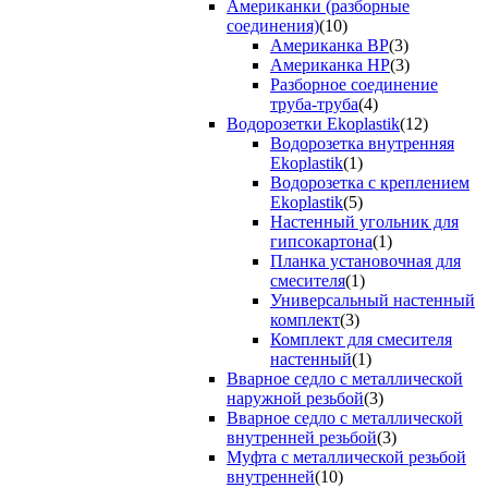
Американки (разборные
соединения)
(10)
Американка ВР
(3)
Американка НР
(3)
Разборное соединение
труба-труба
(4)
Водорозетки Ekoplastik
(12)
Водорозетка внутренняя
Ekoplastik
(1)
Водорозетка с креплением
Ekoplastik
(5)
Настенный угольник для
гипсокартона
(1)
Планка установочная для
смесителя
(1)
Универсальный настенный
комплект
(3)
Комплект для смесителя
настенный
(1)
Вварное седло с металлической
наружной резьбой
(3)
Вварное седло с металлической
внутренней резьбой
(3)
Муфта с металлической резьбой
внутренней
(10)