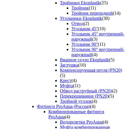
Тройники Ekoplastik
(25)
Тройник
(11)
Тройник переходной
(14)
Угольники Ekoplastik
(30)
Отвод
(2)
Угольник 45°
(10)
Угольник 45° внутренний-
наружный
(3)
Угольник 90°
(11)
Угольник 90° внутренний-
наружный
(4)
Вварное седло Ekoplastik
(5)
Заглушка
(10)
Компенсирующая петля (PN20)
(5)
Крест
(4)
Муфта
(11)
Обвод раструбный (PN20)
(2)
Перекрещивание (PN20)
(5)
Тройной уголок
(4)
Фитинги ProAqua (Россия)
(4)
Комбинированные фитинги
ProAqua
(4)
Водорозетки ProAqua
(4)
Муфта комбинированная