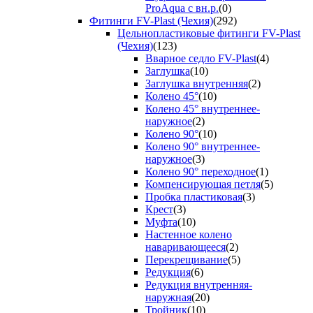
ProAqua с вн.р.
(0)
Фитинги FV-Plast (Чехия)
(292)
Цельнопластиковые фитинги FV-Plast
(Чехия)
(123)
Вварное седло FV-Plast
(4)
Заглушка
(10)
Заглушка внутренняя
(2)
Колено 45°
(10)
Колено 45° внутреннее-
наружное
(2)
Колено 90°
(10)
Колено 90° внутреннее-
наружное
(3)
Колено 90° переходное
(1)
Компенсирующая петля
(5)
Пробка пластиковая
(3)
Крест
(3)
Муфта
(10)
Настенное колено
наваривающееся
(2)
Перекрещивание
(5)
Редукция
(6)
Редукция внутренняя-
наружная
(20)
Тройник
(10)