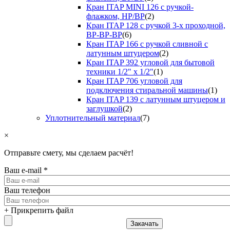
Кран ITAP MINI 126 с ручкой-
флажком, НР/ВР
(2)
Кран ITAP 128 с ручкой 3-х проходной,
ВР-ВР-ВР
(6)
Кран ITAP 166 с ручкой сливной с
латунным штуцером
(2)
Кран ITAP 392 угловой для бытовой
техники 1/2" х 1/2"
(1)
Кран ITAP 706 угловой для
подключения стиральной машины
(1)
Кран ITAP 139 с латунным штуцером и
заглушкой
(2)
Уплотнительный материал
(7)
×
Отправьте смету, мы сделаем расчёт!
Ваш e-mail
*
Ваш телефон
+ Прикрепить файл