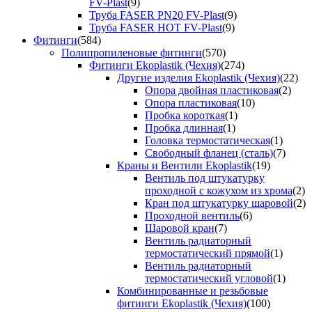
FV-Plast
(9)
Труба FASER PN20 FV-Plast
(9)
Труба FASER HOT FV-Plast
(9)
Фитинги
(584)
Полипропиленовые фитинги
(570)
Фитинги Ekoplastik (Чехия)
(274)
Другие изделия Ekoplastik (Чехия)
(22)
Опора двойная пластиковая
(2)
Опора пластиковая
(10)
Пробка короткая
(1)
Пробка длинная
(1)
Головка термостатическая
(1)
Свободный фланец (сталь)
(7)
Краны и Вентили Ekoplastik
(19)
Вентиль под штукатурку
проходной с кожухом из хрома
(2)
Кран под штукатурку шаровой
(2)
Проходной вентиль
(6)
Шаровой кран
(7)
Вентиль радиаторный
термостатический прямой
(1)
Вентиль радиаторный
термостатический угловой
(1)
Комбинированные и резьбовые
фитинги Ekoplastik (Чехия)
(100)