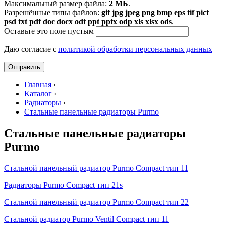
Максимальный размер файла:
2 МБ
.
Разрешённые типы файлов:
gif jpg jpeg png bmp eps tif pict
psd txt pdf doc docx odt ppt pptx odp xls xlsx ods
.
Оставьте это поле пустым
Даю согласие с
политикой обработки персональных данных
Главная
›
Каталог
›
Радиаторы
›
Стальные панельные радиаторы Purmo
Стальные панельные радиаторы
Purmo
Стальной панельный радиатор Purmo Compact тип 11
Радиаторы Purmo Compact тип 21s
Стальной панельный радиатор Purmo Compact тип 22
Стальной радиатор Purmo Ventil Compact тип 11