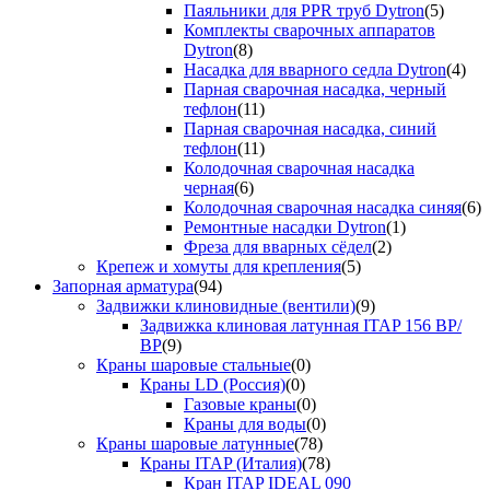
Паяльники для PPR труб Dytron
(5)
Комплекты сварочных аппаратов
Dytron
(8)
Насадка для вварного седла Dytron
(4)
Парная сварочная насадка, черный
тефлон
(11)
Парная сварочная насадка, синий
тефлон
(11)
Колодочная сварочная насадка
черная
(6)
Колодочная сварочная насадка синяя
(6)
Ремонтные насадки Dytron
(1)
Фреза для вварных сёдел
(2)
Крепеж и хомуты для крепления
(5)
Запорная арматура
(94)
Задвижки клиновидные (вентили)
(9)
Задвижка клиновая латунная ITAP 156 ВР/
ВР
(9)
Краны шаровые стальные
(0)
Краны LD (Россия)
(0)
Газовые краны
(0)
Краны для воды
(0)
Краны шаровые латунные
(78)
Краны ITAP (Италия)
(78)
Кран ITAP IDEAL 090