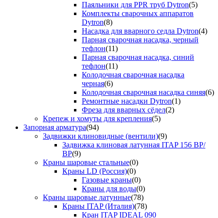
Паяльники для PPR труб Dytron
(5)
Комплекты сварочных аппаратов
Dytron
(8)
Насадка для вварного седла Dytron
(4)
Парная сварочная насадка, черный
тефлон
(11)
Парная сварочная насадка, синий
тефлон
(11)
Колодочная сварочная насадка
черная
(6)
Колодочная сварочная насадка синяя
(6)
Ремонтные насадки Dytron
(1)
Фреза для вварных сёдел
(2)
Крепеж и хомуты для крепления
(5)
Запорная арматура
(94)
Задвижки клиновидные (вентили)
(9)
Задвижка клиновая латунная ITAP 156 ВР/
ВР
(9)
Краны шаровые стальные
(0)
Краны LD (Россия)
(0)
Газовые краны
(0)
Краны для воды
(0)
Краны шаровые латунные
(78)
Краны ITAP (Италия)
(78)
Кран ITAP IDEAL 090