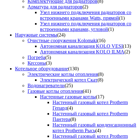
Комплектующие для радиаторов
(8)
Арматура для радиаторов
(2)
Узел нижнего подключения радиаторов со
встроенными кранами Watts, прямой
(1)
Узел нижнего подключения радиаторов со
встроенными кранами, угловой
(1)
Наружные системы
(24)
Очистные сооружения Kolomaki
(16)
Автономная канализация KOLO VESI
(13)
Автономная канализация KOLO ILMA
(2)
Погреба
(5)
Кессоны
(3)
Котельное оборудование
(130)
Электрические котлы отопления
(8)
Электрический котел Скат
(8)
Водонагреватели
(25)
Газовые котлы отопления
(41)
Настенные газовые котлы
(17)
Настенный газовый котел Protherm
Гепард
(4)
Настенный газовый котел Protherm
Пантера
(8)
Настенный газовый конденсационный
котел Protherm Рысь
(4)
Настенный газовый котел Protherm