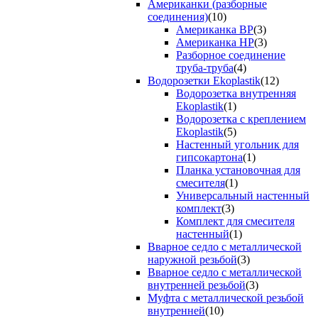
Американки (разборные
соединения)
(10)
Американка ВР
(3)
Американка НР
(3)
Разборное соединение
труба-труба
(4)
Водорозетки Ekoplastik
(12)
Водорозетка внутренняя
Ekoplastik
(1)
Водорозетка с креплением
Ekoplastik
(5)
Настенный угольник для
гипсокартона
(1)
Планка установочная для
смесителя
(1)
Универсальный настенный
комплект
(3)
Комплект для смесителя
настенный
(1)
Вварное седло с металлической
наружной резьбой
(3)
Вварное седло с металлической
внутренней резьбой
(3)
Муфта с металлической резьбой
внутренней
(10)