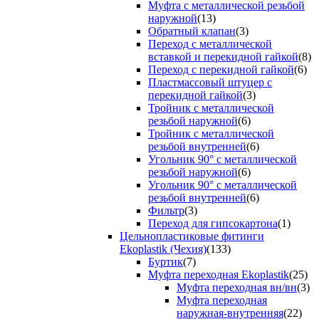
Муфта с металлической резьбой
наружной
(13)
Обратный клапан
(3)
Переход с металлической
вставкой и перекидной гайкой
(8)
Переход с перекидной гайкой
(6)
Пластмассовый штуцер с
перекидной гайкой
(3)
Тройник с металлической
резьбой наружной
(6)
Тройник с металлической
резьбой внутренней
(6)
Угольник 90° с металлической
резьбой наружной
(6)
Угольник 90° с металлической
резьбой внутренней
(6)
Фильтр
(3)
Переход для гипсокартона
(1)
Цельнопластиковые фитинги
Ekoplastik (Чехия)
(133)
Буртик
(7)
Муфта переходная Ekoplastik
(25)
Муфта переходная вн/вн
(3)
Муфта переходная
наружная-внутренняя
(22)