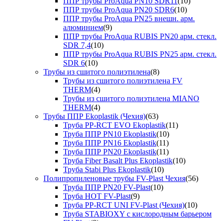
ППР трубы ProAqua PN10 SDR11
(10)
ППР трубы ProAqua PN20 SDR6
(10)
ППР трубы ProAqua PN25 внешн. арм.
алюминием
(9)
ППР трубы ProAqua RUBIS PN20 арм. стекл.
SDR 7,4
(10)
ППР трубы ProAqua RUBIS PN25 арм. стекл.
SDR 6
(10)
Трубы из сшитого полиэтилена
(8)
Трубы из сшитого полиэтилена FV
THERM
(4)
Трубы из сшитого полиэтилена MIANO
THERM
(4)
Трубы ППР Ekoplastik (Чехия)
(63)
Труба PP-RCT EVO Ekoplastik
(11)
Труба ППР PN10 Ekoplastik
(10)
Труба ППР PN16 Ekoplastik
(11)
Труба ППР PN20 Ekoplastik
(11)
Труба Fiber Basalt Plus Ekoplastik
(10)
Труба Stabi Plus Ekoplastik
(10)
Полипропиленовые трубы FV-Plast Чехия
(56)
Труба ППР PN20 FV-Plast
(10)
Труба HOT FV-Plast
(9)
Труба PP-RCT UNI FV-Plast (Чехия)
(10)
Труба STABIOXY с кислородным барьером