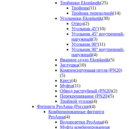
Тройники Ekoplastik
(25)
Тройник
(11)
Тройник переходной
(14)
Угольники Ekoplastik
(30)
Отвод
(2)
Угольник 45°
(10)
Угольник 45° внутренний-
наружный
(3)
Угольник 90°
(11)
Угольник 90° внутренний-
наружный
(4)
Вварное седло Ekoplastik
(5)
Заглушка
(10)
Компенсирующая петля (PN20)
(5)
Крест
(4)
Муфта
(11)
Обвод раструбный (PN20)
(2)
Перекрещивание (PN20)
(5)
Тройной уголок
(4)
Фитинги ProAqua (Россия)
(4)
Комбинированные фитинги
ProAqua
(4)
Водорозетки ProAqua
(4)
Муфта комбинированная