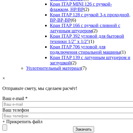
Кран ITAP MINI 126 с ручкой-
флажком, НР/ВР
(2)
Кран ITAP 128 с ручкой 3-х проходной,
ВР-ВР-ВР
(6)
Кран ITAP 166 с ручкой сливной с
латунным штуцером
(2)
Кран ITAP 392 угловой для бытовой
техники 1/2" х 1/2"
(1)
Кран ITAP 706 угловой для
подключения стиральной машины
(1)
Кран ITAP 139 с латунным штуцером и
заглушкой
(2)
Уплотнительный материал
(7)
×
Отправьте смету, мы сделаем расчёт!
Ваш e-mail
*
Ваш телефон
+ Прикрепить файл