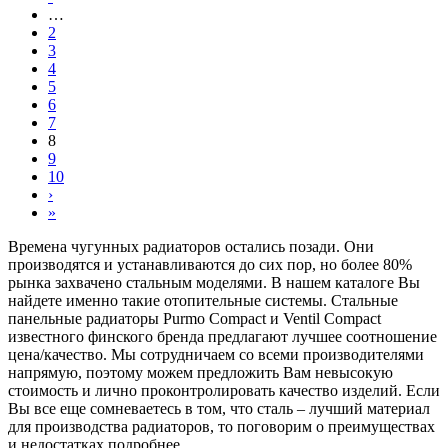
…
2
3
4
5
6
7
8
9
10
›
»
Времена чугунных радиаторов остались позади. Они
производятся и устанавливаются до сих пор, но более 80%
рынка захвачено стальным моделями. В нашем каталоге Вы
найдете именно такие отопительные системы. Стальные
панельные радиаторы Purmo Compact и Ventil Compact
известного финского бренда предлагают лучшее соотношение
цена/качество. Мы сотрудничаем со всеми производителями
напрямую, поэтому можем предложить Вам невысокую
стоимость и лично проконтролировать качество изделий. Если
Вы все еще сомневаетесь в том, что сталь – лучший материал
для производства радиаторов, то поговорим о преимуществах
и недостатках подробнее.