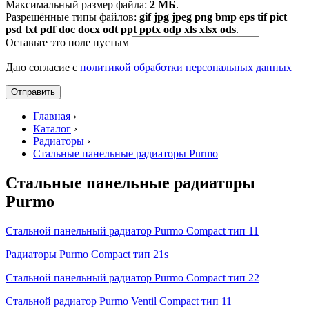
Максимальный размер файла:
2 МБ
.
Разрешённые типы файлов:
gif jpg jpeg png bmp eps tif pict
psd txt pdf doc docx odt ppt pptx odp xls xlsx ods
.
Оставьте это поле пустым
Даю согласие с
политикой обработки персональных данных
Главная
›
Каталог
›
Радиаторы
›
Стальные панельные радиаторы Purmo
Стальные панельные радиаторы
Purmo
Стальной панельный радиатор Purmo Compact тип 11
Радиаторы Purmo Compact тип 21s
Стальной панельный радиатор Purmo Compact тип 22
Стальной радиатор Purmo Ventil Compact тип 11