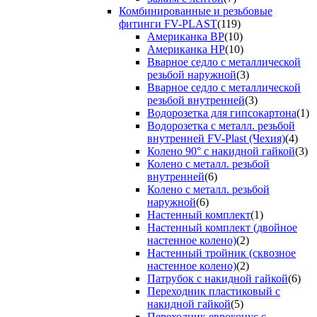
Комбинированные и резьбовые
фитинги FV-PLAST
(119)
Американка ВР
(10)
Американка НР
(10)
Вварное седло с металлической
резьбой наружной
(3)
Вварное седло с металлической
резьбой внутренней
(3)
Водорозетка для гипсокартона
(1)
Водорозетка с металл. резьбой
внутренней FV-Plast (Чехия)
(4)
Колено 90° с накидной гайкой
(3)
Колено с металл. резьбой
внутренней
(6)
Колено с металл. резьбой
наружной
(6)
Настенный комплект
(1)
Настенный комплект (двойное
настенное колено)
(2)
Настенный тройник (сквозное
настенное колено)
(2)
Патрубок с накидной гайкой
(6)
Переходник пластиковый с
накидной гайкой
(5)
Переходник евроконус с