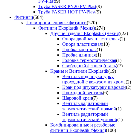
FV-Plast
(9)
Труба FASER PN20 FV-Plast
(9)
Труба FASER HOT FV-Plast
(9)
Фитинги
(584)
Полипропиленовые фитинги
(570)
Фитинги Ekoplastik (Чехия)
(274)
Другие изделия Ekoplastik (Чехия)
(22)
Опора двойная пластиковая
(2)
Опора пластиковая
(10)
Пробка короткая
(1)
Пробка длинная
(1)
Головка термостатическая
(1)
Свободный фланец (сталь)
(7)
Краны и Вентили Ekoplastik
(19)
Вентиль под штукатурку
проходной с кожухом из хрома
(2)
Кран под штукатурку шаровой
(2)
Проходной вентиль
(6)
Шаровой кран
(7)
Вентиль радиаторный
термостатический прямой
(1)
Вентиль радиаторный
термостатический угловой
(1)
Комбинированные и резьбовые
фитинги Ekoplastik (Чехия)
(100)