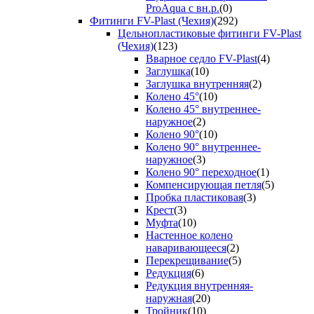
ProAqua с вн.р.
(0)
Фитинги FV-Plast (Чехия)
(292)
Цельнопластиковые фитинги FV-Plast
(Чехия)
(123)
Вварное седло FV-Plast
(4)
Заглушка
(10)
Заглушка внутренняя
(2)
Колено 45°
(10)
Колено 45° внутреннее-
наружное
(2)
Колено 90°
(10)
Колено 90° внутреннее-
наружное
(3)
Колено 90° переходное
(1)
Компенсирующая петля
(5)
Пробка пластиковая
(3)
Крест
(3)
Муфта
(10)
Настенное колено
наваривающееся
(2)
Перекрещивание
(5)
Редукция
(6)
Редукция внутренняя-
наружная
(20)
Тройник
(10)