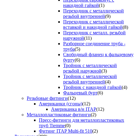
накидной гайкой
(1)
Переходник с металлической
резьбой внутренней
(9)
Переходник с металлической
вставкой и накидной гайкой
(8)
Переходник с металл. резьбой
наружной
(11)
Разборное соединение труба -
труба
(5)
Свободный фланец к фальцевому
бурту
(6)
Тройник с металлической
резьбой наружной
(3)
Тройник с металлической
резьбой внутренней
(4)
Тройник с накидной гайкой
(4)
Фальцевый бурт
(6)
Резьбовые фитинги
(12)
Американки (сгоны)
(12)
Американка в/н ITAP
(12)
Металлопластиковые фитинги
(2)
Пресс-фитинги для металлопластиковых
труб Tiemme
(0)
Фитинг ITAP Multi-fit 510
(2)