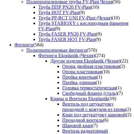
Полипропиленовые трубы FV-Plast Чехия
(56)
Труба ППР PN20 FV-Plast
(10)
Труба HOT FV-Plast
(9)
Труба PP-RCT UNI FV-Plast (Чехия)
(10)
Труба STABIOXY с кислородным барьером
FV-Plast
(9)
Труба FASER PN20 FV-Plast
(9)
Труба FASER HOT FV-Plast
(9)
Фитинги
(584)
Полипропиленовые фитинги
(570)
Фитинги Ekoplastik (Чехия)
(274)
Другие изделия Ekoplastik (Чехия)
(22)
Опора двойная пластиковая
(2)
Опора пластиковая
(10)
Пробка короткая
(1)
Пробка длинная
(1)
Головка термостатическая
(1)
Свободный фланец (сталь)
(7)
Краны и Вентили Ekoplastik
(19)
Вентиль под штукатурку
проходной с кожухом из хрома
(2)
Кран под штукатурку шаровой
(2)
Проходной вентиль
(6)
Шаровой кран
(7)
Вентиль радиаторный