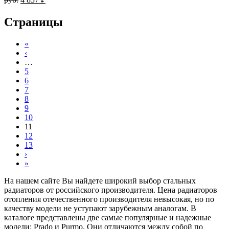
Страницы
«
‹
…
5
6
7
8
9
10
11
12
13
›
»
На нашем сайте Вы найдете широкий выбор стальных
радиаторов от российского производителя. Цена радиаторов
отопления отечественного производителя невысокая, но по
качеству модели не уступают зарубежным аналогам. В
каталоге представлены две самые популярные и надежные
модели: Prado и Purmo. Они отличаются между собой по