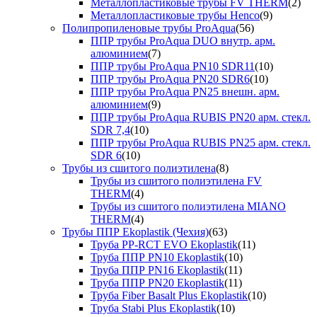
Металлопластиковые трубы FV THERM
(2)
Металлопластиковые трубы Henco
(9)
Полипропиленовые трубы ProAqua
(56)
ППР трубы ProAqua DUO внутр. арм.
алюминием
(7)
ППР трубы ProAqua PN10 SDR11
(10)
ППР трубы ProAqua PN20 SDR6
(10)
ППР трубы ProAqua PN25 внешн. арм.
алюминием
(9)
ППР трубы ProAqua RUBIS PN20 арм. стекл.
SDR 7,4
(10)
ППР трубы ProAqua RUBIS PN25 арм. стекл.
SDR 6
(10)
Трубы из сшитого полиэтилена
(8)
Трубы из сшитого полиэтилена FV
THERM
(4)
Трубы из сшитого полиэтилена MIANO
THERM
(4)
Трубы ППР Ekoplastik (Чехия)
(63)
Труба PP-RCT EVO Ekoplastik
(11)
Труба ППР PN10 Ekoplastik
(10)
Труба ППР PN16 Ekoplastik
(11)
Труба ППР PN20 Ekoplastik
(11)
Труба Fiber Basalt Plus Ekoplastik
(10)
Труба Stabi Plus Ekoplastik
(10)