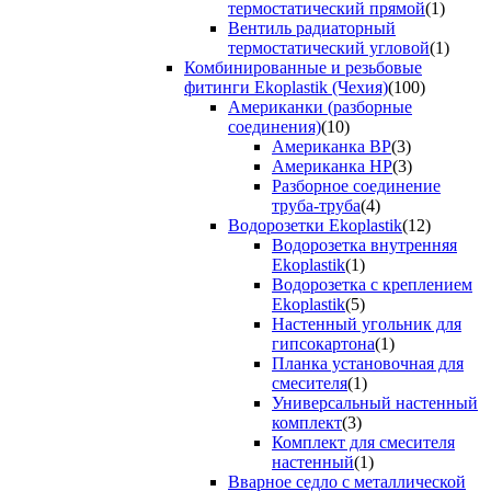
термостатический прямой
(1)
Вентиль радиаторный
термостатический угловой
(1)
Комбинированные и резьбовые
фитинги Ekoplastik (Чехия)
(100)
Американки (разборные
соединения)
(10)
Американка ВР
(3)
Американка НР
(3)
Разборное соединение
труба-труба
(4)
Водорозетки Ekoplastik
(12)
Водорозетка внутренняя
Ekoplastik
(1)
Водорозетка с креплением
Ekoplastik
(5)
Настенный угольник для
гипсокартона
(1)
Планка установочная для
смесителя
(1)
Универсальный настенный
комплект
(3)
Комплект для смесителя
настенный
(1)
Вварное седло с металлической