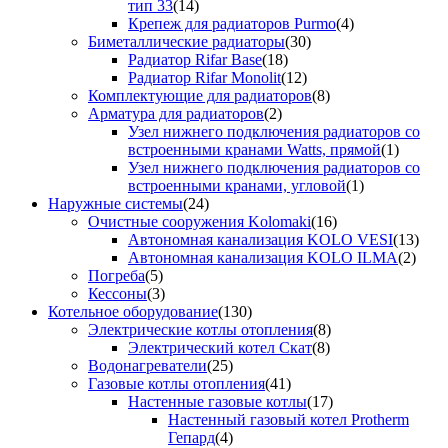
тип 33
(14)
Крепеж для радиаторов Purmo
(4)
Биметаллические радиаторы
(30)
Радиатор Rifar Base
(18)
Радиатор Rifar Monolit
(12)
Комплектующие для радиаторов
(8)
Арматура для радиаторов
(2)
Узел нижнего подключения радиаторов со
встроенными кранами Watts, прямой
(1)
Узел нижнего подключения радиаторов со
встроенными кранами, угловой
(1)
Наружные системы
(24)
Очистные сооружения Kolomaki
(16)
Автономная канализация KOLO VESI
(13)
Автономная канализация KOLO ILMA
(2)
Погреба
(5)
Кессоны
(3)
Котельное оборудование
(130)
Электрические котлы отопления
(8)
Электрический котел Скат
(8)
Водонагреватели
(25)
Газовые котлы отопления
(41)
Настенные газовые котлы
(17)
Настенный газовый котел Protherm
Гепард
(4)