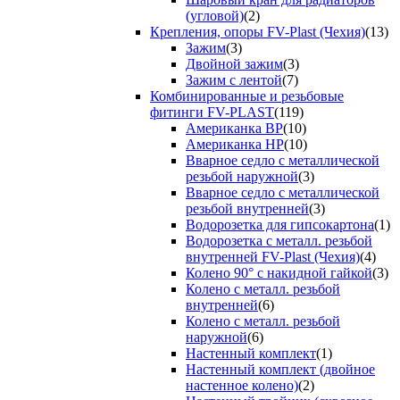
(угловой)
(2)
Крепления, опоры FV-Plast (Чехия)
(13)
Зажим
(3)
Двойной зажим
(3)
Зажим с лентой
(7)
Комбинированные и резьбовые
фитинги FV-PLAST
(119)
Американка ВР
(10)
Американка НР
(10)
Вварное седло с металлической
резьбой наружной
(3)
Вварное седло с металлической
резьбой внутренней
(3)
Водорозетка для гипсокартона
(1)
Водорозетка с металл. резьбой
внутренней FV-Plast (Чехия)
(4)
Колено 90° с накидной гайкой
(3)
Колено с металл. резьбой
внутренней
(6)
Колено с металл. резьбой
наружной
(6)
Настенный комплект
(1)
Настенный комплект (двойное
настенное колено)
(2)