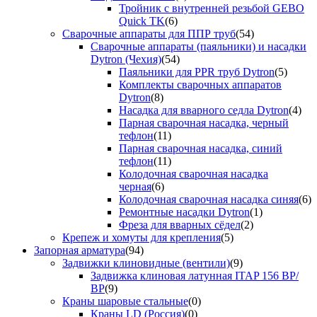
Тройник с внутренней резьбой GEBO
Quick TK
(6)
Сварочные аппараты для ППР труб
(54)
Сварочные аппараты (паяльники) и насадки
Dytron (Чехия)
(54)
Паяльники для PPR труб Dytron
(5)
Комплекты сварочных аппаратов
Dytron
(8)
Насадка для вварного седла Dytron
(4)
Парная сварочная насадка, черный
тефлон
(11)
Парная сварочная насадка, синий
тефлон
(11)
Колодочная сварочная насадка
черная
(6)
Колодочная сварочная насадка синяя
(6)
Ремонтные насадки Dytron
(1)
Фреза для вварных сёдел
(2)
Крепеж и хомуты для крепления
(5)
Запорная арматура
(94)
Задвижки клиновидные (вентили)
(9)
Задвижка клиновая латунная ITAP 156 ВР/
ВР
(9)
Краны шаровые стальные
(0)
Краны LD (Россия)
(0)