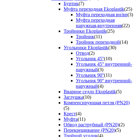
Буртик
(7)
Муфта переходная Ekoplastik
(25)
Муфта переходная вн/вн
(3)
Муфта переходная
наружная-внутренняя
(22)
Тройники Ekoplastik
(25)
Тройник
(11)
Тройник переходной
(14)
Угольники Ekoplastik
(30)
Отвод
(2)
Угольник 45°
(10)
Угольник 45° внутренний-
наружный
(3)
Угольник 90°
(11)
Угольник 90° внутренний-
наружный
(4)
Вварное седло Ekoplastik
(5)
Заглушка
(10)
Компенсирующая петля (PN20)
(5)
Крест
(4)
Муфта
(11)
Обвод раструбный (PN20)
(2)
Перекрещивание (PN20)
(5)
Тройной уголок
(4)