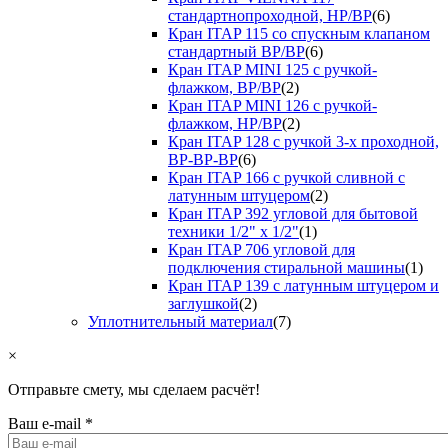
стандартнопроходной, НР/ВР
(6)
Кран ITAP 115 со спускным клапаном
стандартный ВР/ВР
(6)
Кран ITAP MINI 125 с ручкой-
флажком, ВР/ВР
(2)
Кран ITAP MINI 126 с ручкой-
флажком, НР/ВР
(2)
Кран ITAP 128 с ручкой 3-х проходной,
ВР-ВР-ВР
(6)
Кран ITAP 166 с ручкой сливной с
латунным штуцером
(2)
Кран ITAP 392 угловой для бытовой
техники 1/2" х 1/2"
(1)
Кран ITAP 706 угловой для
подключения стиральной машины
(1)
Кран ITAP 139 с латунным штуцером и
заглушкой
(2)
Уплотнительный материал
(7)
×
Отправьте смету, мы сделаем расчёт!
Ваш e-mail
*