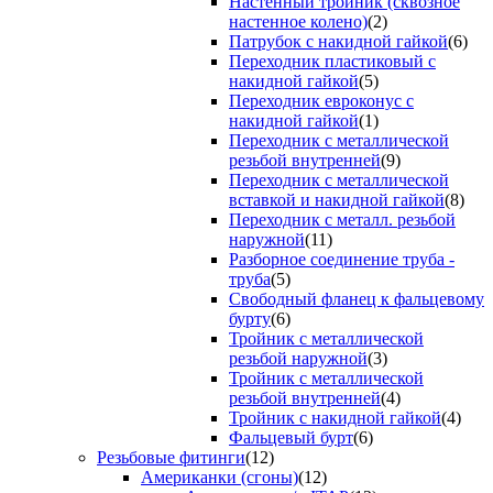
Настенный тройник (сквозное
настенное колено)
(2)
Патрубок с накидной гайкой
(6)
Переходник пластиковый с
накидной гайкой
(5)
Переходник евроконус с
накидной гайкой
(1)
Переходник с металлической
резьбой внутренней
(9)
Переходник с металлической
вставкой и накидной гайкой
(8)
Переходник с металл. резьбой
наружной
(11)
Разборное соединение труба -
труба
(5)
Свободный фланец к фальцевому
бурту
(6)
Тройник с металлической
резьбой наружной
(3)
Тройник с металлической
резьбой внутренней
(4)
Тройник с накидной гайкой
(4)
Фальцевый бурт
(6)
Резьбовые фитинги
(12)
Американки (сгоны)
(12)