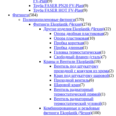
FV-Plast
(9)
Труба FASER PN20 FV-Plast
(9)
Труба FASER HOT FV-Plast
(9)
Фитинги
(584)
Полипропиленовые фитинги
(570)
Фитинги Ekoplastik (Чехия)
(274)
Другие изделия Ekoplastik (Чехия)
(22)
Опора двойная пластиковая
(2)
Опора пластиковая
(10)
Пробка короткая
(1)
Пробка длинная
(1)
Головка термостатическая
(1)
Свободный фланец (сталь)
(7)
Краны и Вентили Ekoplastik
(19)
Вентиль под штукатурку
проходной с кожухом из хрома
(2)
Кран под штукатурку шаровой
(2)
Проходной вентиль
(6)
Шаровой кран
(7)
Вентиль радиаторный
термостатический прямой
(1)
Вентиль радиаторный
термостатический угловой
(1)
Комбинированные и резьбовые
фитинги Ekoplastik (Чехия)
(100)