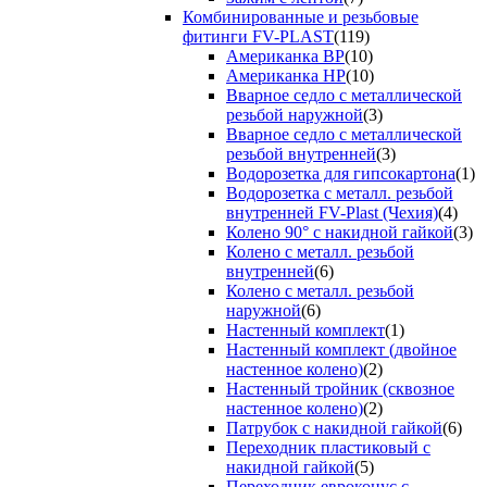
Комбинированные и резьбовые
фитинги FV-PLAST
(119)
Американка ВР
(10)
Американка НР
(10)
Вварное седло с металлической
резьбой наружной
(3)
Вварное седло с металлической
резьбой внутренней
(3)
Водорозетка для гипсокартона
(1)
Водорозетка с металл. резьбой
внутренней FV-Plast (Чехия)
(4)
Колено 90° с накидной гайкой
(3)
Колено с металл. резьбой
внутренней
(6)
Колено с металл. резьбой
наружной
(6)
Настенный комплект
(1)
Настенный комплект (двойное
настенное колено)
(2)
Настенный тройник (сквозное
настенное колено)
(2)
Патрубок с накидной гайкой
(6)
Переходник пластиковый с
накидной гайкой
(5)
Переходник евроконус с