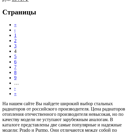
Страницы
«
‹
1
2
3
4
5
6
7
8
9
…
›
»
На нашем сайте Вы найдете широкий выбор стальных
радиаторов от российского производителя. Цена радиаторов
отопления отечественного производителя невысокая, но по
качеству модели не уступают зарубежным аналогам. В
каталоге представлены две самые популярные и надежные
модели: Prado и Purmo. Они отличаются между собой по