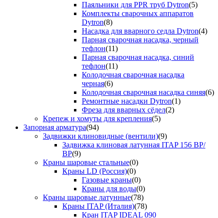
Паяльники для PPR труб Dytron
(5)
Комплекты сварочных аппаратов
Dytron
(8)
Насадка для вварного седла Dytron
(4)
Парная сварочная насадка, черный
тефлон
(11)
Парная сварочная насадка, синий
тефлон
(11)
Колодочная сварочная насадка
черная
(6)
Колодочная сварочная насадка синяя
(6)
Ремонтные насадки Dytron
(1)
Фреза для вварных сёдел
(2)
Крепеж и хомуты для крепления
(5)
Запорная арматура
(94)
Задвижки клиновидные (вентили)
(9)
Задвижка клиновая латунная ITAP 156 ВР/
ВР
(9)
Краны шаровые стальные
(0)
Краны LD (Россия)
(0)
Газовые краны
(0)
Краны для воды
(0)
Краны шаровые латунные
(78)
Краны ITAP (Италия)
(78)
Кран ITAP IDEAL 090