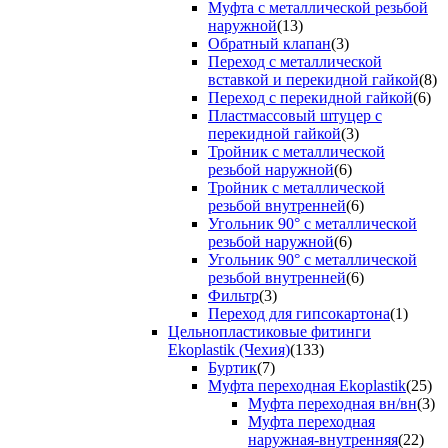
Муфта с металлической резьбой
наружной
(13)
Обратный клапан
(3)
Переход с металлической
вставкой и перекидной гайкой
(8)
Переход с перекидной гайкой
(6)
Пластмассовый штуцер с
перекидной гайкой
(3)
Тройник с металлической
резьбой наружной
(6)
Тройник с металлической
резьбой внутренней
(6)
Угольник 90° с металлической
резьбой наружной
(6)
Угольник 90° с металлической
резьбой внутренней
(6)
Фильтр
(3)
Переход для гипсокартона
(1)
Цельнопластиковые фитинги
Ekoplastik (Чехия)
(133)
Буртик
(7)
Муфта переходная Ekoplastik
(25)
Муфта переходная вн/вн
(3)
Муфта переходная
наружная-внутренняя
(22)