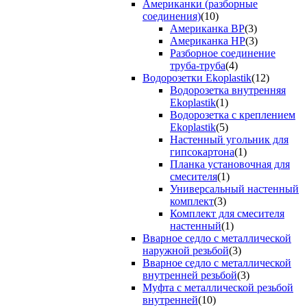
Американки (разборные
соединения)
(10)
Американка ВР
(3)
Американка НР
(3)
Разборное соединение
труба-труба
(4)
Водорозетки Ekoplastik
(12)
Водорозетка внутренняя
Ekoplastik
(1)
Водорозетка с креплением
Ekoplastik
(5)
Настенный угольник для
гипсокартона
(1)
Планка установочная для
смесителя
(1)
Универсальный настенный
комплект
(3)
Комплект для смесителя
настенный
(1)
Вварное седло с металлической
наружной резьбой
(3)
Вварное седло с металлической
внутренней резьбой
(3)
Муфта с металлической резьбой
внутренней
(10)