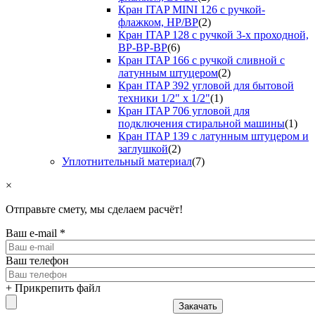
Кран ITAP MINI 126 с ручкой-
флажком, НР/ВР
(2)
Кран ITAP 128 с ручкой 3-х проходной,
ВР-ВР-ВР
(6)
Кран ITAP 166 с ручкой сливной с
латунным штуцером
(2)
Кран ITAP 392 угловой для бытовой
техники 1/2" х 1/2"
(1)
Кран ITAP 706 угловой для
подключения стиральной машины
(1)
Кран ITAP 139 с латунным штуцером и
заглушкой
(2)
Уплотнительный материал
(7)
×
Отправьте смету, мы сделаем расчёт!
Ваш e-mail
*
Ваш телефон
+ Прикрепить файл