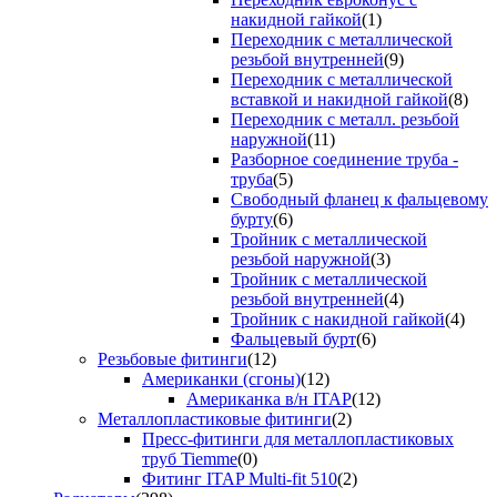
накидной гайкой
(1)
Переходник с металлической
резьбой внутренней
(9)
Переходник с металлической
вставкой и накидной гайкой
(8)
Переходник с металл. резьбой
наружной
(11)
Разборное соединение труба -
труба
(5)
Свободный фланец к фальцевому
бурту
(6)
Тройник с металлической
резьбой наружной
(3)
Тройник с металлической
резьбой внутренней
(4)
Тройник с накидной гайкой
(4)
Фальцевый бурт
(6)
Резьбовые фитинги
(12)
Американки (сгоны)
(12)
Американка в/н ITAP
(12)
Металлопластиковые фитинги
(2)
Пресс-фитинги для металлопластиковых
труб Tiemme
(0)
Фитинг ITAP Multi-fit 510
(2)