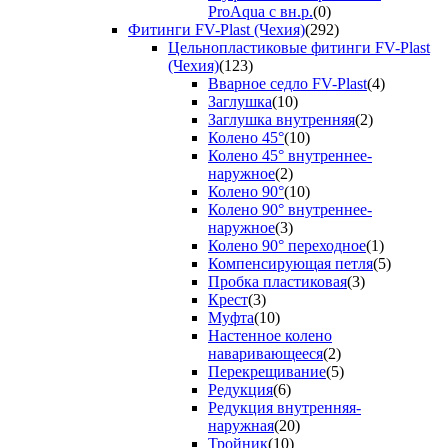
ProAqua с вн.р.
(0)
Фитинги FV-Plast (Чехия)
(292)
Цельнопластиковые фитинги FV-Plast
(Чехия)
(123)
Вварное седло FV-Plast
(4)
Заглушка
(10)
Заглушка внутренняя
(2)
Колено 45°
(10)
Колено 45° внутреннее-
наружное
(2)
Колено 90°
(10)
Колено 90° внутреннее-
наружное
(3)
Колено 90° переходное
(1)
Компенсирующая петля
(5)
Пробка пластиковая
(3)
Крест
(3)
Муфта
(10)
Настенное колено
наваривающееся
(2)
Перекрещивание
(5)
Редукция
(6)
Редукция внутренняя-
наружная
(20)
Тройник
(10)