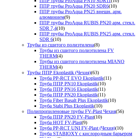
ППР трубы ProAqua PN10 SDR11
(10)
ППР трубы ProAqua PN20 SDR6
(10)
ППР трубы ProAqua PN25 внешн. арм.
алюминием
(9)
ППР трубы ProAqua RUBIS PN20 арм. стекл.
SDR 7,4
(10)
ППР трубы ProAqua RUBIS PN25 арм. стекл.
SDR 6
(10)
Трубы из сшитого полиэтилена
(8)
Трубы из сшитого полиэтилена FV
THERM
(4)
Трубы из сшитого полиэтилена MIANO
THERM
(4)
Трубы ППР Ekoplastik (Чехия)
(63)
Труба PP-RCT EVO Ekoplastik
(11)
Труба ППР PN10 Ekoplastik
(10)
Труба ППР PN16 Ekoplastik
(11)
Труба ППР PN20 Ekoplastik
(11)
Труба Fiber Basalt Plus Ekoplastik
(10)
Труба Stabi Plus Ekoplastik
(10)
Полипропиленовые трубы FV-Plast Чехия
(56)
Труба ППР PN20 FV-Plast
(10)
Труба HOT FV-Plast
(9)
Труба PP-RCT UNI FV-Plast (Чехия)
(10)
Труба STABIOXY с кислородным барьером