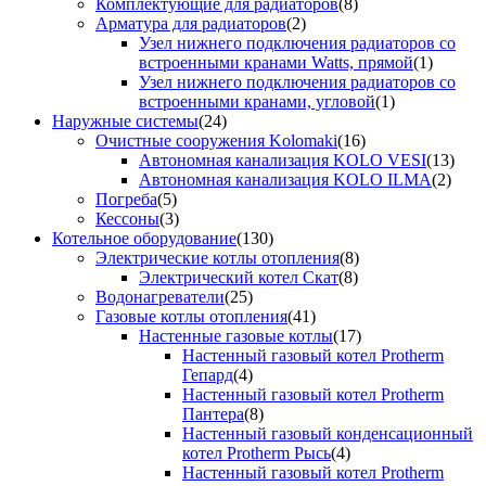
Комплектующие для радиаторов
(8)
Арматура для радиаторов
(2)
Узел нижнего подключения радиаторов со
встроенными кранами Watts, прямой
(1)
Узел нижнего подключения радиаторов со
встроенными кранами, угловой
(1)
Наружные системы
(24)
Очистные сооружения Kolomaki
(16)
Автономная канализация KOLO VESI
(13)
Автономная канализация KOLO ILMA
(2)
Погреба
(5)
Кессоны
(3)
Котельное оборудование
(130)
Электрические котлы отопления
(8)
Электрический котел Скат
(8)
Водонагреватели
(25)
Газовые котлы отопления
(41)
Настенные газовые котлы
(17)
Настенный газовый котел Protherm
Гепард
(4)
Настенный газовый котел Protherm
Пантера
(8)
Настенный газовый конденсационный
котел Protherm Рысь
(4)
Настенный газовый котел Protherm